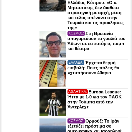
Ελλάδας-Κύπρου: «Ο κ.
Μητσοτάκης δεν διαθέτει
στρατηγική με αρχή, μέση
και τέλος απέναντι στην
Τουρκία και τις προκλήσεις
της»
Στη Βρετανία
ΚΟΣΜΟΣ:
απαγορεύουν τα γυαλιά του
Άδωνι σε εστιατόρια, παμπ
και θέατρα
Έρχεται θερμή
ΕΛΛΑΔΑ:
εισβολή: Ποιες πόλεις θα
«χτυπήσουν» 40αρια
Europa League:
ΑΘΛΗΤΙΚΑ:
Ήττα με 1-0 για τον ΠΑΟΚ
στην Τούμπα από την
Άντερλεχτ
Ορμούζ: Το Ιράν
ΚΟΣΜΟΣ:
εξετάζει πρόστιμα σε
αμερικανικά και ισραηλινά