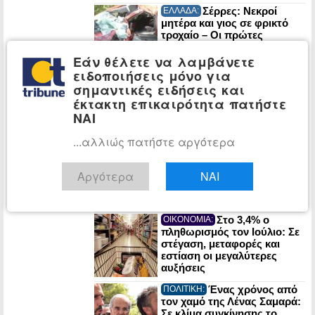
Σέρρες: Νεκροί
ΕΛΛΑΔΑ:
μητέρα και γιος σε φρικτό
τροχαίο – Οι πρώτες
εκτιμήσεις
Εάν θέλετε να λαμβάνετε
πραγματογνώμονα
ειδοποιήσεις μόνο για
ΠΑΣΟΚ: Έκθεση-
ΠΟΛΙΤΙΚΗ:
σημαντικές ειδήσεις και
κόλαφος του ΟΟΣΑ διαλύει
έκτακτη επικαιρότητα πατήστε
το success story της
ΝΑΙ
κυβέρνησης
...αλλιώς πατήστε αργότερα
Στα Χανιά για
ΠΟΛΙΤΙΚΗ:
διακοπές ο Κυριάκος
Αργότερα
ΝΑΙ
Μητσοτάκης
Στο 3,4% ο
ΟΙΚΟΝΟΜΙΑ:
πληθωρισμός τον Ιούλιο: Σε
στέγαση, μεταφορές και
εστίαση οι μεγαλύτερες
αυξήσεις
Ένας χρόνος από
ΠΟΛΙΤΙΚΗ:
τον χαμό της Λένας Σαμαρά:
Σε κλίμα συγκίνησης το