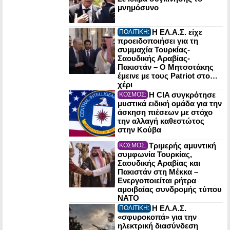
μνημόσυνο
Η ΕΛ.Α.Σ. είχε
ΠΟΛΙΤΙΚΗ:
προειδοποιήσει για τη
συμμαχία Τουρκίας-
Σαουδικής Αραβίας-
Πακιστάν – Ο Μητσοτάκης
έμεινε με τους Patriot στο…
χέρι
Η CIA συγκρότησε
ΚΟΣΜΟΣ:
μυστικά ειδική ομάδα για την
άσκηση πιέσεων με στόχο
την αλλαγή καθεστώτος
στην Κούβα
Τριμερής αμυντική
ΚΟΣΜΟΣ:
συμφωνία Τουρκίας,
Σαουδικής Αραβίας και
Πακιστάν στη Μέκκα –
Ενεργοποιείται ρήτρα
αμοιβαίας συνδρομής τύπου
NATO
Η ΕΛ.Α.Σ.
ΠΟΛΙΤΙΚΗ:
«σφυροκοπά» για την
ηλεκτρική διασύνδεση