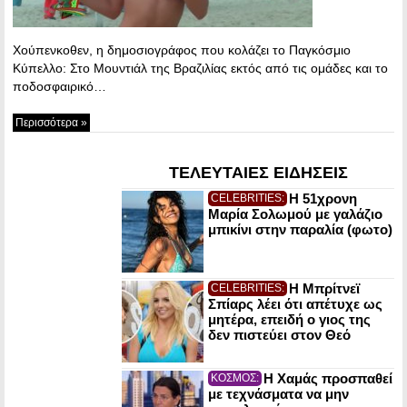
Χούπενκοθεν, η δημοσιογράφος που κολάζει το Παγκόσμιο
Κύπελλο: Στο Μουντιάλ της Βραζιλίας εκτός από τις ομάδες και το
ποδοσφαιρικό…
Περισσότερα »
ΤΕΛΕΥΤΑΙΕΣ ΕΙΔΗΣΕΙΣ
Η 51χρονη
CELEBRITIES:
Μαρία Σολωμού με γαλάζιο
μπικίνι στην παραλία (φωτο)
Η Μπρίτνεϊ
CELEBRITIES:
Σπίαρς λέει ότι απέτυχε ως
μητέρα, επειδή ο γιος της
δεν πιστεύει στον Θεό
Η Χαμάς προσπαθεί
ΚΟΣΜΟΣ:
με τεχνάσματα να μην