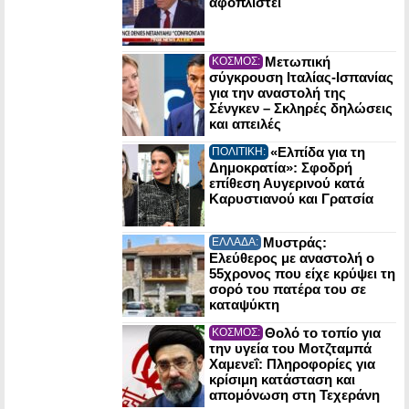
αφοπλιστεί
Μετωπική
ΚΟΣΜΟΣ:
σύγκρουση Ιταλίας-Ισπανίας
για την αναστολή της
Σένγκεν – Σκληρές δηλώσεις
και απειλές
«Ελπίδα για τη
ΠΟΛΙΤΙΚΗ:
Δημοκρατία»: Σφοδρή
επίθεση Αυγερινού κατά
Καρυστιανού και Γρατσία
Μυστράς:
ΕΛΛΑΔΑ:
Ελεύθερος με αναστολή ο
55χρονος που είχε κρύψει τη
σορό του πατέρα του σε
καταψύκτη
Θολό το τοπίο για
ΚΟΣΜΟΣ:
την υγεία του Μοτζταμπά
Χαμενεΐ: Πληροφορίες για
κρίσιμη κατάσταση και
απομόνωση στη Τεχεράνη