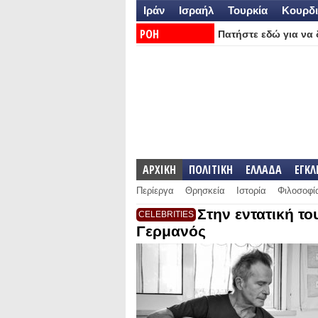
Ιράν
Ισραήλ
Τουρκία
Κουρδι
ΡΟΗ
Πατήστε εδώ για να δ
ΕΙΔΗΣΕΩΝ:
ΑΡΧΙΚΗ
ΠΟΛΙΤΙΚΗ
ΕΛΛΑΔΑ
ΕΓΚ
Περίεργα
Θρησκεία
Ιστορία
Φιλοσοφί
Στην εντατική τ
CELEBRITIES
Γερμανός