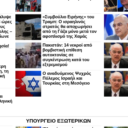
άλυψε
«Συμβούλιο Ειρήνης» του
8 ώρες
Τραμπ: Ο ισραηλινός
ους
στρατός θα αποχωρήσει
ολης –
από τη Γάζα μόνο μετά τον
ίωνε
αφοπλισμό της Χαμάς
Πακιστάν: 14 νεκροί από
ησία!
βομβιστική επίθεση
αυτοκτονίας σε
συγκέντρωση κατά του
εξτρεμισμού
ερη
, τη
Ο αναδυόμενος Ψυχρός
ική
Πόλεμος Ισραήλ και
Τουρκίας στη Μεσόγειο
αι
ληνική
ΥΠΟΥΡΓΕΙΟ ΕΞΩΤΕΡΙΚΩΝ