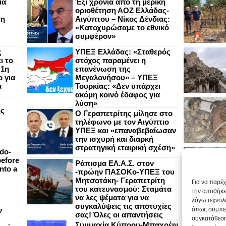
ια
Έξι χρόνια από τη μερική
οριοθέτηση ΑΟΖ Ελλάδας-
ση
Αιγύπτου – Νίκος Δένδιας:
«Κατοχυρώσαμε το εθνικό
συμφέρον»
ς
ΥΠΕΞ Ελλάδας: «Σταθερός
ι το
στόχος παραμένει η
 1η
επανένωση της
 για
Μεγαλονήσου» – ΥΠΕΞ
α
Τουρκίας: «Δεν υπάρχει
ακόμη κοινό έδαφος για
λύση»
ής
Ο Γεραπετρίτης μίλησε στο
τηλέφωνο με τον Αιγύπτιο
ΥΠΕΞ και «επαναβεβαίωσαν
την ισχυρή και διαρκή
στρατηγική εταιρική σχέση»
do-
efore
Ράπισμα ΕΛ.Α.Σ. στον
nto a
-πρώην ΠΑΣΟΚο-ΥΠΕΞ του
Μητσοτάκη- Γεραπετρίτη
Για να παρέ
του κατευνασμού: Σταμάτα
την αποθήκε
να λες ψέματα για να
λόγω τεχνολ
συγκαλύψεις τις αποτυχίες
ν
όπως συμπερ
σας! Όλες οι απαντήσεις
συγκατάθεση
Συμμαχία Κύπρου-Μπαχρέιν