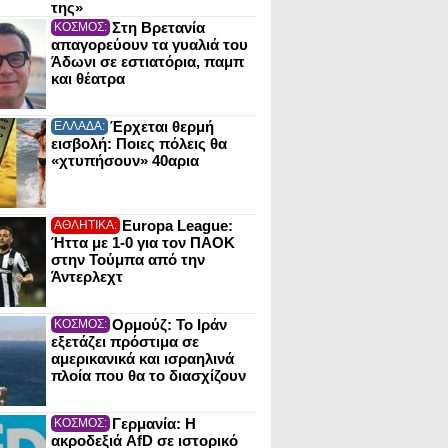
της»
Στη Βρετανία
ΚΟΣΜΟΣ:
απαγορεύουν τα γυαλιά του
Άδωνι σε εστιατόρια, παμπ
και θέατρα
Έρχεται θερμή
ΕΛΛΑΔΑ:
εισβολή: Ποιες πόλεις θα
«χτυπήσουν» 40αρια
Europa League:
ΑΘΛΗΤΙΚΑ:
Ήττα με 1-0 για τον ΠΑΟΚ
στην Τούμπα από την
Άντερλεχτ
Ορμούζ: Το Ιράν
ΚΟΣΜΟΣ:
εξετάζει πρόστιμα σε
αμερικανικά και ισραηλινά
πλοία που θα το διασχίζουν
Γερμανία: Η
ΚΟΣΜΟΣ:
ακροδεξιά AfD σε ιστορικό