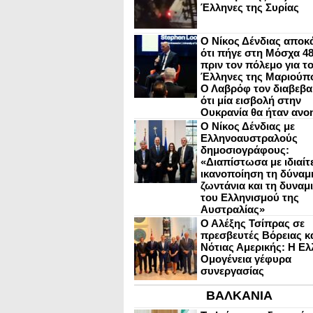
Έλληνες της Συρίας
Ο Νίκος Δένδιας αποκ
ότι πήγε στη Μόσχα 4
πριν τον πόλεμο για τ
Έλληνες της Μαριούπ
Ο Λαβρόφ τον διαβεβα
ότι μία εισβολή στην
Ουκρανία θα ήταν ανο
Ο Νίκος Δένδιας με
Ελληνοαυστραλούς
δημοσιογράφους:
«Διαπίστωσα με ιδιαίτ
ικανοποίηση τη δύναμη
ζωντάνια και τη δυναμ
του Ελληνισμού της
Αυστραλίας»
Ο Αλέξης Τσίπρας σε
πρεσβευτές Βόρειας κ
Νότιας Αμερικής: Η Ελ
Ομογένεια γέφυρα
συνεργασίας
ΒΑΛΚΑΝΙΑ