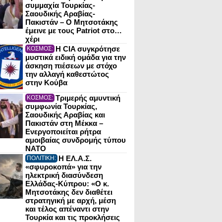
συμμαχία Τουρκίας-
Σαουδικής Αραβίας-
Πακιστάν – Ο Μητσοτάκης
έμεινε με τους Patriot στο…
χέρι
Η CIA συγκρότησε
ΚΟΣΜΟΣ:
μυστικά ειδική ομάδα για την
άσκηση πιέσεων με στόχο
την αλλαγή καθεστώτος
στην Κούβα
Τριμερής αμυντική
ΚΟΣΜΟΣ:
συμφωνία Τουρκίας,
Σαουδικής Αραβίας και
Πακιστάν στη Μέκκα –
Ενεργοποιείται ρήτρα
αμοιβαίας συνδρομής τύπου
NATO
Η ΕΛ.Α.Σ.
ΠΟΛΙΤΙΚΗ:
«σφυροκοπά» για την
ηλεκτρική διασύνδεση
Ελλάδας-Κύπρου: «Ο κ.
Μητσοτάκης δεν διαθέτει
στρατηγική με αρχή, μέση
και τέλος απέναντι στην
Τουρκία και τις προκλήσεις