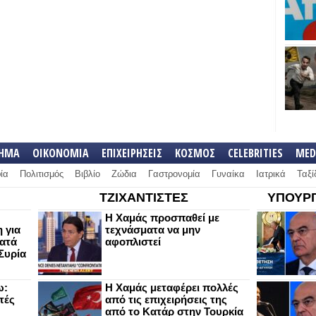
ΛΗΜΑ
ΟΙΚΟΝΟΜΙΑ
ΕΠΙΧΕΙΡΗΣΕΙΣ
ΚΟΣΜΟΣ
CELEBRITIES
MED
ία
Πολιτισμός
Βιβλίο
Ζώδια
Γαστρονομία
Γυναίκα
Ιατρικά
Ταξί
ΤΖΙΧΑΝΤΙΣΤΕΣ
ΥΠΟΥΡΓ
Η Χαμάς προσπαθεί με
 για
τεχνάσματα να μην
κατά
αφοπλιστεί
Συρία
ω:
Η Χαμάς μεταφέρει πολλές
τές
από τις επιχειρήσεις της
από το Κατάρ στην Τουρκία