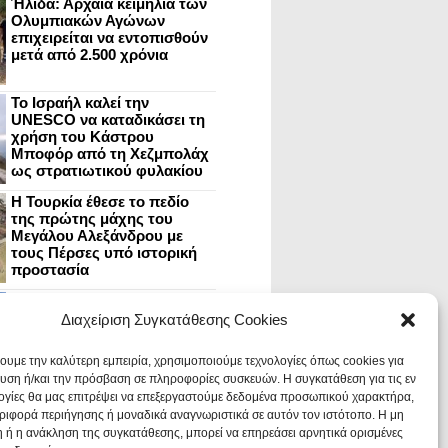
Ήλιδα: Αρχαία κειμήλια των
Ολυμπιακών Αγώνων
επιχειρείται να εντοπισθούν
μετά από 2.500 χρόνια
Το Ισραήλ καλεί την
UNESCO να καταδικάσει τη
χρήση του Κάστρου
Μποφόρ από τη Χεζμπολάχ
ως στρατιωτικού φυλακίου
Η Τουρκία έθεσε το πεδίο
της πρώτης μάχης του
Μεγάλου Αλεξάνδρου με
τους Πέρσες υπό ιστορική
προστασία
Μυστράς: Aνακαίνιση του
ανακτόρου στην
Διαχείριση Συγκατάθεσης Cookies
καστροπολιτεία και εκθέσεις
στο Παλάτι των Δεσποτών
χουμε την καλύτερη εμπειρία, χρησιμοποιούμε τεχνολογίες όπως cookies για
υση ή/και την πρόσβαση σε πληροφορίες συσκευών. Η συγκατάθεση για τις εν
ογίες θα μας επιτρέψει να επεξεργαστούμε δεδομένα προσωπικού χαρακτήρα,
Οι Νεάντερταλ έκαναν
ιφορά περιήγησης ή μοναδικά αναγνωριστικά σε αυτόν τον ιστότοπο. Η μη
οδοντιατρικές επεμβάσεις σε
χαλασμένα δόντια, σύμφωνα
 ή η ανάκληση της συγκατάθεσης, μπορεί να επηρεάσει αρνητικά ορισμένες