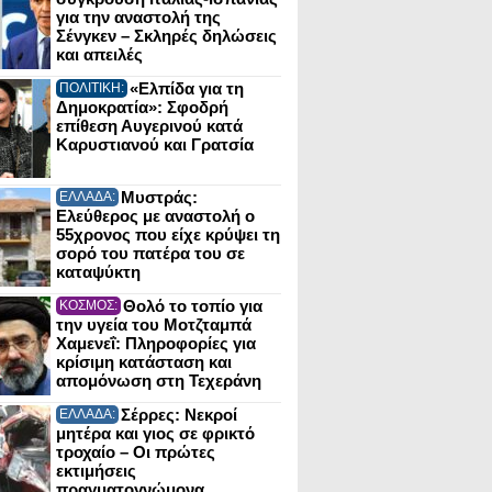
για την αναστολή της
Σένγκεν – Σκληρές δηλώσεις
και απειλές
«Ελπίδα για τη
ΠΟΛΙΤΙΚΗ:
Δημοκρατία»: Σφοδρή
επίθεση Αυγερινού κατά
Καρυστιανού και Γρατσία
Μυστράς:
ΕΛΛΑΔΑ:
Ελεύθερος με αναστολή ο
55χρονος που είχε κρύψει τη
σορό του πατέρα του σε
καταψύκτη
Θολό το τοπίο για
ΚΟΣΜΟΣ:
την υγεία του Μοτζταμπά
Χαμενεΐ: Πληροφορίες για
κρίσιμη κατάσταση και
απομόνωση στη Τεχεράνη
Σέρρες: Νεκροί
ΕΛΛΑΔΑ:
μητέρα και γιος σε φρικτό
τροχαίο – Οι πρώτες
εκτιμήσεις
πραγματογνώμονα