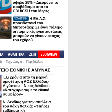
υψηλό 28% – Διευρύνει το
προβάδισμα από το
CDU/CSU του Μερτς
Η ΕΛ.Α.Σ.
ΠΟΛΙΤΙΚΗ:
προειδοποιεί τον
Μητσοτάκη: Σε έναν πόλεμο
οι πυρηνικές εγκαταστάσεις
μπορούν να γίνουν στόχος
του εχθρού
IA
ΑΘΛΗΤΙΚΑ
ΖΩΗ
BLOGVIEW
δι
Τεχνολογία
Περιβάλλον
ΕΙΟ ΕΘΝΙΚΗΣ ΑΜΥΝΑΣ
Έξι χρόνια από τη μερική
οριοθέτηση ΑΟΖ Ελλάδας-
Αιγύπτου – Νίκος Δένδιας:
«Κατοχυρώσαμε το εθνικό
συμφέρον»
Ν. Δένδιας για την απώλεια
του Λάκη Χαλκιά: «Υπήρξε
εμβληματική