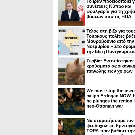
Το Ιράν προειδοποιεί γ
συνέπειες Κύπρο και
Βουλγαρία για τη χρή
βάσεων από τις ΗΠΑ
Τέλος στη βίζα για του
Τούρκους πολίτες βάζε
Μαυροβούνιο από την
Νοεμβρίου – Στο δρόμο
την ΕΕ η Ποντγκόριτσ
Σερβία: Εντοπίστηκαν
κρούσματα αφρικανικ
πανώλης των χοίρων
We must stop the pseu
caliph Erdogan NOW, b
he plunges the region i
neo-Ottoman war
Να σταματήσουμε τον
ψευδοχαλίφη Ερντογά
ΤΩΡΑ πριν βυθίσει την