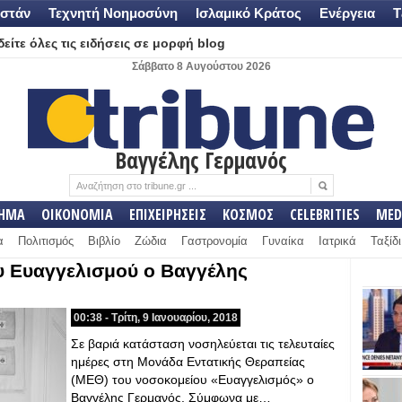
στάν
Τεχνητή Νοημοσύνη
Ισλαμικό Κράτος
Ενέργεια
Τ
είτε όλες τις ειδήσεις σε μορφή blog
Σάββατο 8 Αυγούστου 2026
Βαγγέλης Γερμανός
ΛΗΜΑ
ΟΙΚΟΝΟΜΙΑ
ΕΠΙΧΕΙΡΗΣΕΙΣ
ΚΟΣΜΟΣ
CELEBRITIES
MED
α
Πολιτισμός
Βιβλίο
Ζώδια
Γαστρονομία
Γυναίκα
Ιατρικά
Ταξίδι
ου Ευαγγελισμού ο Βαγγέλης
00:38 - Τρίτη, 9 Ιανουαρίου, 2018
Σε βαριά κατάσταση νοσηλεύεται τις τελευταίες
ημέρες στη Μονάδα Εντατικής Θεραπείας
(ΜΕΘ) του νοσοκομείου «Ευαγγελισμός» ο
Βαγγέλης Γερμανός. Σύμφωνα με…