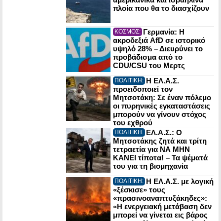
πλοία που θα το διασχίζουν
Γερμανία: Η
ΚΟΣΜΟΣ:
ακροδεξιά AfD σε ιστορικό
υψηλό 28% – Διευρύνει το
προβάδισμα από το
CDU/CSU του Μερτς
Η ΕΛ.Α.Σ.
ΠΟΛΙΤΙΚΗ:
προειδοποιεί τον
Μητσοτάκη: Σε έναν πόλεμο
οι πυρηνικές εγκαταστάσεις
μπορούν να γίνουν στόχος
του εχθρού
ΕΛ.Α.Σ.: Ο
ΠΟΛΙΤΙΚΗ:
Μητσοτάκης ζητά και τρίτη
τετραετία για ΝΑ ΜΗΝ
ΚΑΝΕΙ τίποτα! – Τα ψέματά
του για τη βιομηχανία
Η ΕΛ.Α.Σ. με λογική
ΠΟΛΙΤΙΚΗ:
«ξέσκισε» τους
«πρασινοαναπτυξάκηδες»:
«Η ενεργειακή μετάβαση δεν
μπορεί να γίνεται εις βάρος