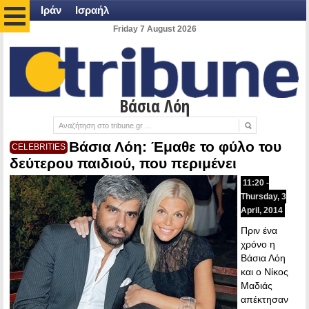
Ιράν
Ισραήλ
Friday 7 August 2026
Βάσια Λόη
Βάσια Λόη: Έμαθε το φύλο του
CELEBRITIES
δεύτερου παιδιού, που περιμένει
11:20 -
Thursday, 3
April, 2014
Πριν ένα
χρόνο η
Βάσια Λόη
και ο Νίκος
Μαδιάς
απέκτησαν