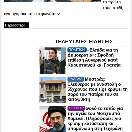
το πρώτο
τους παιδί,
ένα αγοράκι που το φωνάζουν…
Περισσότερα »
ΤΕΛΕΥΤΑΙΕΣ ΕΙΔΗΣΕΙΣ
«Ελπίδα για τη
ΠΟΛΙΤΙΚΗ:
Δημοκρατία»: Σφοδρή
επίθεση Αυγερινού κατά
Καρυστιανού και Γρατσία
Μυστράς:
ΕΛΛΑΔΑ:
Ελεύθερος με αναστολή ο
55χρονος που είχε κρύψει τη
σορό του πατέρα του σε
καταψύκτη
Θολό το τοπίο για
ΚΟΣΜΟΣ:
την υγεία του Μοτζταμπά
Χαμενεΐ: Πληροφορίες για
κρίσιμη κατάσταση και
απομόνωση στη Τεχεράνη