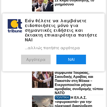
Σε κλίμα συγκίνησης το
μνημόσυνο
Η ΕΛ.Α.Σ. είχε
ΠΟΛΙΤΙΚΗ:
Εάν θέλετε να λαμβάνετε
προειδοποιήσει για τη
συμμαχία Τουρκίας-
ειδοποιήσεις μόνο για
Σαουδικής Αραβίας-
σημαντικές ειδήσεις και
Πακιστάν – Ο Μητσοτάκης
έκτακτη επικαιρότητα πατήστε
έμεινε με τους Patriot στο…
ΝΑΙ
χέρι
Η CIA συγκρότησε
ΚΟΣΜΟΣ:
...αλλιώς πατήστε αργότερα
μυστικά ειδική ομάδα για την
άσκηση πιέσεων με στόχο
την αλλαγή καθεστώτος
Αργότερα
ΝΑΙ
στην Κούβα
Τριμερής αμυντική
ΚΟΣΜΟΣ:
συμφωνία Τουρκίας,
Σαουδικής Αραβίας και
Πακιστάν στη Μέκκα –
Ενεργοποιείται ρήτρα
αμοιβαίας συνδρομής τύπου
NATO
Η ΕΛ.Α.Σ.
ΠΟΛΙΤΙΚΗ:
«σφυροκοπά» για την
ηλεκτρική διασύνδεση