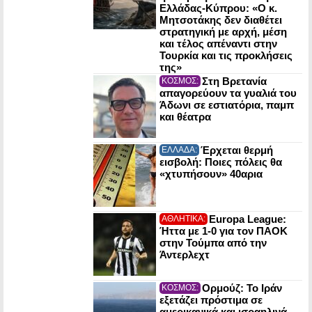
Ελλάδας-Κύπρου: «Ο κ.
Μητσοτάκης δεν διαθέτει
στρατηγική με αρχή, μέση
και τέλος απέναντι στην
Τουρκία και τις προκλήσεις
της»
Στη Βρετανία
ΚΟΣΜΟΣ:
απαγορεύουν τα γυαλιά του
Άδωνι σε εστιατόρια, παμπ
και θέατρα
Έρχεται θερμή
ΕΛΛΑΔΑ:
εισβολή: Ποιες πόλεις θα
«χτυπήσουν» 40αρια
Europa League:
ΑΘΛΗΤΙΚΑ:
Ήττα με 1-0 για τον ΠΑΟΚ
στην Τούμπα από την
Άντερλεχτ
Ορμούζ: Το Ιράν
ΚΟΣΜΟΣ:
εξετάζει πρόστιμα σε
αμερικανικά και ισραηλινά