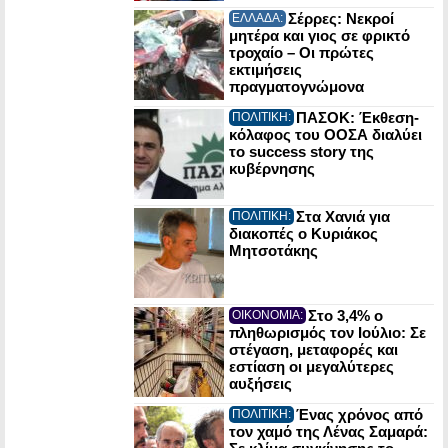
Σέρρες: Νεκροί
ΕΛΛΑΔΑ:
μητέρα και γιος σε φρικτό
τροχαίο – Οι πρώτες
εκτιμήσεις
πραγματογνώμονα
ΠΑΣΟΚ: Έκθεση-
ΠΟΛΙΤΙΚΗ:
κόλαφος του ΟΟΣΑ διαλύει
το success story της
κυβέρνησης
Στα Χανιά για
ΠΟΛΙΤΙΚΗ:
διακοπές ο Κυριάκος
Μητσοτάκης
Στο 3,4% ο
ΟΙΚΟΝΟΜΙΑ:
πληθωρισμός τον Ιούλιο: Σε
στέγαση, μεταφορές και
εστίαση οι μεγαλύτερες
αυξήσεις
Ένας χρόνος από
ΠΟΛΙΤΙΚΗ:
τον χαμό της Λένας Σαμαρά: