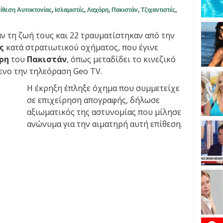
ίθεση Αυτοκτονίας
,
Ισλαμιστές
,
Λαχόρη
,
Πακιστάν
,
Τζιχαντιστές
,
ν τη ζωή τους και 22 τραυματίστηκαν από την
ας
κατά στρατιωτικού οχήματος, που έγινε
ρη
του
Πακιστάν
, όπως μεταδίδει το κινεζικό
ενο την τηλεόραση Geo TV.
Η έκρηξη έπληξε όχημα που συμμετείχε
σε επιχείρηση απογραφής, δήλωσε
αξιωματικός της αστυνομίας που μίλησε
ανώνυμα για την αιματηρή αυτή επίθεση.