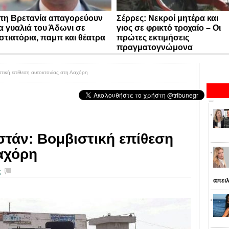
τη Βρετανία απαγορεύουν
Σέρρες: Νεκροί μητέρα και
α γυαλιά του Άδωνι σε
γιος σε φρικτό τροχαίο – Οι
στιατόρια, παμπ και θέατρα
πρώτες εκτιμήσεις
πραγματογνώμονα
στική επίθεση αυτοκτονίας στη Λαχόρη
στάν: Βομβιστική επίθεση
αχόρη
ς
απειλ