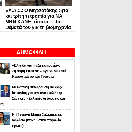
ΕΛ.Α.Σ.: Ο Μητσοτάκης ζητά
και τρίτη τετραετία για ΝΑ
ΜΗΝ ΚΑΝΕΙ τίποτα! – Τα
ψέματά του για τη βιομηχανία
ΔΗΜΟΦΙΛΗ
«Ελπίδα για τη Δημοκρατία»:
Σφοδρή επίθεση Αυγερινού κατά
Καρυστιανού και Γρατσία
Μετωπική σύγκρουση Ιταλίας-
Ισπανίας για την αναστολή της
Σένγκεν - Σκληρές δηλώσεις και
ές
Η 51χρονη Μαρία Σολωμού με
γαλάζιο μπικίνι στην παραλία
(φωτο)