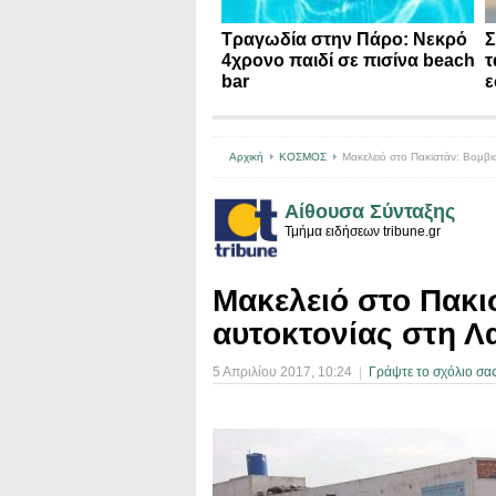
Τραγωδία στην Πάρο: Νεκρό
Σ
4χρονο παιδί σε πισίνα beach
τ
bar
ε
Αρχική
ΚΟΣΜΟΣ
Μακελειό στο Πακιστάν: Βομβι
Αίθουσα Σύνταξης
Τμήμα ειδήσεων tribune.gr
Μακελειό στο Πακι
αυτοκτονίας στη Λ
5 Απριλίου 2017
, 10:24
|
Γράψτε το σχόλιο σα