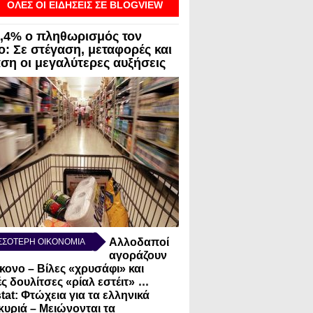
ΟΛΕΣ ΟΙ ΕΙΔΗΣΕΙΣ ΣΕ BLOGVIEW
3,4% ο πληθωρισμός τον
ο: Σε στέγαση, μεταφορές και
αση οι μεγαλύτερες αυξήσεις
Αλλοδαποί
ΣΣΟΤΕΡΗ ΟΙΚΟΝΟΜΙΑ
αγοράζουν
κονο – Βίλες «χρυσάφι» και
...
ς δουλίτσες «ρίαλ εστέιτ»
tat: Φτώχεια για τα ελληνικά
κυριά – Μειώνονται τα