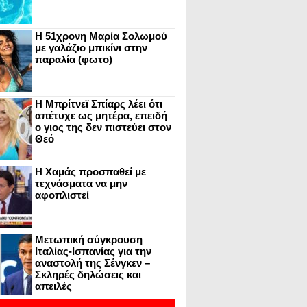
Η 51χρονη Μαρία Σολωμού
με γαλάζιο μπικίνι στην
παραλία (φωτο)
Η Μπρίτνεϊ Σπίαρς λέει ότι
απέτυχε ως μητέρα, επειδή
ο γιος της δεν πιστεύει στον
Θεό
Η Χαμάς προσπαθεί με
τεχνάσματα να μην
αφοπλιστεί
Μετωπική σύγκρουση
Ιταλίας-Ισπανίας για την
αναστολή της Σένγκεν –
Σκληρές δηλώσεις και
απειλές