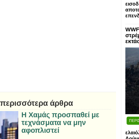
εισοδ
αποτα
επενδ
WWF:
στρέ
εκτά
 περισσότερα άρθρα
Η Χαμάς προσπαθεί με
ΠΕΡΙ
τεχνάσματα να μην
αφοπλιστεί
ελαιό
Δούν