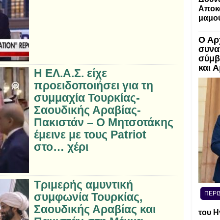
Αποκα
μαμο
Ο Αρ
συνα
σύμβ
και 
Η ΕΛ.Α.Σ. είχε
προειδοποιήσει για τη
συμμαχία Τουρκίας-
Σαουδικής Αραβίας-
Πακιστάν – Ο Μητσοτάκης
έμεινε με τους Patriot
στο… χέρι
Τριμερής αμυντική
ΠΕΡΙ
συμφωνία Τουρκίας,
Σαουδικής Αραβίας και
του Η