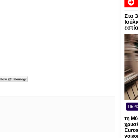
Στο 
Ιούλι
εστί
ΠΕΡΙ
τη Μύ
χρυσέ
Euros
νοικο