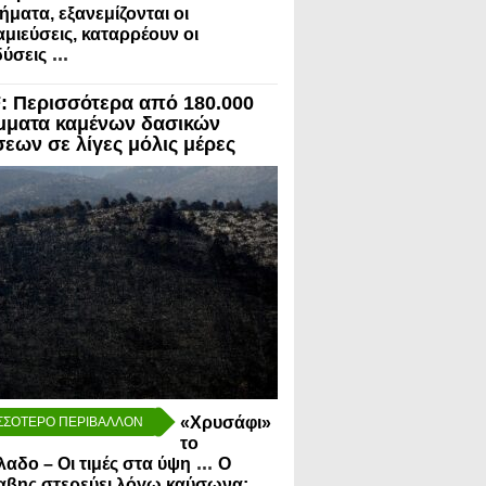
ήματα, εξανεμίζονται οι
μιεύσεις, καταρρέουν οι
...
ύσεις
 Περισσότερα από 180.000
μματα καμένων δασικών
σεων σε λίγες μόλις μέρες
«Χρυσάφι»
ΣΣΟΤΕΡΟ ΠΕΡΙΒΑΛΛΟΝ
το
...
λαδο – Οι τιμές στα ύψη
Ο
αβης στερεύει λόγω καύσωνα: