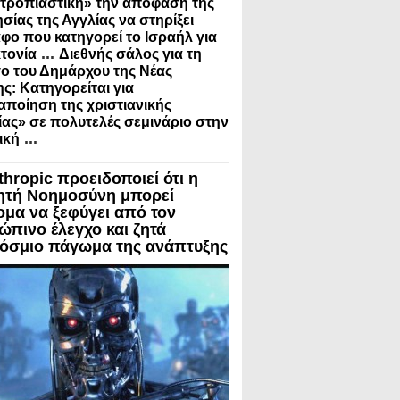
τροπιαστική» την απόφαση της
σίας της Αγγλίας να στηρίξει
φο που κατηγορεί το Ισραήλ για
...
τονία
Διεθνής σάλος για τη
ο του Δημάρχου της Νέας
ς: Κατηγορείται για
ποίηση της χριστιανικής
ίας» σε πολυτελές σεμινάριο στην
...
ική
thropic προειδοποιεί ότι η
ητή Νοημοσύνη μπορεί
ομα να ξεφύγει από τον
ώπινο έλεγχο και ζητά
όσμιο πάγωμα της ανάπτυξης