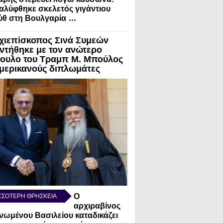
λύφθηκε σκελετός γιγάντιου
...
ύθ στη Βουλγαρία
χιεπίσκοπος Σινά Συμεών
ντήθηκε με τον ανώτερο
ουλο του Τραμπ Μ. Μπούλος
Αμερικανούς διπλωμάτες
Ο
ΣΣΟΤΕΡΗ ΘΡΗΣΚΕΙΑ
αρχιραβίνος
νωμένου Βασιλείου καταδικάζει