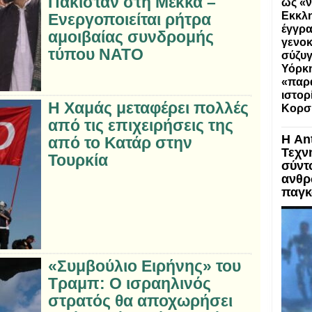
Πακιστάν στη Μέκκα –
ως «ν
Εκκλη
Ενεργοποιείται ρήτρα
έγγρα
αμοιβαίας συνδρομής
γενοκ
τύπου NATO
σύζυγ
Υόρκη
«παρα
ιστορ
Η Χαμάς μεταφέρει πολλές
Κορσ
από τις επιχειρήσεις της
Η An
από το Κατάρ στην
Τεχν
Τουρκία
σύντ
ανθρ
παγκ
«Συμβούλιο Ειρήνης» του
Τραμπ: Ο ισραηλινός
στρατός θα αποχωρήσει