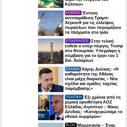
Κόλπου»
Έντονη
ΚΟΣΜΟΣ:
αντιπαράθεση Τραμπ-
Χέγκσεθ για τις ελλείψεις
πυραύλων που περιορίζουν
τα πλήγματα στο Ιράν
Στην τελική
ΕΠΙΧΕΙΡΗΣΕΙΣ:
ευθεία ο υπερ-πύργος Trump
στο Ντουμπάι: Υπεγράφη η
σύμβαση για το έργο του 1
δισ. δολαρίων
Χάρης Δούκας: «Η
ΕΛΛΑΔΑ:
καθαριότητα της Αθήνας
είναι μάχη διαρκείας – Νέα
σχέδια και ομάδες ταχείας
παρέμβασης»
Έξι χρόνια από τη
ΠΟΛΙΤΙΚΗ:
μερική οριοθέτηση ΑΟΖ
Ελλάδας-Αιγύπτου – Νίκος
Δένδιας: «Κατοχυρώσαμε το
εθνικό συμφέρον»
Μαυριτανία – Ένας
BLOG: