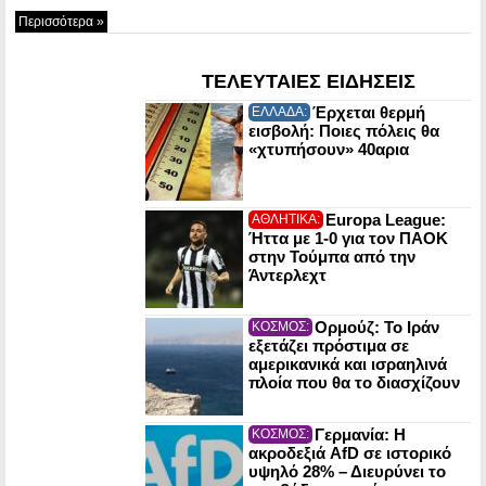
Περισσότερα »
ΤΕΛΕΥΤΑΙΕΣ ΕΙΔΗΣΕΙΣ
Έρχεται θερμή
ΕΛΛΑΔΑ:
εισβολή: Ποιες πόλεις θα
«χτυπήσουν» 40αρια
Europa League:
ΑΘΛΗΤΙΚΑ:
Ήττα με 1-0 για τον ΠΑΟΚ
στην Τούμπα από την
Άντερλεχτ
Ορμούζ: Το Ιράν
ΚΟΣΜΟΣ:
εξετάζει πρόστιμα σε
αμερικανικά και ισραηλινά
πλοία που θα το διασχίζουν
Γερμανία: Η
ΚΟΣΜΟΣ:
ακροδεξιά AfD σε ιστορικό
υψηλό 28% – Διευρύνει το