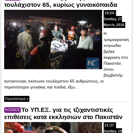
τουλάχιστον 65, κυρίως γυναικόπαιδα
19:54 -
Sunday, 27
March, 2016
Η
τρομοκρατική
κτηνωδία
βρήκε
έκφραση στο
Πακιστάν,
όπου
βομβιστής
αυτοκτονίας σκότωσε τουλάχιστον 65 ανθρώπους, οι
περισσότεροι γυναίκες και παιδιά, έξω…
Περισσότερα »
Το ΥΠ.ΕΞ. για τις τζιχαντιστικές
ΚΟΣΜΟΣ
επιθέσεις κατά εκκλησιών στο Πακιστάν
21:37 -
Sunday, 15