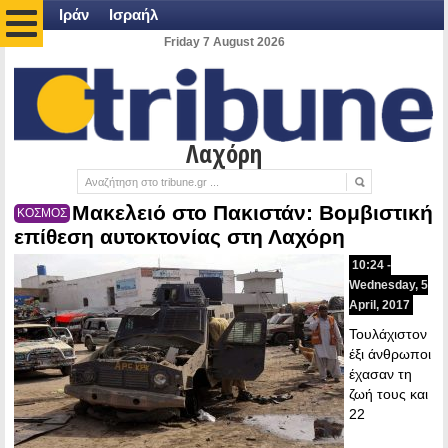
Ιράν
Ισραήλ
Friday 7 August 2026
Λαχόρη
Μακελειό στο Πακιστάν: Βομβιστική
ΚΟΣΜΟΣ
επίθεση αυτοκτονίας στη Λαχόρη
10:24 -
Wednesday, 5
April, 2017
Τουλάχιστον
έξι άνθρωποι
έχασαν τη
ζωή τους και
22