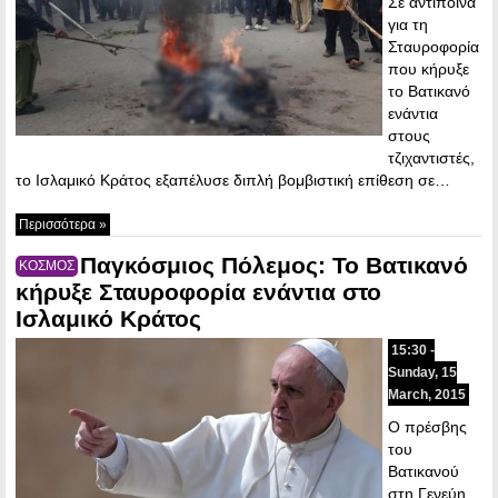
Σε αντίποινα
για τη
Σταυροφορία
που κήρυξε
το Βατικανό
ενάντια
στους
τζιχαντιστές,
το Ισλαμικό Κράτος εξαπέλυσε διπλή βομβιστική επίθεση σε…
Περισσότερα »
Παγκόσμιος Πόλεμος: Το Βατικανό
ΚΟΣΜΟΣ
κήρυξε Σταυροφορία ενάντια στο
Ισλαμικό Κράτος
15:30 -
Sunday, 15
March, 2015
Ο πρέσβης
του
Βατικανού
στη Γενεύη