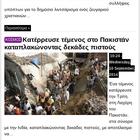
συλλήψεις
υπόπτων για το δημόσιο λιντσάρισμα ενός ζευγαριού
χριστιανών…
Περισσότερα »
Κατέρρευσε τέμενος στο Πακιστάν
ΚΟΣΜΟΣ
καταπλακώνοντας δεκάδες πιστούς
10:24 -
Wednesday,
10 September,
2014
Ένα τέμενος
κατέρρευσε
την Τρίτη
στη Λαχόρη
του
Πακιστάν,
στα σύνορα
με την Ινδία, καταπλακώνοντας δεκάδες πιστούς, με αποτέλεσμα
να…