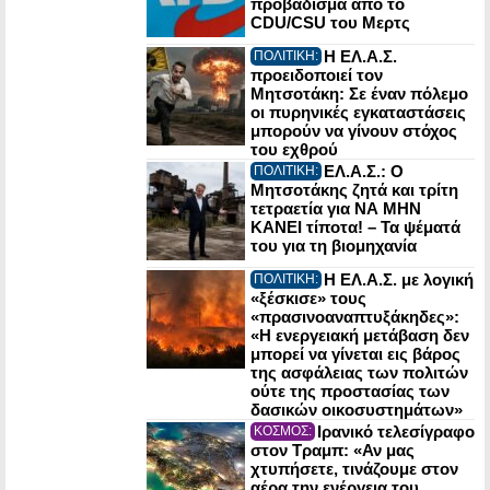
προβάδισμα από το
CDU/CSU του Μερτς
Η ΕΛ.Α.Σ.
ΠΟΛΙΤΙΚΗ:
προειδοποιεί τον
Μητσοτάκη: Σε έναν πόλεμο
οι πυρηνικές εγκαταστάσεις
μπορούν να γίνουν στόχος
του εχθρού
ΕΛ.Α.Σ.: Ο
ΠΟΛΙΤΙΚΗ:
Μητσοτάκης ζητά και τρίτη
τετραετία για ΝΑ ΜΗΝ
ΚΑΝΕΙ τίποτα! – Τα ψέματά
του για τη βιομηχανία
Η ΕΛ.Α.Σ. με λογική
ΠΟΛΙΤΙΚΗ:
«ξέσκισε» τους
«πρασινοαναπτυξάκηδες»:
«Η ενεργειακή μετάβαση δεν
μπορεί να γίνεται εις βάρος
της ασφάλειας των πολιτών
ούτε της προστασίας των
δασικών οικοσυστημάτων»
Ιρανικό τελεσίγραφο
ΚΟΣΜΟΣ:
στον Τραμπ: «Αν μας
χτυπήσετε, τινάζουμε στον
αέρα την ενέργεια του