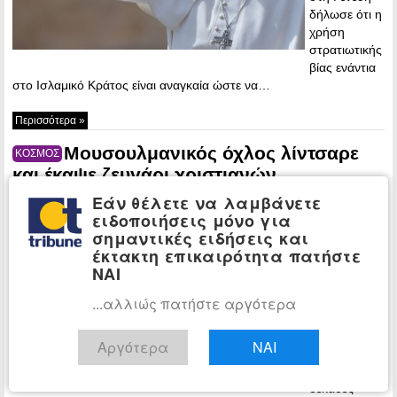
δήλωσε ότι η
χρήση
στρατιωτικής
βίας ενάντια
στο Ισλαμικό Κράτος είναι αναγκαία ώστε να…
Περισσότερα »
Μουσουλμανικός όχλος λίντσαρε
ΚΟΣΜΟΣ
και έκαψε ζευγάρι χριστιανών
(φωτογραφίες)
Εάν θέλετε να λαμβάνετε
ειδοποιήσεις μόνο για
22:12 -
σημαντικές ειδήσεις και
Wednesday, 5
έκτακτη επικαιρότητα πατήστε
November,
ΝΑΙ
2014
Η αστυνομία
...αλλιώς πατήστε αργότερα
στη Λαχόρη
του Πακιστάν
Αργότερα
ΝΑΙ
προέβη την
Τετάρτη σε
δεκάδες