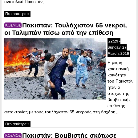
ανατολικό Πακιστάν,…
Περισσότερα »
Πακιστάν: Τουλάχιστον 65 νεκροί,
ΚΟΣΜΟΣ
οι Ταλιμπάν πίσω από την επίθεση
22:29 -
Sunday, 27
March, 2016
Η μικρή
χριστιανική
κοινότητα
του Πακιστάν
ήταν ο
στόχος της
βομβιστικής
επίθεσης
αυτοκτονίας με τους τουλάχιστον 65 νεκρούς στη Λαχόρη,…
Περισσότερα »
Πακιστάν: Βομβιστής σκότωσε
ΚΟΣΜΟΣ