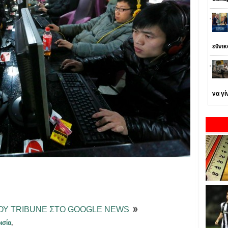
εθνι
να γί
ΤΟΥ TRIBUNE ΣΤΟ GOOGLE NEWS
ισία
,