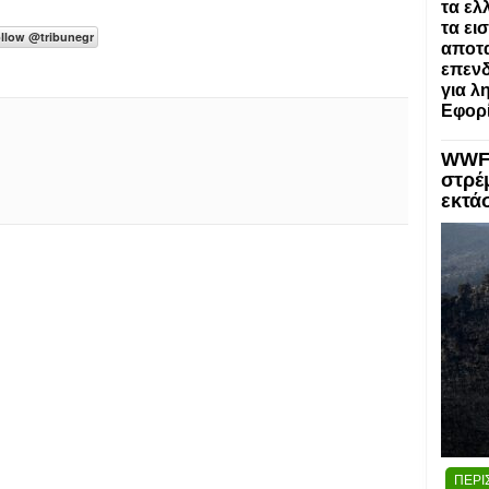
τα ελ
τα ει
αποτα
επενδ
για λ
Εφορί
WWF:
στρέ
εκτά
ΠΕΡΙ