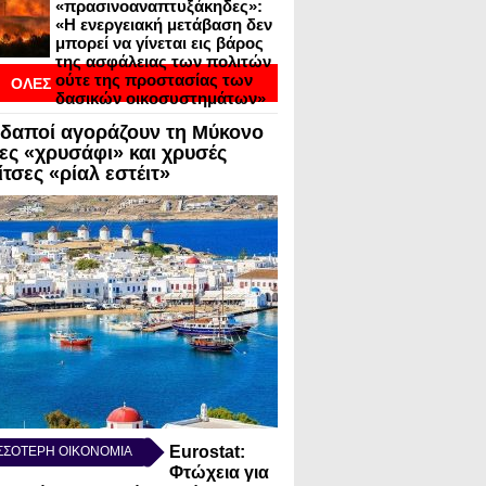
«πρασινοαναπτυξάκηδες»:
«Η ενεργειακή μετάβαση δεν
μπορεί να γίνεται εις βάρος
της ασφάλειας των πολιτών
ούτε της προστασίας των
ΟΛΕΣ
δασικών οικοσυστημάτων»
ΟΙ
δαποί αγοράζουν τη Μύκονο
ΣΕΙΣ ΣΕ BLOGVIEW
λες «χρυσάφι» και χρυσές
τσες «ρίαλ εστέιτ»
Eurostat:
ΣΣΟΤΕΡΗ ΟΙΚΟΝΟΜΙΑ
Φτώχεια για