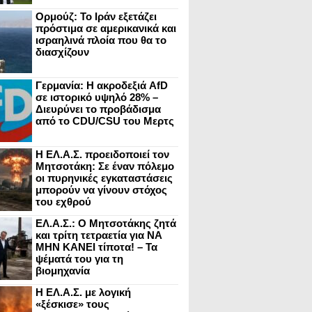
Ορμούζ: Το Ιράν εξετάζει
πρόστιμα σε αμερικανικά και
ισραηλινά πλοία που θα το
διασχίζουν
Γερμανία: Η ακροδεξιά AfD
σε ιστορικό υψηλό 28% –
Διευρύνει το προβάδισμα
από το CDU/CSU του Μερτς
Η ΕΛ.Α.Σ. προειδοποιεί τον
Μητσοτάκη: Σε έναν πόλεμο
οι πυρηνικές εγκαταστάσεις
μπορούν να γίνουν στόχος
του εχθρού
ΕΛ.Α.Σ.: Ο Μητσοτάκης ζητά
και τρίτη τετραετία για ΝΑ
ΜΗΝ ΚΑΝΕΙ τίποτα! – Τα
ψέματά του για τη
βιομηχανία
Η ΕΛ.Α.Σ. με λογική
«ξέσκισε» τους