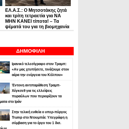
ΕΛ.Α.Σ.: Ο Μητσοτάκης ζητά
και τρίτη τετραετία για ΝΑ
ΜΗΝ ΚΑΝΕΙ τίποτα! – Τα
ψέματά του για τη βιομηχανία
ΔΗΜΟΦΙΛΗ
Ιρανικό τελεσίγραφο στον Τραμπ:
«Αν μας χτυπήσετε, τινάζουμε στον
αέρα την ενέργεια του Κόλπου»
Έντονη αντιπαράθεση Τραμπ-
Χέγκσεθ για τις ελλείψεις
πυραύλων που περιορίζουν τα
ματα στο Ιράν
Στην τελική ευθεία ο υπερ-πύργος
Trump στο Ντουμπάι: Υπεγράφη η
σύμβαση για το έργο του 1 δισ.
ρίων