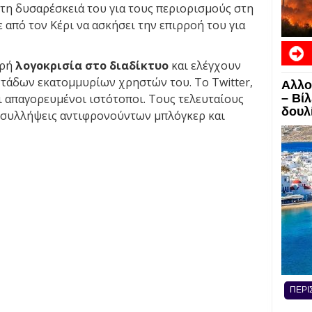
 τη δυσαρέσκειά του για τους περιορισμούς στη
 από τον Κέρι να ασκήσει την επιρροή του για
ηρή
λογοκρισία στο διαδίκτυο
και ελέγχουν
ντάδων εκατομμυρίων χρηστών του. Το Twitter,
Αλλο
ΕΙΔΗ
ι απαγορευμένοι ιστότοποι. Τους τελευταίους
– Βί
δουλί
 συλλήψεις αντιφρονούντων μπλόγκερ και
ΠΕΡΙ