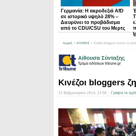
Γερμανία: Η ακροδεξιά AfD
Έ
σε ιστορικό υψηλό 28% –
Τ
Διευρύνει το προβάδισμα
ε
από το CDU/CSU του Μερτς
π
Ι
Αρχική
ΚΟΣΜΟΣ
Κινέζοι bloggers ζητούν τη βο
Αίθουσα Σύνταξης
Τμήμα ειδήσεων tribune.gr
Κινέζοι bloggers ζ
15 Φεβρουαρίου 2014
, 13:58
|
Γράψτε το σχόλ