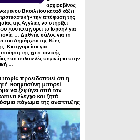
αρχιραβίνος
νωμένου Βασιλείου καταδικάζει
τροπιαστική» την απόφαση της
σίας της Αγγλίας να στηρίξει
φο που κατηγορεί το Ισραήλ για
...
τονία
Διεθνής σάλος για τη
ο του Δημάρχου της Νέας
ς: Κατηγορείται για
ποίηση της χριστιανικής
ίας» σε πολυτελές σεμινάριο στην
...
ική
thropic προειδοποιεί ότι η
ητή Νοημοσύνη μπορεί
ομα να ξεφύγει από τον
ώπινο έλεγχο και ζητά
όσμιο πάγωμα της ανάπτυξης