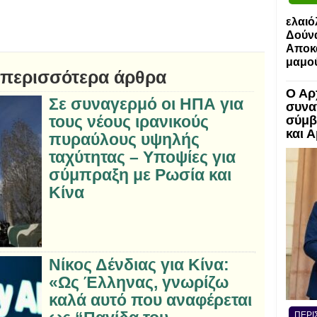
ελαιό
Δούν
Αποκα
μαμο
 περισσότερα άρθρα
Ο Αρ
Σε συναγερμό οι ΗΠΑ για
συνα
τους νέους ιρανικούς
σύμβ
και 
πυραύλους υψηλής
ταχύτητας – Υποψίες για
σύμπραξη με Ρωσία και
Κίνα
Νίκος Δένδιας για Κίνα:
«Ως Έλληνας, γνωρίζω
καλά αυτό που αναφέρεται
ΠΕΡΙ