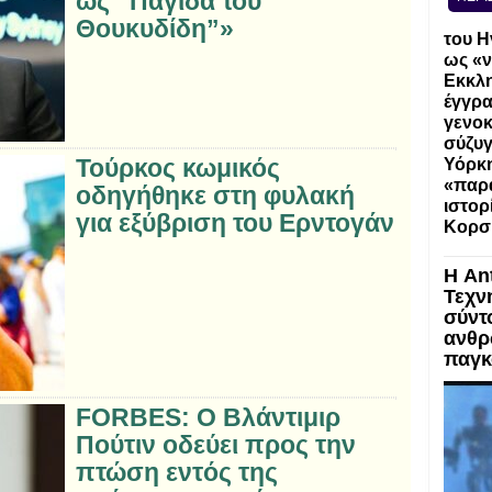
ως “Παγίδα του
Θουκυδίδη”»
του Η
ως «ν
Εκκλη
έγγρα
γενοκ
σύζυγ
Τούρκος κωμικός
Υόρκη
«παρα
οδηγήθηκε στη φυλακή
ιστορ
για εξύβριση του Ερντογάν
Κορσ
Η An
Τεχν
σύντ
ανθρ
παγκ
FORBES: Ο Βλάντιμιρ
Πούτιν οδεύει προς την
πτώση εντός της