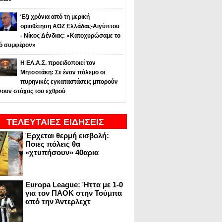
Έξι χρόνια από τη μερική
οριοθέτηση ΑΟΖ Ελλάδας-Αιγύπτου
- Νίκος Δένδιας: «Κατοχυρώσαμε το
κό συμφέρον»
Η ΕΛ.Α.Σ. προειδοποιεί τον
Μητσοτάκη: Σε έναν πόλεμο οι
πυρηνικές εγκαταστάσεις μπορούν
νουν στόχος του εχθρού
ΤΕΛΕΥΤΑΙΕΣ ΕΙΔΗΣΕΙΣ
Έρχεται θερμή εισβολή:
Ποιες πόλεις θα
«χτυπήσουν» 40αρια
Europa League: Ήττα με 1-0
για τον ΠΑΟΚ στην Τούμπα
από την Άντερλεχτ