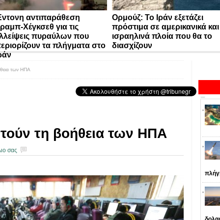
ντονη αντιπαράθεση
Ορμούζ: Το Ιράν εξετάζει
ραμπ-Χέγκσεθ για τις
πρόστιμα σε αμερικανικά και
λλείψεις πυραύλων που
ισραηλινά πλοία που θα το
εριορίζουν τα πλήγματα στο
διασχίζουν
ράν
ήθεια των ΗΠΑ
ητούν τη βοήθεια των ΗΠΑ
ιο σας
πλήγ
δολα