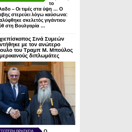
το
...
λαδο – Οι τιμές στα ύψη
Ο
αβης στερεύει λόγω καύσωνα:
λύφθηκε σκελετός γιγάντιου
...
ύθ στη Βουλγαρία
χιεπίσκοπος Σινά Συμεών
ντήθηκε με τον ανώτερο
ουλο του Τραμπ Μ. Μπούλος
Αμερικανούς διπλωμάτες
Ο
ΣΣΟΤΕΡΗ ΘΡΗΣΚΕΙΑ