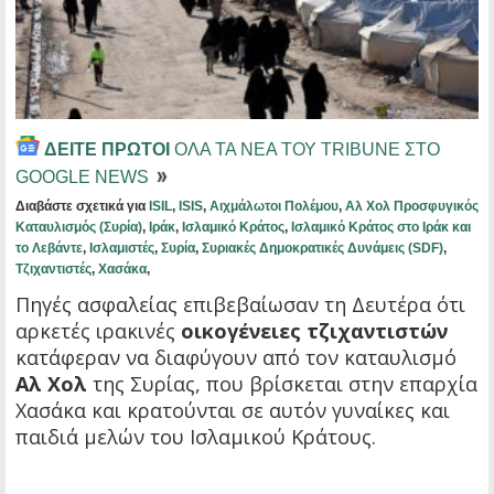
ΔΕΙΤΕ ΠΡΩΤΟΙ
ΟΛΑ ΤΑ ΝΕΑ ΤΟΥ TRIBUNE ΣΤΟ
GOOGLE NEWS
Διαβάστε σχετικά για
ISIL
,
ISIS
,
Αιχμάλωτοι Πολέμου
,
Αλ Χολ Προσφυγικός
Καταυλισμός (Συρία)
,
Ιράκ
,
Ισλαμικό Κράτος
,
Ισλαμικό Κράτος στο Ιράκ και
το Λεβάντε
,
Ισλαμιστές
,
Συρία
,
Συριακές Δημοκρατικές Δυνάμεις (SDF)
,
Τζιχαντιστές
,
Χασάκα
,
Πηγές ασφαλείας επιβεβαίωσαν τη Δευτέρα ότι
αρκετές ιρακινές
οικογένειες τζιχαντιστών
κατάφεραν να διαφύγουν από τον καταυλισμό
Αλ Χολ
της Συρίας, που βρίσκεται στην επαρχία
Χασάκα και κρατούνται σε αυτόν γυναίκες και
παιδιά μελών του Ισλαμικού Κράτους.