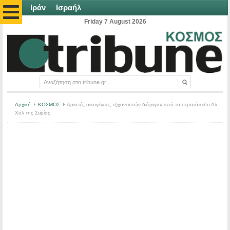
Ιράν
Ισραήλ
Friday 7 August 2026
Αρχική
ΚΟΣΜΟΣ
Αρκετές οικογένειες τζιχαντιστών διέφυγαν από το στρατόπεδο Αλ
Χολ της Συρίας