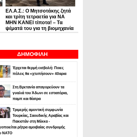
ΕΛ.Α.Σ.: Ο Μητσοτάκης ζητά
και τρίτη τετραετία για ΝΑ
ΜΗΝ ΚΑΝΕΙ τίποτα! – Τα
ψέματά του για τη βιομηχανία
ΔΗΜΟΦΙΛΗ
Έρχεται θερμή εισβολή: Ποιες
πόλεις θα «χτυπήσουν» 40αρια
Στη Βρετανία απαγορεύουν τα
γυαλιά του Άδωνι σε εστιατόρια,
παμπ και θέατρα
Τριμερής αμυντική συμφωνία
Τουρκίας, Σαουδικής Αραβίας και
Πακιστάν στη Μέκκα -
οποιείται ρήτρα αμοιβαίας συνδρομής
υ NATO