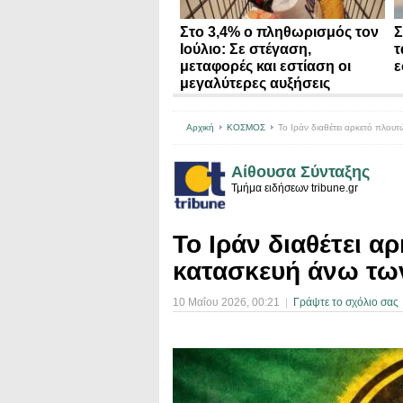
Στο 3,4% ο πληθωρισμός τον
Σ
Ιούλιο: Σε στέγαση,
τ
μεταφορές και εστίαση οι
ε
μεγαλύτερες αυξήσεις
Αρχική
ΚΟΣΜΟΣ
Το Ιράν διαθέτει αρκετό πλου
Αίθουσα Σύνταξης
Τμήμα ειδήσεων tribune.gr
Το Ιράν διαθέτει α
κατασκευή άνω τω
10 Μαΐου 2026
, 00:21
|
Γράψτε το σχόλιο σας