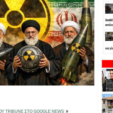
διαθέ
απέν
να γί
ΤΟΥ TRIBUNE ΣΤΟ GOOGLE NEWS