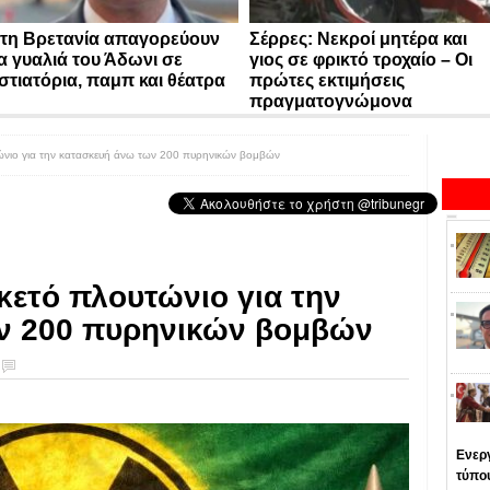
τη Βρετανία απαγορεύουν
Σέρρες: Νεκροί μητέρα και
α γυαλιά του Άδωνι σε
γιος σε φρικτό τροχαίο – Οι
στιατόρια, παμπ και θέατρα
πρώτες εκτιμήσεις
πραγματογνώμονα
τώνιο για την κατασκευή άνω των 200 πυρηνικών βομβών
ρκετό πλουτώνιο για την
ν 200 πυρηνικών βομβών
Ενεργ
τύπο