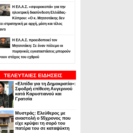
Η ΕΛ.Α.Σ. «σφυροκοπά» για την
ηλεκτρική διασύνδεση Ελλάδας-
Κύπρου: «Ο κ. Μητσοτάκης δεν
τει στρατηγική με αρχή, μέση και τέλος
αντι
Η ΕΛ.Α.Σ. προειδοποιεί τον
Μητσοτάκη: Σε έναν πόλεμο οι
πυρηνικές εγκαταστάσεις μπορούν
νουν στόχος του εχθρού
ΤΕΛΕΥΤΑΙΕΣ ΕΙΔΗΣΕΙΣ
«Ελπίδα για τη Δημοκρατία»:
Σφοδρή επίθεση Αυγερινού
κατά Καρυστιανού και
Γρατσία
Μυστράς: Ελεύθερος με
αναστολή ο 55χρονος που
είχε κρύψει τη σορό του
πατέρα του σε καταψύκτη