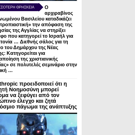
Ο
ΣΣΟΤΕΡΗ ΘΡΗΣΚΕΙΑ
αρχιραβίνος
νωμένου Βασιλείου καταδικάζει
τροπιαστική» την απόφαση της
σίας της Αγγλίας να στηρίξει
φο που κατηγορεί το Ισραήλ για
...
τονία
Διεθνής σάλος για τη
ο του Δημάρχου της Νέας
ς: Κατηγορείται για
ποίηση της χριστιανικής
ίας» σε πολυτελές σεμινάριο στην
...
ική
thropic προειδοποιεί ότι η
ητή Νοημοσύνη μπορεί
ομα να ξεφύγει από τον
ώπινο έλεγχο και ζητά
όσμιο πάγωμα της ανάπτυξης