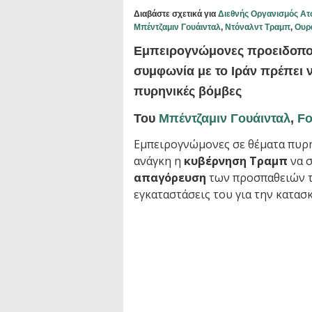
Διαβάστε σχετικά για
Διεθνής Οργανισμός Ατ
Μπέντζαμιν Γουάινταλ
,
Ντόναλντ Τραμπ
,
Ουρ
Εμπειρογνώμονες προειδοπο
συμφωνία με το Ιράν πρέπει 
πυρηνικές βόμβες
Του
Μπέντζαμιν Γουάινταλ
,
Fo
Εμπειρογνώμονες σε θέματα πυρη
ανάγκη η
κυβέρνηση Τραμπ
να σ
απαγόρευση
των προσπαθειών τ
εγκαταστάσεις του για την κατασ