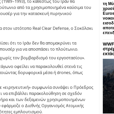
(1989–1993), το καθεστώς του Ιράν θα
τη Μύ
ούτωνιο από τα χρησιμοποιημένα καύσιμα του
χρυσέ
ουσέρ για την κατασκευή πυρηνικού
Euros
νοικο
εισοδ
 στον ιστότοπο Real Clear Defense, ο Σοκόλσκι
αποτα
επενδ
ίσει ότι το Ιράν δεν θα απομακρύνει τα
WWF:
στρέ
ουσέρ για να αποσπάσει το πλούτωνιο.
εκτά
ι χωρίς τον βομβαρδισμό του εργοστασίου».
τάγωνο οφείλει να παρακολουθεί στενά τις
ποιώντας δορυφορικά μέσα ή drones, όπως
τε «ειρηνευτική» συμφωνία συνάψει ο Πρόεδρος
ει να επιβάλλει παρακολούθηση σε σχεδόν
τήρα και των δεξαμενών χρησιμοποιημένων
υ εφάρμοζε ο Διεθνής Οργανισμός Ατομικής
ιότητες εμπλουτισμού.