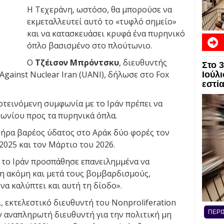
Η Τεχεράνη, ωστόσο, θα μπορούσε να
εκμεταλλευτεί αυτό το «τυφλό σημείο»
και να κατασκευάσει κρυφά ένα πυρηνικό
όπλο βασισμένο στο πλούτωνιο.
Ο
Τζέισον Μπρόντσκυ
, διευθυντής
Στο 
Against Nuclear Iran (UANI), δήλωσε στο Fox
Ιούλι
εστί
οτεινόμενη συμφωνία με το Ιράν πρέπει να
τωνίου προς τα πυρηνικά όπλα.
τήρα βαρέος ύδατος στο Αράκ δύο φορές τον
2025 και τον Μάρτιο του 2026.
 το Ιράν προσπάθησε επανειλημμένα να
η ακόμη και μετά τους βομβαρδισμούς,
α καλύπτει και αυτή τη δίοδο».
ι
, εκτελεστικό διευθυντή του Nonproliferation
ΠΕΡΙ
ην αναπληρωτή διευθυντή για την πολιτική μη