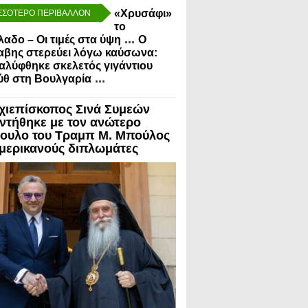
«Χρυσάφι»
ΣΣΟΤΕΡΟ ΠΕΡΙΒΑΛΛΟΝ
το
...
λαδο – Οι τιμές στα ύψη
Ο
αβης στερεύει λόγω καύσωνα:
λύφθηκε σκελετός γιγάντιου
...
ύθ στη Βουλγαρία
χιεπίσκοπος Σινά Συμεών
ντήθηκε με τον ανώτερο
ουλο του Τραμπ Μ. Μπούλος
Αμερικανούς διπλωμάτες