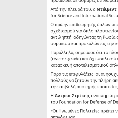
προσέλθει σε σοβαρές διπλωματι
Από την πλευρά του, ο
Ντέιβιντ
for Science and International Sec
Ο πρώην επιθεωρητής όπλων υποσ
σχεδιασμού για όπλο πλουτωνίου
αντιληπτή, οδηγώντας τη Ρωσία 
ουρανίου και προκαλώντας την 
Παράλληλα, σημείωσε ότι το πλο
(reactor-grade) και όχι «οπλικού
κατασκευή αποτελεσματικού όπλο
Παρά τις επιφυλάξεις, οι ανησυχί
πολλούς να ζητούν την πλήρη απ
την επιβολή αυστηρής εποπτείας 
Η
Άντρεα Στρίκερ
, αναπληρώτρ
του Foundation for Defense of De
«Οι Ηνωμένες Πολιτείες πρέπει ν
απαγόρευση.