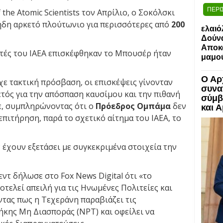
ΠΕΡΙ
 the Atomic Scientists τον Απρίλιο, ο Σοκόλσκι
 ήδη αρκετό πλούτωνιο για περισσότερες από
200
ελαιό
Δούν
Αποκα
τές του IAEA επισκέφθηκαν το Μπουσέρ ήταν
μαμο
Ο Αρ
χε τακτική πρόσβαση, οι επισκέψεις γίνονταν
συνα
τός για την απόσπαση καυσίμου και την πιθανή
σύμβ
ε, συμπληρώνοντας ότι ο
Πρόεδρος Ομπάμα
δεν
και 
 επιτήρηση, παρά το σχετικό αίτημα του IAEA, το
 έχουν εξετάσει με συγκεκριμένα στοιχεία την
τ δήλωσε στο Fox News Digital ότι «το
τελεί απειλή για τις Ηνωμένες Πολιτείες και
τας πως η Τεχεράνη παραβιάζει τις
ήκης Μη Διασποράς (NPT) και οφείλει να