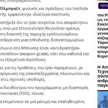
κές διαπραγματεύσεις.
ΠΕΡΙ
 Όλμπραϊτ
, φυσικός και πρόεδρος του Institute
urity, εμφανίστηκε ιδιαίτερα σκεπτικός.
του Η
ως «ν
τήριξε ότι το Ιράν στερείται του απαραίτητου
Εκκλη
, ενώ μια τέτοια κίνηση θα γινόταν αμέσως
έγγρα
γενοκ
στη διακοπή της παροχής εμπλουτισμένου
σύζυγ
κατάρρευση μιας επένδυσης δισεκατομμυρίων.
Υόρκη
«παρα
ύτωνιο στο Μπουσέρ είναι «αντιδραστήρα»
ιστορ
 επιπέδου» (weapon-grade), κάτι που καθιστά την
Κορσ
υ εξαιρετικά περίπλοκη.
Η An
ες για τις προθέσεις του Ιράν παραμένουν, με
Τεχν
αγόρευση της επανεπεξεργασίας πλουτωνίου και
σύντ
στις σχετικές υποδομές.
ανθρ
παγκ
ια διευθύντρια του προγράμματος μη διασποράς
mocracies (FDD), τόνισε:
α επιμείνουν σε μια μόνιμη και επαληθευμένη