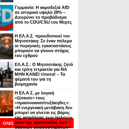
Γερμανία: Η ακροδεξιά AfD
σε ιστορικό υψηλό 28% –
Διευρύνει το προβάδισμα
από το CDU/CSU του Μερτς
Η ΕΛ.Α.Σ. προειδοποιεί τον
Μητσοτάκη: Σε έναν πόλεμο
οι πυρηνικές εγκαταστάσεις
μπορούν να γίνουν στόχος
του εχθρού
ΕΛ.Α.Σ.: Ο Μητσοτάκης ζητά
και τρίτη τετραετία για ΝΑ
ΜΗΝ ΚΑΝΕΙ τίποτα! – Τα
ψέματά του για τη
βιομηχανία
Η ΕΛ.Α.Σ. με λογική
«ξέσκισε» τους
«πρασινοαναπτυξάκηδες»:
«Η ενεργειακή μετάβαση δεν
μπορεί να γίνεται εις βάρος
της ασφάλειας των πολιτών
ούτε της προστασίας των
ΟΛΕΣ
δασικών οικοσυστημάτων»