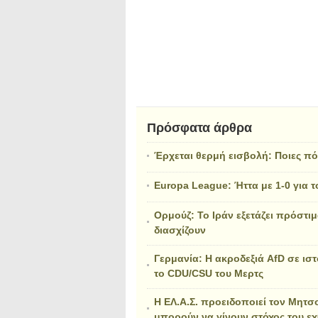
Πρόσφατα άρθρα
Έρχεται θερμή εισβολή: Ποιες π
Europa League: Ήττα με 1-0 για
Ορμούζ: Το Ιράν εξετάζει πρόστιμ
διασχίζουν
Γερμανία: Η ακροδεξιά AfD σε ισ
το CDU/CSU του Μερτς
Η ΕΛ.Α.Σ. προειδοποιεί τον Μητσ
μπορούν να γίνουν στόχος του ε