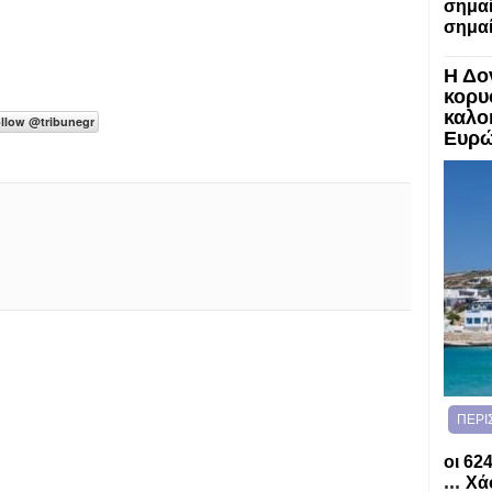
σημαί
σημαί
Η Δο
κορυ
καλο
Ευρ
ΠΕΡΙ
οι 62
...
Χάο