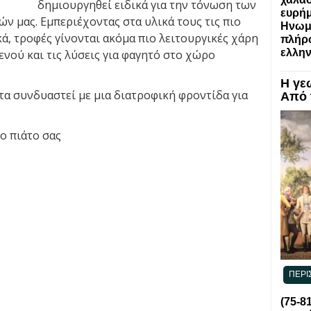
δημιουργηθεί ειδικά για την τόνωση των
ευρή
ν μας. Εμπεριέχοντας στα υλικά τους τις πιο
Ηνωμέ
κά, τροφές γίνονται ακόμα πιο λειτουργικές χάρη
πλήρω
ελλην
νού και τις λύσεις για φαγητό στο χώρο
Η γε
τα συνδυαστεί με μια διατροφική φροντίδα για
Από 
ο πιάτο σας
ΠΕΡΙ
(75-8