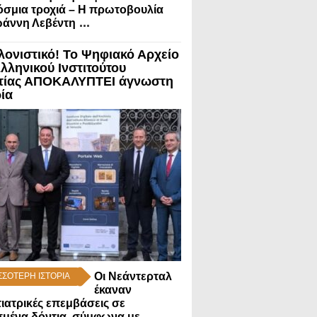
σμια τροχιά – Η πρωτοβουλία
...
ωάννη Λεβέντη
λονιστικό! Το Ψηφιακό Αρχείο
Ελληνικού Ινστιτούτου
τίας ΑΠΟΚΑΛΥΠΤΕΙ άγνωστη
ρία
Οι Νεάντερταλ
ΣΣΟΤΕΡΗ ΙΣΤΟΡΙΑ
έκαναν
ιατρικές επεμβάσεις σε
μένα δόντια, σύμφωνα με