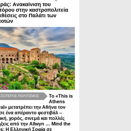
ΟΙ
ράς: Aνακαίνιση του
ΣΕΙΣ ΣΕ BLOGVIEW
τόρου στην καστροπολιτεία
κθέσεις στο Παλάτι των
ποτών
Το «This is
ΣΣΟΤΕΡΟΣ ΠΟΛΙΤΙΣΜΟΣ
Athens
val» μετατρέπει την Αθήνα τον
σε ένα απέραντο φεστιβάλ –
κή, χορός, σινεμά και πολλές
...
ξεις από την Allwyn
Mind the
s: Η Ελληνική Σοφία σε