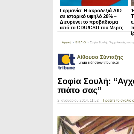
Γερμανία: Η ακροδεξιά AfD
Έ
σε ιστορικό υψηλό 28% –
Τ
Διευρύνει το προβάδισμα
ε
από το CDU/CSU του Μερτς
π
Ι
Αρχική
ΒΙΒΛΙΟ
Σοφία Σουλή: “Αγχολυτικές νοστι
Αίθουσα Σύνταξης
Τμήμα ειδήσεων tribune.gr
Σοφία Σουλή: “Αγχ
πιάτο σας”
2 Ιανουαρίου 2014
, 11:52
|
Γράψτε το σχόλιο 