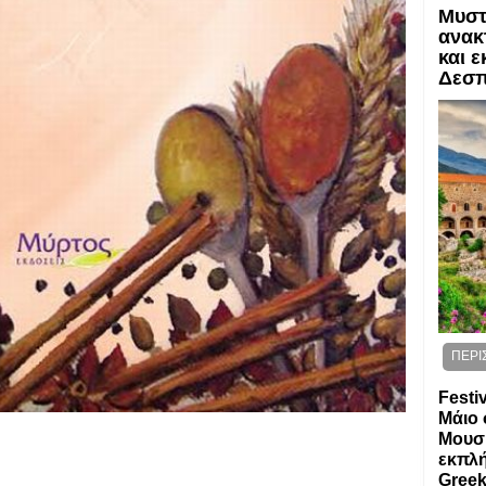
Μυστ
ΕΙΔΗ
ανακ
και ε
Δεσ
ΠΕΡΙ
Festi
Μάιο 
Μουσι
εκπλή
Greek