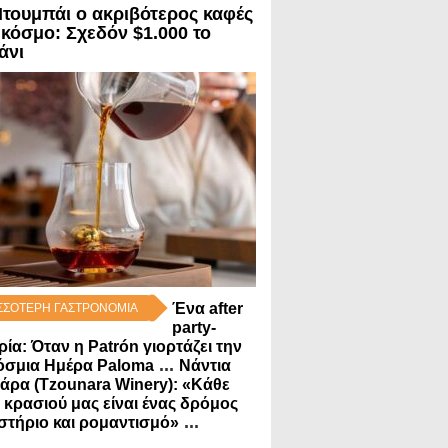
Ντουμπάι ο ακριβότερος καφές
 κόσμο: Σχεδόν $1.000 το
άνι
Ένα after
ΣΣΟΤΕΡΗ ΓΑΣΤΡΟΝΟΜΙΑ
party-
ρία: Όταν η Patrón γιορτάζει την
...
όσμια Ημέρα Paloma
Νάντια
άρα (Tzounara Winery): «Κάθε
 κρασιού μας είναι ένας δρόμος
...
στήριο και ρομαντισμό»