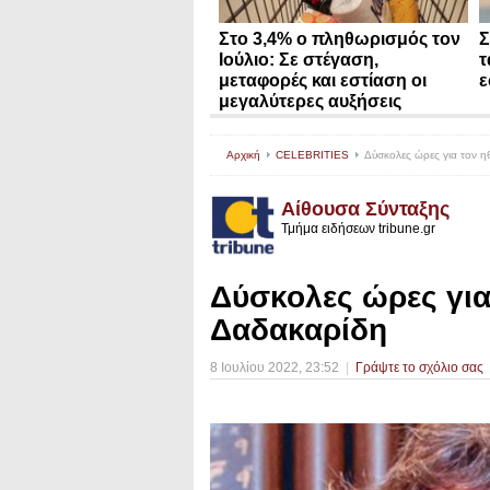
Στο 3,4% ο πληθωρισμός τον
Σ
Ιούλιο: Σε στέγαση,
τ
μεταφορές και εστίαση οι
ε
μεγαλύτερες αυξήσεις
Αρχική
CELEBRITIES
Δύσκολες ώρες για τον 
Αίθουσα Σύνταξης
Τμήμα ειδήσεων tribune.gr
Δύσκολες ώρες γι
Δαδακαρίδη
8 Ιουλίου 2022
, 23:52
|
Γράψτε το σχόλιο σας