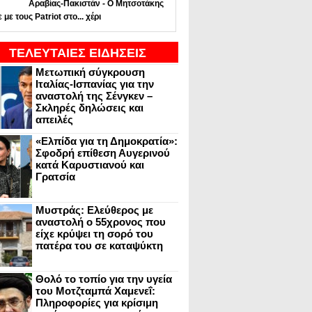
Αραβίας-Πακιστάν - Ο Μητσοτάκης
ε με τους Patriot στο... χέρι
ΤΕΛΕΥΤΑΙΕΣ ΕΙΔΗΣΕΙΣ
Μετωπική σύγκρουση
Ιταλίας-Ισπανίας για την
αναστολή της Σένγκεν –
Σκληρές δηλώσεις και
απειλές
«Ελπίδα για τη Δημοκρατία»:
Σφοδρή επίθεση Αυγερινού
κατά Καρυστιανού και
Γρατσία
Μυστράς: Ελεύθερος με
αναστολή ο 55χρονος που
είχε κρύψει τη σορό του
πατέρα του σε καταψύκτη
Θολό το τοπίο για την υγεία
του Μοτζταμπά Χαμενεΐ:
Πληροφορίες για κρίσιμη