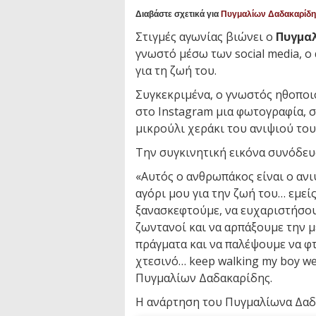
Διαβάστε σχετικά για
Πυγμαλίων Δαδακαρίδη
Στιγμές αγωνίας βιώνει ο
Πυγμα
γνωστό μέσω των social media, ο
για τη ζωή του.
Συγκεκριμένα, ο γνωστός ηθοπο
στο Instagram μια φωτογραφία, στ
μικρούλι χεράκι του ανιψιού του
Την συγκινητική εικόνα συνόδευσ
«Αυτός ο ανθρωπάκος είναι ο ανι
αγόρι μου για την ζωή του… εμεί
ξανασκεφτούμε, να ευχαριστήσου
ζωντανοί και να αρπάξουμε την μέ
πράγματα και να παλέψουμε να φ
χτεσινό… keep walking my boy we
Πυγμαλίων Δαδακαρίδης.
Η ανάρτηση του Πυγμαλίωνα Δαδ