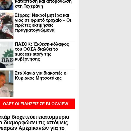
κατάσταση και απομόνωση
στη Τεχεράνη
Σέρρες: Νεκροί μητέρα και
γιος σε φρικτό τροχαίο – Οι
πρώτες εκτιμήσεις
πραγματογνώμονα
ΠΑΣΟΚ: Έκθεση-κόλαφος
του ΟΟΣΑ διαλύει το
success story της
κυβέρνησης
Στα Χανιά για διακοπές ο
Κυριάκος Μητσοτάκης
ΟΛΕΣ ΟΙ ΕΙΔΗΣΕΙΣ ΣΕ BLOGVIEW
ατάρ διοχετεύει εκατομμύρια
να διαμορφώσει τις απόψεις
νεαρών Αμερικανών για το