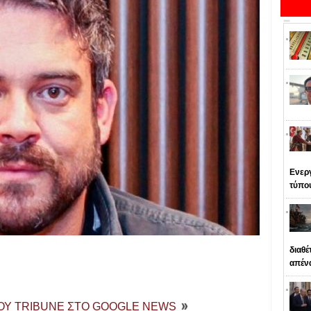
Ενεργ
τύπο
διαθέ
απέν
ΤΟΥ TRIBUNE ΣΤΟ GOOGLE NEWS