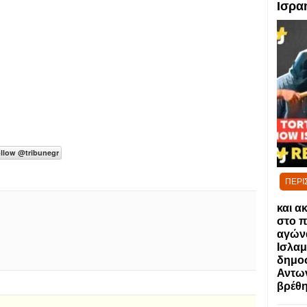
Ισρα
ΠΕΡΙ
και α
στο π
αγώνα
Ισλαμ
δημο
Αντων
βρέθη