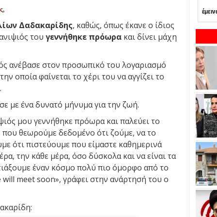
ς
,
έμειν
λίων Δαδακαρίδης
, καθώς, όπως έκανε ο ίδιος
 ανιψιός του
γεννήθηκε πρόωρα
και δίνει μάχη
ιός ανέβασε στον προσωπικό του λογαριασμό
ην οποία φαίνεται το χέρι του να αγγίζει το
.
ε με ένα δυνατό μήνυμα για την ζωή.
ψιός μου γεννήθηκε πρόωρα και παλεύει το
ς που θεωρούμε δεδομένο ότι ζούμε, να το
με ότι πιστεύουμε που είμαστε καθημερινά
ρα, την κάθε μέρα, όσο δύσκολα και να είναι τα
τιάξουμε έναν κόσμο πολύ πιο όμορφο από το
 will meet soon», γράφει στην ανάρτησή του ο
ακαρίδη: