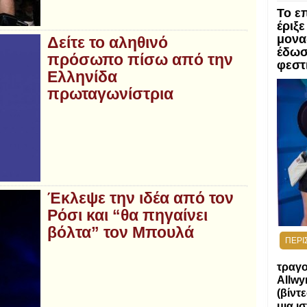
Το ε
έριξε
μονα
Δείτε το αληθινό
έδωσ
πρόσωπο πίσω από την
φεστ
Ελληνίδα
πρωταγωνίστρια
Έκλεψε την ιδέα από τον
Ρόσι και “θα πηγαίνει
βόλτα” τον Μπουλά
ΠΕΡΙ
τραγο
Allwy
(βίντ
μια ι