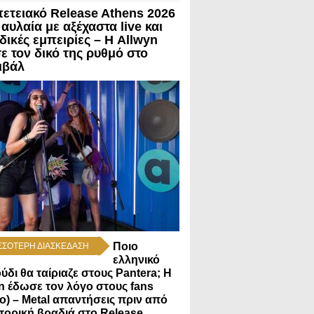
πετειακό Release Athens 2026
 αυλαία με αξέχαστα live και
δικές εμπειρίες – Η Allwyn
ε τον δικό της ρυθμό στο
ιβάλ
Ποιο
ΣΣΟΤΕΡΗ ΔΙΑΣΚΕΔΑΣΗ
ελληνικό
ύδι θα ταίριαζε στους Pantera; Η
n έδωσε τον λόγο στους fans
εο) – Metal απαντήσεις πριν από
στορική βραδιά στο Release