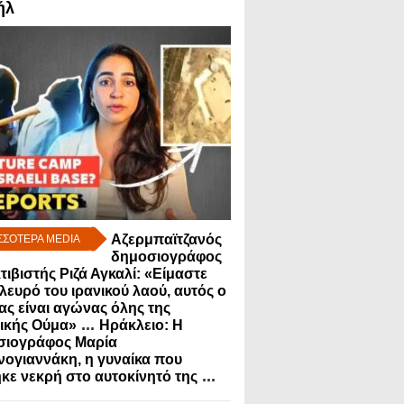
ήλ
Αζερμπαϊτζανός
ΣΣΟΤΕΡΑ MEDIA
δημοσιογράφος
κτιβιστής Ριζά Αγκαλί: «Είμαστε
λευρό του ιρανικού λαού, αυτός ο
ς είναι αγώνας όλης της
...
ικής Ούμα»
Ηράκλειο: Η
σιογράφος Μαρία
ογιαννάκη, η γυναίκα που
...
κε νεκρή στο αυτοκίνητό της