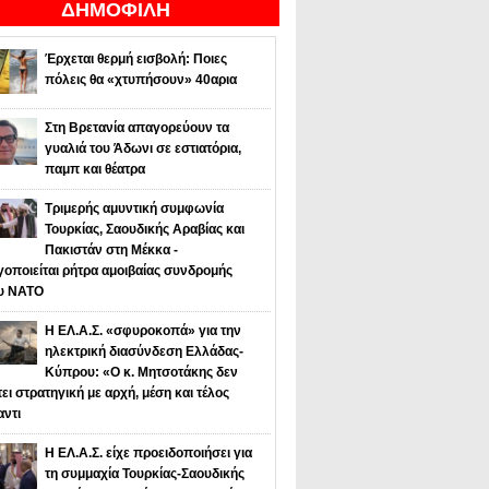
ΔΗΜΟΦΙΛΗ
Έρχεται θερμή εισβολή: Ποιες
πόλεις θα «χτυπήσουν» 40αρια
Στη Βρετανία απαγορεύουν τα
γυαλιά του Άδωνι σε εστιατόρια,
παμπ και θέατρα
Τριμερής αμυντική συμφωνία
Τουρκίας, Σαουδικής Αραβίας και
Πακιστάν στη Μέκκα -
οποιείται ρήτρα αμοιβαίας συνδρομής
υ NATO
Η ΕΛ.Α.Σ. «σφυροκοπά» για την
ηλεκτρική διασύνδεση Ελλάδας-
Κύπρου: «Ο κ. Μητσοτάκης δεν
τει στρατηγική με αρχή, μέση και τέλος
αντι
Η ΕΛ.Α.Σ. είχε προειδοποιήσει για
τη συμμαχία Τουρκίας-Σαουδικής