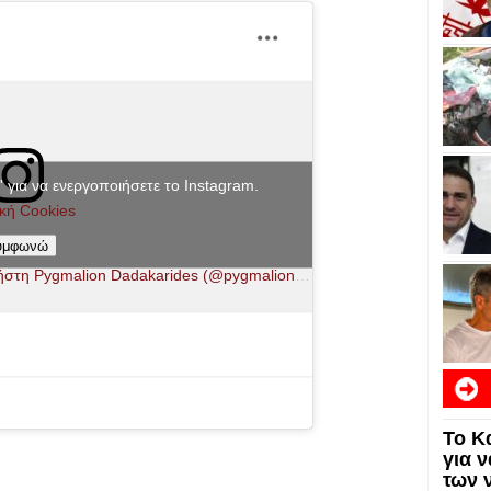
 για να ενεργοποιήσετε το Instagram.
ική Cookies
υμφωνώ
Η δημοσίευση κοινοποιήθηκε από το χρήστη Pygmalion Dadakarides (@pygmalion_dadakarides)
Το Κ
για 
των 