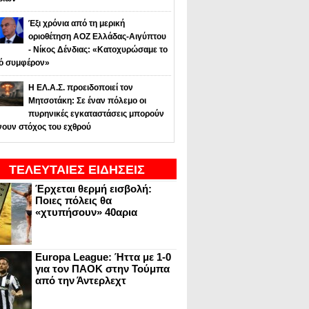
Έξι χρόνια από τη μερική
οριοθέτηση ΑΟΖ Ελλάδας-Αιγύπτου
- Νίκος Δένδιας: «Κατοχυρώσαμε το
κό συμφέρον»
Η ΕΛ.Α.Σ. προειδοποιεί τον
Μητσοτάκη: Σε έναν πόλεμο οι
πυρηνικές εγκαταστάσεις μπορούν
νουν στόχος του εχθρού
ΤΕΛΕΥΤΑΙΕΣ ΕΙΔΗΣΕΙΣ
Έρχεται θερμή εισβολή:
Ποιες πόλεις θα
«χτυπήσουν» 40αρια
Europa League: Ήττα με 1-0
για τον ΠΑΟΚ στην Τούμπα
από την Άντερλεχτ