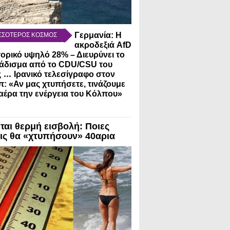
Γερμανία: Η
ΣΣΟΤΕΡΟΣ ΚΟΣΜΟΣ
ακροδεξιά AfD
τορικό υψηλό 28% – Διευρύνει το
άδισμα από το CDU/CSU του
...
ς
Ιρανικό τελεσίγραφο στον
: «Αν μας χτυπήσετε, τινάζουμε
αέρα την ενέργεια του Κόλπου»
ται θερμή εισβολή: Ποιες
ις θα «χτυπήσουν» 40αρια