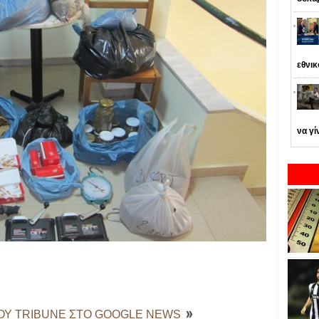
εθνι
να γί
ΤΟΥ TRIBUNE ΣΤΟ GOOGLE NEWS