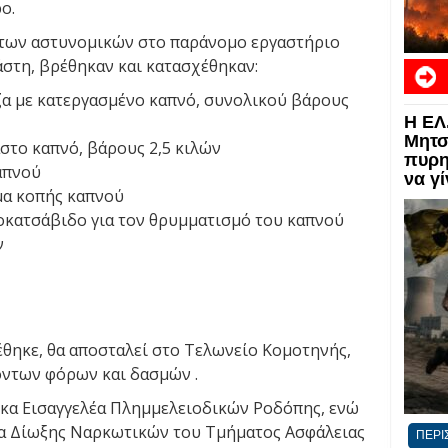
ο.
ς των αστυνομικών στο παράνομο εργαστήριο
άστη, βρέθηκαν και κατασχέθηκαν:
άζα με κατεργασμένο καπνό, συνολικού βάρους
Η ΕΛ
ΕΙΔΗ
Μητσ
στο καπνό, βάρους 2,5 κιλών
πυρη
απνού
να γ
μα κοπής καπνού
νοκατσάβιδο για τον θρυμματισμό του καπνού
ν
θηκε, θα αποσταλεί στο Τελωνείο Κομοτηνής,
όντων φόρων και δασμών .
 κα Εισαγγελέα Πλημμελειοδικών Ροδόπης, ενώ
δα Δίωξης Ναρκωτικών του Τμήματος Ασφάλειας
ΠΕΡΙ