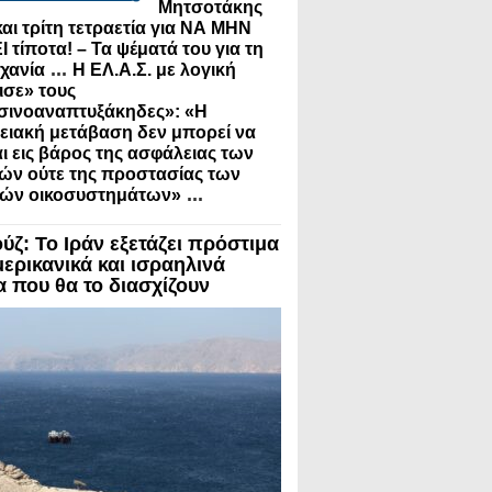
Μητσοτάκης
και τρίτη τετραετία για ΝΑ ΜΗΝ
 τίποτα! – Τα ψέματά του για τη
...
χανία
Η ΕΛ.Α.Σ. με λογική
ισε» τους
σινοαναπτυξάκηδες»: «Η
ειακή μετάβαση δεν μπορεί να
αι εις βάρος της ασφάλειας των
ών ούτε της προστασίας των
...
κών οικοσυστημάτων»
ύζ: Το Ιράν εξετάζει πρόστιμα
μερικανικά και ισραηλινά
α που θα το διασχίζουν