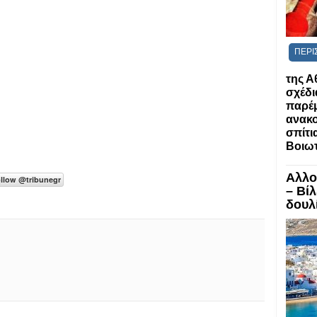
ΠΕΡΙ
της Α
σχέδι
παρέ
ανακο
σπίτια
Βοιωτ
Αλλο
– Βί
δουλί