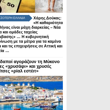
Χάρης Δούκας:
ΣΣΟΤΕΡΗ ΕΛΛΑΔΑ
«Η καθαριότητα
θήνας είναι μάχη διαρκείας – Νέα
α και ομάδες ταχείας
...
μβασης»
Η κυβερνητική
ίνωση με τα μέτρα για τα καμένα
 και τις επιχειρήσεις σε Αττική και
...
ία
δαποί αγοράζουν τη Μύκονο
λες «χρυσάφι» και χρυσές
τσες «ρίαλ εστέιτ»