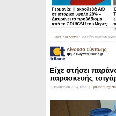
Γερμανία: Η ακροδεξιά AfD
Έ
σε ιστορικό υψηλό 28% –
Τ
Διευρύνει το προβάδισμα
ε
από το CDU/CSU του Μερτς
π
Ι
Αρχική
ΕΓΚΛΗΜΑ
Είχε στήσει παράνομο εργασ
Αίθουσα Σύνταξης
Τμήμα ειδήσεων tribune.gr
Είχε στήσει παράν
παρασκευής τσιγά
30 Ιανουαρίου 2014
, 13:00
|
Γράψτε το σχόλιο