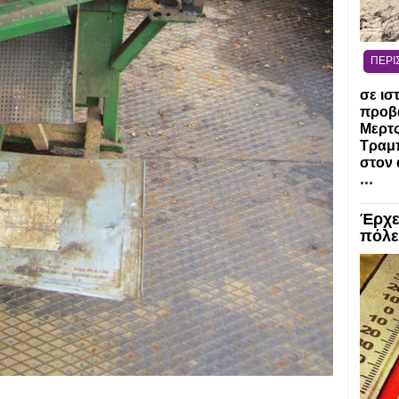
ΠΕΡΙ
σε ισ
προβ
Μερτ
Τραμπ
στον 
...
Έρχε
πόλε