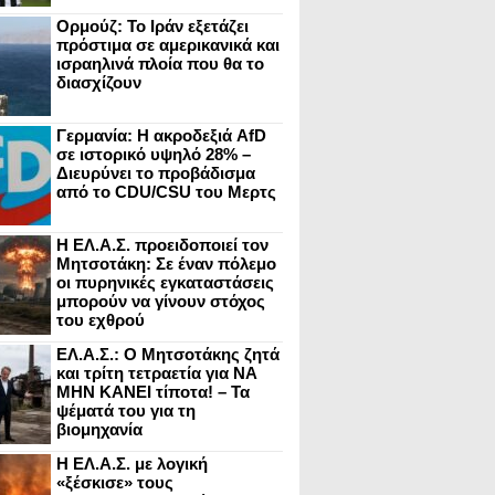
Ορμούζ: Το Ιράν εξετάζει
πρόστιμα σε αμερικανικά και
ισραηλινά πλοία που θα το
διασχίζουν
Γερμανία: Η ακροδεξιά AfD
σε ιστορικό υψηλό 28% –
Διευρύνει το προβάδισμα
από το CDU/CSU του Μερτς
Η ΕΛ.Α.Σ. προειδοποιεί τον
Μητσοτάκη: Σε έναν πόλεμο
οι πυρηνικές εγκαταστάσεις
μπορούν να γίνουν στόχος
του εχθρού
ΕΛ.Α.Σ.: Ο Μητσοτάκης ζητά
και τρίτη τετραετία για ΝΑ
ΜΗΝ ΚΑΝΕΙ τίποτα! – Τα
ψέματά του για τη
βιομηχανία
Η ΕΛ.Α.Σ. με λογική
«ξέσκισε» τους