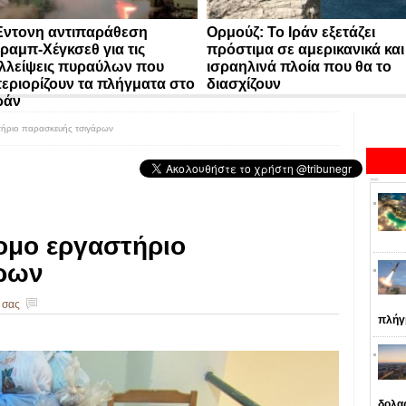
ντονη αντιπαράθεση
Ορμούζ: Το Ιράν εξετάζει
ραμπ-Χέγκσεθ για τις
πρόστιμα σε αμερικανικά και
λλείψεις πυραύλων που
ισραηλινά πλοία που θα το
εριορίζουν τα πλήγματα στο
διασχίζουν
ράν
τήριο παρασκευής τσιγάρων
ομο εργαστήριο
ρων
 σας
πλήγ
δολα