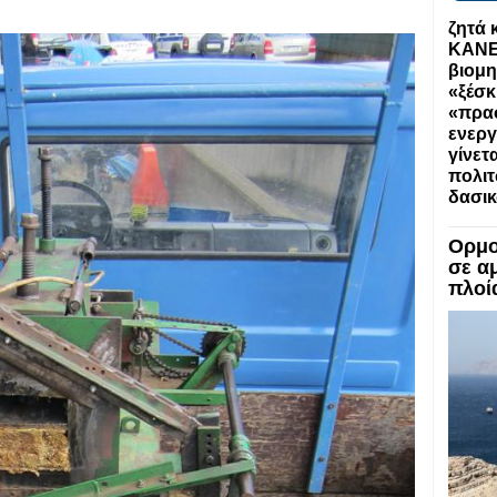
ζητά 
ΚΑΝΕΙ
βιομη
«ξέσκ
«πρα
ενεργ
γίνετ
πολιτ
δασι
Ορμο
σε α
πλοί