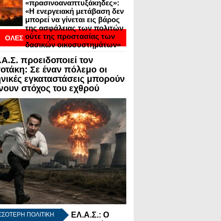
«πρασινοαναπτυξάκηδες»:
«Η ενεργειακή μετάβαση δεν
μπορεί να γίνεται εις βάρος
της ασφάλειας των πολιτών
ούτε της προστασίας των
ΟΛΕΣ
δασικών οικοσυστημάτων»
ΟΙ
.Α.Σ. προειδοποιεί τον
ΣΕΙΣ ΣΕ BLOGVIEW
οτάκη: Σε έναν πόλεμο οι
νικές εγκαταστάσεις μπορούν
ίνουν στόχος του εχθρού
ΕΛ.Α.Σ.: Ο
ΣΣΟΤΕΡΗ ΠΟΛΙΤΙΚΗ