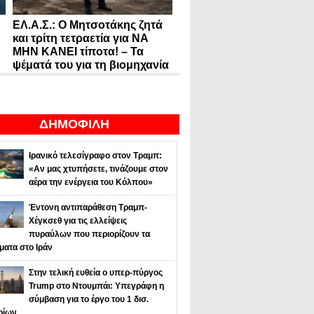
ΕΛ.Α.Σ.: Ο Μητσοτάκης ζητά
και τρίτη τετραετία για ΝΑ
ΜΗΝ ΚΑΝΕΙ τίποτα! – Τα
ψέματά του για τη βιομηχανία
ΔΗΜΟΦΙΛΗ
Ιρανικό τελεσίγραφο στον Τραμπ:
«Αν μας χτυπήσετε, τινάζουμε στον
αέρα την ενέργεια του Κόλπου»
Έντονη αντιπαράθεση Τραμπ-
Χέγκσεθ για τις ελλείψεις
πυραύλων που περιορίζουν τα
ματα στο Ιράν
Στην τελική ευθεία ο υπερ-πύργος
Trump στο Ντουμπάι: Υπεγράφη η
σύμβαση για το έργο του 1 δισ.
ρίων