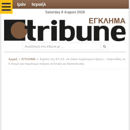
Ιράν
Ισραήλ
Saturday 8 August 2026
Αρχική
ΕΓΚΛΗΜΑ
Έφοδοι της ΕΛ.ΑΣ. σε στέκια παράνομου τζόγου – Χειροπέδες σε
9 άτομα για παράνομα παίγνια σε Αττική και Θεσσαλονίκη