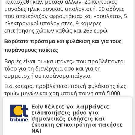
κατασχέθηκαν, μεταξύ άλλων, 20 κεντρικές
μονάδες ηλεκτρονικού υπολογιστή, 20 οθόνες
που απεικόνιζαν «φρουτάκια» και «ρουλέτα», 5
ηλεκτρονικοί υπολογιστές, 9 κάμερες
επιτήρησης χώρων καθώς και 265 ευρώ.
Βαρύτατα πρόστιμα και φυλάκιση και για τους
παράνομους παίκτες
Βαριές είναι οι «καμπάνες» που προβλέπονται
τόσο για τη διενέργεια όσο και για τη
συμμετοχή σε παράνομα παίγνια.
Ειδικότερα, προβλέπεται ποινή φυλάκισης έως
τριών μηνών και χρηματική ποινή από 5.000
έως 20.000 ευρώ για τους παίκτες του
Εάν θέλετε να λαμβάνετε
παράνομου τζόγου.
ειδοποιήσεις μόνο για
Αναφορικά με τα πρόσωπα που διενεργούν
σημαντικές ειδήσεις και
έκτακτη επικαιρότητα πατήστε
παίγνια χωρίς την απαιτούμενη άδεια,
ΝΑΙ
προβλέπεται ποινή φυλάκισης τουλάχιστον