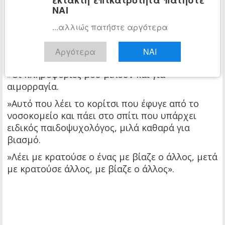
έκτακτη επικαιρότητα πατήστε
Αστυνομία την επόμενη ημέρα το πρωί.
ΝΑΙ
Θεωρούσαν ότι είχε πάει σε κάποιο γνωστό
...αλλιώς πατήστε αργότερα
πρόσωπο. Είναι όμως 14 ετών.
»Θα μιλήσουν οι γονείς και θα πουν τι συνέβη.
Αργότερα
ΝΑΙ
Φαίνεται ότι το κορίτσι έχει κακοποιηθεί.
»Οι πληροφορίες μου μιλούν και για
αιμορραγία.
»Αυτό που λέει το κορίτσι που έφυγε από το
νοσοκομείο και πάει στο σπίτι που υπάρχει
ειδικός παιδοψυχολόγος, μιλά καθαρά για
βιασμό.
»Λέει με κρατούσε ο ένας με βίαζε ο άλλος, μετά
με κρατούσε άλλος, με βίαζε ο άλλος».