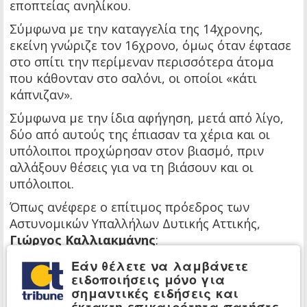
εποπτείας ανηλίκου.
Σύμφωνα με την καταγγελία της 14χρονης,
εκείνη γνώριζε τον 16χρονο, όμως όταν έφτασε
στο σπίτι την περίμεναν περισσότερα άτομα
που κάθονταν στο σαλόνι, οι οποίοι «κάτι
κάπνιζαν».
Σύμφωνα με την ίδια αφήγηση, μετά από λίγο,
δύο από αυτούς της έπιασαν τα χέρια και οι
υπόλοιποι προχώρησαν στον βιασμό, πριν
αλλάξουν θέσεις για να τη βιάσουν και οι
υπόλοιποι.
Όπως ανέφερε ο επίτιμος πρόεδρος των
Αστυνομικών Υπαλλήλων Δυτικής Αττικής,
Γιώργος Καλλιακμάνης
:
«Το κορίτσι το βρήκε η Αστυνομία να
Εάν θέλετε να λαμβάνετε
ειδοποιήσεις μόνο για
περιφέρεται στους δρόμους του Πειραιά. Από
σημαντικές ειδήσεις και
τις 8 η ώρα. Οι γονείς ενημέρωσαν την