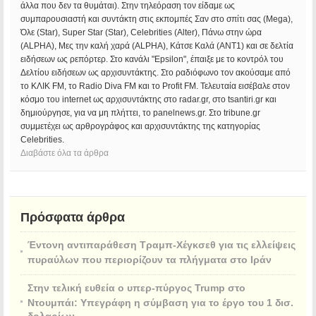
άλλα που δεν τα θυμάται). Στην τηλεόραση τον είδαμε ως
συμπαρουσιαστή και συντάκτη στις εκπομπές Σαν στο σπίτι σας (Mega),
Όλε (Star), Super Star (Star), Celebrities (Alter), Πάνω στην ώρα
(ALPHA), Μες την καλή χαρά (ALPHA), Κάτσε Καλά (ANT1) και σε δελτία
ειδήσεων ως ρεπόρτερ. Στο κανάλι "Epsilon", έπαιξε με το κοντρόλ του
Δελτίου ειδήσεων ως αρχισυντάκτης. Στο ραδιόφωνο τον ακούσαμε από
το ΚΛΙΚ FM, το Radio Diva FM και το Profit FM. Τελευταία εισέβαλε στον
κόσμο του internet ως αρχισυντάκτης στο radar.gr, στο tsantiri.gr και
δημιούργησε, για να μη πλήττει, το panelnews.gr. Στο tribune.gr
συμμετέχει ως αρθρογράφος και αρχισυντάκτης της κατηγορίας
Celebrities.
Διαβάστε όλα τα άρθρα
Πρόσφατα άρθρα
Έντονη αντιπαράθεση Τραμπ-Χέγκσεθ για τις ελλείψεις
πυραύλων που περιορίζουν τα πλήγματα στο Ιράν
Στην τελική ευθεία ο υπερ-πύργος Trump στο
Ντουμπάι: Υπεγράφη η σύμβαση για το έργο του 1 δισ.
δολαρίων