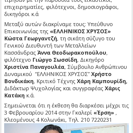
επιχειρηματίες, φιλότεχνοι, δημοσιογράφοι,
δικηγόροι κ.ά
Μεταξύ αυτών διακρίναμε τους: Υπεύθυνο
Επικοινωνίας της
«ΕΛΛΗΝΙΚΟΣ ΧΡΥΣΟΣ»
Κώστα Γεωργαντζή
, τη σικάτη σύζυγο του
Γενικού Διευθυντή των Μεταλλείων
Κασσάνδρας
Άννα Θεοδωρακοπούλου
,
φιλότεχνο
Γιώργο Σωσσίδη
, Δικηγόρο
Χριστίνα Παναγουλέα
, Σύμβουλο Ανθρώπινου
Δυναμικού “ΕΛΛΗΝΙΚΟΣ ΧΡΥΣΟΣ”
Χρήστο
Βονδικάκη
, Κριτικό Τέχνης
Χάρη Καμπουρίδη,
Διδάκτωρ Ψυχολογίας και συγγραφέας
Χάρις
Κατάκη
κ.ά.
Σημειώνεται ότι η έκθεση θα διαρκέσει μέχρι τις
3 Φεβρουαρίου 2014 στην Γκαλερί
«Έρση»
,
Κλεομένους 4 Κολωνάκι, Τηλ. 210 7220231