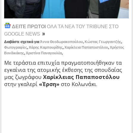
ΔΕΙΤΕ ΠΡΩΤΟΙ
ΟΛΑ ΤΑ ΝΕΑ ΤΟΥ TRIBUNE ΣΤΟ
GOOGLE NEWS
Διαβάστε σχετικά για
Άννα Θεοδωρακοπούλου
,
Κώστας Γεωργαντζής
,
Φωτογραφίες
,
Χάρης Καμπουρίδης
,
Χαρίκλεια Παπαποστόλου
,
Χρήστος
Βονδικάκης
,
Χριστίνα Παναγουλέα
,
Με τεράστια επιτυχία πραγματοποιήθηκαν τα
εγκαίνια της ατομικής έκθεσης της σπουδαίας
μας ζωγράφου
Χαρίκλειας Παπαποστόλου
στην γκαλερί
«Έρση»
στο Κολωνάκι.