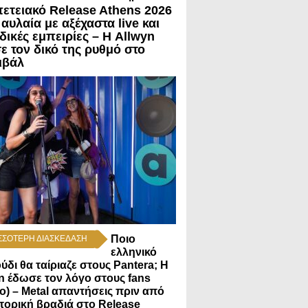
ΟΙ
πετειακό Release Athens 2026
ΣΕΙΣ ΣΕ BLOGVIEW
 αυλαία με αξέχαστα live και
δικές εμπειρίες – Η Allwyn
ε τον δικό της ρυθμό στο
ιβάλ
Ποιο
ΣΣΟΤΕΡΗ ΔΙΑΣΚΕΔΑΣΗ
ελληνικό
ύδι θα ταίριαζε στους Pantera; Η
n έδωσε τον λόγο στους fans
εο) – Metal απαντήσεις πριν από
στορική βραδιά στο Release