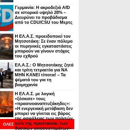
Γερμανία: Η ακροδεξιά AfD
σε ιστορικό υψηλό 28% –
Διευρύνει το προβάδισμα
από το CDU/CSU του Μερτς
Η ΕΛ.Α.Σ. προειδοποιεί τον
Μητσοτάκη: Σε έναν πόλεμο
οι πυρηνικές εγκαταστάσεις
μπορούν να γίνουν στόχος
του εχθρού
ΕΛ.Α.Σ.: Ο Μητσοτάκης ζητά
και τρίτη τετραετία για ΝΑ
ΜΗΝ ΚΑΝΕΙ τίποτα! – Τα
ψέματά του για τη
βιομηχανία
Η ΕΛ.Α.Σ. με λογική
«ξέσκισε» τους
«πρασινοαναπτυξάκηδες»:
«Η ενεργειακή μετάβαση δεν
μπορεί να γίνεται εις βάρος
της ασφάλειας των πολιτών
ούτε της προστασίας των
ΟΛΕΣ
δασικών οικοσυστημάτων»