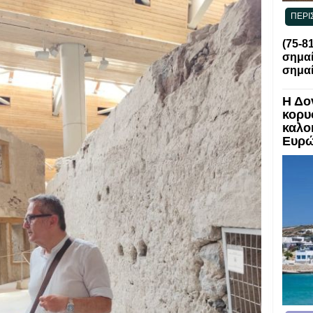
ΠΕΡΙ
(75-8
σημαί
σημαί
Η Δο
κορυ
καλο
Ευρ