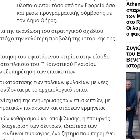
Athen
υλοποιούνται τόσο από την Εφορεία όσο
«παρώ
και μέσω προγραμματικής σύμβασης με
των M
τον Δήμο Θήρας.
στο R
Οι λα
ια την ανανέωση του στρατηγικού σχεδίου
ο φακ
 στόχο την καλύτερη προβολή της ιστορικής της
Συγκ
του 
οποίηση του υφιστάμενου κτιρίου στην είσοδο
Βενε
στο πλαίσιο του Γ’ Κοινοτικού Πλαισίου
ιστο
ην εξυπηρέτηση των επισκεπτών.
ντικατάστασης των παλαιών φυλακίων με νέες
μονίζονται με το αρχαιολογικό τοπίο.
ενίσχυση της ενημέρωσης των επισκεπτών, με
ηματικών πινακίδων και στάσεων ερμηνείας.
ιών καθαρισμού και αποψίλωσης, η Υπουργός
η διαχείριση των δέντρων, ιδιαίτερα των
 κίνδυνοι πυρκαγιάς, ένα ζήτημα που παραμένει