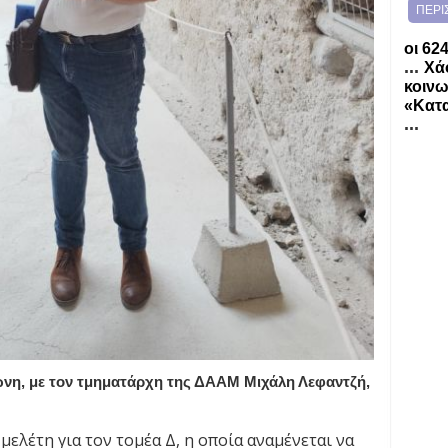
ΠΕΡΙ
οι 62
...
Χάο
κοινω
«Κατα
...
́νη, με τον τμηματάρχη της ΔΑΑΜ Μιχάλη Λεφαντζή,
μελέτη για τον τομέα Δ, η οποία αναμένεται να