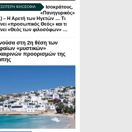
Ισοκράτους,
ΣΣΟΤΕΡΗ ΦΙΛΟΣΟΦΙΑ
«Πανηγυρικός»
...
1) – Η Αρετή των Ηγετών
Τι
νει «προσωπικός Θεός» και τι
...
νει «Θεός των φιλοσόφων»
νούσα στη 2η θέση των
φαίων «μυστικών»
καιρινών προορισμών της
ώπης