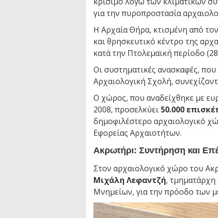
κρίσιμο λόγω των κλιματικών σ
για την πυροπροστασία αρχαιολ
Η Αρχαία Θήρα, κτισμένη από το
και θρησκευτικό κέντρο της αρχα
κατά την Πτολεμαϊκή περίοδο (288
Οι συστηματικές ανασκαφές, που 
Αρχαιολογική Σχολή, συνεχίζοντ
Ο χώρος, που αναδείχθηκε με ε
2008, προσελκύει
50.000 επισκ
δημοφιλέστερο αρχαιολογικό χώ
Εφορείας Αρχαιοτήτων.
Ακρωτήρι: Συντήρηση και Επ
Στον αρχαιολογικό χώρο του Ακ
Μιχάλη Λεφαντζή
, τμηματάρχη
Μνημείων, για την πρόοδο των μ