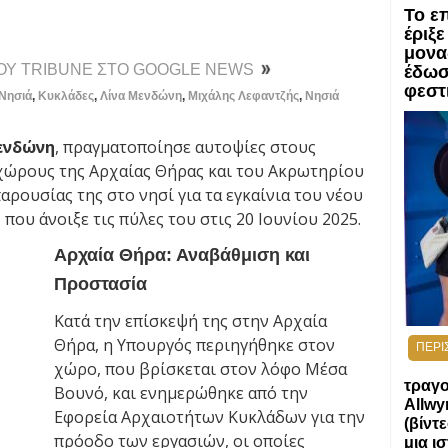
Το ε
ΕΙΔΗ
έριξε
μονα
ΤΟΥ TRIBUNE ΣΤΟ GOOGLE NEWS
έδωσ
φεστ
Νησιά
,
Κυκλάδες
,
Λίνα Μενδώνη
,
Μιχάλης Λεφαντζής
,
Νησιά
ενδώνη
, πραγματοποίησε αυτοψίες στους
χώρους της Αρχαίας Θήρας και του Ακρωτηρίου
αρουσίας της στο νησί για τα εγκαίνια του νέου
ου άνοιξε τις πύλες του στις 20 Ιουνίου 2025.
Αρχαία Θήρα: Αναβάθμιση και
Προστασία
Κατά την επίσκεψή της στην Αρχαία
Θήρα, η Υπουργός περιηγήθηκε στον
ΠΕΡΙ
χώρο, που βρίσκεται στον λόφο Μέσα
τραγο
Βουνό, και ενημερώθηκε από την
Allwy
Εφορεία Αρχαιοτήτων Κυκλάδων για την
(βίντ
πρόοδο των εργασιών, οι οποίες
μια ι