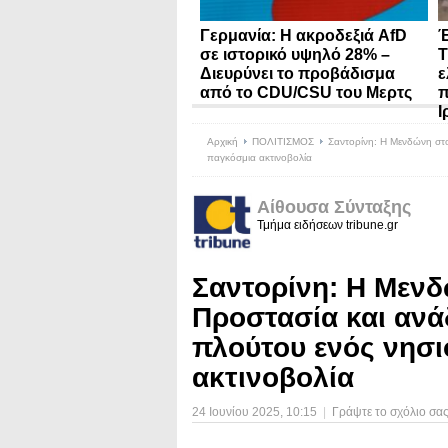
Γερμανία: Η ακροδεξιά AfD
Έ
σε ιστορικό υψηλό 28% –
Τ
Διευρύνει το προβάδισμα
ε
από το CDU/CSU του Μερτς
π
Ι
Αρχική
ΠΟΛΙΤΙΣΜΟΣ
Σαντορίνη: Η Μενδώνη στο 
παγκόσμια ακτινοβολία
Αίθουσα Σύνταξης
Τμήμα ειδήσεων tribune.gr
Σαντορίνη: Η Μενδ
Προστασία και ανάδ
πλούτου ενός νησι
ακτινοβολία
24 Ιουνίου 2025
, 10:15
|
Γράψτε το σχόλιο σα