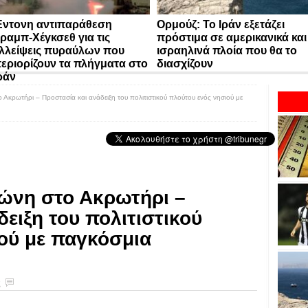
ντονη αντιπαράθεση
Ορμούζ: Το Ιράν εξετάζει
ραμπ-Χέγκσεθ για τις
πρόστιμα σε αμερικανικά και
λλείψεις πυραύλων που
ισραηλινά πλοία που θα το
εριορίζουν τα πλήγματα στο
διασχίζουν
ράν
Ακρωτήρι – Προστασία και ανάδειξη του πολιτιστικού πλούτου ενός νησιού με
ώνη στο Ακρωτήρι –
ειξη του πολιτιστικού
ού με παγκόσμια
ς