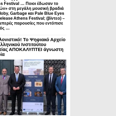
...
s Festival
Ποιοι έδωσαν το
ν» στη μεγάλη μουσική βραδιά
oby, Garbage και Pale Blue Eyes
elease Athens Festival; (βίντεο) –
μπερές παρουσίες που εντόπισε
...
ός
λονιστικό! Το Ψηφιακό Αρχείο
Ελληνικού Ινστιτούτου
τίας ΑΠΟΚΑΛΥΠΤΕΙ άγνωστη
ρία