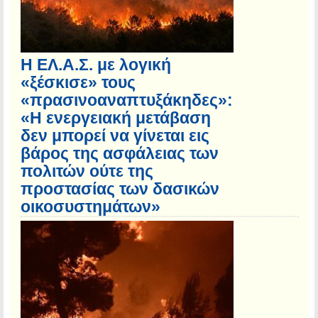
Η ΕΛ.Α.Σ. με λογική
«ξέσκισε» τους
«πρασινοαναπτυξάκηδες»:
«Η ενεργειακή μετάβαση
δεν μπορεί να γίνεται εις
βάρος της ασφάλειας των
πολιτών ούτε της
προστασίας των δασικών
οικοσυστημάτων»