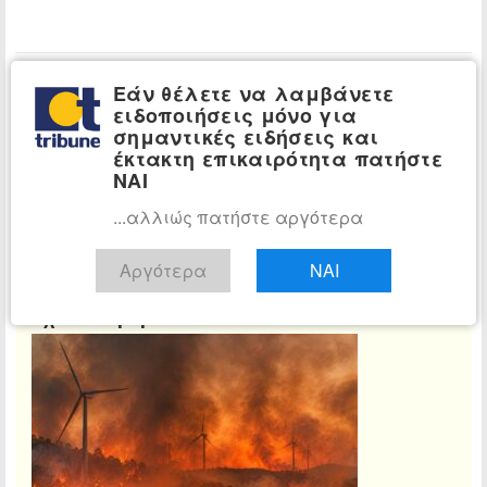
Εάν θέλετε να λαμβάνετε
ειδοποιήσεις μόνο για
σημαντικές ειδήσεις και
έκτακτη επικαιρότητα πατήστε
Αίθουσα Σύνταξης
ΝΑΙ
Τμήμα ειδήσεων tribune.gr
...αλλιώς πατήστε αργότερα
Διαβάστε όλα τα άρθρα
Αργότερα
ΝΑΙ
Σχετικά άρθρα