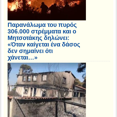
Παρανάλωμα του πυρός
306.000 στρέμματα και ο
Μητσοτάκης δηλώνει:
«Όταν καίγεται ένα δάσος
δεν σημαίνει ότι
χάνεται…»