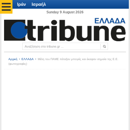
Ιράν
Ισραήλ
Sunday 9 August 2026
Αρχική
ΕΛΛΑΔΑ
Mέλη του ΠΑΜΕ πέταξαν μπογιές και έκαψαν σημαία της Ε.Ε.
(φωτογραφίες)