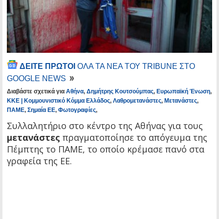
ΔΕΙΤΕ ΠΡΩΤΟΙ
ΟΛΑ ΤΑ ΝΕΑ ΤΟΥ TRIBUNE ΣΤΟ
GOOGLE NEWS
Διαβάστε σχετικά για
Αθήνα
,
Δημήτρης Κουτσούμπας
,
Ευρωπαϊκή Ένωση
,
ΚΚΕ | Κομμουνιστικό Κόμμα Ελλάδος
,
Λαθρομετανάστες
,
Μετανάστες
,
ΠΑΜΕ
,
Σημαία ΕΕ
,
Φωτογραφίες
,
Συλλαλητήριο στο κέντρο της Αθήνας για τους
μετανάστες
πραγματοποίησε το απόγευμα της
Πέμπτης το ΠΑΜΕ, το οποίο κρέμασε πανό στα
γραφεία της ΕΕ.