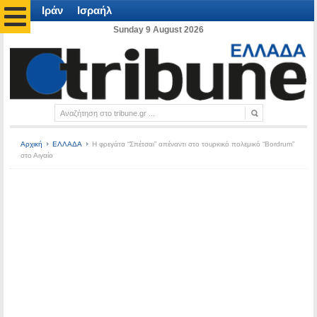
Ιράν
Ισραήλ
Sunday 9 August 2026
Αρχική
ΕΛΛΑΔΑ
Η φρεγάτα “Σπέτσαι” απέναντι στο τουρκικό πολεμικό “Bordrum”
στο Αιγαίο