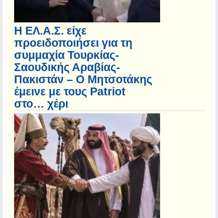
Η ΕΛ.Α.Σ. είχε
προειδοποιήσει για τη
συμμαχία Τουρκίας-
Σαουδικής Αραβίας-
Πακιστάν – Ο Μητσοτάκης
έμεινε με τους Patriot
στο… χέρι