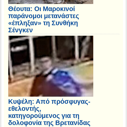
Θέουτα: Οι Μαροκινοί
παράνομοι μετανάστες
«έπληξαν» τη Συνθήκη
Σένγκεν
Κυψέλη: Από πρόσφυγας-
εθελοντής,
κατηγορούμενος για τη
δολοφονία της Βρετανίδας