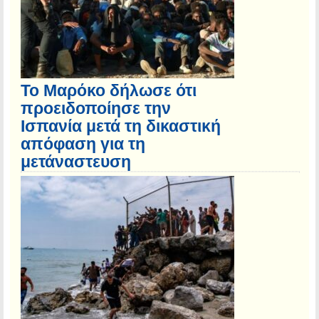
Το Μαρόκο δήλωσε ότι
προειδοποίησε την
Ισπανία μετά τη δικαστική
απόφαση για τη
μετάναστευση