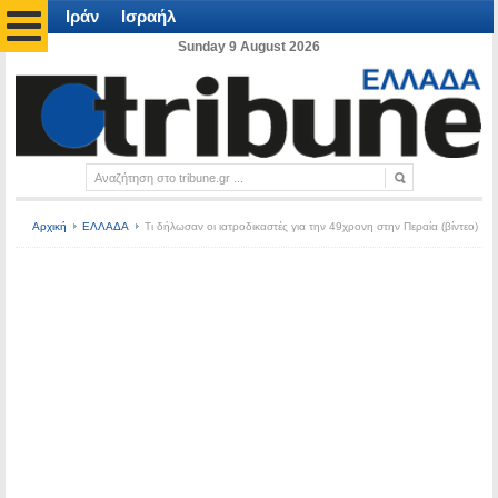
Ιράν
Ισραήλ
Sunday 9 August 2026
Αρχική
ΕΛΛΑΔΑ
Τι δήλωσαν οι ιατροδικαστές για την 49χρονη στην Περαία (βίντεο)