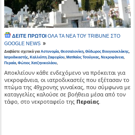
ΔΕΙΤΕ ΠΡΩΤΟΙ
ΟΛΑ ΤΑ ΝΕΑ ΤΟΥ TRIBUNE ΣΤΟ
GOOGLE NEWS
Διαβάστε σχετικά για
Αστυνομία
,
Θεσσαλονίκη
,
Θόδωρος Βουγιουκλάκης
,
Ιατροδικαστής
,
Καλλιόπη Ζαφειρίου
,
Ματθαίος Τσούγκας
,
Νεκροφάνεια
,
Περαία
,
Φώτιος Χατζηνικολάου
,
Αποκλείουν κάθε ενδεχόμενο να πρόκειται για
νεκροφάνεια, οι ιατροδικαστές που εξέτασαν το
πτώμα της 49χρονης γυναίκας, που σύμφωνα με
καταγγελίες καλούσε σε βοήθεια μέσα από τον
τάφο, στο νεκροταφείο της
Περαίας
.