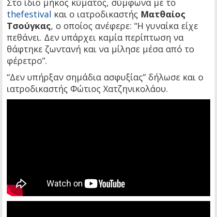
Στο ίδιο μήκος κύματος, σύμφωνα με το
thefestival
και ο ιατροδικαστής
Ματθαίος
Τσούγκας
, o οποίος ανέφερε: “Η γυναίκα είχε
πεθάνει. Δεν υπάρχει καμία περίπτωση να
θάφτηκε ζωντανή και να μίλησε μέσα από το
φέρετρο”.
“Δεν υπήρξαν σημάδια ασφυξίας” δήλωσε και ο
ιατροδικαστής Φώτιος Χατζηνικολάου.