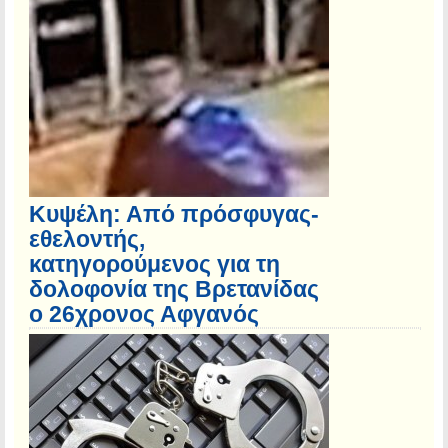
Κυψέλη: Από πρόσφυγας-
εθελοντής,
κατηγορούμενος για τη
δολοφονία της Βρετανίδας
ο 26χρονος Αφγανός