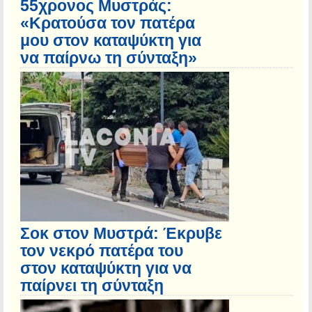
55χρονος Μυστράς:
«Κρατούσα τον πατέρα
μου στον καταψύκτη για
να παίρνω τη σύνταξη»
Σοκ στον Μυστρά: Έκρυβε
τον νεκρό πατέρα του
στον καταψύκτη για να
παίρνει τη σύνταξη