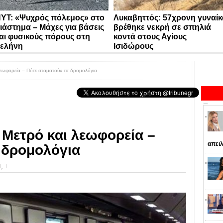
YT: «Ψυχρός πόλεμος» στο
Λυκαβηττός: 57χρονη γυναίκ
ιάστημα – Μάχες για βάσεις
βρέθηκε νεκρή σε σπηλιά
αι φυσικούς πόρους στη
κοντά στους Αγίους
ελήνη
Ισιδώρους
λεωφορεία – Πότε σταματούν τα δρομολόγια
 Mετρό και λεωφορεία –
απειλ
 δρομολόγια