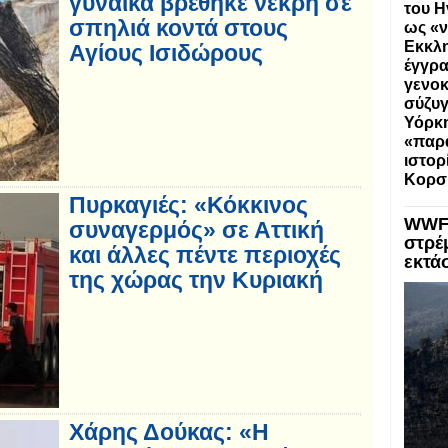
γυναίκα βρέθηκε νεκρή σε
του Η
σπηλιά κοντά στους
ως «ν
Εκκλη
Αγίους Ισιδώρους
έγγρα
γενοκ
σύζυγ
Υόρκη
«παρα
ιστορ
Κορσ
Πυρκαγιές: «Κόκκινος
WWF:
συναγερμός» σε Αττική
στρέ
και άλλες πέντε περιοχές
εκτά
της χώρας την Κυριακή
Χάρης Δούκας: «Η