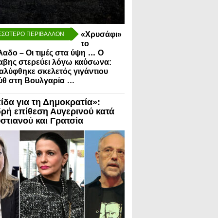
«Χρυσάφι»
ΣΣΟΤΕΡΟ ΠΕΡΙΒΑΛΛΟΝ
το
...
λαδο – Οι τιμές στα ύψη
Ο
αβης στερεύει λόγω καύσωνα:
λύφθηκε σκελετός γιγάντιου
...
ύθ στη Βουλγαρία
ίδα για τη Δημοκρατία»:
ρή επίθεση Αυγερινού κατά
στιανού και Γρατσία