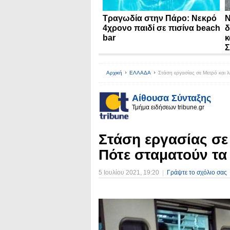
Τραγωδία στην Πάρο: Νεκρό
N
4χρονο παιδί σε πισίνα beach
δ
bar
κ
Σ
Αρχική
ΕΛΛΑΔΑ
Στάση εργασίας σε Mετρό και 
Αίθουσα Σύνταξης
Τμήμα ειδήσεων tribune.gr
Στάση εργασίας σε
Πότε σταματούν τα
5 Ιουλίου 2021
, 19:20
|
Γράψτε το σχόλιο σας