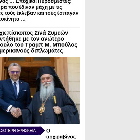
...
νός
Εποχικοί Πυροσβέστες:
ρα που έδιναν μάχη με τις
ς τούς έκλεβαν και τούς έσπαγαν
...
τοκίνητα
χιεπίσκοπος Σινά Συμεών
ντήθηκε με τον ανώτερο
ουλο του Τραμπ Μ. Μπούλος
Αμερικανούς διπλωμάτες
Ο
ΣΣΟΤΕΡΗ ΘΡΗΣΚΕΙΑ
αρχιραβίνος