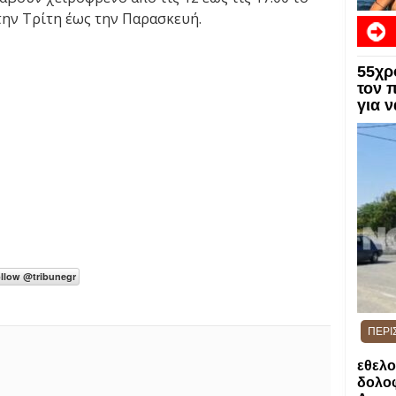
την Τρίτη έως την Παρασκευή.
55χρ
τον 
για 
ΠΕΡΙ
εθελο
δολοφ