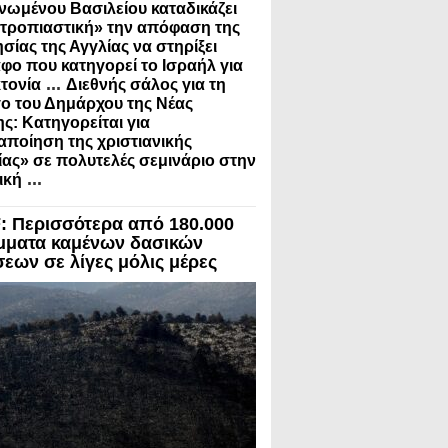
νωμένου Βασιλείου καταδικάζει
τροπιαστική» την απόφαση της
σίας της Αγγλίας να στηρίξει
φο που κατηγορεί το Ισραήλ για
...
τονία
Διεθνής σάλος για τη
ο του Δημάρχου της Νέας
ς: Κατηγορείται για
ποίηση της χριστιανικής
ίας» σε πολυτελές σεμινάριο στην
...
ική
 Περισσότερα από 180.000
μματα καμένων δασικών
σεων σε λίγες μόλις μέρες