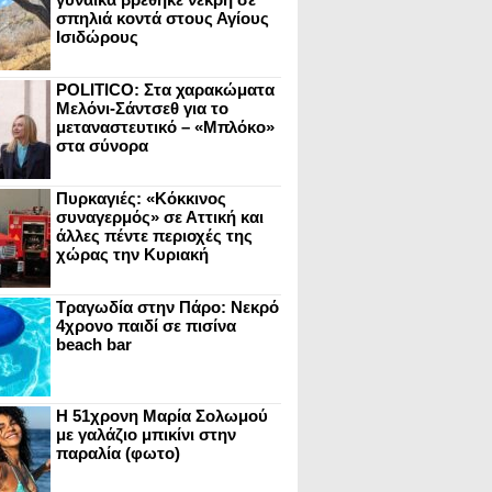
σπηλιά κοντά στους Αγίους
Ισιδώρους
POLITICO: Στα χαρακώματα
Μελόνι-Σάντσεθ για το
μεταναστευτικό – «Μπλόκο»
στα σύνορα
Πυρκαγιές: «Κόκκινος
συναγερμός» σε Αττική και
άλλες πέντε περιοχές της
χώρας την Κυριακή
Τραγωδία στην Πάρο: Νεκρό
4χρονο παιδί σε πισίνα
beach bar
Η 51χρονη Μαρία Σολωμού
με γαλάζιο μπικίνι στην
παραλία (φωτο)