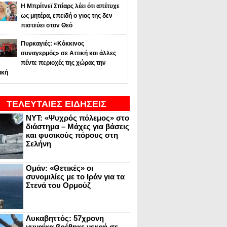
Η Μπρίτνεϊ Σπίαρς λέει ότι απέτυχε
ως μητέρα, επειδή ο γιος της δεν
πιστεύει στον Θεό
Πυρκαγιές: «Κόκκινος
συναγερμός» σε Αττική και άλλες
πέντε περιοχές της χώρας την
ακή
ΤΕΛΕΥΤΑΙΕΣ ΕΙΔΗΣΕΙΣ
NYT: «Ψυχρός πόλεμος» στο
διάστημα – Μάχες για βάσεις
και φυσικούς πόρους στη
Σελήνη
Ομάν: «Θετικές» οι
συνομιλίες με το Ιράν για τα
Στενά του Ορμούζ
Λυκαβηττός: 57χρονη
γυναίκα βρέθηκε νεκρή σε