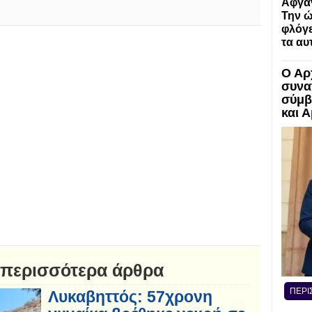
Αφγα
Την ώ
φλόγε
τα αυ
Ο Αρ
συνα
σύμβ
και 
 περισσότερα άρθρα
ΠΕΡΙ
Λυκαβηττός: 57χρονη