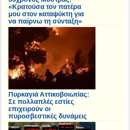
«Κρατούσα τον πατέρα
μου στον καταψύκτη για
να παίρνω τη σύνταξη»
Πυρκαγιά Αττικοβοιωτίας:
Σε πολλαπλές εστίες
επιχειρούν οι
πυροσβεστικές δυνάμεις