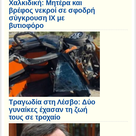
Χαλκιδική: Μητέρα και
βρέφος νεκροί σε σφοδρή
σύγκρουση ΙΧ με
βυτιοφόρο
Τραγωδία στη Λέσβο: Δύο
γυναίκες έχασαν τη ζωή
τους σε τροχαίο