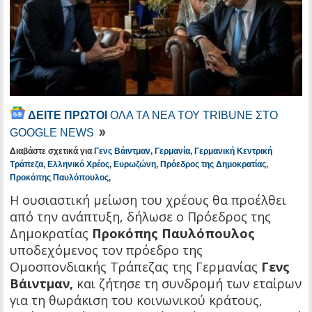
ΔΕΙΤΕ ΠΡΩΤΟΙ
ΟΛΑ ΤΑ ΝΕΑ ΤΟΥ TRIBUNE ΣΤΟ
GOOGLE NEWS
Διαβάστε σχετικά για
Γενς Βάιντμαν
,
Γερμανία
,
Γερμανική Κεντρική
Τράπεζα
,
Ελληνικό Χρέος
,
Ευρωζώνη
,
Πρόεδρος της Δημοκρατίας
,
Προκόπης Παυλόπουλος
,
Η ουσιαστική μείωση του χρέους θα προέλθει
από την ανάπτυξη, δήλωσε ο Πρόεδρος της
Δημοκρατίας
Προκόπης Παυλόπουλος
υποδεχόμενος τον πρόεδρο της
Ομοσπονδιακής Τράπεζας της Γερμανίας
Γενς
Βάιντμαν,
και ζήτησε τη συνδρομή των εταίρων
για τη θωράκιση του κοινωνικού κράτους,