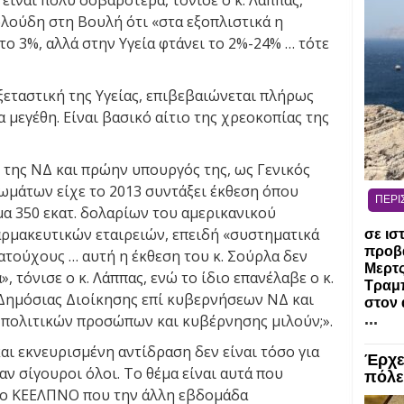
είναι πολύ σοβαρότερα, τόνισε ο κ. Λάππας,
λούδη στη Βουλή ότι «στα εξοπλιστικά η
το 3%, αλλά στην Υγεία φτάνει το 2%-24% … τότε
ξεταστική της Υγείας, επιβεβαιώνεται πλήρως
α μεγέθη. Είναι βασικό αίτιο της χρεοκοπίας της
 της ΝΔ και πρώην υπουργός της, ως Γενικός
ιωμάτων είχε το 2013 συντάξει έκθεση όπου
ΠΕΡΙ
μα 350 εκατ. δολαρίων του αμερικανικού
ρμακευτικών εταιρειών, επειδή «συστηματικά
σε ισ
προβ
ούχους … αυτή η έκθεση του κ. Σούρλα δεν
Μερτ
, τόνισε ο κ. Λάππας, ενώ το ίδιο επανέλαβε ο κ.
Τραμπ
 Δημόσιας Διοίκησης επί κυβερνήσεων ΝΔ και
στον 
...
 πολιτικών προσώπων και κυβέρνησης μιλούν;».
αι εκνευρισμένη αντίδραση δεν είναι τόσο για
Έρχε
αν σίγουροι όλοι. Το θέμα είναι αυτά που
πόλε
α το ΚΕΕΛΠΝΟ που την άλλη εβδομάδα