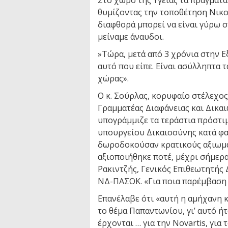
Στο χώρο της Υγείας τα πράγματα 
θυμίζοντας την τοποθέτηση Νικο
διαφθορά μπορεί να είναι γύρω σ
μείναμε άναυδοι.
»Τώρα, μετά από 3 χρόνια στην Ε
αυτό που είπε. Είναι ασύλληπτα τ
χώρας».
Ο κ. Σούρλας, κορυφαίο στέλεχος
Γραμματέας Διαφάνειας και Δικα
υπογράμμιζε τα τεράστια πρόστι
υπουργείου Δικαιοσύνης κατά φα
δωροδοκούσαν κρατικούς αξιωματ
αξιοποιήθηκε ποτέ, μέχρι σήμερα»
Ρακιντζής, Γενικός Επιθεωτητής
ΝΔ-ΠΑΣΟΚ. «Για ποια παρέμβαση
Επανέλαβε ότι «αυτή η αμήχανη κ
το θέμα Παπαντωνίου, γι’ αυτό ήτ
έρχονται … για την Novartis, γι