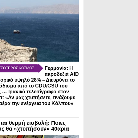
Γερμανία: Η
ΣΣΟΤΕΡΟΣ ΚΟΣΜΟΣ
ακροδεξιά AfD
τορικό υψηλό 28% – Διευρύνει το
άδισμα από το CDU/CSU του
...
ς
Ιρανικό τελεσίγραφο στον
: «Αν μας χτυπήσετε, τινάζουμε
αέρα την ενέργεια του Κόλπου»
ται θερμή εισβολή: Ποιες
ις θα «χτυπήσουν» 40αρια