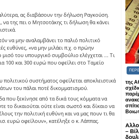
καλύτερα, ας διαβάσουν την δήλωση Ραγκούση.
ι, να της πει ο Μητσοτάκης τι δήλωση θα κάνει
ιστικά.
ατόν να μην αναλαμβάνει το παλιό πολιτικό
ς ευθύνες, «να μην μιλάει π.χ. ο πρώην
 μισό του υπουργικό συμβούλιο ελέγχεται …. Τι
ια 100 και 300 ευρώ που οφείλει στο Ταμείο
ΠΕΡΙ
ου πολιτικού συστήματος οφείλεται αποκλειστικά
της Α
άτων του πάλαι ποτέ δικομματισμού.
σχέδι
παρέ
ίδα που ξεκίνησε από τα δικά τους κόμματα να
ανακο
τε το δικαιούται ούτε είναι σωστό και δίκαιο να
σπίτια
Βοιωτ
έλους την πολιτική ευθύνη και να μας πουν τι θα
ισ. ευρώ οφείλουν», κατέληξε ο κ. Λάππας.
Αλλο
– Βί
δουλί