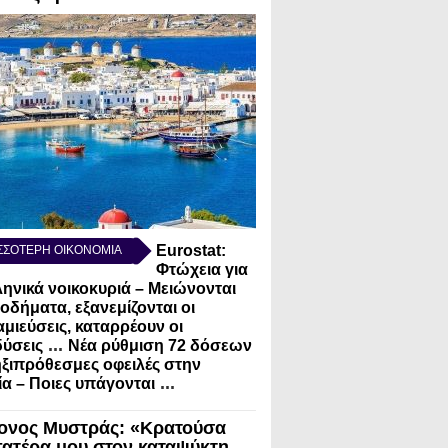
Eurostat:
ΣΣΟΤΕΡΗ ΟΙΚΟΝΟΜΙΑ
Φτώχεια για
ληνικά νοικοκυριά – Μειώνονται
σοδήματα, εξανεμίζονται οι
μιεύσεις, καταρρέουν οι
...
ύσεις
Νέα ρύθμιση 72 δόσεων
ηξιπρόθεσμες οφειλές στην
...
α – Ποιες υπάγονται
ονος Μυστράς: «Κρατούσα
πατέρα μου στον καταψύκτη