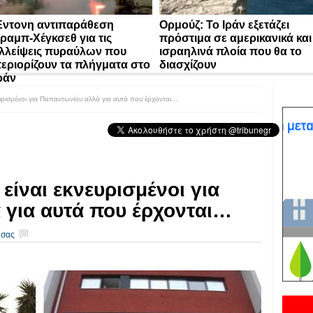
ντονη αντιπαράθεση
Ορμούζ: Το Ιράν εξετάζει
ραμπ-Χέγκσεθ για τις
πρόστιμα σε αμερικανικά και
λλείψεις πυραύλων που
ισραηλινά πλοία που θα το
εριορίζουν τα πλήγματα στο
διασχίζουν
ράν
υρισμένοι για Παπαντωνίου αλλά για αυτά που έρχονται…
είναι εκνευρισμένοι για
 για αυτά που έρχονται…
 σας