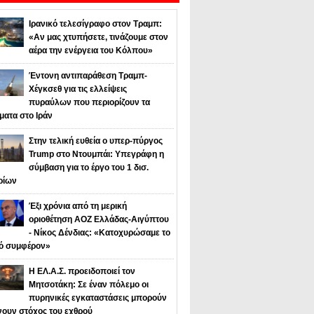
Ιρανικό τελεσίγραφο στον Τραμπ:
«Αν μας χτυπήσετε, τινάζουμε στον
αέρα την ενέργεια του Κόλπου»
Έντονη αντιπαράθεση Τραμπ-
Χέγκσεθ για τις ελλείψεις
πυραύλων που περιορίζουν τα
ματα στο Ιράν
Στην τελική ευθεία ο υπερ-πύργος
Trump στο Ντουμπάι: Υπεγράφη η
σύμβαση για το έργο του 1 δισ.
ρίων
Έξι χρόνια από τη μερική
οριοθέτηση ΑΟΖ Ελλάδας-Αιγύπτου
- Νίκος Δένδιας: «Κατοχυρώσαμε το
κό συμφέρον»
Η ΕΛ.Α.Σ. προειδοποιεί τον
Μητσοτάκη: Σε έναν πόλεμο οι
πυρηνικές εγκαταστάσεις μπορούν
νουν στόχος του εχθρού