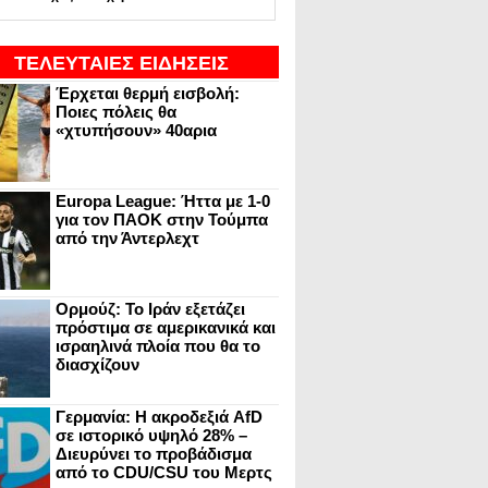
ΤΕΛΕΥΤΑΙΕΣ ΕΙΔΗΣΕΙΣ
Έρχεται θερμή εισβολή:
Ποιες πόλεις θα
«χτυπήσουν» 40αρια
Europa League: Ήττα με 1-0
για τον ΠΑΟΚ στην Τούμπα
από την Άντερλεχτ
Ορμούζ: Το Ιράν εξετάζει
πρόστιμα σε αμερικανικά και
ισραηλινά πλοία που θα το
διασχίζουν
Γερμανία: Η ακροδεξιά AfD
σε ιστορικό υψηλό 28% –
Διευρύνει το προβάδισμα
από το CDU/CSU του Μερτς