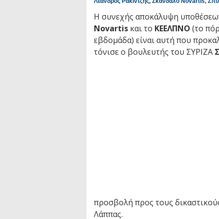
Λέανδρος Ρακιντζής
,
Σκάνδαλο Novartis
,
Σπύ
Η συνεχής αποκάλυψη υποθέσεων 
Novartis
και το
ΚΕΕΛΠΝΟ
(το πόρ
εβδομάδα) είναι αυτή που προκαλ
τόνισε ο βουλευτής του ΣΥΡΙΖΑ
προσβολή προς τους δικαστικούς 
Λάππας.