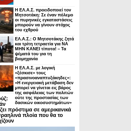
Η ΕΛ.Α.Σ. προειδοποιεί τον
Μητσοτάκη: Σε έναν πόλεμο
οι πυρηνικές εγκαταστάσεις
μπορούν να γίνουν στόχος
του εχθρού
ΕΛ.Α.Σ.: Ο Μητσοτάκης ζητά
και τρίτη τετραετία για ΝΑ
ΜΗΝ ΚΑΝΕΙ τίποτα! – Τα
ψέματά του για τη
βιομηχανία
Η ΕΛ.Α.Σ. με λογική
«ξέσκισε» τους
«πρασινοαναπτυξάκηδες»:
«Η ενεργειακή μετάβαση δεν
μπορεί να γίνεται εις βάρος
της ασφάλειας των πολιτών
ούτε της προστασίας των
ύζ:
δασικών οικοσυστημάτων»
ράν
άζει πρόστιμα σε αμερικανικά
ισραηλινά πλοία που θα το
χίζουν