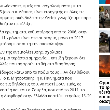
υ «έσκασε», εμείς που ασχολούμαστε με τα
(σ.σ. ο κ. Λάππας είναι εισηγητής σε όλες τις
κόμματα, σκάνδαλα στην Υγεία), γνωρίζουμε πάρα
α ήταν η εξέλιξη.
λλά ερωτήματα, καθυστέρηση από το 2006, στην
 11 χρόνια είναι στα συρτάρια, μόνο το 2017
 φτάσαμε σε αυτή την αποκάλυψη».
ων της αντιπολίτευσης, σχολίασε
ω μία τεράστια αμηχανία … επειδή ξέρουν ότι
ολλές που αφορούν τα θέματα διαφθοράς.
έδαφος κάτω από τα πόδια τους … Αν δεν θέλουν
, ο κ. Μητσοτάκης, η κ. Γεννηματά που
Ορμο
ς τις δηλώσεις του, να πιστέψουν εμάς, ας
Το Ι
κιντζή και του κ. Σούρλα, που από το 2011, το
εξετ
τι η διαφθορά στην Ελλάδα κοστίζει ετησίως 15-20
και 
διασ