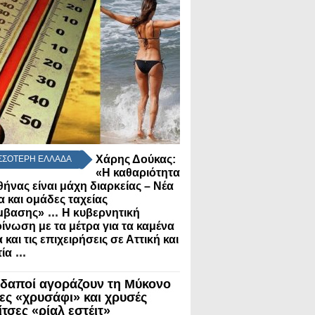
Χάρης Δούκας:
ΣΣΟΤΕΡΗ ΕΛΛΑΔΑ
«Η καθαριότητα
θήνας είναι μάχη διαρκείας – Νέα
α και ομάδες ταχείας
...
μβασης»
Η κυβερνητική
ίνωση με τα μέτρα για τα καμένα
 και τις επιχειρήσεις σε Αττική και
...
ία
δαποί αγοράζουν τη Μύκονο
λες «χρυσάφι» και χρυσές
τσες «ρίαλ εστέιτ»