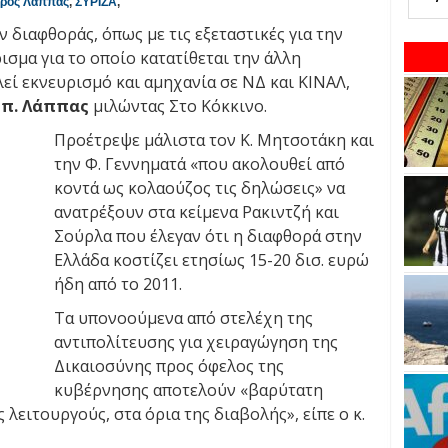
ρος Λάππας
,
ΣΥΡΙΖΑ
,
διαφθοράς, όπως με τις εξεταστικές για την
ισμα για το οποίο κατατίθεται την άλλη
εί εκνευρισμό και αμηχανία σε ΝΔ και ΚΙΝΑΛ,
Σπ. Λάππας
μιλώντας Στο Κόκκινο.
Προέτρεψε μάλιστα τον Κ. Μητσοτάκη και
την Φ. Γεννηματά «που ακολουθεί από
κοντά ως κολαούζος τις δηλώσεις» να
ανατρέξουν στα κείμενα Ρακιντζή και
Σούρλα που έλεγαν ότι η διαφθορά στην
Ελλάδα κοστίζει ετησίως 15-20 δισ. ευρώ
ήδη από το 2011.
Τα υπονοούμενα από στελέχη της
αντιπολίτευσης για χειραγώγηση της
Δικαιοσύνης προς όφελος της
κυβέρνησης αποτελούν «βαρύτατη
λειτουργούς, στα όρια της διαβολής», είπε ο κ.