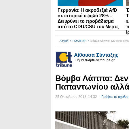
Γερμανία: Η ακροδεξιά AfD
Έ
σε ιστορικό υψηλό 28% –
Τ
Διευρύνει το προβάδισμα
ε
από το CDU/CSU του Μερτς
π
Ι
Αρχική
ΠΟΛΙΤΙΚΗ
Βόμβα Λάππα: Δεν είναι εκνε
Αίθουσα Σύνταξης
Τμήμα ειδήσεων tribune.gr
Βόμβα Λάππα: Δεν 
Παπαντωνίου αλλά
25 Οκτωβρίου 2018
, 14:32
|
Γράψτε το σχόλιο