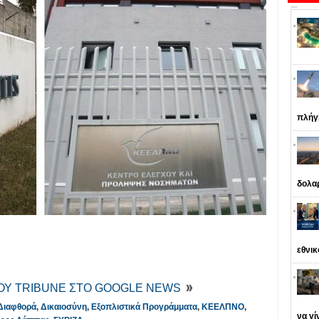
πλήγ
δολα
εθνι
ΤΟΥ TRIBUNE ΣΤΟ GOOGLE NEWS
Διαφθορά
,
Δικαιοσύνη
,
Εξοπλιστικά Προγράμματα
,
ΚΕΕΛΠΝΟ
,
να γί