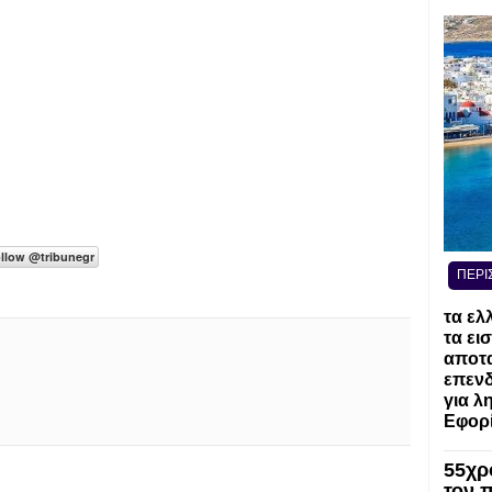
ΠΕΡΙ
τα ελ
τα ει
αποτα
επενδ
για λ
Εφορί
55χρ
τον 