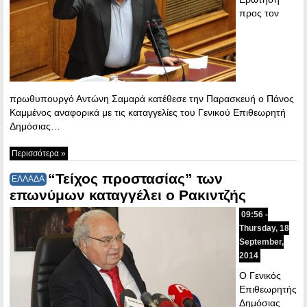
προς τον
πρωθυπουργό Αντώνη Σαμαρά κατέθεσε την Παρασκευή ο Πάνος
Καμμένος αναφορικά με τις καταγγελίες του Γενικού Επιθεωρητή
Δημόσιας…
Περισσότερα »
“Τείχος προστασίας” των
ΕΛΛΑΔΑ
επωνύμων καταγγέλει ο Ρακιντζής
09:56 -
Thursday, 18
September,
2014
Ο Γενικός
Επιθεωρητής
Δημόσιας