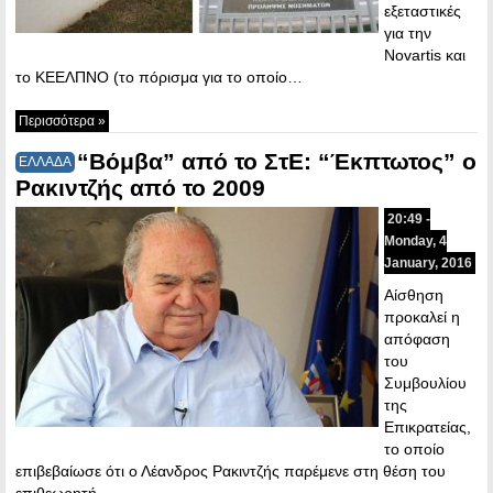
εξεταστικές
για την
Novartis και
το ΚΕΕΛΠΝΟ (το πόρισμα για το οποίο…
Περισσότερα »
“Βόμβα” από το ΣτΕ: “Έκπτωτος” ο
ΕΛΛΑΔΑ
Ρακιντζής από το 2009
20:49 -
Monday, 4
January, 2016
Αίσθηση
προκαλεί η
απόφαση
του
Συμβουλίου
της
Επικρατείας,
το οποίο
επιβεβαίωσε ότι ο Λέανδρος Ρακιντζής παρέμενε στη θέση του
επιθεωρητή…