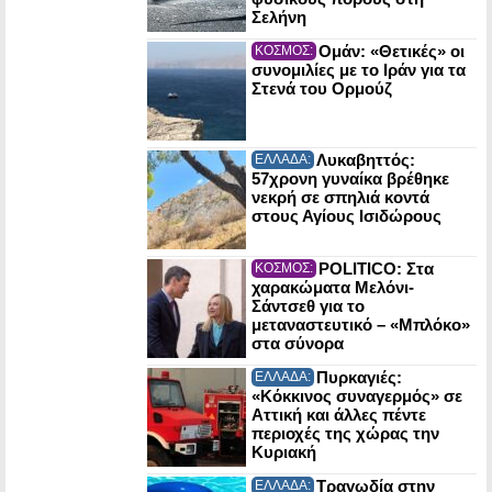
Σελήνη
Ομάν: «Θετικές» οι
ΚΟΣΜΟΣ:
συνομιλίες με το Ιράν για τα
Στενά του Ορμούζ
Λυκαβηττός:
ΕΛΛΑΔΑ:
57χρονη γυναίκα βρέθηκε
νεκρή σε σπηλιά κοντά
στους Αγίους Ισιδώρους
POLITICO: Στα
ΚΟΣΜΟΣ:
χαρακώματα Μελόνι-
Σάντσεθ για το
μεταναστευτικό – «Μπλόκο»
στα σύνορα
Πυρκαγιές:
ΕΛΛΑΔΑ:
«Κόκκινος συναγερμός» σε
Αττική και άλλες πέντε
περιοχές της χώρας την
Κυριακή
Τραγωδία στην
ΕΛΛΑΔΑ: