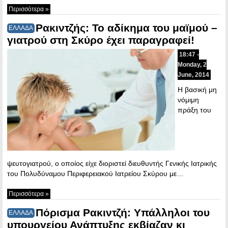
Περισσότερα »
Ρακιντζής: Το αδίκημα του μαϊμού –
ΕΛΛΑΔΑ
γιατρού στη Σκύρο έχει παραγραφεί!
18:47 -
Monday, 2
June, 2014
Η βασική μη
νόμιμη
πράξη του
ψευτογιατρού, ο οποίος είχε διοριστεί διευθυντής Γενικής Ιατρικής
του Πολυδύναμου Περιφερειακού Ιατρείου Σκύρου με…
Περισσότερα »
Πόρισμα Ρακιντζή: Υπάλληλοι του
ΕΛΛΑΔΑ
υπουργείου Ανάπτυξης εκβίαζαν κι