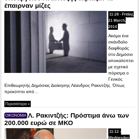
έπαιρναν μίζες
11:28 - Friday,
21 March,
2014
Ακόμα ένα
σκάνδαλο
διαφθοράς
στο Δημόσιο
αποκαλύπτει
με σχετικό
πόρισμα ο
Γενικός
Επιθεωρητής Δημόσιας Διοίκησης Λέανδρος Ρακιντζής. Όπως
προκύπτει από…
Περισσότερα »
Λ. Ρακιντζής: Πρόστιμα άνω των
ΟΙΚΟΝΟΜΙΑ
200.000 ευρώ σε ΜΚΟ
11:12 -
Wednesday,