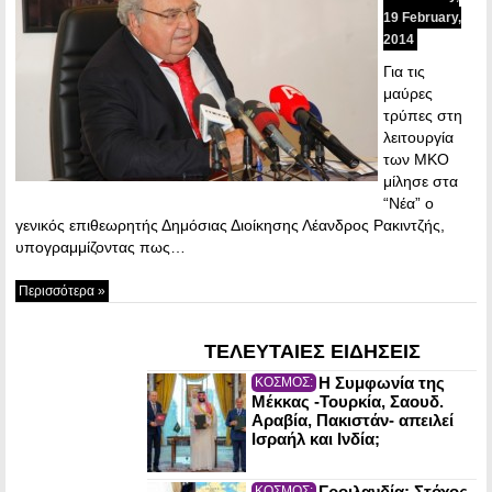
19 February,
2014
Για τις
μαύρες
τρύπες στη
λειτουργία
των ΜΚΟ
μίλησε στα
“Νέα” ο
γενικός επιθεωρητής Δημόσιας Διοίκησης Λέανδρος Ρακιντζής,
υπογραμμίζοντας πως…
Περισσότερα »
ΤΕΛΕΥΤΑΙΕΣ ΕΙΔΗΣΕΙΣ
Η Συμφωνία της
ΚΟΣΜΟΣ:
Μέκκας -Τουρκία, Σαουδ.
Αραβία, Πακιστάν- απειλεί
Ισραήλ και Ινδία;
Γροιλανδία: Στόχος
ΚΟΣΜΟΣ: