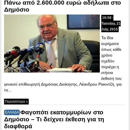
Πάνω από 2.600.000 ευρώ αδήλωτα στο
Δημόσιο
16:58 -
Tuesday, 21
July, 2015
Τα ίδια
ευρήματα
όπως κάθε
χρόνο
σχεδόν
περιέχει η
ετήσια
έκθεση του
γενικού επιθεωρητή Δημόσιας Διοίκησης, Λέανδρου Ρακιντζή, για
το…
Περισσότερα »
Φαγοπότι εκατομμυρίων στο
ΕΛΛΑΔΑ
Δημόσιο – Τι δείχνει έκθεση για τη
διαφθορά