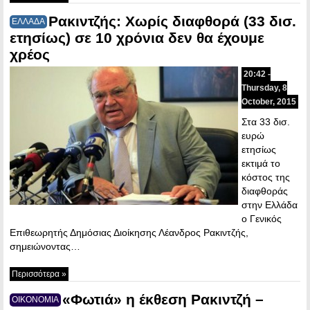
Ρακιντζής: Χωρίς διαφθορά (33 δισ.
ΕΛΛΑΔΑ
ετησίως) σε 10 χρόνια δεν θα έχουμε
χρέος
20:42 -
Thursday, 8
October, 2015
Στα 33 δισ.
ευρώ
ετησίως
εκτιμά το
κόστος της
διαφθοράς
στην Ελλάδα
ο Γενικός
Επιθεωρητής Δημόσιας Διοίκησης Λέανδρος Ρακιντζής,
σημειώνοντας…
Περισσότερα »
«Φωτιά» η έκθεση Ρακιντζή –
ΟΙΚΟΝΟΜΙΑ