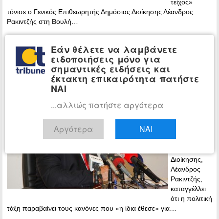
τείχος»
τόνισε ο Γενικός Επιθεωρητής Δημόσιας Διοίκησης Λέανδρος
Ρακιντζής στη Βουλή…
Περισσότερα »
Εάν θέλετε να λαμβάνετε
ειδοποιήσεις μόνο για
Καταγελία Ρακιντζή: Η πολιτική τάξη
ΕΛΛΑΔΑ
σημαντικές ειδήσεις και
παραβαίνει τους κανόνες που η ίδια
έκτακτη επικαιρότητα πατήστε
έθεσε
ΝΑΙ
11:19 -
...αλλιώς πατήστε αργότερα
Tuesday, 26
August, 2014
Αργότερα
ΝΑΙ
Ο γενικός
επιθεωρητής
Δημόσιας
Διοίκησης,
Λέανδρος
Ρακιντζής,
καταγγέλλει
ότι η πολιτική
τάξη παραβαίνει τους κανόνες που «η ίδια έθεσε» για…