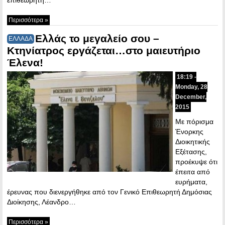
Περισσότερα »
Ελλάς το μεγαλείο σου –
ΕΛΛΑΔΑ
Κτηνίατρος εργάζεται…στο μαιευτήριο
Έλενα!
18:19 -
Monday, 28
December,
2015
Με πόρισμα
Ένορκης
Διοικητικής
Εξέτασης,
προέκυψε ότι
έπειτα από
ευρήματα,
έρευνας που διενεργήθηκε από τον Γενικό Επιθεωρητή Δημόσιας
Διοίκησης, Λέανδρο…
Περισσότερα »