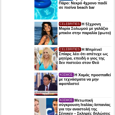
Πάρο: Νεκρό 4χρονο παιδί
σε πισίνα beach bar
Η 51χρονη
CELEBRITIES:
Μαρία Σολωμού με γαλάζιο
μπικίνι στην παραλία (φωτο)
Η Μπρίτνεϊ
CELEBRITIES:
Σπίαρς λέει ότι απέτυχε ως
μητέρα, επειδή ο γιος της
δεν πιστεύει στον Θεό
Η Χαμάς προσπαθεί
ΚΟΣΜΟΣ:
με τεχνάσματα να μην
αφοπλιστεί
Μετωπική
ΚΟΣΜΟΣ:
σύγκρουση Ιταλίας-Ισπανίας
για την αναστολή της
Σένγκεν – Σκληρές δηλώσεις