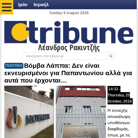
Ιράν
Ισραήλ
Sunday 9 August 2026
Λέανδρος Ρακιντζής
Βόμβα Λάππα: Δεν είναι
ΠΟΛΙΤΙΚΗ
εκνευρισμένοι για Παπαντωνίου αλλά για
αυτά που έρχονται…
14:32 -
Thursday, 25
October, 2018
Η συνεχής
αποκάλυψη
υποθέσεων
διαφθοράς,
όπως με τις