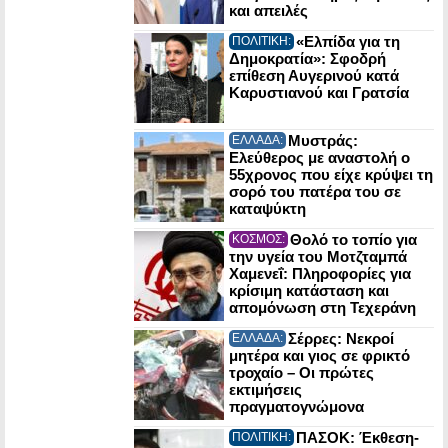
και απειλές
«Ελπίδα για τη
ΠΟΛΙΤΙΚΗ:
Δημοκρατία»: Σφοδρή
επίθεση Αυγερινού κατά
Καρυστιανού και Γρατσία
Μυστράς:
ΕΛΛΑΔΑ:
Ελεύθερος με αναστολή ο
55χρονος που είχε κρύψει τη
σορό του πατέρα του σε
καταψύκτη
Θολό το τοπίο για
ΚΟΣΜΟΣ:
την υγεία του Μοτζταμπά
Χαμενεΐ: Πληροφορίες για
κρίσιμη κατάσταση και
απομόνωση στη Τεχεράνη
Σέρρες: Νεκροί
ΕΛΛΑΔΑ:
μητέρα και γιος σε φρικτό
τροχαίο – Οι πρώτες
εκτιμήσεις
πραγματογνώμονα
ΠΑΣΟΚ: Έκθεση-
ΠΟΛΙΤΙΚΗ: