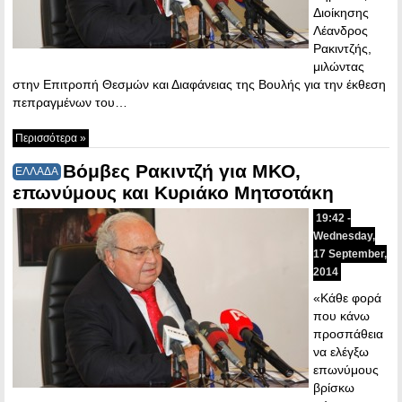
Διοίκησης
Λέανδρος
Ρακιντζής,
μιλώντας
στην Επιτροπή Θεσμών και Διαφάνειας της Βουλής για την έκθεση
πεπραγμένων του…
Περισσότερα »
Βόμβες Ρακιντζή για ΜΚΟ,
ΕΛΛΑΔΑ
επωνύμους και Κυριάκο Μητσοτάκη
19:42 -
Wednesday,
17 September,
2014
«Κάθε φορά
που κάνω
προσπάθεια
να ελέγξω
επωνύμους
βρίσκω