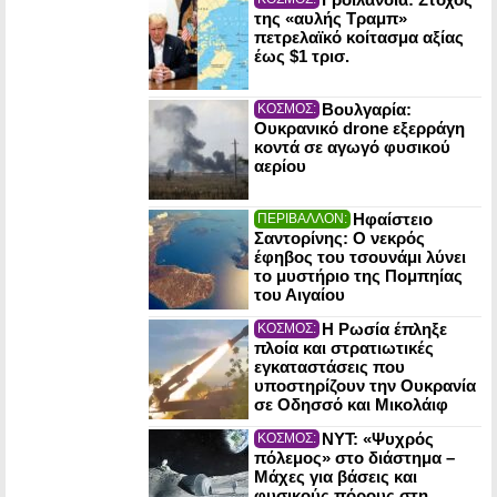
της «αυλής Τραμπ»
πετρελαϊκό κοίτασμα αξίας
έως $1 τρισ.
Βουλγαρία:
ΚΟΣΜΟΣ:
Ουκρανικό drone εξερράγη
κοντά σε αγωγό φυσικού
αερίου
Ηφαίστειο
ΠΕΡΙΒΑΛΛΟΝ:
Σαντορίνης: Ο νεκρός
έφηβος του τσουνάμι λύνει
το μυστήριο της Πομπηίας
του Αιγαίου
Η Ρωσία έπληξε
ΚΟΣΜΟΣ:
πλοία και στρατιωτικές
εγκαταστάσεις που
υποστηρίζουν την Ουκρανία
σε Οδησσό και Μικολάιφ
NYT: «Ψυχρός
ΚΟΣΜΟΣ:
πόλεμος» στο διάστημα –
Μάχες για βάσεις και
φυσικούς πόρους στη