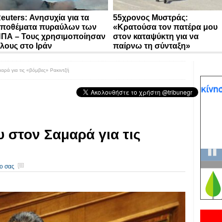
euters: Ανησυχία για τα
55χρονος Μυστράς:
ποθέματα πυραύλων των
«Κρατούσα τον πατέρα μου
ΠΑ – Τους χρησιμοποίησαν
στον καταψύκτη για να
λους στο Ιράν
παίρνω τη σύνταξη»
ρά για τις «βόμβες» Ρακιντζή
στον Σαμαρά για τις
ο σας