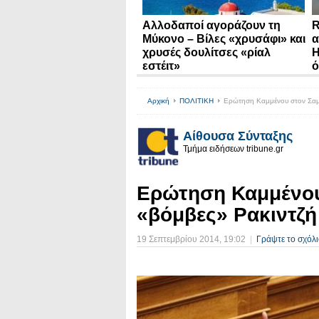
Αλλοδαποί αγοράζουν τη
R
Μύκονο – Βίλες «χρυσάφι» και
α
χρυσές δουλίτσες «ρίαλ
Η
εστέιτ»
ό
Αρχική
ΠΟΛΙΤΙΚΗ
Ερώτηση Καμμένου στον Σαμα
Αίθουσα Σύνταξης
Τμήμα ειδήσεων tribune.gr
Ερώτηση Καμμένου 
«βόμβες» Ρακιντζή
19 Σεπτεμβρίου 2014
, 19:02
|
Γράψτε το σχόλι