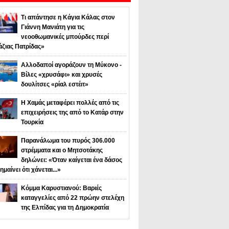
Τι απάντησε η Κάγια Κάλας στον
Γιάννη Μανιάτη για τις
νεοοθωμανικές μπούρδες περί
άζιας Πατρίδας»
Αλλοδαποί αγοράζουν τη Μύκονο -
Βίλες «χρυσάφι» και χρυσές
δουλίτσες «ρίαλ εστέιτ»
Η Χαμάς μεταφέρει πολλές από τις
επιχειρήσεις της από το Κατάρ στην
Τουρκία
Παρανάλωμα του πυρός 306.000
στρέμματα και ο Μητσοτάκης
δηλώνει: «Όταν καίγεται ένα δάσος
ημαίνει ότι χάνεται...»
Κόμμα Καρυστιανού: Βαριές
καταγγελίες από 22 πρώην στελέχη
της Ελπίδας για τη Δημοκρατία