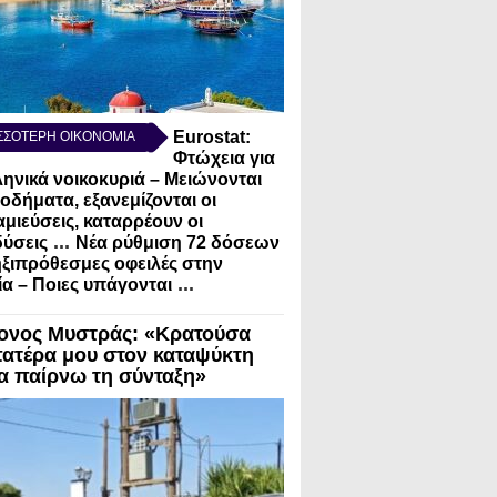
Eurostat:
ΣΣΟΤΕΡΗ ΟΙΚΟΝΟΜΙΑ
Φτώχεια για
ληνικά νοικοκυριά – Μειώνονται
σοδήματα, εξανεμίζονται οι
μιεύσεις, καταρρέουν οι
...
ύσεις
Νέα ρύθμιση 72 δόσεων
ηξιπρόθεσμες οφειλές στην
...
α – Ποιες υπάγονται
ονος Μυστράς: «Κρατούσα
πατέρα μου στον καταψύκτη
να παίρνω τη σύνταξη»