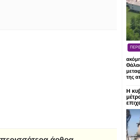
ΠΕΡΙ
ακόμη
Θάλασ
μεταφ
της α
Η κυ
μέτρα
επιχε
 περισσότερα άρθρα