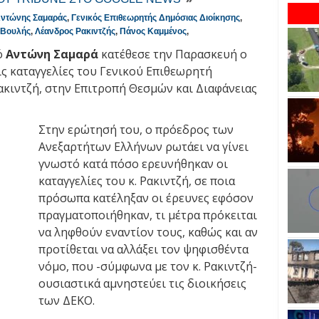
ντώνης Σαμαράς
,
Γενικός Επιθεωρητής Δημόσιας Διοίκησης
,
 Βουλής
,
Λέανδρος Ρακιντζής
,
Πάνος Καμμένος
,
ό
Αντώνη Σαμαρά
κατέθεσε την Παρασκευή ο
ις καταγγελίες του Γενικού Επιθεωρητή
κιντζή, στην Επιτροπή Θεσμών και Διαφάνειας
Στην ερώτησή του, ο πρόεδρος των
Ανεξαρτήτων Ελλήνων ρωτάει να γίνει
γνωστό κατά πόσο ερευνήθηκαν οι
καταγγελίες του κ. Ρακιντζή, σε ποια
πρόσωπα κατέληξαν οι έρευνες εφόσον
πραγματοποιήθηκαν, τι μέτρα πρόκειται
να ληφθούν εναντίον τους, καθώς και αν
προτίθεται να αλλάξει τον ψηφισθέντα
νόμο, που -σύμφωνα με τον κ. Ρακιντζή-
ουσιαστικά αμνηστεύει τις διοικήσεις
των ΔΕΚΟ.