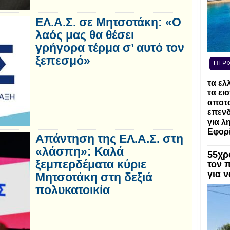
ΕΛ.Α.Σ. σε Μητσοτάκη: «Ο
λαός μας θα θέσει
γρήγορα τέρμα σ’ αυτό τον
ξεπεσμό»
ΠΕΡΙ
τα ελ
τα ει
αποτα
επενδ
για λ
Εφορί
Απάντηση της ΕΛ.Α.Σ. στη
«λάσπη»: Καλά
55χρ
ξεμπερδέματα κύριε
τον 
για 
Μητσοτάκη στη δεξιά
πολυκατοικία