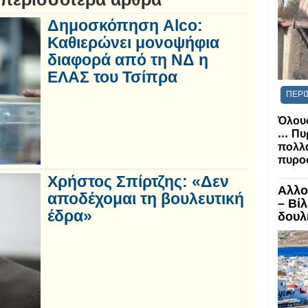
Δημοσκόπηση Alco:
Καθιερώνει μονοψήφια
διαφορά από τη ΝΔ η
ΕΛΑΣ του Τσίπρα
ΠΕΡΙ
Όλους
...
Πυ
πολλα
πυροσ
Χρήστος Σπίρτζης: «Δεν
Αλλο
αποδέχομαι τη βουλευτική
– Βί
έδρα»
δουλί