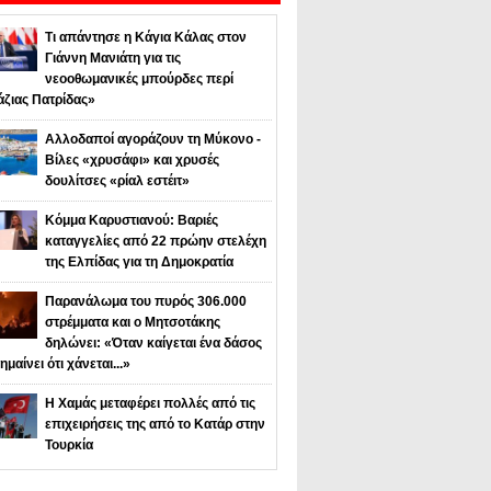
Τι απάντησε η Κάγια Κάλας στον
Γιάννη Μανιάτη για τις
νεοοθωμανικές μπούρδες περί
άζιας Πατρίδας»
Αλλοδαποί αγοράζουν τη Μύκονο -
Βίλες «χρυσάφι» και χρυσές
δουλίτσες «ρίαλ εστέιτ»
Κόμμα Καρυστιανού: Βαριές
καταγγελίες από 22 πρώην στελέχη
της Ελπίδας για τη Δημοκρατία
Παρανάλωμα του πυρός 306.000
στρέμματα και ο Μητσοτάκης
δηλώνει: «Όταν καίγεται ένα δάσος
ημαίνει ότι χάνεται...»
Η Χαμάς μεταφέρει πολλές από τις
επιχειρήσεις της από το Κατάρ στην
Τουρκία