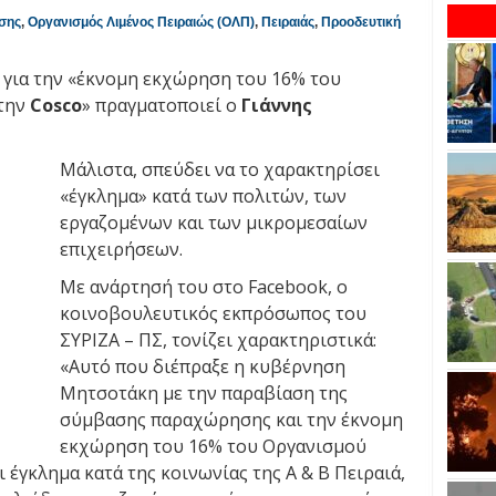
σης
,
Οργανισμός Λιμένος Πειραιώς (ΟΛΠ)
,
Πειραιάς
,
Προοδευτική
 για την «έκνομη εκχώρηση του 16% του
την
Cosco
» πραγματοποιεί ο
Γιάννης
Μάλιστα, σπεύδει να το χαρακτηρίσει
«έγκλημα» κατά των πολιτών, των
εργαζομένων και των μικρομεσαίων
επιχειρήσεων.
Με ανάρτησή του στο Facebook, ο
κοινοβουλευτικός εκπρόσωπος του
ΣΥΡΙΖΑ – ΠΣ, τονίζει χαρακτηριστικά:
«Αυτό που διέπραξε η κυβέρνηση
Μητσοτάκη με την παραβίαση της
σύμβασης παραχώρησης και την έκνομη
εκχώρηση του 16% του Οργανισμού
ι έγκλημα κατά της κοινωνίας της Α & Β Πειραιά,