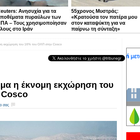
euters: Ανησυχία για τα
55χρονος Μυστράς:
ποθέματα πυραύλων των
«Κρατούσα τον πατέρα μου
ΠΑ – Τους χρησιμοποίησαν
στον καταψύκτη για να
λους στο Ιράν
παίρνω τη σύνταξη»
μη εκχώρηση του 16% του ΟΛΠ στην Cosco
μα η έκνομη εκχώρηση του
 Cosco
ο σας