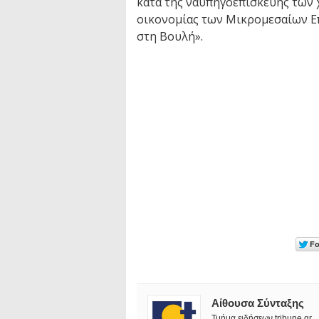
κατά της ναυπηγοεπισκευής των 
οικονομίας των Μικρομεσαίων Επ
στη Βουλή».
Αίθουσα Σύνταξης
Τμήμα ειδήσεων tribune.gr