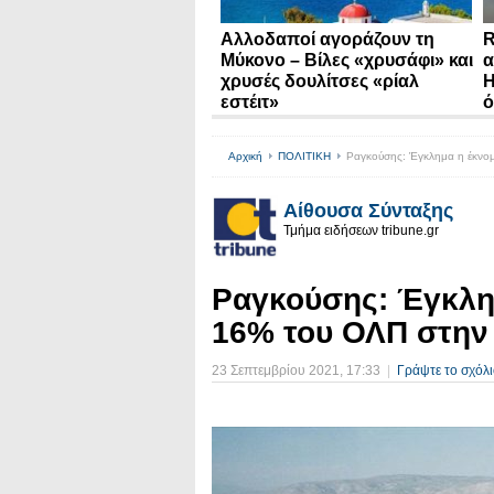
Αλλοδαποί αγοράζουν τη
R
Μύκονο – Βίλες «χρυσάφι» και
α
χρυσές δουλίτσες «ρίαλ
Η
εστέιτ»
ό
Αρχική
ΠΟΛΙΤΙΚΗ
Ραγκούσης: Έγκλημα η έκνο
Αίθουσα Σύνταξης
Τμήμα ειδήσεων tribune.gr
Ραγκούσης: Έγκλη
16% του ΟΛΠ στην
23 Σεπτεμβρίου 2021
, 17:33
|
Γράψτε το σχόλι