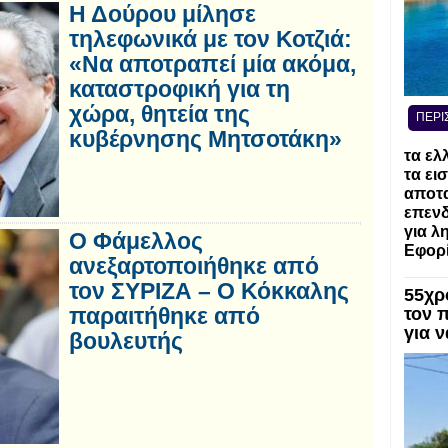
Η Δούρου μίλησε
τηλεφωνικά με τον Κοτζιά:
«Να αποτραπεί μία ακόμα,
καταστροφική για τη
χώρα, θητεία της
ΠΕΡΙ
κυβέρνησης Μητσοτάκη»
τα ελ
τα ει
αποτα
επενδ
για λ
Ο Φάμελλος
Εφορί
ανεξαρτοποιήθηκε από
τον ΣΥΡΙΖΑ – Ο Κόκκαλης
55χρ
παραιτήθηκε από
τον 
για 
βουλευτής