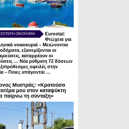
Eurostat:
ΣΣΟΤΕΡΗ ΟΙΚΟΝΟΜΙΑ
Φτώχεια για
ληνικά νοικοκυριά – Μειώνονται
σοδήματα, εξανεμίζονται οι
μιεύσεις, καταρρέουν οι
...
ύσεις
Νέα ρύθμιση 72 δόσεων
ηξιπρόθεσμες οφειλές στην
...
α – Ποιες υπάγονται
ονος Μυστράς: «Κρατούσα
πατέρα μου στον καταψύκτη
να παίρνω τη σύνταξη»