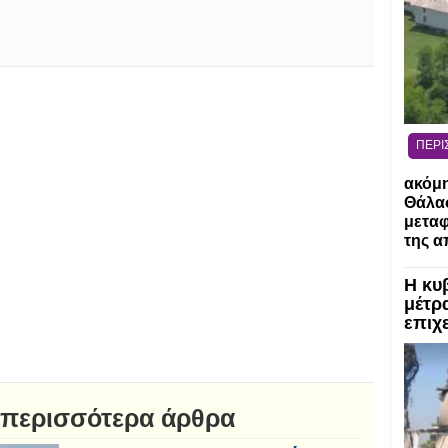
ΠΕΡΙ
ακόμη
Θάλασ
μεταφ
της α
Η κυ
μέτρα
επιχε
 περισσότερα άρθρα