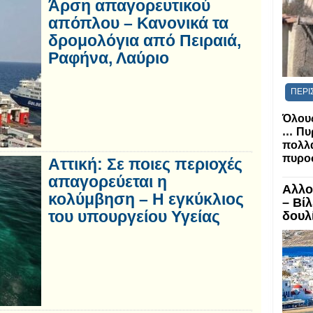
Άρση απαγορευτικού
απόπλου – Κανονικά τα
δρομολόγια από Πειραιά,
Ραφήνα, Λαύριο
ΠΕΡΙ
Όλους
...
Πυ
πολλα
πυροσ
Αττική: Σε ποιες περιοχές
απαγορεύεται η
Αλλο
κολύμβηση – Η εγκύκλιος
– Βί
του υπουργείου Υγείας
δουλί