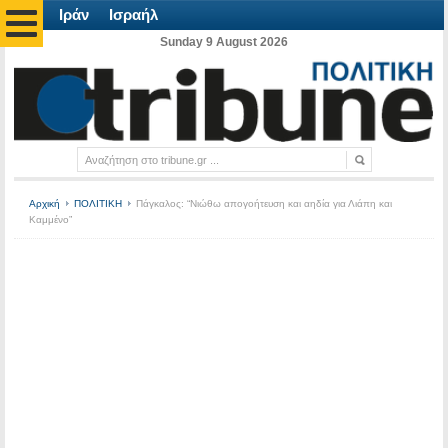
Ιράν
Ισραήλ
Sunday 9 August 2026
Αρχική
ΠΟΛΙΤΙΚΗ
Πάγκαλος: “Νιώθω απογοήτευση και αηδία για Λιάπη και
Καμμένο”