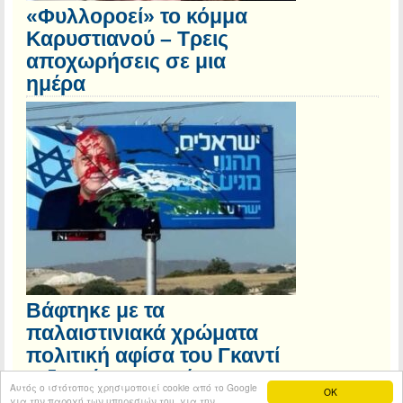
«Φυλλοροεί» το κόμμα
Καρυστιανού – Τρεις
αποχωρήσεις σε μια
ημέρα
Βάφτηκε με τα
παλαιστινιακά χρώματα
πολιτική αφίσα του Γκαντί
Αϊζενκότ στην Κύπρο
Αυτός ο ιστότοπος χρησιμοποιεί cookie από το Google
OK
για την παροχή των υπηρεσιών του, για την