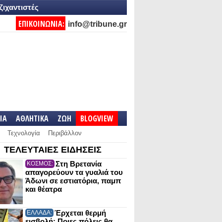
ζιχαντιστές
ΕΠΙΚΟΙΝΩΝΙΑ:
info@tribune.gr
IA
ΑΘΛΗΤΙΚΑ
ΖΩΗ
BLOGVIEW
Τεχνολογία
Περιβάλλον
ΤΕΛΕΥΤΑΙΕΣ ΕΙΔΗΣΕΙΣ
Στη Βρετανία
ΚΟΣΜΟΣ:
απαγορεύουν τα γυαλιά του
Άδωνι σε εστιατόρια, παμπ
και θέατρα
Έρχεται θερμή
ΕΛΛΑΔΑ:
εισβολή: Ποιες πόλεις θα