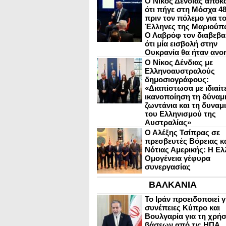
Ο Νίκος Δένδιας αποκ
ότι πήγε στη Μόσχα 4
πριν τον πόλεμο για τ
Έλληνες της Μαριούπ
Ο Λαβρόφ τον διαβεβα
ότι μία εισβολή στην
Ουκρανία θα ήταν ανο
Ο Νίκος Δένδιας με
Ελληνοαυστραλούς
δημοσιογράφους:
«Διαπίστωσα με ιδιαίτ
ικανοποίηση τη δύναμη
ζωντάνια και τη δυναμ
του Ελληνισμού της
Αυστραλίας»
Ο Αλέξης Τσίπρας σε
πρεσβευτές Βόρειας κ
Νότιας Αμερικής: Η Ελ
Ομογένεια γέφυρα
συνεργασίας
ΒΑΛΚΑΝΙΑ
Το Ιράν προειδοποιεί γ
συνέπειες Κύπρο και
Βουλγαρία για τη χρή
βάσεων από τις ΗΠΑ