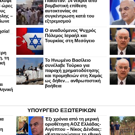
άλυψε
Πακιστάν: 14 νεκροί από
8 ώρες
βομβιστική επίθεση
ους
αυτοκτονίας σε
ολης –
συγκέντρωση κατά του
ίωνε
εξτρεμισμού
Ο αναδυόμενος Ψυχρός
ησία!
Πόλεμος Ισραήλ και
Τουρκίας στη Μεσόγειο
ερη
, τη
Το Ηνωμένο Βασίλειο
ική
συνέλαβε Τούρκο για
παροχή χρηματοδότησης
και προμηθειών στη Χαμάς
ως δήθεν… ανθρωπιστική
αι
βοήθεια
ληνική
ΥΠΟΥΡΓΕΙΟ ΕΞΩΤΕΡΙΚΩΝ
ια
Έξι χρόνια από τη μερική
οριοθέτηση ΑΟΖ Ελλάδας-
ση
Αιγύπτου – Νίκος Δένδιας:
«Κατοχυρώσαμε το εθνικό