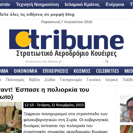
στάν
Τεχνητή Νοημοσύνη
Ισλαμικό Κράτος
Ενέργεια
Τ
είτε όλες τις ειδήσεις σε μορφή blog
Παρασκευή 7 Αυγούστου 2026
Στρατιωτικό Αεροδρόμιο Κουέιρες
ΛΗΜΑ
ΟΙΚΟΝΟΜΙΑ
ΕΠΙΧΕΙΡΗΣΕΙΣ
ΚΟΣΜΟΣ
CELEBRITIES
MED
α
Πολιτισμός
Βιβλίο
Ζώδια
Γαστρονομία
Γυναίκα
Ιατρικά
Ταξίδι
σαντ! Έσπασε η πολιορκία του
ωτο)
12:10 - Τετάρτη, 11 Νοεμβρίου, 2015
Ξέφρενοι πανηγυρισμοί στο στρατόπεδο των
φιλοκυβερνητικών στη Συρία. Οι κυβερνητικές
δυνάμεις έσπασαν την πολιορκία του
στρατηγικής σημασίας αεροδρομίου Κουέιρες