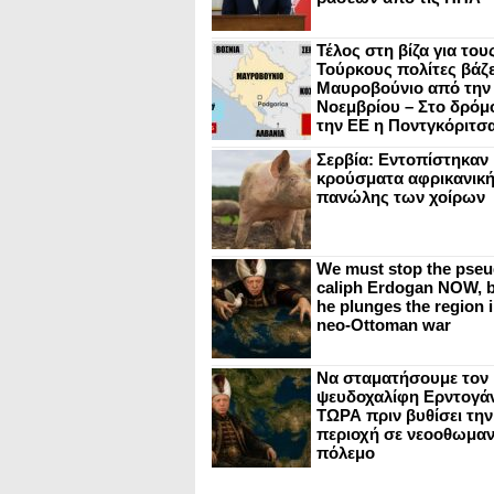
Τέλος στη βίζα για του
Τούρκους πολίτες βάζε
Μαυροβούνιο από την
Νοεμβρίου – Στο δρόμο
την ΕΕ η Ποντγκόριτσ
Σερβία: Εντοπίστηκαν
κρούσματα αφρικανικ
πανώλης των χοίρων
We must stop the pseu
caliph Erdogan NOW, b
he plunges the region i
neo-Ottoman war
Να σταματήσουμε τον
ψευδοχαλίφη Ερντογά
ΤΩΡΑ πριν βυθίσει την
περιοχή σε νεοοθωμαν
πόλεμο