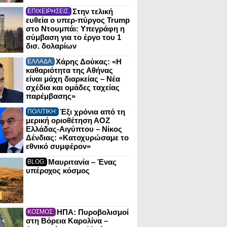
Στην τελική
ΕΠΙΧΕΙΡΗΣΕΙΣ:
ευθεία ο υπερ-πύργος Trump
στο Ντουμπάι: Υπεγράφη η
σύμβαση για το έργο του 1
δισ. δολαρίων
Χάρης Δούκας: «Η
ΕΛΛΑΔΑ:
καθαριότητα της Αθήνας
είναι μάχη διαρκείας – Νέα
σχέδια και ομάδες ταχείας
παρέμβασης»
Έξι χρόνια από τη
ΠΟΛΙΤΙΚΗ:
μερική οριοθέτηση ΑΟΖ
Ελλάδας-Αιγύπτου – Νίκος
Δένδιας: «Κατοχυρώσαμε το
εθνικό συμφέρον»
Μαυριτανία – Ένας
BLOG:
υπέροχος κόσμος
ΗΠΑ: Πυροβολισμοί
ΚΟΣΜΟΣ:
στη Βόρεια Καρολίνα –