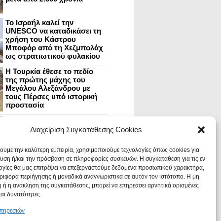
Το Ισραήλ καλεί την
UNESCO να καταδικάσει τη
χρήση του Κάστρου
Μποφόρ από τη Χεζμπολάχ
ως στρατιωτικού φυλακίου
Η Τουρκία έθεσε το πεδίο
της πρώτης μάχης του
Μεγάλου Αλεξάνδρου με
τους Πέρσες υπό ιστορική
προστασία
Μυστράς: Aνακαίνιση του
ανακτόρου στην
Διαχείριση Συγκατάθεσης Cookies
καστροπολιτεία και εκθέσεις
στο Παλάτι των Δεσποτών
χουμε την καλύτερη εμπειρία, χρησιμοποιούμε τεχνολογίες όπως cookies για
υση ή/και την πρόσβαση σε πληροφορίες συσκευών. Η συγκατάθεση για τις εν
ογίες θα μας επιτρέψει να επεξεργαστούμε δεδομένα προσωπικού χαρακτήρα,
Οι Νεάντερταλ έκαναν
ιφορά περιήγησης ή μοναδικά αναγνωριστικά σε αυτόν τον ιστότοπο. Η μη
οδοντιατρικές επεμβάσεις σε
χαλασμένα δόντια, σύμφωνα
 ή η ανάκληση της συγκατάθεσης, μπορεί να επηρεάσει αρνητικά ορισμένες
με ευρήματα
και δυνατότητες.
υπηρεσιών