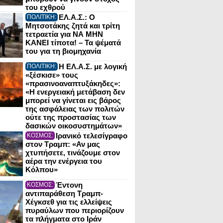
του εχθρού
ΕΛ.Α.Σ.: Ο
ΠΟΛΙΤΙΚΗ:
Μητσοτάκης ζητά και τρίτη
τετραετία για ΝΑ ΜΗΝ
ΚΑΝΕΙ τίποτα! – Τα ψέματά
του για τη βιομηχανία
Η ΕΛ.Α.Σ. με λογική
ΠΟΛΙΤΙΚΗ:
«ξέσκισε» τους
«πρασινοαναπτυξάκηδες»:
«Η ενεργειακή μετάβαση δεν
μπορεί να γίνεται εις βάρος
της ασφάλειας των πολιτών
ούτε της προστασίας των
δασικών οικοσυστημάτων»
Ιρανικό τελεσίγραφο
ΚΟΣΜΟΣ:
στον Τραμπ: «Αν μας
χτυπήσετε, τινάζουμε στον
αέρα την ενέργεια του
Κόλπου»
Έντονη
ΚΟΣΜΟΣ:
αντιπαράθεση Τραμπ-
Χέγκσεθ για τις ελλείψεις
πυραύλων που περιορίζουν
τα πλήγματα στο Ιράν