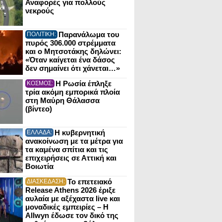
Αναφορές για πολλούς
νεκρούς
Παρανάλωμα του
ΠΟΛΙΤΙΚΗ:
πυρός 306.000 στρέμματα
και ο Μητσοτάκης δηλώνει:
«Όταν καίγεται ένα δάσος
δεν σημαίνει ότι χάνεται…»
Η Ρωσία έπληξε
ΚΟΣΜΟΣ:
τρία ακόμη εμπορικά πλοία
στη Μαύρη Θάλασσα
(βίντεο)
Η κυβερνητική
ΕΛΛΑΔΑ:
ανακοίνωση με τα μέτρα για
τα καμένα σπίτια και τις
επιχειρήσεις σε Αττική και
Βοιωτία
Το επετειακό
ΔΙΑΣΚΕΔΑΣΗ:
Release Athens 2026 έριξε
αυλαία με αξέχαστα live και
μοναδικές εμπειρίες – Η
Allwyn έδωσε τον δικό της