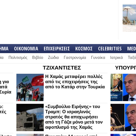
ΛΗΜΑ
ΟΙΚΟΝΟΜΙΑ
ΕΠΙΧΕΙΡΗΣΕΙΣ
ΚΟΣΜΟΣ
CELEBRITIES
MED
ία
Πολιτισμός
Βιβλίο
Ζώδια
Γαστρονομία
Γυναίκα
Ιατρικά
Ταξί
ΤΖΙΧΑΝΤΙΣΤΕΣ
ΥΠΟΥΡΓ
Η Χαμάς μεταφέρει πολλές
 για
από τις επιχειρήσεις της
κατά
από το Κατάρ στην Τουρκία
Συρία
ω:
«Συμβούλιο Ειρήνης» του
τές
Τραμπ: Ο ισραηλινός
στρατός θα αποχωρήσει
από τη Γάζα μόνο μετά τον
αφοπλισμό της Χαμάς