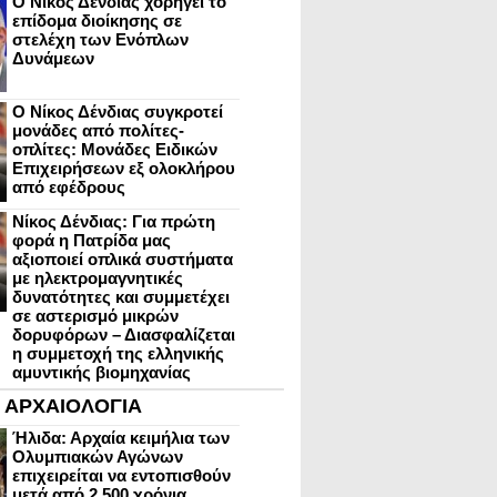
Ο Νίκος Δένδιας χορηγεί το
επίδομα διοίκησης σε
στελέχη των Ενόπλων
Δυνάμεων
Ο Νίκος Δένδιας συγκροτεί
μονάδες από πολίτες-
οπλίτες: Μονάδες Ειδικών
Επιχειρήσεων εξ ολοκλήρου
από εφέδρους
Νίκος Δένδιας: Για πρώτη
φορά η Πατρίδα μας
αξιοποιεί οπλικά συστήματα
με ηλεκτρομαγνητικές
δυνατότητες και συμμετέχει
σε αστερισμό μικρών
δορυφόρων – Διασφαλίζεται
η συμμετοχή της ελληνικής
αμυντικής βιομηχανίας
ΑΡΧΑΙΟΛΟΓΙΑ
Ήλιδα: Αρχαία κειμήλια των
Ολυμπιακών Αγώνων
επιχειρείται να εντοπισθούν
μετά από 2.500 χρόνια