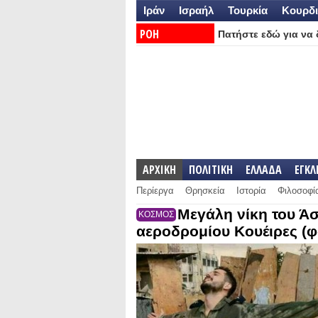
Ιράν
Ισραήλ
Τουρκία
Κουρδι
ΡΟΗ
Πατήστε εδώ για να δ
ΕΙΔΗΣΕΩΝ:
ΑΡΧΙΚΗ
ΠΟΛΙΤΙΚΗ
ΕΛΛΑΔΑ
ΕΓΚ
Περίεργα
Θρησκεία
Ιστορία
Φιλοσοφί
Μεγάλη νίκη του Ά
ΚΟΣΜΟΣ
αεροδρομίου Κουέιρες (φ