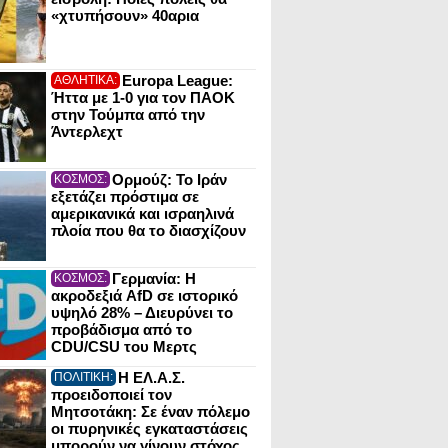
«χτυπήσουν» 40αρια
Europa League:
ΑΘΛΗΤΙΚΑ:
Ήττα με 1-0 για τον ΠΑΟΚ
στην Τούμπα από την
Άντερλεχτ
Ορμούζ: Το Ιράν
ΚΟΣΜΟΣ:
εξετάζει πρόστιμα σε
αμερικανικά και ισραηλινά
πλοία που θα το διασχίζουν
Γερμανία: Η
ΚΟΣΜΟΣ:
ακροδεξιά AfD σε ιστορικό
υψηλό 28% – Διευρύνει το
προβάδισμα από το
CDU/CSU του Μερτς
Η ΕΛ.Α.Σ.
ΠΟΛΙΤΙΚΗ:
προειδοποιεί τον
Μητσοτάκη: Σε έναν πόλεμο
οι πυρηνικές εγκαταστάσεις
μπορούν να γίνουν στόχος