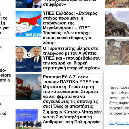
συμφέρον»
ς
ΥΠΕΞ Ελλάδας: «Σταθερός
ι το
στόχος παραμένει η
 1η
επανένωση της
 για
Μεγαλονήσου» – ΥΠΕΞ
α
Τουρκίας: «Δεν υπάρχει
ακόμη κοινό έδαφος για
λύση»
ής
Ο Γεραπετρίτης μίλησε στο
τηλέφωνο με τον Αιγύπτιο
ΥΠΕΞ και «επαναβεβαίωσαν
την ισχυρή και διαρκή
στρατηγική εταιρική σχέση»
do-
efore
Ράπισμα ΕΛ.Α.Σ. στον
nto a
-πρώην ΠΑΣΟΚο-ΥΠΕΞ του
Μητσοτάκη- Γεραπετρίτη
Για να παρέ
του κατευνασμού: Σταμάτα
την αποθήκε
να λες ψέματα για να
λόγω τεχνολ
συγκαλύψεις τις αποτυχίες
ν
όπως συμπερ
σας! Όλες οι απαντήσεις
συγκατάθεση
Συμμαχία Κύπρου-Μπαχρέιν
ικό
λειτουργίες 
για τη Συνύπαρξη και τη
Διαθρησκειακή Πολυμορφία
Διαχείριση 