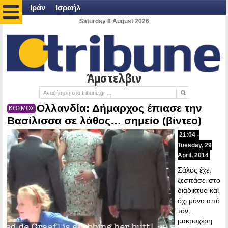
Ιράν
Ισραήλ
Saturday 8 August 2026
Άμστελβιν
Ολλανδία: Δήμαρχος έπιασε την
ΚΟΣΜΟΣ
Βασίλισσα σε λάθος… σημείο (βίντεο)
21:04 -
Tuesday, 29
April, 2014
Σάλος έχει
ξεσπάσει στο
διαδίκτυο και
όχι μόνο από
τον…
μακρυχέρη