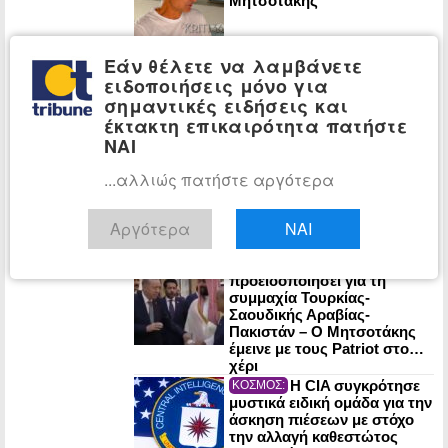
Μητσοτάκης
Εάν θέλετε να λαμβάνετε
Στο 3,4% ο
ΟΙΚΟΝΟΜΙΑ:
ειδοποιήσεις μόνο για
πληθωρισμός τον Ιούλιο: Σε
στέγαση, μεταφορές και
σημαντικές ειδήσεις και
εστίαση οι μεγαλύτερες
έκτακτη επικαιρότητα πατήστε
αυξήσεις
ΝΑΙ
Ένας χρόνος από
ΠΟΛΙΤΙΚΗ:
...αλλιώς πατήστε αργότερα
τον χαμό της Λένας Σαμαρά:
Σε κλίμα συγκίνησης το
μνημόσυνο
Αργότερα
ΝΑΙ
Η ΕΛ.Α.Σ. είχε
ΠΟΛΙΤΙΚΗ:
προειδοποιήσει για τη
συμμαχία Τουρκίας-
Σαουδικής Αραβίας-
Πακιστάν – Ο Μητσοτάκης
έμεινε με τους Patriot στο…
χέρι
Η CIA συγκρότησε
ΚΟΣΜΟΣ:
μυστικά ειδική ομάδα για την
άσκηση πιέσεων με στόχο
την αλλαγή καθεστώτος