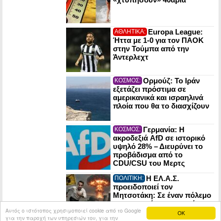
Europa League:
ΑΘΛΗΤΙΚΑ:
Ήττα με 1-0 για τον ΠΑΟΚ
στην Τούμπα από την
Άντερλεχτ
Ορμούζ: Το Ιράν
ΚΟΣΜΟΣ:
εξετάζει πρόστιμα σε
αμερικανικά και ισραηλινά
πλοία που θα το διασχίζουν
Γερμανία: Η
ΚΟΣΜΟΣ:
ακροδεξιά AfD σε ιστορικό
υψηλό 28% – Διευρύνει το
προβάδισμα από το
CDU/CSU του Μερτς
Η ΕΛ.Α.Σ.
ΠΟΛΙΤΙΚΗ:
προειδοποιεί τον
Μητσοτάκη: Σε έναν πόλεμο
οι πυρηνικές εγκαταστάσεις
Αυτός ο ιστότοπος χρησιμοποιεί cookie από το Google
μπορούν να γίνουν στόχος
OK
για την παροχή των υπηρεσιών του, για την
του εχθρού