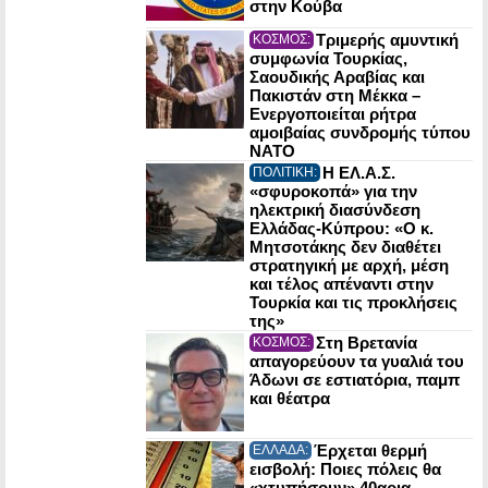
στην Κούβα
Τριμερής αμυντική
ΚΟΣΜΟΣ:
συμφωνία Τουρκίας,
Σαουδικής Αραβίας και
Πακιστάν στη Μέκκα –
Ενεργοποιείται ρήτρα
αμοιβαίας συνδρομής τύπου
NATO
Η ΕΛ.Α.Σ.
ΠΟΛΙΤΙΚΗ:
«σφυροκοπά» για την
ηλεκτρική διασύνδεση
Ελλάδας-Κύπρου: «Ο κ.
Μητσοτάκης δεν διαθέτει
στρατηγική με αρχή, μέση
και τέλος απέναντι στην
Τουρκία και τις προκλήσεις
της»
Στη Βρετανία
ΚΟΣΜΟΣ:
απαγορεύουν τα γυαλιά του
Άδωνι σε εστιατόρια, παμπ
και θέατρα
Έρχεται θερμή
ΕΛΛΑΔΑ:
εισβολή: Ποιες πόλεις θα
«χτυπήσουν» 40αρια