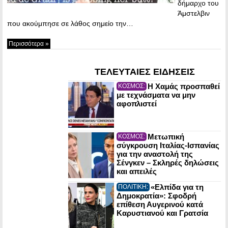
δήμαρχο του
Άμστελβιν
που ακούμπησε σε λάθος σημείο την…
Περισσότερα »
ΤΕΛΕΥΤΑΙΕΣ ΕΙΔΗΣΕΙΣ
Η Χαμάς προσπαθεί
ΚΟΣΜΟΣ:
με τεχνάσματα να μην
αφοπλιστεί
Μετωπική
ΚΟΣΜΟΣ:
σύγκρουση Ιταλίας-Ισπανίας
για την αναστολή της
Σένγκεν – Σκληρές δηλώσεις
και απειλές
«Ελπίδα για τη
ΠΟΛΙΤΙΚΗ:
Δημοκρατία»: Σφοδρή
επίθεση Αυγερινού κατά
Καρυστιανού και Γρατσία