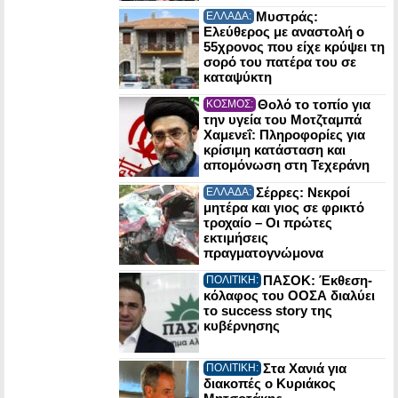
Μυστράς:
ΕΛΛΑΔΑ:
Ελεύθερος με αναστολή ο
55χρονος που είχε κρύψει τη
σορό του πατέρα του σε
καταψύκτη
Θολό το τοπίο για
ΚΟΣΜΟΣ:
την υγεία του Μοτζταμπά
Χαμενεΐ: Πληροφορίες για
κρίσιμη κατάσταση και
απομόνωση στη Τεχεράνη
Σέρρες: Νεκροί
ΕΛΛΑΔΑ:
μητέρα και γιος σε φρικτό
τροχαίο – Οι πρώτες
εκτιμήσεις
πραγματογνώμονα
ΠΑΣΟΚ: Έκθεση-
ΠΟΛΙΤΙΚΗ:
κόλαφος του ΟΟΣΑ διαλύει
το success story της
κυβέρνησης
Στα Χανιά για
ΠΟΛΙΤΙΚΗ:
διακοπές ο Κυριάκος