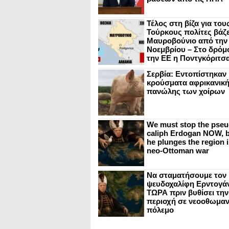
Τέλος στη βίζα για του
Τούρκους πολίτες βάζε
Μαυροβούνιο από την
Νοεμβρίου – Στο δρόμο
την ΕΕ η Ποντγκόριτσ
Σερβία: Εντοπίστηκαν
κρούσματα αφρικανικ
πανώλης των χοίρων
We must stop the pseu
caliph Erdogan NOW, b
he plunges the region i
neo-Ottoman war
Να σταματήσουμε τον
ψευδοχαλίφη Ερντογά
ΤΩΡΑ πριν βυθίσει την
περιοχή σε νεοοθωμαν
πόλεμο