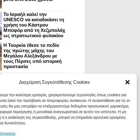
Το Ισραήλ καλεί την
UNESCO να καταδικάσει τη
χρήση του Κάστρου
Μποφόρ από τη Χεζμπολάχ
ως στρατιωτικού φυλακίου
Η Τουρκία έθεσε το πεδίο
της πρώτης μάχης του
Μεγάλου Αλεξάνδρου με
τους Πέρσες υπό ιστορική
προστασία
Μυστράς: Aνακαίνιση του
ανακτόρου στην
Διαχείριση Συγκατάθεσης Cookies
καστροπολιτεία και εκθέσεις
στο Παλάτι των Δεσποτών
χουμε την καλύτερη εμπειρία, χρησιμοποιούμε τεχνολογίες όπως cookies για
υση ή/και την πρόσβαση σε πληροφορίες συσκευών. Η συγκατάθεση για τις εν
ογίες θα μας επιτρέψει να επεξεργαστούμε δεδομένα προσωπικού χαρακτήρα,
Οι Νεάντερταλ έκαναν
ιφορά περιήγησης ή μοναδικά αναγνωριστικά σε αυτόν τον ιστότοπο. Η μη
οδοντιατρικές επεμβάσεις σε
χαλασμένα δόντια, σύμφωνα
 ή η ανάκληση της συγκατάθεσης, μπορεί να επηρεάσει αρνητικά ορισμένες
με ευρήματα
και δυνατότητες.
υπηρεσιών