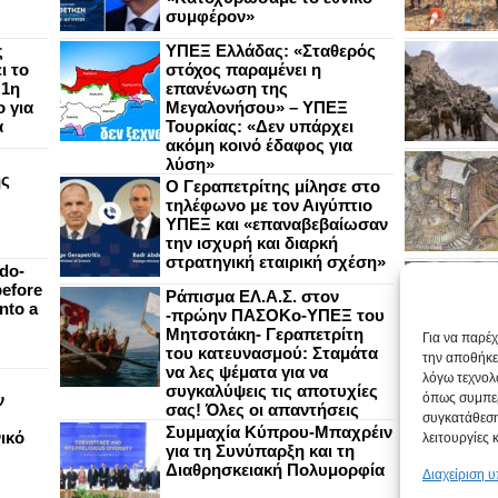
συμφέρον»
ς
ΥΠΕΞ Ελλάδας: «Σταθερός
ι το
στόχος παραμένει η
 1η
επανένωση της
 για
Μεγαλονήσου» – ΥΠΕΞ
α
Τουρκίας: «Δεν υπάρχει
ακόμη κοινό έδαφος για
λύση»
ής
Ο Γεραπετρίτης μίλησε στο
τηλέφωνο με τον Αιγύπτιο
ΥΠΕΞ και «επαναβεβαίωσαν
την ισχυρή και διαρκή
στρατηγική εταιρική σχέση»
do-
efore
Ράπισμα ΕΛ.Α.Σ. στον
nto a
-πρώην ΠΑΣΟΚο-ΥΠΕΞ του
Μητσοτάκη- Γεραπετρίτη
Για να παρέ
του κατευνασμού: Σταμάτα
την αποθήκε
να λες ψέματα για να
λόγω τεχνολ
συγκαλύψεις τις αποτυχίες
ν
όπως συμπερ
σας! Όλες οι απαντήσεις
συγκατάθεση
Συμμαχία Κύπρου-Μπαχρέιν
ικό
λειτουργίες 
για τη Συνύπαρξη και τη
Διαθρησκειακή Πολυμορφία
Διαχείριση 