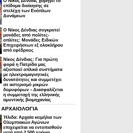
Ο Νίκος Δένδιας χορηγεί το
επίδομα διοίκησης σε
στελέχη των Ενόπλων
Δυνάμεων
Ο Νίκος Δένδιας συγκροτεί
μονάδες από πολίτες-
οπλίτες: Μονάδες Ειδικών
Επιχειρήσεων εξ ολοκλήρου
από εφέδρους
Νίκος Δένδιας: Για πρώτη
φορά η Πατρίδα μας
αξιοποιεί οπλικά συστήματα
με ηλεκτρομαγνητικές
δυνατότητες και συμμετέχει
σε αστερισμό μικρών
δορυφόρων – Διασφαλίζεται
η συμμετοχή της ελληνικής
αμυντικής βιομηχανίας
ΑΡΧΑΙΟΛΟΓΙΑ
Ήλιδα: Αρχαία κειμήλια των
Ολυμπιακών Αγώνων
επιχειρείται να εντοπισθούν
μετά από 2.500 χρόνια