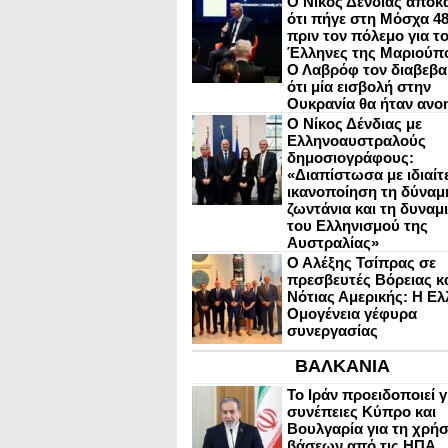
Ο Νίκος Δένδιας αποκ
ότι πήγε στη Μόσχα 4
πριν τον πόλεμο για τ
Έλληνες της Μαριούπ
Ο Λαβρόφ τον διαβεβα
ότι μία εισβολή στην
Ουκρανία θα ήταν ανο
Ο Νίκος Δένδιας με
Ελληνοαυστραλούς
δημοσιογράφους:
«Διαπίστωσα με ιδιαίτ
ικανοποίηση τη δύναμη
ζωντάνια και τη δυναμ
του Ελληνισμού της
Αυστραλίας»
Ο Αλέξης Τσίπρας σε
πρεσβευτές Βόρειας κ
Νότιας Αμερικής: Η Ελ
Ομογένεια γέφυρα
συνεργασίας
ΒΑΛΚΑΝΙΑ
Το Ιράν προειδοποιεί γ
συνέπειες Κύπρο και
Βουλγαρία για τη χρή
βάσεων από τις ΗΠΑ