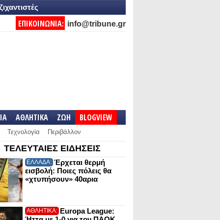
ζιχαντιστές
ΕΠΙΚΟΙΝΩΝΙΑ:
info@tribune.gr
IA
ΑΘΛΗΤΙΚΑ
ΖΩΗ
BLOGVIEW
Τεχνολογία
Περιβάλλον
ΤΕΛΕΥΤΑΙΕΣ ΕΙΔΗΣΕΙΣ
Έρχεται θερμή
ΕΛΛΑΔΑ:
εισβολή: Ποιες πόλεις θα
«χτυπήσουν» 40αρια
Europa League:
ΑΘΛΗΤΙΚΑ:
Ήττα με 1-0 για τον ΠΑΟΚ