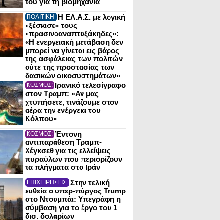
του για τη βιομηχανία
Η ΕΛ.Α.Σ. με λογική
ΠΟΛΙΤΙΚΗ:
«ξέσκισε» τους
«πρασινοαναπτυξάκηδες»:
«Η ενεργειακή μετάβαση δεν
μπορεί να γίνεται εις βάρος
της ασφάλειας των πολιτών
ούτε της προστασίας των
δασικών οικοσυστημάτων»
Ιρανικό τελεσίγραφο
ΚΟΣΜΟΣ:
στον Τραμπ: «Αν μας
χτυπήσετε, τινάζουμε στον
αέρα την ενέργεια του
Κόλπου»
Έντονη
ΚΟΣΜΟΣ:
αντιπαράθεση Τραμπ-
Χέγκσεθ για τις ελλείψεις
πυραύλων που περιορίζουν
τα πλήγματα στο Ιράν
Στην τελική
ΕΠΙΧΕΙΡΗΣΕΙΣ:
ευθεία ο υπερ-πύργος Trump
στο Ντουμπάι: Υπεγράφη η
σύμβαση για το έργο του 1
δισ. δολαρίων