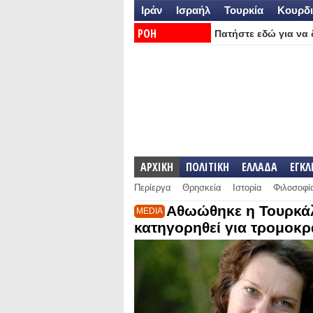
Ιράν
Ισραήλ
Τουρκία
Κουρδι
ΡΟΗ
Πατήστε εδώ για να δ
ΕΙΔΗΣΕΩΝ:
ΑΡΧΙΚΗ
ΠΟΛΙΤΙΚΗ
ΕΛΛΑΔΑ
ΕΓΚ
Περίεργα
Θρησκεία
Ιστορία
Φιλοσοφί
Aθωώθηκε η Τουρκάλ
MEDIA
κατηγορηθεί για τρομοκρ