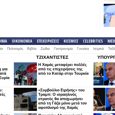
ΛΗΜΑ
ΟΙΚΟΝΟΜΙΑ
ΕΠΙΧΕΙΡΗΣΕΙΣ
ΚΟΣΜΟΣ
CELEBRITIES
MED
ία
Πολιτισμός
Βιβλίο
Ζώδια
Γαστρονομία
Γυναίκα
Ιατρικά
Ταξί
ΤΖΙΧΑΝΤΙΣΤΕΣ
ΥΠΟΥΡΓ
Η Χαμάς μεταφέρει πολλές
 για
από τις επιχειρήσεις της
κατά
από το Κατάρ στην Τουρκία
Συρία
ω:
«Συμβούλιο Ειρήνης» του
τές
Τραμπ: Ο ισραηλινός
στρατός θα αποχωρήσει
από τη Γάζα μόνο μετά τον
αφοπλισμό της Χαμάς