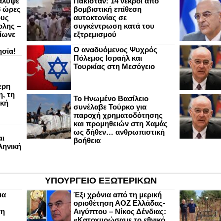
άλυψε
Πακιστάν: 14 νεκροί από
8 ώρες
βομβιστική επίθεση
ους
αυτοκτονίας σε
ολης –
συγκέντρωση κατά του
ίωνε
εξτρεμισμού
Ο αναδυόμενος Ψυχρός
ησία!
Πόλεμος Ισραήλ και
Τουρκίας στη Μεσόγειο
ερη
, τη
Το Ηνωμένο Βασίλειο
ική
συνέλαβε Τούρκο για
παροχή χρηματοδότησης
και προμηθειών στη Χαμάς
ως δήθεν… ανθρωπιστική
αι
βοήθεια
ληνική
ΥΠΟΥΡΓΕΙΟ ΕΞΩΤΕΡΙΚΩΝ
ια
Έξι χρόνια από τη μερική
οριοθέτηση ΑΟΖ Ελλάδας-
ση
Αιγύπτου – Νίκος Δένδιας:
«Κατοχυρώσαμε το εθνικό