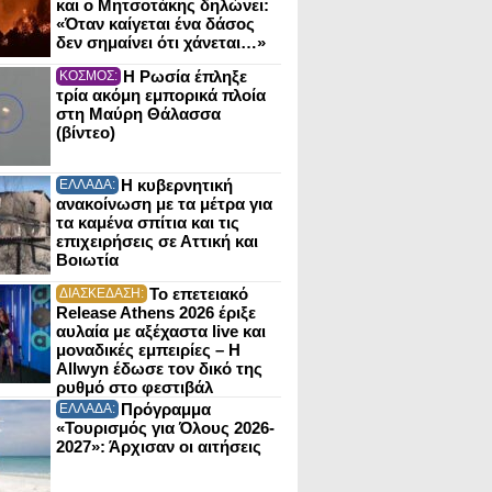
και ο Μητσοτάκης δηλώνει:
«Όταν καίγεται ένα δάσος
δεν σημαίνει ότι χάνεται…»
Η Ρωσία έπληξε
ΚΟΣΜΟΣ:
τρία ακόμη εμπορικά πλοία
στη Μαύρη Θάλασσα
(βίντεο)
Η κυβερνητική
ΕΛΛΑΔΑ:
ανακοίνωση με τα μέτρα για
τα καμένα σπίτια και τις
επιχειρήσεις σε Αττική και
Βοιωτία
Το επετειακό
ΔΙΑΣΚΕΔΑΣΗ:
Release Athens 2026 έριξε
αυλαία με αξέχαστα live και
μοναδικές εμπειρίες – Η
Allwyn έδωσε τον δικό της
ρυθμό στο φεστιβάλ
Πρόγραμμα
ΕΛΛΑΔΑ:
«Τουρισμός για Όλους 2026-
2027»: Άρχισαν οι αιτήσεις