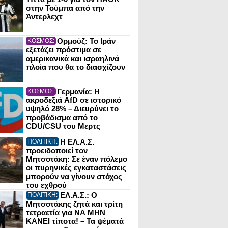
στην Τούμπα από την
Άντερλεχτ
Ορμούζ: Το Ιράν
ΚΟΣΜΟΣ:
εξετάζει πρόστιμα σε
αμερικανικά και ισραηλινά
πλοία που θα το διασχίζουν
Γερμανία: Η
ΚΟΣΜΟΣ:
ακροδεξιά AfD σε ιστορικό
υψηλό 28% – Διευρύνει το
προβάδισμα από το
CDU/CSU του Μερτς
Η ΕΛ.Α.Σ.
ΠΟΛΙΤΙΚΗ:
προειδοποιεί τον
Μητσοτάκη: Σε έναν πόλεμο
οι πυρηνικές εγκαταστάσεις
μπορούν να γίνουν στόχος
του εχθρού
ΕΛ.Α.Σ.: Ο
ΠΟΛΙΤΙΚΗ:
Μητσοτάκης ζητά και τρίτη
τετραετία για ΝΑ ΜΗΝ
ΚΑΝΕΙ τίποτα! – Τα ψέματά