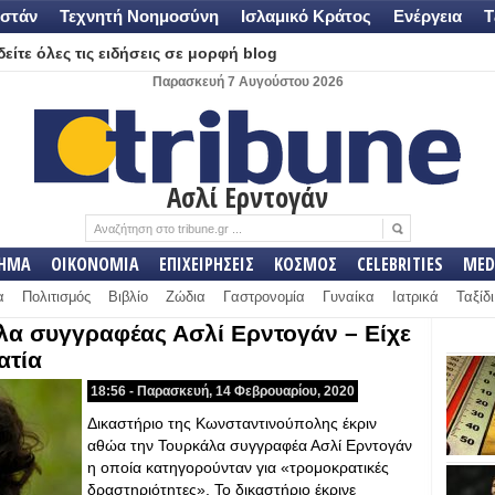
στάν
Τεχνητή Νοημοσύνη
Ισλαμικό Κράτος
Ενέργεια
Τ
είτε όλες τις ειδήσεις σε μορφή blog
Παρασκευή 7 Αυγούστου 2026
Ασλί Ερντογάν
ΛΗΜΑ
ΟΙΚΟΝΟΜΙΑ
ΕΠΙΧΕΙΡΗΣΕΙΣ
ΚΟΣΜΟΣ
CELEBRITIES
MED
α
Πολιτισμός
Βιβλίο
Ζώδια
Γαστρονομία
Γυναίκα
Ιατρικά
Ταξίδι
α συγγραφέας Ασλί Ερντογάν – Είχε
ατία
18:56 - Παρασκευή, 14 Φεβρουαρίου, 2020
Δικαστήριο της Κωνσταντινούπολης έκριν
αθώα την Τουρκάλα συγγραφέα Ασλί Ερντογάν
η οποία κατηγορούνταν για «τρομοκρατικές
δραστηριότητες». Το δικαστήριο έκρινε