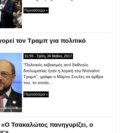
Περισσότερα »
γορεί τον Τραμπ για πολιτικό
11:55 - Τρίτη, 30 Μαΐου, 2017
“Πολιτικός εκβιασμός αντί διεθνούς
διπλωματίας ήταν η λογική του Ντόναλντ
Τραμπ“, γράφει ο Μάρτιν Σουλτς σε άρθρο
του, το οποίο…
Περισσότερα »
 «Ο Τσακαλώτος πανηγυρίζει, ο
υς»