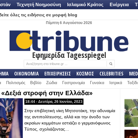
στάν
Τεχνητή Νοημοσύνη
Ισλαμικό Κράτος
Ενέργεια
Τ
είτε όλες τις ειδήσεις σε μορφή blog
Πέμπτη 6 Αυγούστου 2026
Εφημερίδα Tagesspiegel
ΛΗΜΑ
ΟΙΚΟΝΟΜΙΑ
ΕΠΙΧΕΙΡΗΣΕΙΣ
ΚΟΣΜΟΣ
CELEBRITIES
MED
α
Πολιτισμός
Βιβλίο
Ζώδια
Γαστρονομία
Γυναίκα
Ιατρικά
Ταξίδι
 «Δεξιά στροφή στην Ελλάδα»
18:44 - Δευτέρα, 26 Ιουνίου, 2023
Στην επιβλητική νίκη Μητσοτάκη, την αδυναμία
της αντιπολίτευσης, αλλά και την άνοδο των
ακραίων κομμάτων εστιάζει ο γερμανόφωνος
Τύπος, σχολιάζοντας…