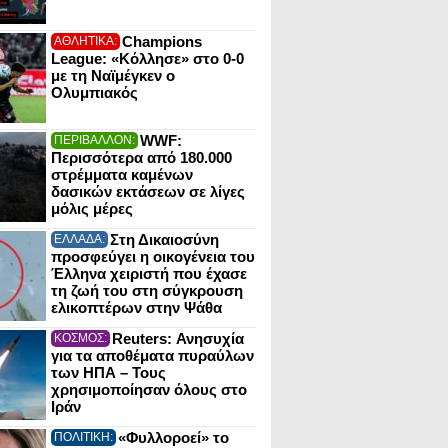
Champions
ΑΘΛΗΤΙΚΑ:
League: «Κόλλησε» στο 0-0
με τη Ναϊμέγκεν ο
Ολυμπιακός
WWF:
ΠΕΡΙΒΑΛΛΟΝ:
Περισσότερα από 180.000
στρέμματα καμένων
δασικών εκτάσεων σε λίγες
μόλις μέρες
Στη Δικαιοσύνη
ΕΛΛΑΔΑ:
προσφεύγει η οικογένεια του
Έλληνα χειριστή που έχασε
τη ζωή του στη σύγκρουση
ελικοπτέρων στην Ψάθα
Reuters: Ανησυχία
ΚΟΣΜΟΣ:
για τα αποθέματα πυραύλων
των ΗΠΑ – Τους
χρησιμοποίησαν όλους στο
Ιράν
«Φυλλοροεί» το
ΠΟΛΙΤΙΚΗ: