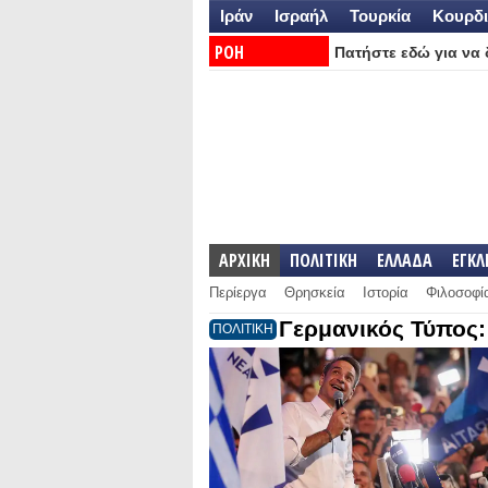
Ιράν
Ισραήλ
Τουρκία
Κουρδι
ΡΟΗ
Πατήστε εδώ για να δ
ΕΙΔΗΣΕΩΝ:
ΑΡΧΙΚΗ
ΠΟΛΙΤΙΚΗ
ΕΛΛΑΔΑ
ΕΓΚ
Περίεργα
Θρησκεία
Ιστορία
Φιλοσοφί
Γερμανικός Τύπος:
ΠΟΛΙΤΙΚΗ