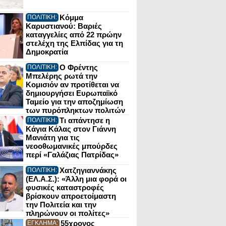
Κόμμα
ΠΟΛΙΤΙΚΗ:
Καρυστιανού: Βαριές
καταγγελίες από 22 πρώην
στελέχη της Ελπίδας για τη
Δημοκρατία
Ο Φρέντης
ΠΟΛΙΤΙΚΗ:
Μπελέρης ρωτά την
Κομισιόν αν προτίθεται να
δημιουργήσει Ευρωπαϊκό
Ταμείο για την αποζημίωση
των πυρόπληκτων πολιτών
Τι απάντησε η
ΠΟΛΙΤΙΚΗ:
Κάγια Κάλας στον Γιάννη
Μανιάτη για τις
νεοοθωμανικές μπούρδες
περί «Γαλάζιας Πατρίδας»
Χατζηγιαννάκης
ΠΟΛΙΤΙΚΗ:
(ΕΛ.Α.Σ.): «Άλλη μια φορά οι
φυσικές καταστροφές
βρίσκουν απροετοίμαστη
την Πολιτεία και την
πληρώνουν οι πολίτες»
55χρονος
ΕΓΚΛΗΜΑ: