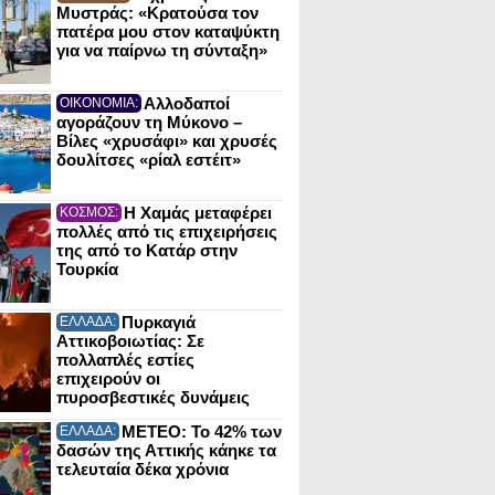
Μυστράς: «Κρατούσα τον
πατέρα μου στον καταψύκτη
για να παίρνω τη σύνταξη»
Αλλοδαποί
ΟΙΚΟΝΟΜΙΑ:
αγοράζουν τη Μύκονο –
Βίλες «χρυσάφι» και χρυσές
δουλίτσες «ρίαλ εστέιτ»
Η Χαμάς μεταφέρει
ΚΟΣΜΟΣ:
πολλές από τις επιχειρήσεις
της από το Κατάρ στην
Τουρκία
Πυρκαγιά
ΕΛΛΑΔΑ:
Αττικοβοιωτίας: Σε
πολλαπλές εστίες
επιχειρούν οι
πυροσβεστικές δυνάμεις
ΜΕΤΕΟ: Το 42% των
ΕΛΛΑΔΑ:
δασών της Αττικής κάηκε τα
τελευταία δέκα χρόνια