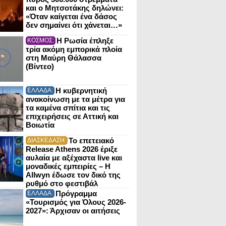
και ο Μητσοτάκης δηλώνει:
«Όταν καίγεται ένα δάσος
δεν σημαίνει ότι χάνεται…»
Η Ρωσία έπληξε
ΚΟΣΜΟΣ:
τρία ακόμη εμπορικά πλοία
στη Μαύρη Θάλασσα
(Βίντεο)
Η κυβερνητική
ΕΛΛΑΔΑ:
ανακοίνωση με τα μέτρα για
τα καμένα σπίτια και τις
επιχειρήσεις σε Αττική και
Βοιωτία
Το επετειακό
ΔΙΑΣΚΕΔΑΣΗ:
Release Athens 2026 έριξε
αυλαία με αξέχαστα live και
μοναδικές εμπειρίες – Η
Allwyn έδωσε τον δικό της
ρυθμό στο φεστιβάλ
Πρόγραμμα
ΕΛΛΑΔΑ:
«Τουρισμός για Όλους 2026-
2027»: Άρχισαν οι αιτήσεις