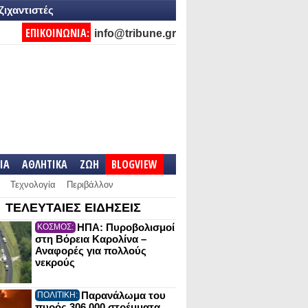
ζιχαντιστές
ΕΠΙΚΟΙΝΩΝΙΑ:
info@tribune.gr
IA
ΑΘΛΗΤΙΚΑ
ΖΩΗ
BLOGVIEW
Τεχνολογία
Περιβάλλον
ΤΕΛΕΥΤΑΙΕΣ ΕΙΔΗΣΕΙΣ
ΗΠΑ: Πυροβολισμοί
ΚΟΣΜΟΣ:
στη Βόρεια Καρολίνα –
Αναφορές για πολλούς
νεκρούς
Παρανάλωμα του
ΠΟΛΙΤΙΚΗ:
πυρός 306.000 στρέμματα