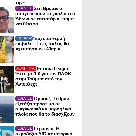
της»
Στη Βρετανία
ΚΟΣΜΟΣ:
απαγορεύουν τα γυαλιά του
Άδωνι σε εστιατόρια, παμπ
και θέατρα
Έρχεται θερμή
ΕΛΛΑΔΑ:
εισβολή: Ποιες πόλεις θα
«χτυπήσουν» 40αρια
Europa League:
ΑΘΛΗΤΙΚΑ:
Ήττα με 1-0 για τον ΠΑΟΚ
στην Τούμπα από την
Άντερλεχτ
Ορμούζ: Το Ιράν
ΚΟΣΜΟΣ:
εξετάζει πρόστιμα σε
αμερικανικά και ισραηλινά
πλοία που θα το διασχίζουν
Γερμανία: Η
ΚΟΣΜΟΣ:
ακροδεξιά AfD σε ιστορικό