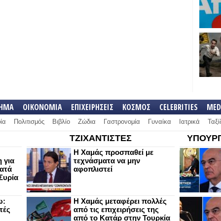
ΛΗΜΑ
ΟΙΚΟΝΟΜΙΑ
ΕΠΙΧΕΙΡΗΣΕΙΣ
ΚΟΣΜΟΣ
CELEBRITIES
MED
ία
Πολιτισμός
Βιβλίο
Ζώδια
Γαστρονομία
Γυναίκα
Ιατρικά
Ταξί
ΤΖΙΧΑΝΤΙΣΤΕΣ
ΥΠΟΥΡΓ
Η Χαμάς προσπαθεί με
 για
τεχνάσματα να μην
κατά
αφοπλιστεί
Συρία
ω:
Η Χαμάς μεταφέρει πολλές
τές
από τις επιχειρήσεις της
από το Κατάρ στην Τουρκία