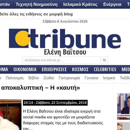
στάν
Τεχνητή Νοημοσύνη
Ισλαμικό Κράτος
Ενέργεια
Τ
είτε όλες τις ειδήσεις σε μορφή blog
Σάββατο 8 Αυγούστου 2026
Ελένη Βαΐτσου
ΛΗΜΑ
ΟΙΚΟΝΟΜΙΑ
ΕΠΙΧΕΙΡΗΣΕΙΣ
ΚΟΣΜΟΣ
CELEBRITIES
MED
α
Πολιτισμός
Βιβλίο
Ζώδια
Γαστρονομία
Γυναίκα
Ιατρικά
Ταξίδι
 αποκαλυπτική – Η «καυτή»
20:14 - Σάββατο, 22 Σεπτεμβρίου, 2018
Η Ελένη Βαΐτσου είναι ιδιαίτερα ενεργή στα
social media και φροντίζει να μοιράζεται
διάφορες στιγμές της με τους διαδικτυακούς
της…