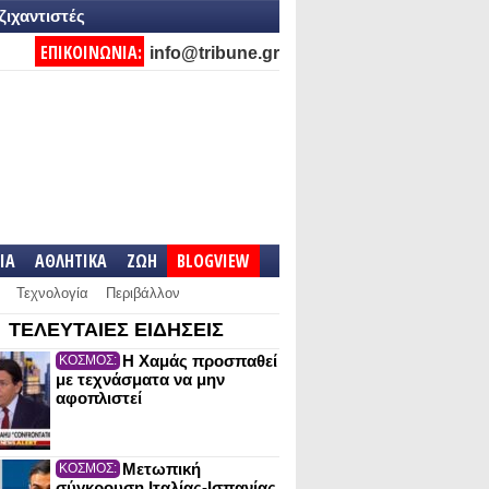
ζιχαντιστές
ΕΠΙΚΟΙΝΩΝΙΑ:
info@tribune.gr
IA
ΑΘΛΗΤΙΚΑ
ΖΩΗ
BLOGVIEW
Τεχνολογία
Περιβάλλον
ΤΕΛΕΥΤΑΙΕΣ ΕΙΔΗΣΕΙΣ
Η Χαμάς προσπαθεί
ΚΟΣΜΟΣ:
με τεχνάσματα να μην
αφοπλιστεί
Μετωπική
ΚΟΣΜΟΣ:
σύγκρουση Ιταλίας-Ισπανίας