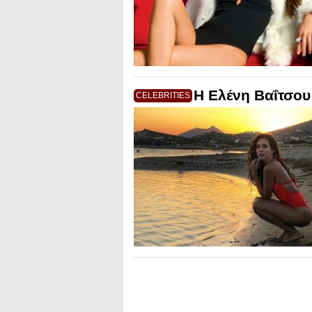
Η Ελένη Βαΐτσου
CELEBRITIES