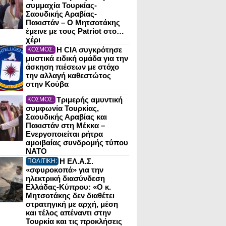
συμμαχία Τουρκίας-
Σαουδικής Αραβίας-
Πακιστάν – Ο Μητσοτάκης
έμεινε με τους Patriot στο…
χέρι
Η CIA συγκρότησε
ΚΟΣΜΟΣ:
μυστικά ειδική ομάδα για την
άσκηση πιέσεων με στόχο
την αλλαγή καθεστώτος
στην Κούβα
Τριμερής αμυντική
ΚΟΣΜΟΣ:
συμφωνία Τουρκίας,
Σαουδικής Αραβίας και
Πακιστάν στη Μέκκα –
Ενεργοποιείται ρήτρα
αμοιβαίας συνδρομής τύπου
NATO
Η ΕΛ.Α.Σ.
ΠΟΛΙΤΙΚΗ:
«σφυροκοπά» για την
ηλεκτρική διασύνδεση
Ελλάδας-Κύπρου: «Ο κ.
Μητσοτάκης δεν διαθέτει
στρατηγική με αρχή, μέση
και τέλος απέναντι στην
Τουρκία και τις προκλήσεις