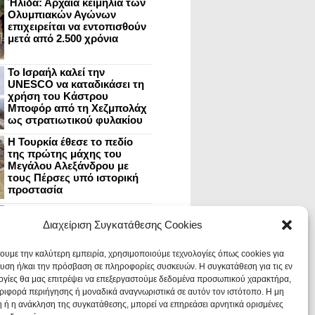
Ήλιδα: Αρχαία κειμήλια των
Ολυμπιακών Αγώνων
επιχειρείται να εντοπισθούν
μετά από 2.500 χρόνια
Το Ισραήλ καλεί την
UNESCO να καταδικάσει τη
χρήση του Κάστρου
Μποφόρ από τη Χεζμπολάχ
ως στρατιωτικού φυλακίου
Η Τουρκία έθεσε το πεδίο
της πρώτης μάχης του
Μεγάλου Αλεξάνδρου με
τους Πέρσες υπό ιστορική
προστασία
Μυστράς: Aνακαίνιση του
ανακτόρου στην
Διαχείριση Συγκατάθεσης Cookies
καστροπολιτεία και εκθέσεις
στο Παλάτι των Δεσποτών
χουμε την καλύτερη εμπειρία, χρησιμοποιούμε τεχνολογίες όπως cookies για
υση ή/και την πρόσβαση σε πληροφορίες συσκευών. Η συγκατάθεση για τις εν
ογίες θα μας επιτρέψει να επεξεργαστούμε δεδομένα προσωπικού χαρακτήρα,
Οι Νεάντερταλ έκαναν
ιφορά περιήγησης ή μοναδικά αναγνωριστικά σε αυτόν τον ιστότοπο. Η μη
οδοντιατρικές επεμβάσεις σε
χαλασμένα δόντια, σύμφωνα
 ή η ανάκληση της συγκατάθεσης, μπορεί να επηρεάσει αρνητικά ορισμένες