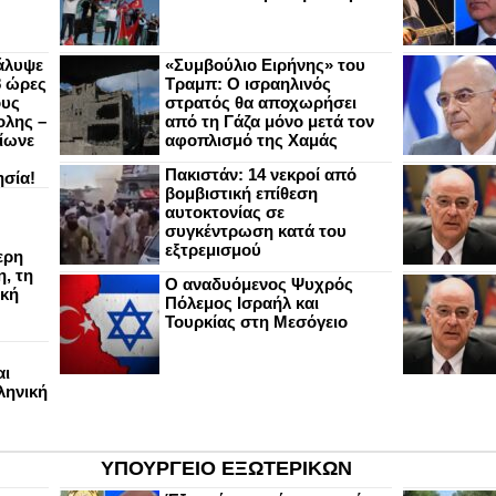
άλυψε
«Συμβούλιο Ειρήνης» του
8 ώρες
Τραμπ: Ο ισραηλινός
ους
στρατός θα αποχωρήσει
ολης –
από τη Γάζα μόνο μετά τον
ίωνε
αφοπλισμό της Χαμάς
Πακιστάν: 14 νεκροί από
ησία!
βομβιστική επίθεση
αυτοκτονίας σε
συγκέντρωση κατά του
εξτρεμισμού
ερη
, τη
Ο αναδυόμενος Ψυχρός
ική
Πόλεμος Ισραήλ και
Τουρκίας στη Μεσόγειο
αι
ληνική
ΥΠΟΥΡΓΕΙΟ ΕΞΩΤΕΡΙΚΩΝ