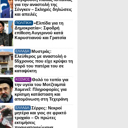
για την αναστολή της
Σένγκεν – Σκληρές δηλώσεις
και απειλές
«Ελπίδα για τη
ΠΟΛΙΤΙΚΗ:
Δημοκρατία»: Σφοδρή
επίθεση Αυγερινού κατά
Καρυστιανού και Γρατσία
Μυστράς:
ΕΛΛΑΔΑ:
Ελεύθερος με αναστολή ο
55χρονος που είχε κρύψει τη
σορό του πατέρα του σε
καταψύκτη
Θολό το τοπίο για
ΚΟΣΜΟΣ:
την υγεία του Μοτζταμπά
Χαμενεΐ: Πληροφορίες για
κρίσιμη κατάσταση και
απομόνωση στη Τεχεράνη
Σέρρες: Νεκροί
ΕΛΛΑΔΑ:
μητέρα και γιος σε φρικτό
τροχαίο – Οι πρώτες
εκτιμήσεις
πραγματογνώμονα