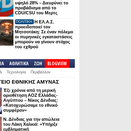
υψηλό 28% – Διευρύνει το
προβάδισμα από το
CDU/CSU του Μερτς
Η ΕΛ.Α.Σ.
ΠΟΛΙΤΙΚΗ:
προειδοποιεί τον
Μητσοτάκη: Σε έναν πόλεμο
οι πυρηνικές εγκαταστάσεις
μπορούν να γίνουν στόχος
του εχθρού
IA
ΑΘΛΗΤΙΚΑ
ΖΩΗ
BLOGVIEW
δι
Τεχνολογία
Περιβάλλον
ΕΙΟ ΕΘΝΙΚΗΣ ΑΜΥΝΑΣ
Έξι χρόνια από τη μερική
οριοθέτηση ΑΟΖ Ελλάδας-
Αιγύπτου – Νίκος Δένδιας:
«Κατοχυρώσαμε το εθνικό
συμφέρον»
Ν. Δένδιας για την απώλεια
του Λάκη Χαλκιά: «Υπήρξε
εμβληματική