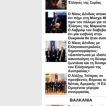
Έλληνες της Συρίας
Ο Νίκος Δένδιας αποκ
ότι πήγε στη Μόσχα 4
πριν τον πόλεμο για τ
Έλληνες της Μαριούπ
Ο Λαβρόφ τον διαβεβα
ότι μία εισβολή στην
Ουκρανία θα ήταν ανο
Ο Νίκος Δένδιας με
Ελληνοαυστραλούς
δημοσιογράφους:
«Διαπίστωσα με ιδιαίτ
ικανοποίηση τη δύναμη
ζωντάνια και τη δυναμ
του Ελληνισμού της
Αυστραλίας»
Ο Αλέξης Τσίπρας σε
πρεσβευτές Βόρειας κ
Νότιας Αμερικής: Η Ελ
Ομογένεια γέφυρα
συνεργασίας
ΒΑΛΚΑΝΙΑ