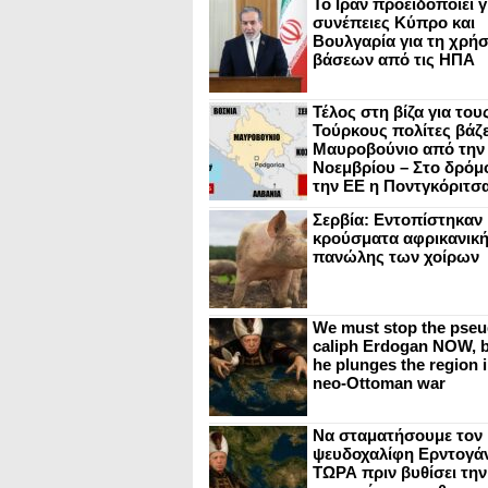
Το Ιράν προειδοποιεί γ
συνέπειες Κύπρο και
Βουλγαρία για τη χρή
βάσεων από τις ΗΠΑ
Τέλος στη βίζα για του
Τούρκους πολίτες βάζε
Μαυροβούνιο από την
Νοεμβρίου – Στο δρόμο
την ΕΕ η Ποντγκόριτσ
Σερβία: Εντοπίστηκαν
κρούσματα αφρικανικ
πανώλης των χοίρων
We must stop the pseu
caliph Erdogan NOW, b
he plunges the region i
neo-Ottoman war
Να σταματήσουμε τον
ψευδοχαλίφη Ερντογά
ΤΩΡΑ πριν βυθίσει την