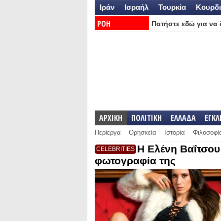
Ιράν
Ισραήλ
Τουρκία
Κουρδι
ΡΟΗ
Πατήστε εδώ για να δ
ΕΙΔΗΣΕΩΝ:
ΑΡΧΙΚΗ
ΠΟΛΙΤΙΚΗ
ΕΛΛΑΔΑ
ΕΓΚ
Περίεργα
Θρησκεία
Ιστορία
Φιλοσοφί
H Ελένη Βαΐτσου
CELEBRITIES
φωτογραφία της