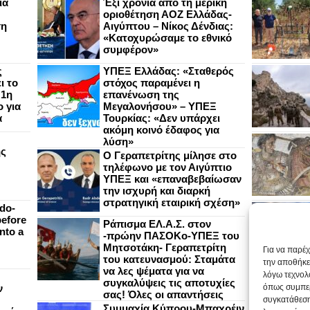
ια
Έξι χρόνια από τη μερική
οριοθέτηση ΑΟΖ Ελλάδας-
ση
Αιγύπτου – Νίκος Δένδιας:
«Κατοχυρώσαμε το εθνικό
συμφέρον»
ς
ΥΠΕΞ Ελλάδας: «Σταθερός
ι το
στόχος παραμένει η
 1η
επανένωση της
 για
Μεγαλονήσου» – ΥΠΕΞ
α
Τουρκίας: «Δεν υπάρχει
ακόμη κοινό έδαφος για
λύση»
ής
Ο Γεραπετρίτης μίλησε στο
τηλέφωνο με τον Αιγύπτιο
ΥΠΕΞ και «επαναβεβαίωσαν
την ισχυρή και διαρκή
στρατηγική εταιρική σχέση»
do-
efore
Ράπισμα ΕΛ.Α.Σ. στον
nto a
-πρώην ΠΑΣΟΚο-ΥΠΕΞ του
Μητσοτάκη- Γεραπετρίτη
Για να παρέ
του κατευνασμού: Σταμάτα
την αποθήκε
να λες ψέματα για να
λόγω τεχνολ
συγκαλύψεις τις αποτυχίες
ν
όπως συμπερ
σας! Όλες οι απαντήσεις
συγκατάθεση
Συμμαχία Κύπρου-Μπαχρέιν