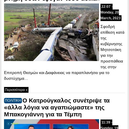
22:07 -
Monday, 20
March, 2023
Σφοδρή
επίθεση κατά
της
κυβέρνησης
Μητσοτάκη
για την
προσπάθεια
της στην
Επιτροπή Θεσμών και Διαφάνειας να παραπλανήσει για το
δυστύχημα…
Περισσότερα »
Ο Κατρούγκαλος συνέτριψε τα
ΠΟΛΙΤΙΚΗ
«άλλα λόγια να αγαπιώμαστε» της
Μπακογιάννη για τα Τέμπη
11:39 -
Sunday, 19