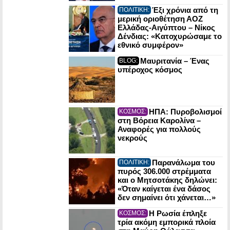
Έξι χρόνια από τη
ΠΟΛΙΤΙΚΗ:
μερική οριοθέτηση ΑΟΖ
Ελλάδας-Αιγύπτου – Νίκος
Δένδιας: «Κατοχυρώσαμε το
εθνικό συμφέρον»
Μαυριτανία – Ένας
BLOG:
υπέροχος κόσμος
ΗΠΑ: Πυροβολισμοί
ΚΟΣΜΟΣ:
στη Βόρεια Καρολίνα –
Αναφορές για πολλούς
νεκρούς
Παρανάλωμα του
ΠΟΛΙΤΙΚΗ:
πυρός 306.000 στρέμματα
και ο Μητσοτάκης δηλώνει:
«Όταν καίγεται ένα δάσος
δεν σημαίνει ότι χάνεται…»
Η Ρωσία έπληξε
ΚΟΣΜΟΣ:
τρία ακόμη εμπορικά πλοία