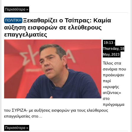
Περισσότερα »
Ξεκαθαρίζει ο Τσίπρας: Καμία
ΠΟΛΙΤΙΚΗ
αύξηση εισφορών σε ελεύθερους
επαγγελματίες
19:13 -
Thursday, 18
May, 2023
Τέλος στα
σενάρια που
προέκυψαν
περί
«κρυφής
ατζέντας»
στο
πρόγραμμα
του ΣΥΡΙΖΑ- με αυξήσεις εισφορών για τους ελεύθερους
επαγγελματίες στο…
Περισσότερα »