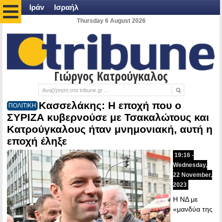
Ιράν
Ισραήλ
Thursday 6 August 2026
Γιώργος Κατρούγκαλος
Κασσελάκης: Η εποχή που ο
ΠΟΛΙΤΙΚΗ
ΣΥΡΙΖΑ κυβερνούσε με Τσακαλώτους και
Κατρούγκαλους ήταν μνημονιακή, αυτή η
εποχή έληξε
19:16 -
Wednesday,
22 November,
2023
Η ΝΔ με
«μανδύα της