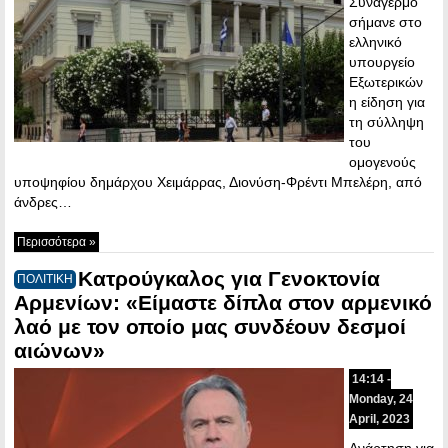
Συναγερμό
σήμανε στο
ελληνικό
υπουργείο
Εξωτερικών
η είδηση για
τη σύλληψη
του
ομογενούς
υποψηφίου δημάρχου Χειμάρρας, Διονύση-Φρέντι Μπελέρη, από
άνδρες…
Περισσότερα »
Κατρούγκαλος για Γενοκτονία
ΠΟΛΙΤΙΚΗ
Αρμενίων: «Είμαστε δίπλα στον αρμενικό
λαό με τον οποίο μας συνδέουν δεσμοί
αιώνων»
14:14 -
Monday, 24
April, 2023
Ανάρτηση για