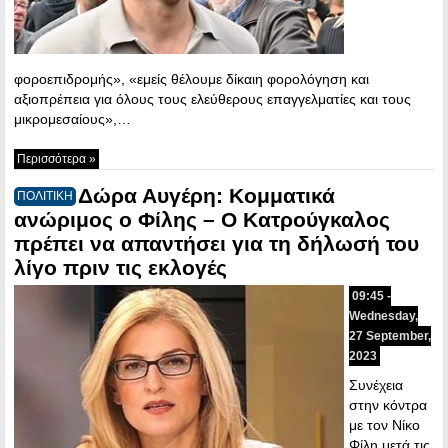
φοροεπιδρομής», «εμείς θέλουμε δίκαιη φορολόγηση και
αξιοπρέπεια για όλους τους ελεύθερους επαγγελματίες και τους
μικρομεσαίους»,…
Περισσότερα »
Δώρα Αυγέρη: Κομματικά
ΠΟΛΙΤΙΚΗ
ανώριμος ο Φίλης – Ο Κατρούγκαλος
πρέπει να απαντήσει για τη δήλωσή του
λίγο πριν τις εκλογές
09:45 -
Wednesday,
27 September,
2023
Συνέχεια
στην κόντρα
με τον Νίκο
Φίλη μετά τις