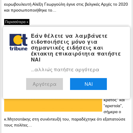
ευρωβουλευτή Αλέξη Γεωργούλη έγινε στις βελγικές Αρχές το 2020
και προσωποποιήθηκε το…
Περισσότερα »
ΣΥΡΙΖΑ: Ο Μητσοτάκης βγάζει
ΠΟΛΙΤΙΚΗ
Εάν θέλετε να λαμβάνετε
άχρηστους τους δήθεν αρίστους και τάζει
ειδοποιήσεις μόνο για
«νέα πρόσωπα»
σημαντικές ειδήσεις και
έκτακτη επικαιρότητα πατήστε
20:26 - Friday,
ΝΑΙ
14 April, 2023
...αλλιώς πατήστε αργότερα
«Αφού επί
τέσσερα
χρόνια
Αργότερα
ΝΑΙ
διαφήμιζε
“επιτελικό
κράτος” και
“αριστεία”,
σήμερα ο
κ.Μητσοτάκης στη συνέντευξή του, παραδέχτηκε ότι εξαπατούσε
τους πολίτες…