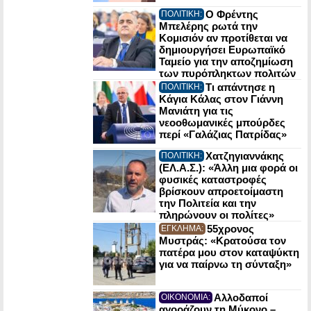
Ο Φρέντης
ΠΟΛΙΤΙΚΗ:
Μπελέρης ρωτά την
Κομισιόν αν προτίθεται να
δημιουργήσει Ευρωπαϊκό
Ταμείο για την αποζημίωση
των πυρόπληκτων πολιτών
Τι απάντησε η
ΠΟΛΙΤΙΚΗ:
Κάγια Κάλας στον Γιάννη
Μανιάτη για τις
νεοοθωμανικές μπούρδες
περί «Γαλάζιας Πατρίδας»
Χατζηγιαννάκης
ΠΟΛΙΤΙΚΗ:
(ΕΛ.Α.Σ.): «Άλλη μια φορά οι
φυσικές καταστροφές
βρίσκουν απροετοίμαστη
την Πολιτεία και την
πληρώνουν οι πολίτες»
55χρονος
ΕΓΚΛΗΜΑ:
Μυστράς: «Κρατούσα τον
πατέρα μου στον καταψύκτη
για να παίρνω τη σύνταξη»
Αλλοδαποί
ΟΙΚΟΝΟΜΙΑ:
αγοράζουν τη Μύκονο –