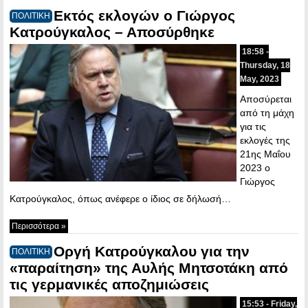
Εκτός εκλογών ο Γιώργος
ΠΟΛΙΤΙΚΗ
Κατρούγκαλος – Αποσύρθηκε
18:58 -
Thursday, 18
May, 2023
Αποσύρεται
από τη μάχη
για τις
εκλογές της
21ης Μαΐου
2023 ο
Γιώργος
Κατρούγκαλος, όπως ανέφερε ο ίδιος σε δήλωσή…
Περισσότερα »
Οργή Κατρούγκαλου για την
ΠΟΛΙΤΙΚΗ
«παραίτηση» της Αυλής Μητσοτάκη από
τις γερμανικές αποζημιώσεις
15:53 - Friday,