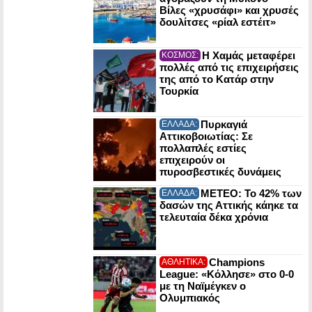
Βίλες «χρυσάφι» και χρυσές
δουλίτσες «ρίαλ εστέιτ»
Η Χαμάς μεταφέρει
ΚΟΣΜΟΣ:
πολλές από τις επιχειρήσεις
της από το Κατάρ στην
Τουρκία
Πυρκαγιά
ΕΛΛΑΔΑ:
Αττικοβοιωτίας: Σε
πολλαπλές εστίες
επιχειρούν οι
πυροσβεστικές δυνάμεις
ΜΕΤΕΟ: Το 42% των
ΕΛΛΑΔΑ:
δασών της Αττικής κάηκε τα
τελευταία δέκα χρόνια
Champions
ΑΘΛΗΤΙΚΑ:
League: «Κόλλησε» στο 0-0
με τη Ναϊμέγκεν ο
Ολυμπιακός