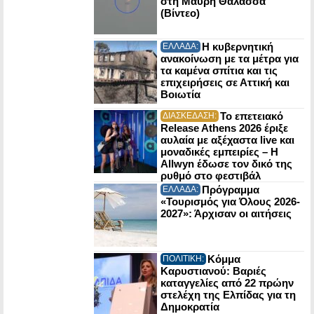
στη Μαύρη Θάλασσα
(Βίντεο)
Η κυβερνητική
ΕΛΛΑΔΑ:
ανακοίνωση με τα μέτρα για
τα καμένα σπίτια και τις
επιχειρήσεις σε Αττική και
Βοιωτία
Το επετειακό
ΔΙΑΣΚΕΔΑΣΗ:
Release Athens 2026 έριξε
αυλαία με αξέχαστα live και
μοναδικές εμπειρίες – Η
Allwyn έδωσε τον δικό της
ρυθμό στο φεστιβάλ
Πρόγραμμα
ΕΛΛΑΔΑ:
«Τουρισμός για Όλους 2026-
2027»: Άρχισαν οι αιτήσεις
Κόμμα
ΠΟΛΙΤΙΚΗ:
Καρυστιανού: Βαριές
καταγγελίες από 22 πρώην
στελέχη της Ελπίδας για τη
Δημοκρατία