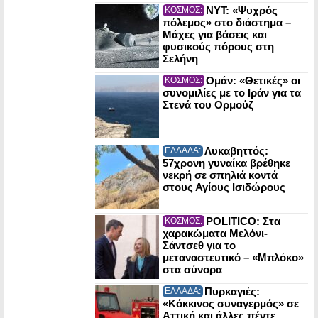
NYT: «Ψυχρός
ΚΟΣΜΟΣ:
πόλεμος» στο διάστημα –
Μάχες για βάσεις και
φυσικούς πόρους στη
Σελήνη
Ομάν: «Θετικές» οι
ΚΟΣΜΟΣ:
συνομιλίες με το Ιράν για τα
Στενά του Ορμούζ
Λυκαβηττός:
ΕΛΛΑΔΑ:
57χρονη γυναίκα βρέθηκε
νεκρή σε σπηλιά κοντά
στους Αγίους Ισιδώρους
POLITICO: Στα
ΚΟΣΜΟΣ:
χαρακώματα Μελόνι-
Σάντσεθ για το
μεταναστευτικό – «Μπλόκο»
στα σύνορα
Πυρκαγιές:
ΕΛΛΑΔΑ:
«Κόκκινος συναγερμός» σε
Αττική και άλλες πέντε