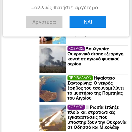
Αραβία, Πακιστάν- απειλεί
Ισραήλ και Ινδία;
...αλλιώς πατήστε αργότερα
Γροιλανδία: Στόχος
ΚΟΣΜΟΣ:
Αργότερα
ΝΑΙ
της «αυλής Τραμπ»
πετρελαϊκό κοίτασμα αξίας
έως $1 τρισ.
Βουλγαρία:
ΚΟΣΜΟΣ:
Ουκρανικό drone εξερράγη
κοντά σε αγωγό φυσικού
αερίου
Ηφαίστειο
ΠΕΡΙΒΑΛΛΟΝ:
Σαντορίνης: Ο νεκρός
έφηβος του τσουνάμι λύνει
το μυστήριο της Πομπηίας
του Αιγαίου
Η Ρωσία έπληξε
ΚΟΣΜΟΣ:
πλοία και στρατιωτικές
εγκαταστάσεις που
υποστηρίζουν την Ουκρανία
σε Οδησσό και Μικολάιφ