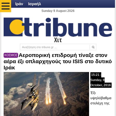
Ιράν
Ισραήλ
Sunday 9 August 2026
Χιτ
Αεροπορική επιδρομή τίναξε στον
ΚΟΣΜΟΣ
αέρα έξι οπλαρχηγούς του ISIS στο δυτικό
Ιράκ
15:21 -
Sunday, 9
October, 2016
Έξι
υψηλόβαθμα
στελέχη της