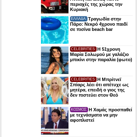
περιοχές της χώρας την
Κυριακή
Τραγωδία στην
ΕΛΛΑΔΑ:
Πάρο: Νεκρό 4χρονο παιδί
σε πισίνα beach bar
Η 51χρονη
CELEBRITIES:
Μαρία Σολωμού με γαλάζιο
μπικίνι στην παραλία (φωτο)
Η Μπρίτνεϊ
CELEBRITIES:
Σπίαρς λέει ότι απέτυχε ως
μητέρα, επειδή ο γιος της
δεν πιστεύει στον Θεό
Η Χαμάς προσπαθεί
ΚΟΣΜΟΣ:
με τεχνάσματα να μην
αφοπλιστεί