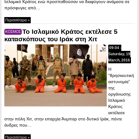
Ισλαμικό Κράτος ενώ προσπαθούσαν να διαφύγουν ανάμεσα σε
πρόσφυγες από…
Περισσότερα »
Το Ισλαμικό Κράτος εκτέλεσε 5
ΚΟΣΜΟΣ
κατασκόπους του Ιράκ στη Χιτ
09:04 -
Saturday, 19
March, 2016
Η
“θρησκευτική
αστυνομία”
της
οργάνωσης
Ισλαμικό
Κράτος
εκτέλεσε
στην πόλη Χιτ, στην επαρχία Άνμπαρ στο δυτικό Ιράκ, πέντε
άνδρες που…
Περισσότερα »