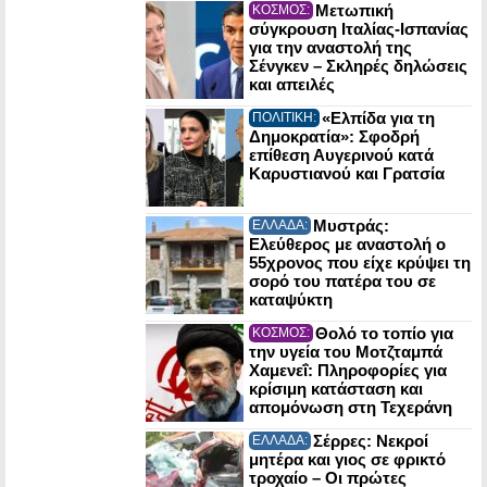
Μετωπική
ΚΟΣΜΟΣ:
σύγκρουση Ιταλίας-Ισπανίας
για την αναστολή της
Σένγκεν – Σκληρές δηλώσεις
και απειλές
«Ελπίδα για τη
ΠΟΛΙΤΙΚΗ:
Δημοκρατία»: Σφοδρή
επίθεση Αυγερινού κατά
Καρυστιανού και Γρατσία
Μυστράς:
ΕΛΛΑΔΑ:
Ελεύθερος με αναστολή ο
55χρονος που είχε κρύψει τη
σορό του πατέρα του σε
καταψύκτη
Θολό το τοπίο για
ΚΟΣΜΟΣ:
την υγεία του Μοτζταμπά
Χαμενεΐ: Πληροφορίες για
κρίσιμη κατάσταση και
απομόνωση στη Τεχεράνη
Σέρρες: Νεκροί
ΕΛΛΑΔΑ:
μητέρα και γιος σε φρικτό
τροχαίο – Οι πρώτες