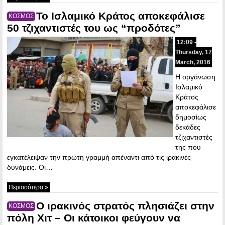
Το Ισλαμικό Κράτος αποκεφάλισε
ΚΟΣΜΟΣ
50 τζιχαντιστές του ως “προδότες”
12:09 -
Thursday, 17
March, 2016
Η οργάνωση
Ισλαμικό
Κράτος
αποκεφάλισε
δημοσίως
δεκάδες
τζιχαντιστές
της που
εγκατέλειψαν την πρώτη γραμμή απέναντι από τις ιρακινές
δυνάμεις. Οι…
Περισσότερα »
Ο ιρακινός στρατός πλησιάζει στην
ΚΟΣΜΟΣ
πόλη Χιτ – Οι κάτοικοι φεύγουν να