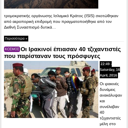
τρομοκρατικής οργάνωσης Ισλαμικό Κράτος (ISIS) σκοτώθηκαν
από αεροπορική επιδρομή που πραγματοποιήθηκε από τον
Διεθνή Συνασπισμό δυτικά…
Περισσότερα »
Οι Ιρακινοί έπιασαν 40 τζιχαντιστές
ΚΟΣΜΟΣ
που παρίσταναν τους πρόσφυγες
22:49 -
Saturday, 16
April, 2016
Οι ιρακινές
δυνάμεις
ανακάλυψαν
και
συνέλαβαν
40
τζιχαντιστές
μέλη στο