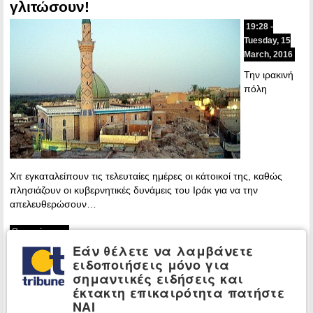
γλιτώσουν!
19:28 -
Tuesday, 15
March, 2016
Την ιρακινή
πόλη
Χιτ εγκαταλείπουν τις τελευταίες ημέρες οι κάτοικοί της, καθώς
πλησιάζουν οι κυβερνητικές δυνάμεις του Ιράκ για να την
απελευθερώσουν…
Περισσότερα »
Εάν θέλετε να λαμβάνετε
ειδοποιήσεις μόνο για
ΤΕΛΕΥΤΑΙΕΣ ΕΙΔΗΣΕΙΣ
σημαντικές ειδήσεις και
έκτακτη επικαιρότητα πατήστε
Η Συμφωνία της
ΚΟΣΜΟΣ:
Μέκκας -Τουρκία, Σαουδ.
ΝΑΙ