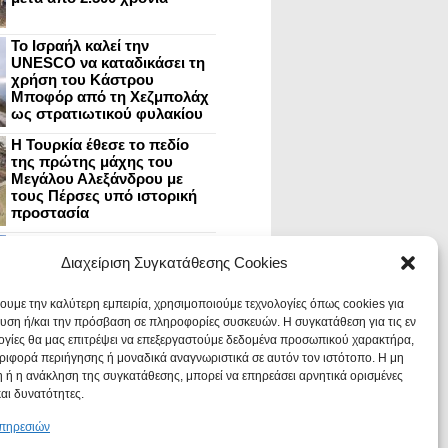
Το Ισραήλ καλεί την
UNESCO να καταδικάσει τη
χρήση του Κάστρου
Μποφόρ από τη Χεζμπολάχ
ως στρατιωτικού φυλακίου
Η Τουρκία έθεσε το πεδίο
της πρώτης μάχης του
Μεγάλου Αλεξάνδρου με
τους Πέρσες υπό ιστορική
προστασία
Μυστράς: Aνακαίνιση του
ανακτόρου στην
Διαχείριση Συγκατάθεσης Cookies
καστροπολιτεία και εκθέσεις
στο Παλάτι των Δεσποτών
χουμε την καλύτερη εμπειρία, χρησιμοποιούμε τεχνολογίες όπως cookies για
υση ή/και την πρόσβαση σε πληροφορίες συσκευών. Η συγκατάθεση για τις εν
ογίες θα μας επιτρέψει να επεξεργαστούμε δεδομένα προσωπικού χαρακτήρα,
Οι Νεάντερταλ έκαναν
ιφορά περιήγησης ή μοναδικά αναγνωριστικά σε αυτόν τον ιστότοπο. Η μη
οδοντιατρικές επεμβάσεις σε
χαλασμένα δόντια, σύμφωνα
 ή η ανάκληση της συγκατάθεσης, μπορεί να επηρεάσει αρνητικά ορισμένες
με ευρήματα
και δυνατότητες.
υπηρεσιών