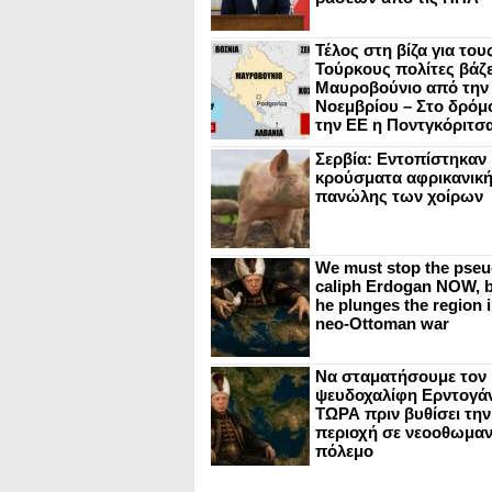
Τέλος στη βίζα για του
Τούρκους πολίτες βάζε
Μαυροβούνιο από την
Νοεμβρίου – Στο δρόμο
την ΕΕ η Ποντγκόριτσ
Σερβία: Εντοπίστηκαν
κρούσματα αφρικανικ
πανώλης των χοίρων
We must stop the pseu
caliph Erdogan NOW, b
he plunges the region i
neo-Ottoman war
Να σταματήσουμε τον
ψευδοχαλίφη Ερντογά
ΤΩΡΑ πριν βυθίσει την
περιοχή σε νεοοθωμαν
πόλεμο