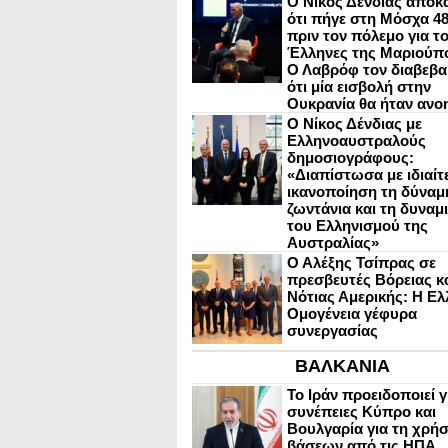
Ο Νίκος Δένδιας αποκ
ότι πήγε στη Μόσχα 4
πριν τον πόλεμο για τ
Έλληνες της Μαριούπ
Ο Λαβρόφ τον διαβεβα
ότι μία εισβολή στην
Ουκρανία θα ήταν ανο
Ο Νίκος Δένδιας με
Ελληνοαυστραλούς
δημοσιογράφους:
«Διαπίστωσα με ιδιαίτ
ικανοποίηση τη δύναμη
ζωντάνια και τη δυναμ
του Ελληνισμού της
Αυστραλίας»
Ο Αλέξης Τσίπρας σε
πρεσβευτές Βόρειας κ
Νότιας Αμερικής: Η Ελ
Ομογένεια γέφυρα
συνεργασίας
ΒΑΛΚΑΝΙΑ
Το Ιράν προειδοποιεί γ
συνέπειες Κύπρο και
Βουλγαρία για τη χρή
βάσεων από τις ΗΠΑ