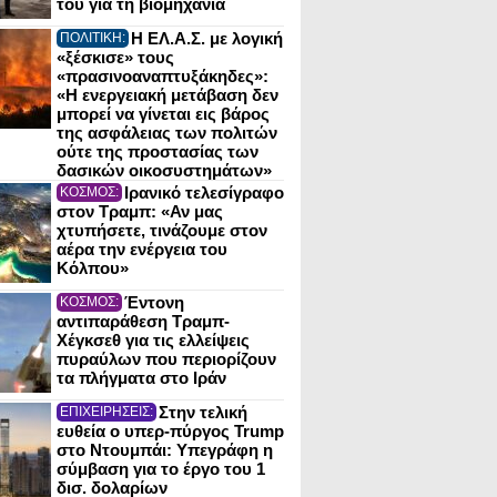
του για τη βιομηχανία
Η ΕΛ.Α.Σ. με λογική
ΠΟΛΙΤΙΚΗ:
«ξέσκισε» τους
«πρασινοαναπτυξάκηδες»:
«Η ενεργειακή μετάβαση δεν
μπορεί να γίνεται εις βάρος
της ασφάλειας των πολιτών
ούτε της προστασίας των
δασικών οικοσυστημάτων»
Ιρανικό τελεσίγραφο
ΚΟΣΜΟΣ:
στον Τραμπ: «Αν μας
χτυπήσετε, τινάζουμε στον
αέρα την ενέργεια του
Κόλπου»
Έντονη
ΚΟΣΜΟΣ:
αντιπαράθεση Τραμπ-
Χέγκσεθ για τις ελλείψεις
πυραύλων που περιορίζουν
τα πλήγματα στο Ιράν
Στην τελική
ΕΠΙΧΕΙΡΗΣΕΙΣ:
ευθεία ο υπερ-πύργος Trump
στο Ντουμπάι: Υπεγράφη η
σύμβαση για το έργο του 1
δισ. δολαρίων