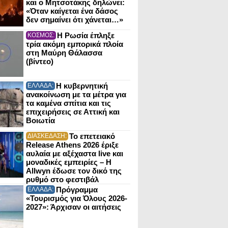
και ο Μητσοτάκης δηλώνει:
«Όταν καίγεται ένα δάσος
δεν σημαίνει ότι χάνεται…»
Η Ρωσία έπληξε
ΚΟΣΜΟΣ:
τρία ακόμη εμπορικά πλοία
στη Μαύρη Θάλασσα
(βίντεο)
Η κυβερνητική
ΕΛΛΑΔΑ:
ανακοίνωση με τα μέτρα για
τα καμένα σπίτια και τις
επιχειρήσεις σε Αττική και
Βοιωτία
Το επετειακό
ΔΙΑΣΚΕΔΑΣΗ:
Release Athens 2026 έριξε
αυλαία με αξέχαστα live και
μοναδικές εμπειρίες – Η
Allwyn έδωσε τον δικό της
ρυθμό στο φεστιβάλ
Πρόγραμμα
ΕΛΛΑΔΑ:
«Τουρισμός για Όλους 2026-
2027»: Άρχισαν οι αιτήσεις