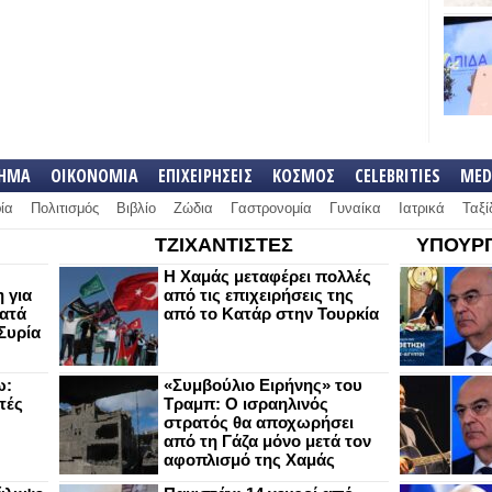
ΛΗΜΑ
ΟΙΚΟΝΟΜΙΑ
ΕΠΙΧΕΙΡΗΣΕΙΣ
ΚΟΣΜΟΣ
CELEBRITIES
MED
ία
Πολιτισμός
Βιβλίο
Ζώδια
Γαστρονομία
Γυναίκα
Ιατρικά
Ταξί
ΤΖΙΧΑΝΤΙΣΤΕΣ
ΥΠΟΥΡΓ
Η Χαμάς μεταφέρει πολλές
 για
από τις επιχειρήσεις της
κατά
από το Κατάρ στην Τουρκία
Συρία
ω:
«Συμβούλιο Ειρήνης» του
τές
Τραμπ: Ο ισραηλινός
στρατός θα αποχωρήσει
από τη Γάζα μόνο μετά τον
αφοπλισμό της Χαμάς