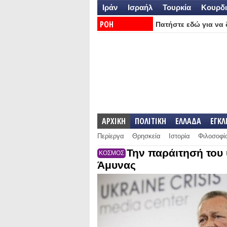
Ιράν
Ισραήλ
Τουρκία
Κουρδι
ΡΟΗ
Πατήστε εδώ για να δ
ΕΙΔΗΣΕΩΝ:
ΑΡΧΙΚΗ
ΠΟΛΙΤΙΚΗ
ΕΛΛΑΔΑ
ΕΓΚ
Περίεργα
Θρησκεία
Ιστορία
Φιλοσοφί
Την παράιτησή του
ΚΟΣΜΟΣ
Άμυνας