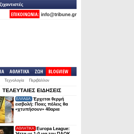
ζιχαντιστές
ΕΠΙΚΟΙΝΩΝΙΑ:
info@tribune.gr
IA
ΑΘΛΗΤΙΚΑ
ΖΩΗ
BLOGVIEW
Τεχνολογία
Περιβάλλον
ΤΕΛΕΥΤΑΙΕΣ ΕΙΔΗΣΕΙΣ
Έρχεται θερμή
ΕΛΛΑΔΑ:
εισβολή: Ποιες πόλεις θα
«χτυπήσουν» 40αρια
Europa League:
ΑΘΛΗΤΙΚΑ:
Ήττα με 1-0 για τον ΠΑΟΚ