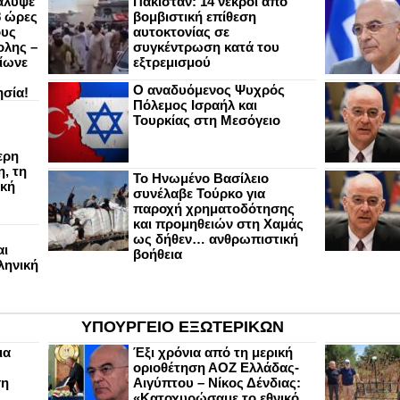
άλυψε
Πακιστάν: 14 νεκροί από
8 ώρες
βομβιστική επίθεση
ους
αυτοκτονίας σε
ολης –
συγκέντρωση κατά του
ίωνε
εξτρεμισμού
Ο αναδυόμενος Ψυχρός
ησία!
Πόλεμος Ισραήλ και
Τουρκίας στη Μεσόγειο
ερη
, τη
Το Ηνωμένο Βασίλειο
ική
συνέλαβε Τούρκο για
παροχή χρηματοδότησης
και προμηθειών στη Χαμάς
ως δήθεν… ανθρωπιστική
αι
βοήθεια
ληνική
ΥΠΟΥΡΓΕΙΟ ΕΞΩΤΕΡΙΚΩΝ
ια
Έξι χρόνια από τη μερική
οριοθέτηση ΑΟΖ Ελλάδας-
ση
Αιγύπτου – Νίκος Δένδιας:
«Κατοχυρώσαμε το εθνικό