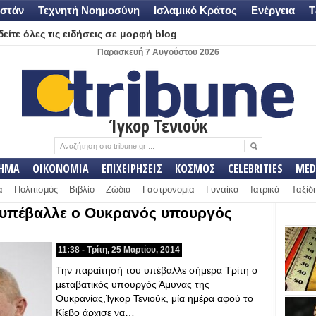
στάν
Τεχνητή Νοημοσύνη
Ισλαμικό Κράτος
Ενέργεια
Τ
είτε όλες τις ειδήσεις σε μορφή blog
Παρασκευή 7 Αυγούστου 2026
Ίγκορ Τενιούκ
ΛΗΜΑ
ΟΙΚΟΝΟΜΙΑ
ΕΠΙΧΕΙΡΗΣΕΙΣ
ΚΟΣΜΟΣ
CELEBRITIES
MED
α
Πολιτισμός
Βιβλίο
Ζώδια
Γαστρονομία
Γυναίκα
Ιατρικά
Ταξίδι
 υπέβαλλε ο Ουκρανός υπουργός
11:38 - Τρίτη, 25 Μαρτίου, 2014
Την παραίτησή του υπέβαλλε σήμερα Τρίτη ο
μεταβατικός υπουργός Άμυνας της
Ουκρανίας,Ίγκορ Τενιούκ, μία ημέρα αφού το
Κίεβο άρχισε να…