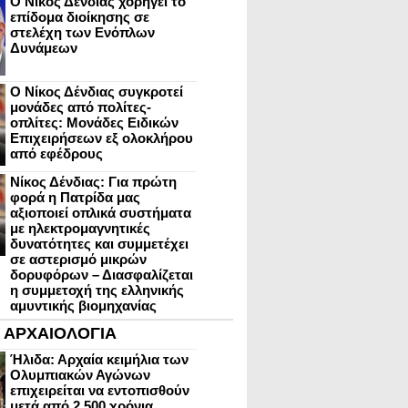
Ο Νίκος Δένδιας χορηγεί το
επίδομα διοίκησης σε
στελέχη των Ενόπλων
Δυνάμεων
Ο Νίκος Δένδιας συγκροτεί
μονάδες από πολίτες-
οπλίτες: Μονάδες Ειδικών
Επιχειρήσεων εξ ολοκλήρου
από εφέδρους
Νίκος Δένδιας: Για πρώτη
φορά η Πατρίδα μας
αξιοποιεί οπλικά συστήματα
με ηλεκτρομαγνητικές
δυνατότητες και συμμετέχει
σε αστερισμό μικρών
δορυφόρων – Διασφαλίζεται
η συμμετοχή της ελληνικής
αμυντικής βιομηχανίας
ΑΡΧΑΙΟΛΟΓΙΑ
Ήλιδα: Αρχαία κειμήλια των
Ολυμπιακών Αγώνων
επιχειρείται να εντοπισθούν
μετά από 2.500 χρόνια