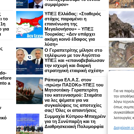
συμφέρον»
ς
ΥΠΕΞ Ελλάδας: «Σταθερός
ι το
στόχος παραμένει η
 1η
επανένωση της
 για
Μεγαλονήσου» – ΥΠΕΞ
α
Τουρκίας: «Δεν υπάρχει
ακόμη κοινό έδαφος για
λύση»
ής
Ο Γεραπετρίτης μίλησε στο
τηλέφωνο με τον Αιγύπτιο
ΥΠΕΞ και «επαναβεβαίωσαν
την ισχυρή και διαρκή
στρατηγική εταιρική σχέση»
do-
efore
Ράπισμα ΕΛ.Α.Σ. στον
nto a
-πρώην ΠΑΣΟΚο-ΥΠΕΞ του
Μητσοτάκη- Γεραπετρίτη
Για να παρέ
του κατευνασμού: Σταμάτα
την αποθήκε
να λες ψέματα για να
λόγω τεχνολ
συγκαλύψεις τις αποτυχίες
ν
όπως συμπερ
σας! Όλες οι απαντήσεις
συγκατάθεση
Συμμαχία Κύπρου-Μπαχρέιν
ικό
λειτουργίες 
για τη Συνύπαρξη και τη
Διαθρησκειακή Πολυμορφία
Διαχείριση 