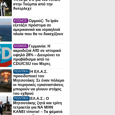
στην Τούμπα από την
Άντερλεχτ
Ορμούζ: Το Ιράν
ΚΟΣΜΟΣ:
εξετάζει πρόστιμα σε
αμερικανικά και ισραηλινά
πλοία που θα το διασχίζουν
Γερμανία: Η
ΚΟΣΜΟΣ:
ακροδεξιά AfD σε ιστορικό
υψηλό 28% – Διευρύνει το
προβάδισμα από το
CDU/CSU του Μερτς
Η ΕΛ.Α.Σ.
ΠΟΛΙΤΙΚΗ:
προειδοποιεί τον
Μητσοτάκη: Σε έναν πόλεμο
οι πυρηνικές εγκαταστάσεις
μπορούν να γίνουν στόχος
του εχθρού
ΕΛ.Α.Σ.: Ο
ΠΟΛΙΤΙΚΗ:
Μητσοτάκης ζητά και τρίτη
τετραετία για ΝΑ ΜΗΝ
ΚΑΝΕΙ τίποτα! – Τα ψέματά