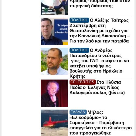
Αραβίας-Τουρκίας-Πακιστάν
πυρηνική διάσταση;
Ο Αλέξης Τσίπρας
ΠΟΛΙΤΙΚΗ:
2 Σεπτέμβρη στη
Θεσσαλονίκη με σχέδιο για
την Κοινωνική Δικαιοσύνη –
Για τον λαό και την πατρίδα
Ο Ανδρέας
ΠΟΛΙΤΙΚΗ:
Παπανδρέου ο νεότερος
-γιος του ΓΑΠ- σκέφτεται να
κατέβει υποψήφιος
βουλευτής στο Ηράκλειο
Κρήτης
Στα Ηλύσια
CELEBRITIES:
Πεδία ο Έλληνας Νίκος
Καλογερόπουλος (βίντεο)
Μήλος:
ΕΛΛΑΔΑ:
«Ελικοδρόμιο» το
Σαρακήνικο – Παρέμβαση
εισαγγελέα για το ελικόπτερο
που προσγειώθηκε