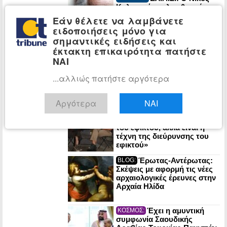
Καλογερόπουλος θα μείνει
στη μνήμη μας για τον
Εάν θέλετε να λαμβάνετε
ασυμβίβαστο χαρακτήρα του
ειδοποιήσεις μόνο για
σημαντικές ειδήσεις και
Αλέξης Τσίπρας:
ΠΟΛΙΤΙΚΗ:
έκτακτη επικαιρότητα πατήστε
«Το ζήτημα της ακρίβειας
ΝΑΙ
δεν αντιμετωπίζεται με
επιδόματα» – «Δεν λύνεις
...αλλιώς πατήστε αργότερα
κανένα πρόβλημα αν δεν
καταπολεμήσεις την αιτία
του προβλήματος»
Αργότερα
ΝΑΙ
Αλέξης Τσίπρας:
ΠΟΛΙΤΙΚΗ:
«Η πολιτική δεν είναι η τέχνη
του εφικτού, αλλά είναι η
τέχνη της διεύρυνσης του
εφικτού»
Έρωτας-Αντέρωτας:
BLOG:
Σκέψεις με αφορμή τις νέες
αρχαιολογικές έρευνες στην
Αρχαία Ηλίδα
Έχει η αμυντική
ΚΟΣΜΟΣ:
συμφωνία Σαουδικής