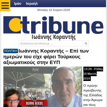
Ιράν
Ισραήλ
Monday 10 August 2026
Ιωάννης Κοραντής
Ιωάννης Κοραντής – Επί των
ΠΟΛΙΤΙΚΗ
ημερών του είχε φέρει Τούρκους
αξιωματικούς στην ΕΥΠ
13:29 - Friday,
15 March,
2019
Ο πρώην
πρεσβευτής
της Ελλάδας
στην Άγκυρα
και τέως