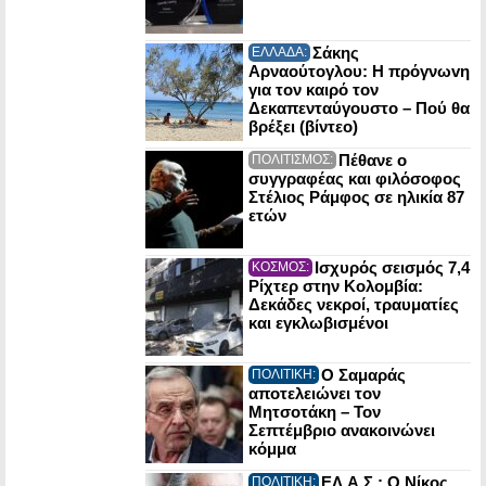
Σάκης
ΕΛΛΑΔΑ:
Αρναούτογλου: Η πρόγνωvη
για τον καιρό τον
Δεκαπενταύγουστο – Πού θα
βρέξει (βίντεο)
Πέθανε ο
ΠΟΛΙΤΙΣΜΟΣ:
συγγραφέας και φιλόσοφος
Στέλιος Ράμφος σε ηλικία 87
ετών
Ισχυρός σεισμός 7,4
ΚΟΣΜΟΣ:
Ρίχτερ στην Κολομβία:
Δεκάδες νεκροί, τραυματίες
και εγκλωβισμένοι
Ο Σαμαράς
ΠΟΛΙΤΙΚΗ:
αποτελειώνει τον
Μητσοτάκη – Τον
Σεπτέμβριο ανακοινώνει
κόμμα
ΕΛ.Α.Σ.: Ο Νίκος
ΠΟΛΙΤΙΚΗ: