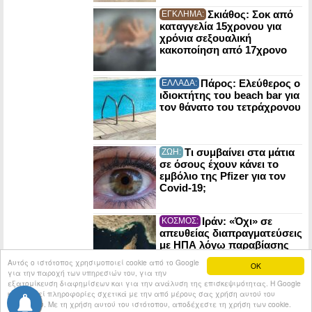
Σκιάθος: Σοκ από
ΕΓΚΛΗΜΑ:
καταγγελία 15χρονου για
χρόνια σεξουαλική
κακοποίηση από 17χρονο
Πάρος: Ελεύθερος ο
ΕΛΛΑΔΑ:
ιδιοκτήτης του beach bar για
τον θάνατο του τετράχρονου
Τι συμβαίνει στα μάτια
ΖΩΗ:
σε όσους έχουν κάνει το
εμβόλιο της Pfizer για τον
Covid-19;
Ιράν: «Όχι» σε
ΚΟΣΜΟΣ:
απευθείας διαπραγματεύσεις
με ΗΠΑ λόγω παραβίασης
της ενδιάμεσης συμφωνίας
Αυτός ο ιστότοπος χρησιμοποιεί cookie από το Google
OK
για την παροχή των υπηρεσιών του, για την
εξατομίκευση διαφημίσεων και για την ανάλυση της επισκεψιμότητας. Η Google
κοινοποιεί πληροφορίες σχετικά με την από μέρους σας χρήση αυτού του
© 2026
Tribune.gr
All rights reserved.
Entries RSS
ιστότοπου. Με τη χρήση αυτού του ιστότοπου, αποδέχεστε τη χρήση των cookie.