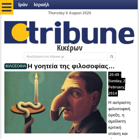
Ιράν
Ισραήλ
Thursday 6 August 2026
Κικέρων
Η γοητεία της φιλοσοφίας…
ΦΙΛΟΣΟΦΙΑ
20:49 -
Sunday, 2
February,
2014
Η ασίγαστη
φιλοσοφική
όρεξη, η
αμείλικτη
κριτική
στάση και