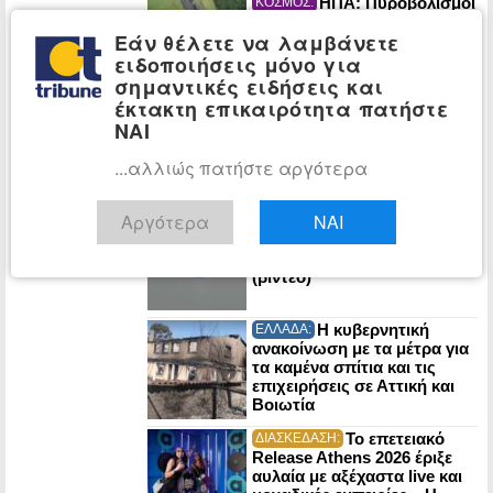
ΗΠΑ: Πυροβολισμοί
ΚΟΣΜΟΣ:
στη Βόρεια Καρολίνα –
Εάν θέλετε να λαμβάνετε
Αναφορές για πολλούς
νεκρούς
ειδοποιήσεις μόνο για
σημαντικές ειδήσεις και
έκτακτη επικαιρότητα πατήστε
Παρανάλωμα του
ΠΟΛΙΤΙΚΗ:
ΝΑΙ
πυρός 306.000 στρέμματα
και ο Μητσοτάκης δηλώνει:
...αλλιώς πατήστε αργότερα
«Όταν καίγεται ένα δάσος
δεν σημαίνει ότι χάνεται…»
Αργότερα
ΝΑΙ
Η Ρωσία έπληξε
ΚΟΣΜΟΣ:
τρία ακόμη εμπορικά πλοία
στη Μαύρη Θάλασσα
(βίντεο)
Η κυβερνητική
ΕΛΛΑΔΑ:
ανακοίνωση με τα μέτρα για
τα καμένα σπίτια και τις
επιχειρήσεις σε Αττική και
Βοιωτία
Το επετειακό
ΔΙΑΣΚΕΔΑΣΗ:
Release Athens 2026 έριξε
αυλαία με αξέχαστα live και