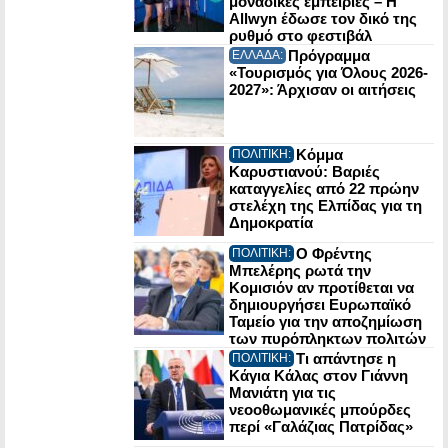
μοναδικές εμπειρίες – Η
Allwyn έδωσε τον δικό της
ρυθμό στο φεστιβάλ
Πρόγραμμα
ΕΛΛΑΔΑ:
«Τουρισμός για Όλους 2026-
2027»: Άρχισαν οι αιτήσεις
Κόμμα
ΠΟΛΙΤΙΚΗ:
Καρυστιανού: Βαριές
καταγγελίες από 22 πρώην
στελέχη της Ελπίδας για τη
Δημοκρατία
Ο Φρέντης
ΠΟΛΙΤΙΚΗ:
Μπελέρης ρωτά την
Κομισιόν αν προτίθεται να
δημιουργήσει Ευρωπαϊκό
Ταμείο για την αποζημίωση
των πυρόπληκτων πολιτών
Τι απάντησε η
ΠΟΛΙΤΙΚΗ:
Κάγια Κάλας στον Γιάννη
Μανιάτη για τις
νεοοθωμανικές μπούρδες
περί «Γαλάζιας Πατρίδας»