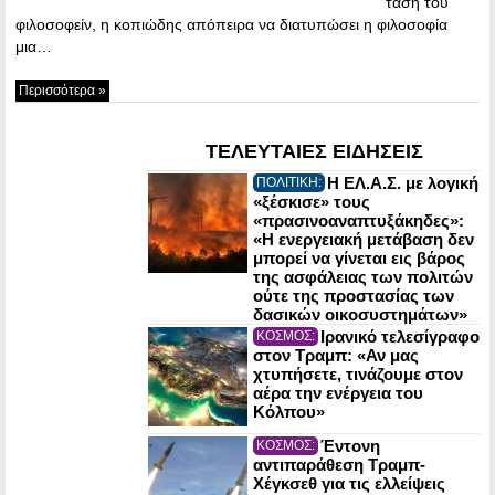
τάση του
φιλοσοφείν, η κοπιώδης απόπειρα να διατυπώσει η φιλοσοφία
μια…
Περισσότερα »
ΤΕΛΕΥΤΑΙΕΣ ΕΙΔΗΣΕΙΣ
Η ΕΛ.Α.Σ. με λογική
ΠΟΛΙΤΙΚΗ:
«ξέσκισε» τους
«πρασινοαναπτυξάκηδες»:
«Η ενεργειακή μετάβαση δεν
μπορεί να γίνεται εις βάρος
της ασφάλειας των πολιτών
ούτε της προστασίας των
δασικών οικοσυστημάτων»
Ιρανικό τελεσίγραφο
ΚΟΣΜΟΣ:
στον Τραμπ: «Αν μας
χτυπήσετε, τινάζουμε στον
αέρα την ενέργεια του
Κόλπου»
Έντονη
ΚΟΣΜΟΣ:
αντιπαράθεση Τραμπ-
Χέγκσεθ για τις ελλείψεις