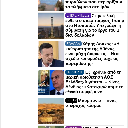
πυραύλων που περιορίζουν
τα πλήγματα στο Ιράν
Στην τελική
ΕΠΙΧΕΙΡΗΣΕΙΣ:
ευθεία ο υπερ-πύργος Trump
στο Ντουμπάι: Υπεγράφη η
σύμβαση για το έργο του 1
δισ. δολαρίων
Χάρης Δούκας: «Η
ΕΛΛΑΔΑ:
καθαριότητα της Αθήνας
είναι μάχη διαρκείας – Νέα
σχέδια και ομάδες ταχείας
παρέμβασης»
Έξι χρόνια από τη
ΠΟΛΙΤΙΚΗ:
μερική οριοθέτηση ΑΟΖ
Ελλάδας-Αιγύπτου – Νίκος
Δένδιας: «Κατοχυρώσαμε το
εθνικό συμφέρον»
Μαυριτανία – Ένας
BLOG:
υπέροχος κόσμος