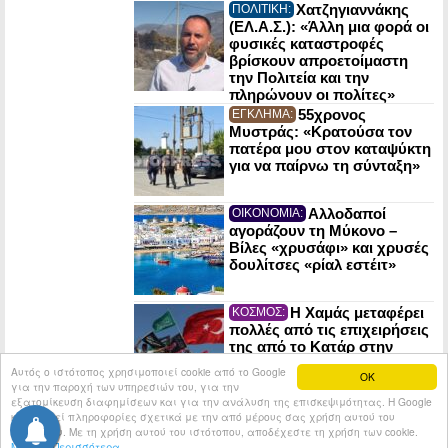
Χατζηγιαννάκης
ΠΟΛΙΤΙΚΗ:
(ΕΛ.Α.Σ.): «Άλλη μια φορά οι
φυσικές καταστροφές
βρίσκουν απροετοίμαστη
την Πολιτεία και την
πληρώνουν οι πολίτες»
55χρονος
ΕΓΚΛΗΜΑ:
Μυστράς: «Κρατούσα τον
πατέρα μου στον καταψύκτη
για να παίρνω τη σύνταξη»
Αλλοδαποί
ΟΙΚΟΝΟΜΙΑ:
αγοράζουν τη Μύκονο –
Βίλες «χρυσάφι» και χρυσές
δουλίτσες «ρίαλ εστέιτ»
Η Χαμάς μεταφέρει
ΚΟΣΜΟΣ:
πολλές από τις επιχειρήσεις
της από το Κατάρ στην
Τουρκία
Αυτός ο ιστότοπος χρησιμοποιεί cookie από το Google
OK
για την παροχή των υπηρεσιών του, για την
εξατομίκευση διαφημίσεων και για την ανάλυση της επισκεψιμότητας. Η Google
κοινοποιεί πληροφορίες σχετικά με την από μέρους σας χρήση αυτού του
© 2026
Tribune.gr
All rights reserved.
Entries RSS
ιστότοπου. Με τη χρήση αυτού του ιστότοπου, αποδέχεστε τη χρήση των cookie.
Μάθετε Περισσότερα
Κατασκευή Ιστοσελίδων tcp.gr Project - V2