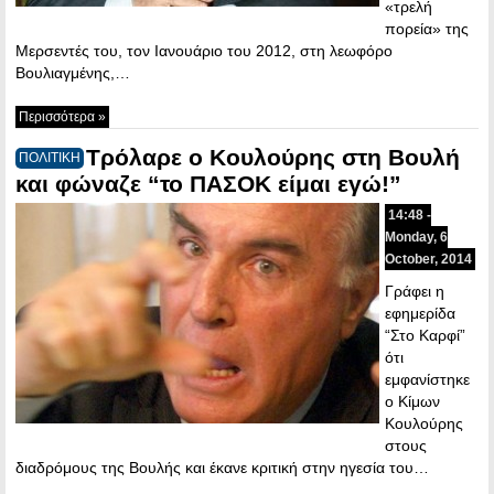
«τρελή
πορεία» της
Μερσεντές του, τον Ιανουάριο του 2012, στη λεωφόρο
Βουλιαγμένης,…
Περισσότερα »
Τρόλαρε ο Κουλούρης στη Βουλή
ΠΟΛΙΤΙΚΗ
και φώναζε “το ΠΑΣΟΚ είμαι εγώ!”
14:48 -
Monday, 6
October, 2014
Γράφει η
εφημερίδα
“Στο Καρφί”
ότι
εμφανίστηκε
ο Κίμων
Κουλούρης
στους
διαδρόμους της Βουλής και έκανε κριτική στην ηγεσία του…