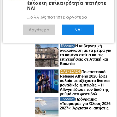
έκτακτη επικαιρότητα πατήστε
και ο Μητσοτάκης δηλώνει:
ΝΑΙ
«Όταν καίγεται ένα δάσος
δεν σημαίνει ότι χάνεται…»
...αλλιώς πατήστε αργότερα
Η Ρωσία έπληξε
ΚΟΣΜΟΣ:
τρία ακόμη εμπορικά πλοία
Αργότερα
ΝΑΙ
στη Μαύρη Θάλασσα
(Βίντεο)
Η κυβερνητική
ΕΛΛΑΔΑ:
ανακοίνωση με τα μέτρα για
τα καμένα σπίτια και τις
επιχειρήσεις σε Αττική και
Βοιωτία
Το επετειακό
ΔΙΑΣΚΕΔΑΣΗ:
Release Athens 2026 έριξε
αυλαία με αξέχαστα live και
μοναδικές εμπειρίες – Η
Allwyn έδωσε τον δικό της
ρυθμό στο φεστιβάλ
Πρόγραμμα
ΕΛΛΑΔΑ:
«Τουρισμός για Όλους 2026-
2027»: Άρχισαν οι αιτήσεις