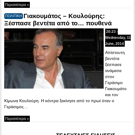
Περισσότερα »
Γιακουμάτος – Κουλούρης:
ΠΟΛΙΤΙΚΗ
Ξέσπασε βεντέτα από το… πουθενά
20:23 -
Wednesday, 11
June, 2014
Απίστευτη
βεντέτα
ξέσπασε
ανάμεσα
στον
Γεράσιμο
Γιακουμάτο
και τον
Κίμωνα Κουλούρη. Η κόντρα ξεκίνησε από το πρωί όταν ο
Γεράσιμος…
Περισσότερα »