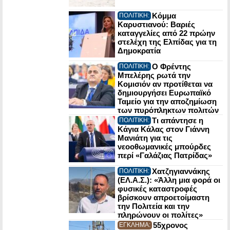
Κόμμα
ΠΟΛΙΤΙΚΗ:
Καρυστιανού: Βαριές
καταγγελίες από 22 πρώην
στελέχη της Ελπίδας για τη
Δημοκρατία
Ο Φρέντης
ΠΟΛΙΤΙΚΗ:
Μπελέρης ρωτά την
Κομισιόν αν προτίθεται να
δημιουργήσει Ευρωπαϊκό
Ταμείο για την αποζημίωση
των πυρόπληκτων πολιτών
Τι απάντησε η
ΠΟΛΙΤΙΚΗ:
Κάγια Κάλας στον Γιάννη
Μανιάτη για τις
νεοοθωμανικές μπούρδες
περί «Γαλάζιας Πατρίδας»
Χατζηγιαννάκης
ΠΟΛΙΤΙΚΗ:
(ΕΛ.Α.Σ.): «Άλλη μια φορά οι
φυσικές καταστροφές
βρίσκουν απροετοίμαστη
την Πολιτεία και την
πληρώνουν οι πολίτες»
55χρονος
ΕΓΚΛΗΜΑ: