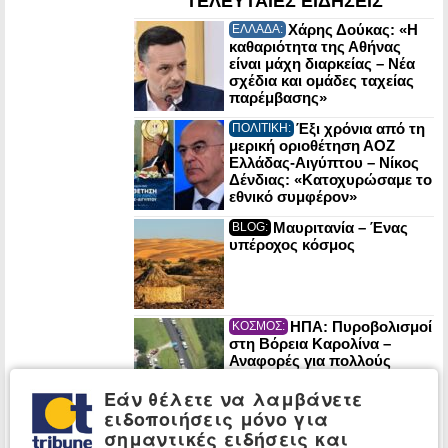
ΤΕΛΕΥΤΑΙΕΣ ΕΙΔΗΣΕΙΣ
Χάρης Δούκας: «Η
ΕΛΛΑΔΑ:
καθαριότητα της Αθήνας
είναι μάχη διαρκείας – Νέα
σχέδια και ομάδες ταχείας
παρέμβασης»
Έξι χρόνια από τη
ΠΟΛΙΤΙΚΗ:
μερική οριοθέτηση ΑΟΖ
Ελλάδας-Αιγύπτου – Νίκος
Δένδιας: «Κατοχυρώσαμε το
εθνικό συμφέρον»
Μαυριτανία – Ένας
BLOG:
υπέροχος κόσμος
ΗΠΑ: Πυροβολισμοί
ΚΟΣΜΟΣ:
στη Βόρεια Καρολίνα –
Αναφορές για πολλούς
νεκρούς
Εάν θέλετε να λαμβάνετε
ειδοποιήσεις μόνο για
Παρανάλωμα του
ΠΟΛΙΤΙΚΗ:
σημαντικές ειδήσεις και
πυρός 306.000 στρέμματα