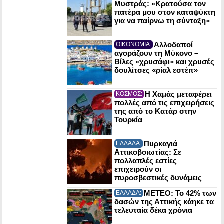
Μυστράς: «Κρατούσα τον
πατέρα μου στον καταψύκτη
για να παίρνω τη σύνταξη»
Αλλοδαποί
ΟΙΚΟΝΟΜΙΑ:
αγοράζουν τη Μύκονο –
Βίλες «χρυσάφι» και χρυσές
δουλίτσες «ρίαλ εστέιτ»
Η Χαμάς μεταφέρει
ΚΟΣΜΟΣ:
πολλές από τις επιχειρήσεις
της από το Κατάρ στην
Τουρκία
Πυρκαγιά
ΕΛΛΑΔΑ:
Αττικοβοιωτίας: Σε
πολλαπλές εστίες
επιχειρούν οι
πυροσβεστικές δυνάμεις
ΜΕΤΕΟ: Το 42% των
ΕΛΛΑΔΑ:
δασών της Αττικής κάηκε τα
τελευταία δέκα χρόνια