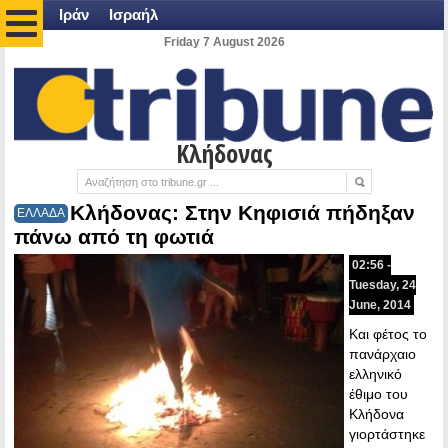
Ιράν
Ισραήλ
Friday 7 August 2026
Κλήδονας
Κλήδονας: Στην Κηφισιά πήδηξαν
ΕΛΛΑΔΑ
πάνω από τη φωτιά
02:56 -
Tuesday, 24
June, 2014
Και φέτος το
πανάρχαιο
ελληνικό
έθιμο του
Κλήδονα
γιορτάστηκε