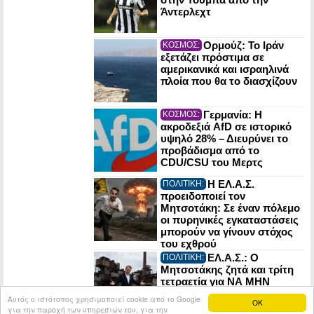
Άντερλεχτ
Ορμούζ: Το Ιράν
ΚΟΣΜΟΣ:
εξετάζει πρόστιμα σε
αμερικανικά και ισραηλινά
πλοία που θα το διασχίζουν
Γερμανία: Η
ΚΟΣΜΟΣ:
ακροδεξιά AfD σε ιστορικό
υψηλό 28% – Διευρύνει το
προβάδισμα από το
CDU/CSU του Μερτς
Η ΕΛ.Α.Σ.
ΠΟΛΙΤΙΚΗ:
προειδοποιεί τον
Μητσοτάκη: Σε έναν πόλεμο
οι πυρηνικές εγκαταστάσεις
μπορούν να γίνουν στόχος
του εχθρού
ΕΛ.Α.Σ.: Ο
ΠΟΛΙΤΙΚΗ:
Μητσοτάκης ζητά και τρίτη
τετραετία για ΝΑ ΜΗΝ
ΚΑΝΕΙ τίποτα! – Τα ψέματά
Αυτός ο ιστότοπος χρησιμοποιεί cookie από το Google
OK
του για τη βιομηχανία
για την παροχή των υπηρεσιών του, για την