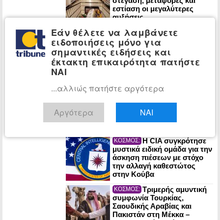
στέγαση, μεταφορές και
εστίαση οι μεγαλύτερες
αυξήσεις
Εάν θέλετε να λαμβάνετε
Ένας χρόνος από
ΠΟΛΙΤΙΚΗ:
ειδοποιήσεις μόνο για
τον χαμό της Λένας Σαμαρά:
Σε κλίμα συγκίνησης το
σημαντικές ειδήσεις και
μνημόσυνο
έκτακτη επικαιρότητα πατήστε
ΝΑΙ
Η ΕΛ.Α.Σ. είχε
ΠΟΛΙΤΙΚΗ:
...αλλιώς πατήστε αργότερα
προειδοποιήσει για τη
συμμαχία Τουρκίας-
Σαουδικής Αραβίας-
Αργότερα
ΝΑΙ
Πακιστάν – Ο Μητσοτάκης
έμεινε με τους Patriot στο…
χέρι
Η CIA συγκρότησε
ΚΟΣΜΟΣ:
μυστικά ειδική ομάδα για την
άσκηση πιέσεων με στόχο
την αλλαγή καθεστώτος
στην Κούβα
Τριμερής αμυντική
ΚΟΣΜΟΣ:
συμφωνία Τουρκίας,
Σαουδικής Αραβίας και
Πακιστάν στη Μέκκα –