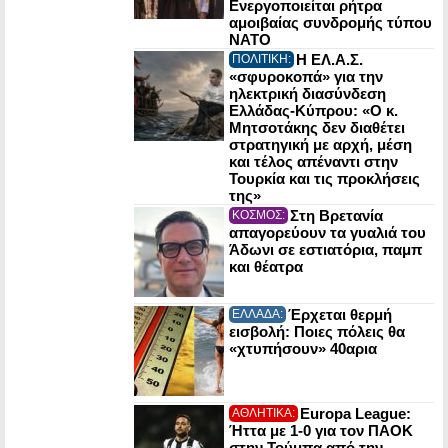
Ενεργοποιείται ρήτρα
αμοιβαίας συνδρομής τύπου
NATO
Η ΕΛ.Α.Σ.
ΠΟΛΙΤΙΚΗ:
«σφυροκοπά» για την
ηλεκτρική διασύνδεση
Ελλάδας-Κύπρου: «Ο κ.
Μητσοτάκης δεν διαθέτει
στρατηγική με αρχή, μέση
και τέλος απέναντι στην
Τουρκία και τις προκλήσεις
της»
Στη Βρετανία
ΚΟΣΜΟΣ:
απαγορεύουν τα γυαλιά του
Άδωνι σε εστιατόρια, παμπ
και θέατρα
Έρχεται θερμή
ΕΛΛΑΔΑ:
εισβολή: Ποιες πόλεις θα
«χτυπήσουν» 40αρια
Europa League:
ΑΘΛΗΤΙΚΑ:
Ήττα με 1-0 για τον ΠΑΟΚ
στην Τούμπα από την