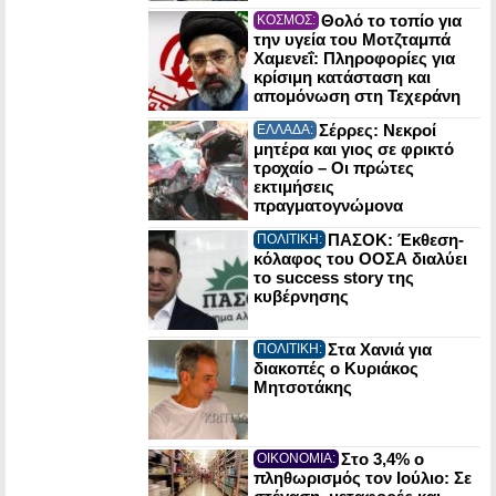
Θολό το τοπίο για
ΚΟΣΜΟΣ:
την υγεία του Μοτζταμπά
Χαμενεΐ: Πληροφορίες για
κρίσιμη κατάσταση και
απομόνωση στη Τεχεράνη
Σέρρες: Νεκροί
ΕΛΛΑΔΑ:
μητέρα και γιος σε φρικτό
τροχαίο – Οι πρώτες
εκτιμήσεις
πραγματογνώμονα
ΠΑΣΟΚ: Έκθεση-
ΠΟΛΙΤΙΚΗ:
κόλαφος του ΟΟΣΑ διαλύει
το success story της
κυβέρνησης
Στα Χανιά για
ΠΟΛΙΤΙΚΗ:
διακοπές ο Κυριάκος
Μητσοτάκης
Στο 3,4% ο
ΟΙΚΟΝΟΜΙΑ:
πληθωρισμός τον Ιούλιο: Σε