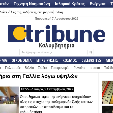
στάν
Τεχνητή Νοημοσύνη
Ισλαμικό Κράτος
Ενέργεια
Τ
είτε όλες τις ειδήσεις σε μορφή blog
Παρασκευή 7 Αυγούστου 2026
Κολυμβητήριο
ΛΗΜΑ
ΟΙΚΟΝΟΜΙΑ
ΕΠΙΧΕΙΡΗΣΕΙΣ
ΚΟΣΜΟΣ
CELEBRITIES
MED
α
Πολιτισμός
Βιβλίο
Ζώδια
Γαστρονομία
Γυναίκα
Ιατρικά
Ταξίδι
ήρια στη Γαλλία λόγω υψηλών
18:55 - Δευτέρα, 5 Σεπτεμβρίου, 2022
Οι αυξημένες τιμές της ενέργειας επηρεάζουν
όλες τις πτυχές της καθημερινής ζωής και των
υπηρεσιών, με αποτέλεσμα και τα
κολυμβητήρια…