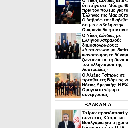
Ο Νίκος Δένδιας αποκ
ότι πήγε στη Μόσχα 4
πριν τον πόλεμο για τ
Έλληνες της Μαριούπ
Ο Λαβρόφ τον διαβεβα
ότι μία εισβολή στην
Ουκρανία θα ήταν ανο
Ο Νίκος Δένδιας με
Ελληνοαυστραλούς
δημοσιογράφους:
«Διαπίστωσα με ιδιαίτ
ικανοποίηση τη δύναμη
ζωντάνια και τη δυναμ
του Ελληνισμού της
Αυστραλίας»
Ο Αλέξης Τσίπρας σε
πρεσβευτές Βόρειας κ
Νότιας Αμερικής: Η Ελ
Ομογένεια γέφυρα
συνεργασίας
ΒΑΛΚΑΝΙΑ
Το Ιράν προειδοποιεί γ
συνέπειες Κύπρο και
Βουλγαρία για τη χρή
βάσεων από τις ΗΠΑ