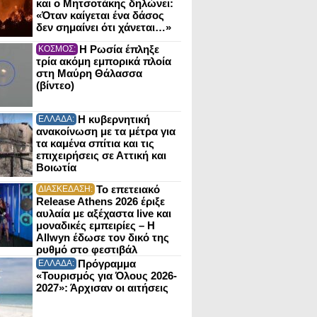
και ο Μητσοτάκης δηλώνει:
«Όταν καίγεται ένα δάσος
δεν σημαίνει ότι χάνεται…»
Η Ρωσία έπληξε
ΚΟΣΜΟΣ:
τρία ακόμη εμπορικά πλοία
στη Μαύρη Θάλασσα
(βίντεο)
Η κυβερνητική
ΕΛΛΑΔΑ:
ανακοίνωση με τα μέτρα για
τα καμένα σπίτια και τις
επιχειρήσεις σε Αττική και
Βοιωτία
Το επετειακό
ΔΙΑΣΚΕΔΑΣΗ:
Release Athens 2026 έριξε
αυλαία με αξέχαστα live και
μοναδικές εμπειρίες – Η
Allwyn έδωσε τον δικό της
ρυθμό στο φεστιβάλ
Πρόγραμμα
ΕΛΛΑΔΑ:
«Τουρισμός για Όλους 2026-
2027»: Άρχισαν οι αιτήσεις