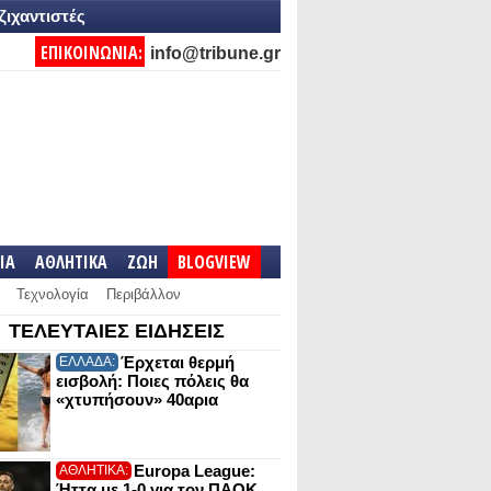
ζιχαντιστές
ΕΠΙΚΟΙΝΩΝΙΑ:
info@tribune.gr
IA
ΑΘΛΗΤΙΚΑ
ΖΩΗ
BLOGVIEW
Τεχνολογία
Περιβάλλον
ΤΕΛΕΥΤΑΙΕΣ ΕΙΔΗΣΕΙΣ
Έρχεται θερμή
ΕΛΛΑΔΑ:
εισβολή: Ποιες πόλεις θα
«χτυπήσουν» 40αρια
Europa League:
ΑΘΛΗΤΙΚΑ:
Ήττα με 1-0 για τον ΠΑΟΚ