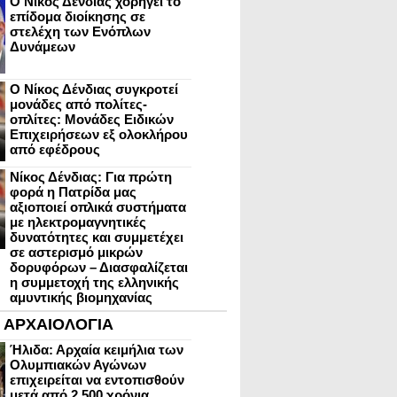
Ο Νίκος Δένδιας χορηγεί το
επίδομα διοίκησης σε
στελέχη των Ενόπλων
Δυνάμεων
Ο Νίκος Δένδιας συγκροτεί
μονάδες από πολίτες-
οπλίτες: Μονάδες Ειδικών
Επιχειρήσεων εξ ολοκλήρου
από εφέδρους
Νίκος Δένδιας: Για πρώτη
φορά η Πατρίδα μας
αξιοποιεί οπλικά συστήματα
με ηλεκτρομαγνητικές
δυνατότητες και συμμετέχει
σε αστερισμό μικρών
δορυφόρων – Διασφαλίζεται
η συμμετοχή της ελληνικής
αμυντικής βιομηχανίας
ΑΡΧΑΙΟΛΟΓΙΑ
Ήλιδα: Αρχαία κειμήλια των
Ολυμπιακών Αγώνων
επιχειρείται να εντοπισθούν
μετά από 2.500 χρόνια