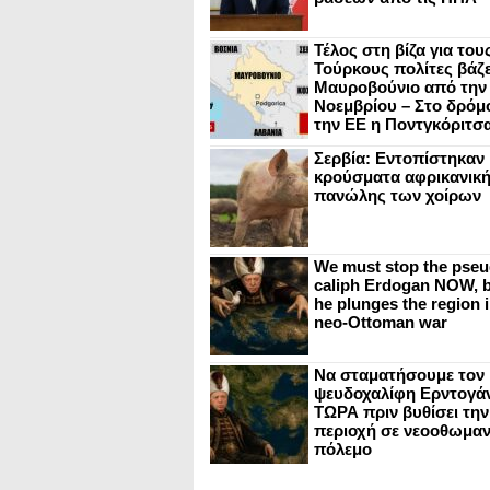
Τέλος στη βίζα για του
Τούρκους πολίτες βάζε
Μαυροβούνιο από την
Νοεμβρίου – Στο δρόμο
την ΕΕ η Ποντγκόριτσ
Σερβία: Εντοπίστηκαν
κρούσματα αφρικανικ
πανώλης των χοίρων
We must stop the pseu
caliph Erdogan NOW, b
he plunges the region i
neo-Ottoman war
Να σταματήσουμε τον
ψευδοχαλίφη Ερντογά
ΤΩΡΑ πριν βυθίσει την
περιοχή σε νεοοθωμαν
πόλεμο