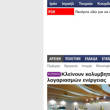
Ιράν
Ισραήλ
Τουρκία
Κουρδι
ΡΟΗ
Πατήστε εδώ για να δ
ΕΙΔΗΣΕΩΝ:
ΑΡΧΙΚΗ
ΠΟΛΙΤΙΚΗ
ΕΛΛΑΔΑ
ΕΓΚ
Περίεργα
Θρησκεία
Ιστορία
Φιλοσοφί
Κλείνουν κολυμβητ
ΚΟΣΜΟΣ
λογαριασμών ενέργειας