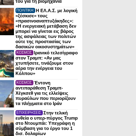
του για τη βιομηχανία
Η ΕΛ.Α.Σ. με λογική
ΠΟΛΙΤΙΚΗ:
«ξέσκισε» τους
«πρασινοαναπτυξάκηδες»:
«Η ενεργειακή μετάβαση δεν
μπορεί να γίνεται εις βάρος
της ασφάλειας των πολιτών
ούτε της προστασίας των
δασικών οικοσυστημάτων»
Ιρανικό τελεσίγραφο
ΚΟΣΜΟΣ:
στον Τραμπ: «Αν μας
χτυπήσετε, τινάζουμε στον
αέρα την ενέργεια του
Κόλπου»
Έντονη
ΚΟΣΜΟΣ:
αντιπαράθεση Τραμπ-
Χέγκσεθ για τις ελλείψεις
πυραύλων που περιορίζουν
τα πλήγματα στο Ιράν
Στην τελική
ΕΠΙΧΕΙΡΗΣΕΙΣ:
ευθεία ο υπερ-πύργος Trump
στο Ντουμπάι: Υπεγράφη η
σύμβαση για το έργο του 1
δισ. δολαρίων