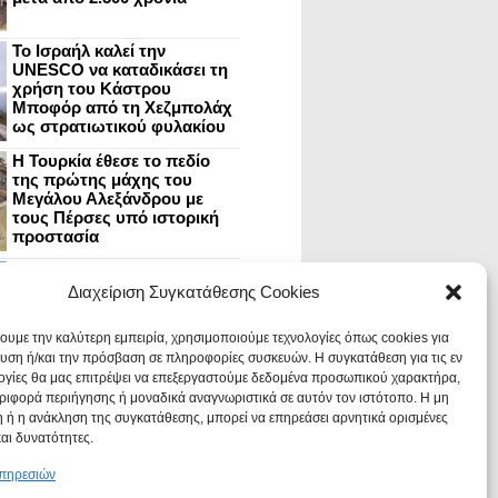
Το Ισραήλ καλεί την
UNESCO να καταδικάσει τη
χρήση του Κάστρου
Μποφόρ από τη Χεζμπολάχ
ως στρατιωτικού φυλακίου
Η Τουρκία έθεσε το πεδίο
της πρώτης μάχης του
Μεγάλου Αλεξάνδρου με
τους Πέρσες υπό ιστορική
προστασία
Μυστράς: Aνακαίνιση του
ανακτόρου στην
Διαχείριση Συγκατάθεσης Cookies
καστροπολιτεία και εκθέσεις
στο Παλάτι των Δεσποτών
χουμε την καλύτερη εμπειρία, χρησιμοποιούμε τεχνολογίες όπως cookies για
υση ή/και την πρόσβαση σε πληροφορίες συσκευών. Η συγκατάθεση για τις εν
ογίες θα μας επιτρέψει να επεξεργαστούμε δεδομένα προσωπικού χαρακτήρα,
Οι Νεάντερταλ έκαναν
ιφορά περιήγησης ή μοναδικά αναγνωριστικά σε αυτόν τον ιστότοπο. Η μη
οδοντιατρικές επεμβάσεις σε
χαλασμένα δόντια, σύμφωνα
 ή η ανάκληση της συγκατάθεσης, μπορεί να επηρεάσει αρνητικά ορισμένες
με ευρήματα
και δυνατότητες.
υπηρεσιών