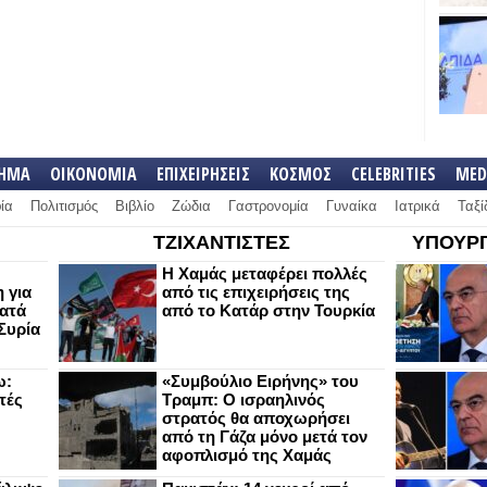
ΛΗΜΑ
ΟΙΚΟΝΟΜΙΑ
ΕΠΙΧΕΙΡΗΣΕΙΣ
ΚΟΣΜΟΣ
CELEBRITIES
MED
ία
Πολιτισμός
Βιβλίο
Ζώδια
Γαστρονομία
Γυναίκα
Ιατρικά
Ταξί
ΤΖΙΧΑΝΤΙΣΤΕΣ
ΥΠΟΥΡΓ
Η Χαμάς μεταφέρει πολλές
 για
από τις επιχειρήσεις της
κατά
από το Κατάρ στην Τουρκία
Συρία
ω:
«Συμβούλιο Ειρήνης» του
τές
Τραμπ: Ο ισραηλινός
στρατός θα αποχωρήσει
από τη Γάζα μόνο μετά τον
αφοπλισμό της Χαμάς