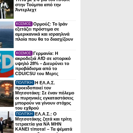
στην Τούμπα από την
Άντερλεχτ
Ορμούζ: Το Ιράν
ΚΟΣΜΟΣ:
εξετάζει πρόστιμα σε
αμερικανικά και ισραηλινά
πλοία που θα το διασχίζουν
Γερμανία: Η
ΚΟΣΜΟΣ:
ακροδεξιά AfD σε ιστορικό
υψηλό 28% – Διευρύνει το
προβάδισμα από το
CDU/CSU του Μερτς
Η ΕΛ.Α.Σ.
ΠΟΛΙΤΙΚΗ:
προειδοποιεί τον
Μητσοτάκη: Σε έναν πόλεμο
οι πυρηνικές εγκαταστάσεις
μπορούν να γίνουν στόχος
του εχθρού
ΕΛ.Α.Σ.: Ο
ΠΟΛΙΤΙΚΗ:
Μητσοτάκης ζητά και τρίτη
τετραετία για ΝΑ ΜΗΝ
ΚΑΝΕΙ τίποτα! – Τα ψέματά