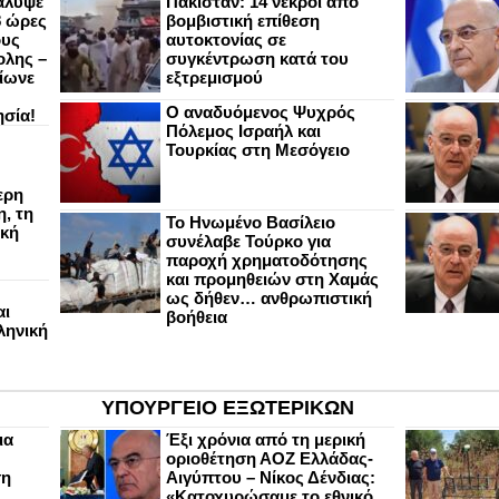
άλυψε
Πακιστάν: 14 νεκροί από
8 ώρες
βομβιστική επίθεση
ους
αυτοκτονίας σε
ολης –
συγκέντρωση κατά του
ίωνε
εξτρεμισμού
Ο αναδυόμενος Ψυχρός
ησία!
Πόλεμος Ισραήλ και
Τουρκίας στη Μεσόγειο
ερη
, τη
Το Ηνωμένο Βασίλειο
ική
συνέλαβε Τούρκο για
παροχή χρηματοδότησης
και προμηθειών στη Χαμάς
ως δήθεν… ανθρωπιστική
αι
βοήθεια
ληνική
ΥΠΟΥΡΓΕΙΟ ΕΞΩΤΕΡΙΚΩΝ
ια
Έξι χρόνια από τη μερική
οριοθέτηση ΑΟΖ Ελλάδας-
ση
Αιγύπτου – Νίκος Δένδιας:
«Κατοχυρώσαμε το εθνικό