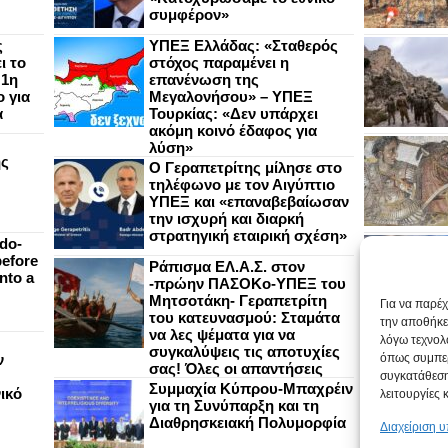
συμφέρον»
ς
ΥΠΕΞ Ελλάδας: «Σταθερός
ι το
στόχος παραμένει η
 1η
επανένωση της
 για
Μεγαλονήσου» – ΥΠΕΞ
α
Τουρκίας: «Δεν υπάρχει
ακόμη κοινό έδαφος για
λύση»
ής
Ο Γεραπετρίτης μίλησε στο
τηλέφωνο με τον Αιγύπτιο
ΥΠΕΞ και «επαναβεβαίωσαν
την ισχυρή και διαρκή
στρατηγική εταιρική σχέση»
do-
efore
Ράπισμα ΕΛ.Α.Σ. στον
nto a
-πρώην ΠΑΣΟΚο-ΥΠΕΞ του
Μητσοτάκη- Γεραπετρίτη
Για να παρέ
του κατευνασμού: Σταμάτα
την αποθήκε
να λες ψέματα για να
λόγω τεχνολ
συγκαλύψεις τις αποτυχίες
ν
όπως συμπερ
σας! Όλες οι απαντήσεις
συγκατάθεση
Συμμαχία Κύπρου-Μπαχρέιν
ικό
λειτουργίες 
για τη Συνύπαρξη και τη
Διαθρησκειακή Πολυμορφία
Διαχείριση 