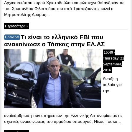
Αρχιεπισκόπου κυρού Χριστοδούλου να φιλοτεχνηθεί ανδριάντας
του Χρυσάνθου Φιλιππίδου του από Τραπεζούντος καλεί ο
Μητροπολίτης Δράμας…
Περισσότερα »
Τι είναι το ελληνικό FBI που
ΕΛΛΑΔΑ
ανακοίνωσε ο Τόσκας στην ΕΛ.ΑΣ
15:49 -
Thursday, 22
September,
2016
Άνοιξε η
αυλαία για
την
αναδιάρθρωση των υπηρεσιών της Ελληνικής Αστυνομίας με τις
σχετικές ανακοινώσεις του αρμόδιου υπουργού, Νίκου Τόσκα….