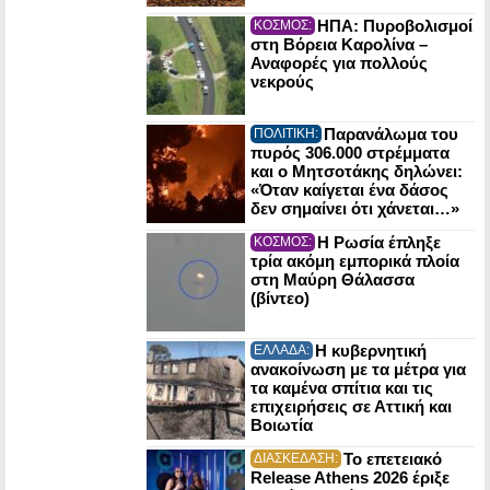
ΗΠΑ: Πυροβολισμοί
ΚΟΣΜΟΣ:
στη Βόρεια Καρολίνα –
Αναφορές για πολλούς
νεκρούς
Παρανάλωμα του
ΠΟΛΙΤΙΚΗ:
πυρός 306.000 στρέμματα
και ο Μητσοτάκης δηλώνει:
«Όταν καίγεται ένα δάσος
δεν σημαίνει ότι χάνεται…»
Η Ρωσία έπληξε
ΚΟΣΜΟΣ:
τρία ακόμη εμπορικά πλοία
στη Μαύρη Θάλασσα
(βίντεο)
Η κυβερνητική
ΕΛΛΑΔΑ:
ανακοίνωση με τα μέτρα για
τα καμένα σπίτια και τις
επιχειρήσεις σε Αττική και
Βοιωτία
Το επετειακό
ΔΙΑΣΚΕΔΑΣΗ:
Release Athens 2026 έριξε