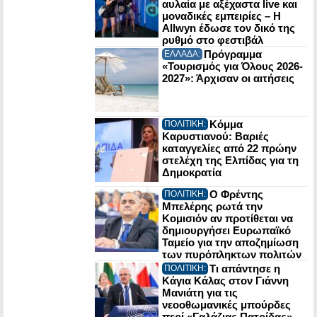
αυλαία με αξέχαστα live και
μοναδικές εμπειρίες – Η
Allwyn έδωσε τον δικό της
ρυθμό στο φεστιβάλ
Πρόγραμμα
ΕΛΛΑΔΑ:
«Τουρισμός για Όλους 2026-
2027»: Άρχισαν οι αιτήσεις
Κόμμα
ΠΟΛΙΤΙΚΗ:
Καρυστιανού: Βαριές
καταγγελίες από 22 πρώην
στελέχη της Ελπίδας για τη
Δημοκρατία
Ο Φρέντης
ΠΟΛΙΤΙΚΗ:
Μπελέρης ρωτά την
Κομισιόν αν προτίθεται να
δημιουργήσει Ευρωπαϊκό
Ταμείο για την αποζημίωση
των πυρόπληκτων πολιτών
Τι απάντησε η
ΠΟΛΙΤΙΚΗ:
Κάγια Κάλας στον Γιάννη
Μανιάτη για τις
νεοοθωμανικές μπούρδες
περί «Γαλάζιας Πατρίδας»