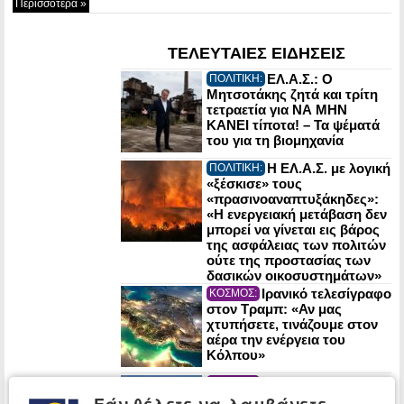
Περισσότερα »
ΤΕΛΕΥΤΑΙΕΣ ΕΙΔΗΣΕΙΣ
ΕΛ.Α.Σ.: Ο
ΠΟΛΙΤΙΚΗ:
Μητσοτάκης ζητά και τρίτη
τετραετία για ΝΑ ΜΗΝ
ΚΑΝΕΙ τίποτα! – Τα ψέματά
του για τη βιομηχανία
Η ΕΛ.Α.Σ. με λογική
ΠΟΛΙΤΙΚΗ:
«ξέσκισε» τους
«πρασινοαναπτυξάκηδες»:
«Η ενεργειακή μετάβαση δεν
μπορεί να γίνεται εις βάρος
της ασφάλειας των πολιτών
ούτε της προστασίας των
δασικών οικοσυστημάτων»
Ιρανικό τελεσίγραφο
ΚΟΣΜΟΣ:
στον Τραμπ: «Αν μας
χτυπήσετε, τινάζουμε στον
αέρα την ενέργεια του
Κόλπου»
Έντονη
ΚΟΣΜΟΣ:
αντιπαράθεση Τραμπ-
Εάν θέλετε να λαμβάνετε