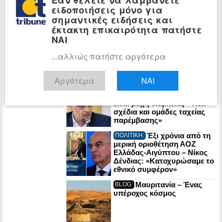
Χέγκσεθ για τις ελλείψεις
ειδοποιήσεις μόνο για
πυραύλων που περιορίζουν
σημαντικές ειδήσεις και
τα πλήγματα στο Ιράν
έκτακτη επικαιρότητα πατήστε
ΝΑΙ
Στην τελική
ΕΠΙΧΕΙΡΗΣΕΙΣ:
ευθεία ο υπερ-πύργος Trump
στο Ντουμπάι: Υπεγράφη η
...αλλιώς πατήστε αργότερα
σύμβαση για το έργο του 1
δισ. δολαρίων
Αργότερα
ΝΑΙ
Χάρης Δούκας: «Η
ΕΛΛΑΔΑ:
καθαριότητα της Αθήνας
είναι μάχη διαρκείας – Νέα
σχέδια και ομάδες ταχείας
παρέμβασης»
Έξι χρόνια από τη
ΠΟΛΙΤΙΚΗ:
μερική οριοθέτηση ΑΟΖ
Ελλάδας-Αιγύπτου – Νίκος
Δένδιας: «Κατοχυρώσαμε το
εθνικό συμφέρον»
Μαυριτανία – Ένας
BLOG:
υπέροχος κόσμος