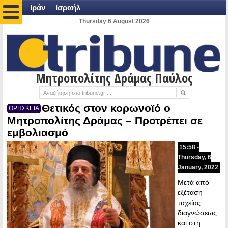
Ιράν
Ισραήλ
Thursday 6 August 2026
Μητροπολίτης Δράμας Παύλος
Θετικός στον κορωνοϊό ο
ΘΡΗΣΚΕΙΑ
Μητροπολίτης Δράμας – Προτρέπει σε
εμβολιασμό
15:58 -
Thursday, 6
January, 2022
Μετά από
εξέταση
ταχείας
διαγνώσεως
και στη