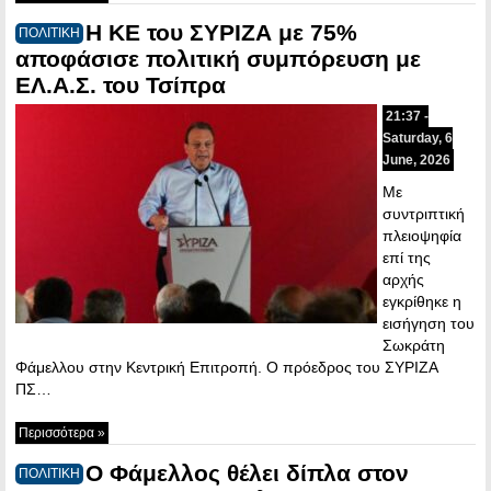
Η ΚΕ του ΣΥΡΙΖΑ με 75%
ΠΟΛΙΤΙΚΗ
αποφάσισε πολιτική συμπόρευση με
ΕΛ.Α.Σ. του Τσίπρα
21:37 -
Saturday, 6
June, 2026
Με
συντριπτική
πλειοψηφία
επί της
αρχής
εγκρίθηκε η
εισήγηση του
Σωκράτη
Φάμελλου στην Κεντρική Επιτροπή. Ο πρόεδρος του ΣΥΡΙΖΑ
ΠΣ…
Περισσότερα »
Ο Φάμελλος θέλει δίπλα στον
ΠΟΛΙΤΙΚΗ