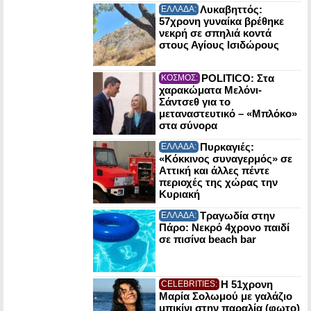
Λυκαβηττός:
ΕΛΛΑΔΑ:
57χρονη γυναίκα βρέθηκε
νεκρή σε σπηλιά κοντά
στους Αγίους Ισιδώρους
POLITICO: Στα
ΚΟΣΜΟΣ:
χαρακώματα Μελόνι-
Σάντσεθ για το
μεταναστευτικό – «Μπλόκο»
στα σύνορα
Πυρκαγιές:
ΕΛΛΑΔΑ:
«Κόκκινος συναγερμός» σε
Αττική και άλλες πέντε
περιοχές της χώρας την
Κυριακή
Τραγωδία στην
ΕΛΛΑΔΑ:
Πάρο: Νεκρό 4χρονο παιδί
σε πισίνα beach bar
Η 51χρονη
CELEBRITIES:
Μαρία Σολωμού με γαλάζιο
μπικίνι στην παραλία (φωτο)