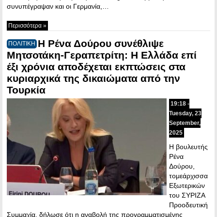
συνυπέγραψαν και οι Γερμανία,…
Περισσότερα »
Η Ρένα Δούρου συνέθλιψε
ΠΟΛΙΤΙΚΗ
Μητσοτάκη-Γεραπετρίτη: Η Ελλάδα επί
έξι χρόνια αποδέχεται εκπτώσεις στα
κυριαρχικά της δικαιώματα από την
Τουρκία
19:18 -
Tuesday, 23
September,
2025
Η βουλευτής
Ρένα
Δούρου,
τομεάρχισσα
Εξωτερικών
του ΣΥΡΙΖΑ
Προοδευτική
Συμμαχία, δήλωσε ότι η αναβολή της προγραμματισμένης