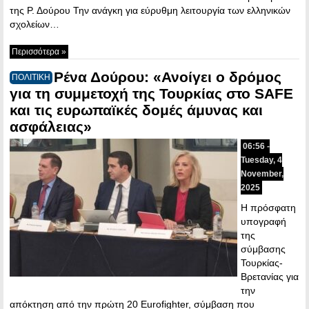
της Ρ. Δούρου Την ανάγκη για εύρυθμη λειτουργία των ελληνικών
σχολείων…
Περισσότερα »
Ρένα Δούρου: «Ανοίγει ο δρόμος
ΠΟΛΙΤΙΚΗ
για τη συμμετοχή της Τουρκίας στο SAFE
και τις ευρωπαϊκές δομές άμυνας και
ασφάλειας»
06:56 -
Tuesday, 4
November,
2025
Η πρόσφατη
υπογραφή
της
σύμβασης
Τουρκίας-
Βρετανίας για
την
απόκτηση από την πρώτη 20 Eurofighter, σύμβαση που