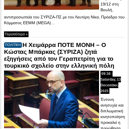
19/12 στη
Βουλή,
αντιπροσωπεία του ΣΥΡΙΖΑ-ΠΣ με τον Λευτέρη Νίκα, Πρόεδρο του
Κόμματος ΕΕΜΜ (MEGA)…
Περισσότερα »
Η Χειμάρρα ΠΟΤΕ ΜΟΝΗ – O
ΠΟΛΙΤΙΚΗ
Κώστας Μπάρκας (ΣΥΡΙΖΑ) ζητά
εξηγήσεις από τον Γεραπετρίτη για το
τουρκικό σχολείο στην ελληνική πόλη
09:38 -
Saturday, 13
December,
2025
Έντονη
ανησυχία και
διπλωματική
κινητοποίηση
προκαλεί η
προώθηση