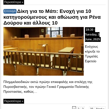
Περισσότερα »
Δίκη για το Μάτι: Ενοχή για 10
ΕΛΛΑΔΑ
κατηγορούμενους και αθώωση για Ρένα
Δούρου και άλλους 10
19:30 -
Tuesday, 3
June, 2025
Ενόχους
κήρυξε το
Τριμελές
Εφετείο
Πλημμελειοδικών οκτώ πρώην επικεφαλής και στελέχη της
Πυροσβεστικής, τον πρώην Γενικό Γραμματέα Πολιτικής
Προστασίας, καθώς…
Περισσότερα »
1
2
3
…
35
Next »