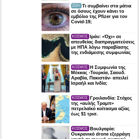
Τι συμβαίνει στα μάτια
ΖΩΗ:
σε όσους έχουν κάνει το
εμβόλιο της Pfizer για τον
Covid-19;
Ιράν: «Όχι» σε
ΚΟΣΜΟΣ:
απευθείας διαπραγματεύσεις
με ΗΠΑ λόγω παραβίασης
της ενδιάμεσης συμφωνίας
Η Συμφωνία της
ΚΟΣΜΟΣ:
Μέκκας -Τουρκία, Σαουδ.
Αραβία, Πακιστάν- απειλεί
Ισραήλ και Ινδία;
Γροιλανδία: Στόχος
ΚΟΣΜΟΣ:
της «αυλής Τραμπ»
πετρελαϊκό κοίτασμα αξίας
έως $1 τρισ.
Βουλγαρία:
ΚΟΣΜΟΣ:
Ουκρανικό drone εξερράγη