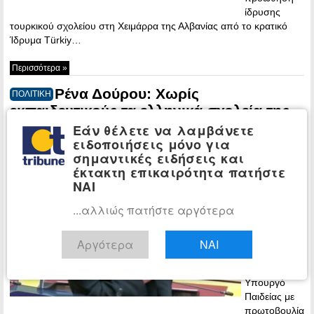
ίδρυσης
τουρκικού σχολείου στη Χειμάρρα της Αλβανίας από το κρατικό
Ίδρυμα Türkiy…
Περισσότερα »
Ρένα Δούρου: Χωρίς
ΠΟΛΙΤΙΚΗ
εκπαιδευτικούς τα ελληνικά σχολεία της
Νυρεμβέργης – Χάνουμε Έλληνες γιατί το
Εάν θέλετε να λαμβάνετε
ειδοποιήσεις μόνο για
Υπουργείο Παιδείας «κοιμάται»
σημαντικές ειδήσεις και
06:07 -
έκτακτη επικαιρότητα πατήστε
Sunday, 7
ΝΑΙ
December,
2025
...αλλιώς πατήστε αργότερα
Ερώτηση
βουλευτών
Αργότερα
ΝΑΙ
του ΣΥΡΙΖΑ-
Π.Σ στην
Υπουργό
Παιδείας με
πρωτοβουλία