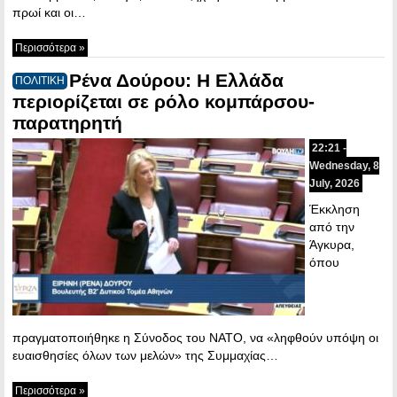
πρωί και οι…
Περισσότερα »
Ρένα Δούρου: Η Ελλάδα
ΠΟΛΙΤΙΚΗ
περιορίζεται σε ρόλο κομπάρσου-
παρατηρητή
22:21 -
Wednesday, 8
July, 2026
Έκκληση
από την
Άγκυρα,
όπου
πραγματοποιήθηκε η Σύνοδος του ΝΑΤΟ, να «ληφθούν υπόψη οι
ευαισθησίες όλων των μελών» της Συμμαχίας…
Περισσότερα »