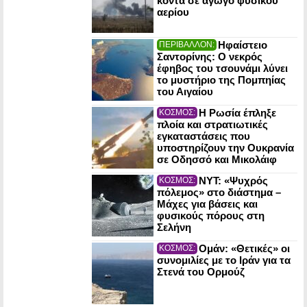
κοντά σε αγωγό φυσικού
αερίου
Ηφαίστειο
ΠΕΡΙΒΑΛΛΟΝ:
Σαντορίνης: Ο νεκρός
έφηβος του τσουνάμι λύνει
το μυστήριο της Πομπηίας
του Αιγαίου
Η Ρωσία έπληξε
ΚΟΣΜΟΣ:
πλοία και στρατιωτικές
εγκαταστάσεις που
υποστηρίζουν την Ουκρανία
σε Οδησσό και Μικολάιφ
NYT: «Ψυχρός
ΚΟΣΜΟΣ:
πόλεμος» στο διάστημα –
Μάχες για βάσεις και
φυσικούς πόρους στη
Σελήνη
Ομάν: «Θετικές» οι
ΚΟΣΜΟΣ:
συνομιλίες με το Ιράν για τα
Στενά του Ορμούζ