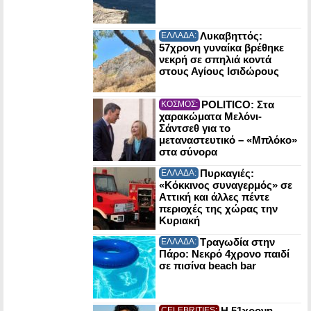
Λυκαβηττός:
ΕΛΛΑΔΑ:
57χρονη γυναίκα βρέθηκε
νεκρή σε σπηλιά κοντά
στους Αγίους Ισιδώρους
POLITICO: Στα
ΚΟΣΜΟΣ:
χαρακώματα Μελόνι-
Σάντσεθ για το
μεταναστευτικό – «Μπλόκο»
στα σύνορα
Πυρκαγιές:
ΕΛΛΑΔΑ:
«Κόκκινος συναγερμός» σε
Αττική και άλλες πέντε
περιοχές της χώρας την
Κυριακή
Τραγωδία στην
ΕΛΛΑΔΑ:
Πάρο: Νεκρό 4χρονο παιδί
σε πισίνα beach bar
Η 51χρονη
CELEBRITIES: