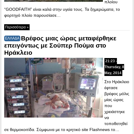
πλοίου
“GOODFAITH” είναι καλά στην υγεία τους. Τα ξημερώματα, το
φορτηγό πλοίο παρουσίασε…
Περισσότερα »
Βρέφος μιας ώρας μεταφέρθηκε
ΕΛΛΑΔΑ
επειγόντως με Σούπερ Πούμα στο
Ηράκλειο
21:23 -
Thursday, 8
May, 2014
Στο Ηράκλειο
έφτασε
βρέφος μόλις
μίας ώρας
που
χρειάστηκε
να
τοποθετηθεί
σε θερμοκοιτίδα. Σύμφωνα με το κρητικό site Flashnews το…