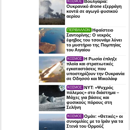
Βουλγαρία:
ΚΟΣΜΟΣ:
Ουκρανικό drone εξερράγη
κοντά σε αγωγό φυσικού
αερίου
Ηφαίστειο
ΠΕΡΙΒΑΛΛΟΝ:
Σαντορίνης: Ο νεκρός
έφηβος του τσουνάμι λύνει
το μυστήριο της Πομπηίας
του Αιγαίου
Η Ρωσία έπληξε
ΚΟΣΜΟΣ:
πλοία και στρατιωτικές
εγκαταστάσεις που
υποστηρίζουν την Ουκρανία
σε Οδησσό και Μικολάιφ
NYT: «Ψυχρός
ΚΟΣΜΟΣ:
πόλεμος» στο διάστημα –
Μάχες για βάσεις και
φυσικούς πόρους στη
Σελήνη
Ομάν: «Θετικές» οι
ΚΟΣΜΟΣ:
συνομιλίες με το Ιράν για τα
Στενά του Ορμούζ