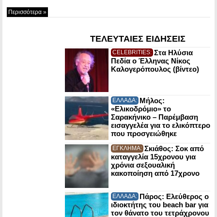
Περισσότερα »
ΤΕΛΕΥΤΑΙΕΣ ΕΙΔΗΣΕΙΣ
Στα Ηλύσια
CELEBRITIES:
Πεδία ο Έλληνας Νίκος
Καλογερόπουλος (βίντεο)
Μήλος:
ΕΛΛΑΔΑ:
«Ελικοδρόμιο» το
Σαρακήνικο – Παρέμβαση
εισαγγελέα για το ελικόπτερο
που προσγειώθηκε
Σκιάθος: Σοκ από
ΕΓΚΛΗΜΑ:
καταγγελία 15χρονου για
χρόνια σεξουαλική
κακοποίηση από 17χρονο
Πάρος: Ελεύθερος ο
ΕΛΛΑΔΑ:
ιδιοκτήτης του beach bar για
τον θάνατο του τετράχρονου