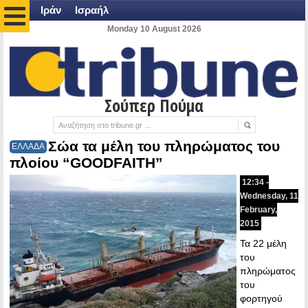
Ιράν
Ισραήλ
Monday 10 August 2026
Σούπερ Πούμα
Σώα τα μέλη του πληρώματος του
ΕΛΛΑΔΑ
πλοίου “GOODFAITH”
12:34 -
Wednesday, 11
February,
2015
Τα 22 μέλη
του
πληρώματος
του
φορτηγού