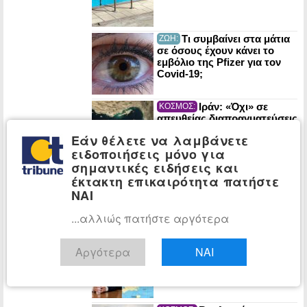
Τι συμβαίνει στα μάτια
ΖΩΗ:
σε όσους έχουν κάνει το
εμβόλιο της Pfizer για τον
Covid-19;
Ιράν: «Όχι» σε
ΚΟΣΜΟΣ:
απευθείας διαπραγματεύσεις
με ΗΠΑ λόγω παραβίασης
Εάν θέλετε να λαμβάνετε
της ενδιάμεσης συμφωνίας
ειδοποιήσεις μόνο για
σημαντικές ειδήσεις και
Η Συμφωνία της
ΚΟΣΜΟΣ:
έκτακτη επικαιρότητα πατήστε
Μέκκας -Τουρκία, Σαουδ.
ΝΑΙ
Αραβία, Πακιστάν- απειλεί
Ισραήλ και Ινδία;
...αλλιώς πατήστε αργότερα
Γροιλανδία: Στόχος
ΚΟΣΜΟΣ:
Αργότερα
ΝΑΙ
της «αυλής Τραμπ»
πετρελαϊκό κοίτασμα αξίας
έως $1 τρισ.