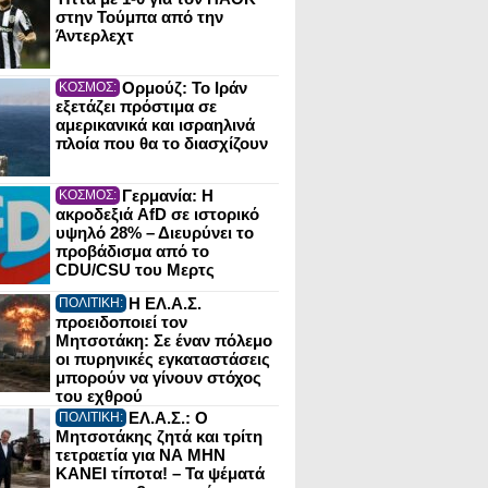
στην Τούμπα από την
Άντερλεχτ
Ορμούζ: Το Ιράν
ΚΟΣΜΟΣ:
εξετάζει πρόστιμα σε
αμερικανικά και ισραηλινά
πλοία που θα το διασχίζουν
Γερμανία: Η
ΚΟΣΜΟΣ:
ακροδεξιά AfD σε ιστορικό
υψηλό 28% – Διευρύνει το
προβάδισμα από το
CDU/CSU του Μερτς
Η ΕΛ.Α.Σ.
ΠΟΛΙΤΙΚΗ:
προειδοποιεί τον
Μητσοτάκη: Σε έναν πόλεμο
οι πυρηνικές εγκαταστάσεις
μπορούν να γίνουν στόχος
του εχθρού
ΕΛ.Α.Σ.: Ο
ΠΟΛΙΤΙΚΗ:
Μητσοτάκης ζητά και τρίτη
τετραετία για ΝΑ ΜΗΝ
ΚΑΝΕΙ τίποτα! – Τα ψέματά