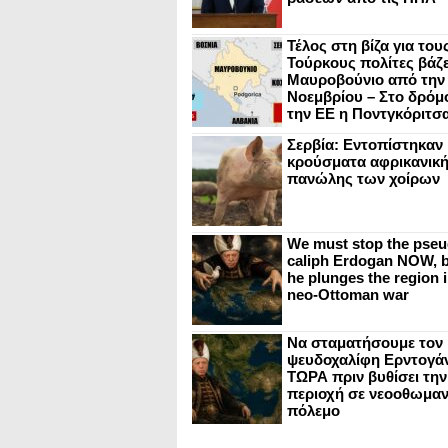
Τέλος στη βίζα για του
Τούρκους πολίτες βάζε
Μαυροβούνιο από την
Νοεμβρίου – Στο δρόμο
την ΕΕ η Ποντγκόριτσ
Σερβία: Εντοπίστηκαν
κρούσματα αφρικανικ
πανώλης των χοίρων
We must stop the pseu
caliph Erdogan NOW, b
he plunges the region i
neo-Ottoman war
Να σταματήσουμε τον
ψευδοχαλίφη Ερντογά
ΤΩΡΑ πριν βυθίσει την
περιοχή σε νεοοθωμαν
πόλεμο