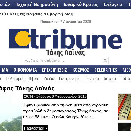
στάν
Τεχνητή Νοημοσύνη
Ισλαμικό Κράτος
Ενέργεια
Τ
είτε όλες τις ειδήσεις σε μορφή blog
Παρασκευή 7 Αυγούστου 2026
Τάκης Λαϊνάς
ΛΗΜΑ
ΟΙΚΟΝΟΜΙΑ
ΕΠΙΧΕΙΡΗΣΕΙΣ
ΚΟΣΜΟΣ
CELEBRITIES
MED
α
Πολιτισμός
Βιβλίο
Ζώδια
Γαστρονομία
Γυναίκα
Ιατρικά
Ταξίδι
άφος Τάκης Λαϊνάς
20:34 - Σάββατο, 3 Φεβρουαρίου, 2018
Έφυγε ξαφνικά από τη ζωή μετά από καρδιακή
προσβολή ο δημοσιογράφος Τάκης Λαινάς, σε
ηλικία 58 ετών. Ο εκλιπών εργαζόταν…
Περισσότερα »