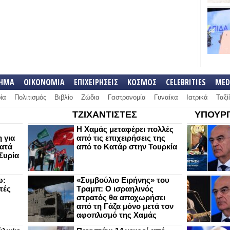
ΛΗΜΑ
ΟΙΚΟΝΟΜΙΑ
ΕΠΙΧΕΙΡΗΣΕΙΣ
ΚΟΣΜΟΣ
CELEBRITIES
MED
ία
Πολιτισμός
Βιβλίο
Ζώδια
Γαστρονομία
Γυναίκα
Ιατρικά
Ταξί
ΤΖΙΧΑΝΤΙΣΤΕΣ
ΥΠΟΥΡΓ
Η Χαμάς μεταφέρει πολλές
 για
από τις επιχειρήσεις της
κατά
από το Κατάρ στην Τουρκία
Συρία
ω:
«Συμβούλιο Ειρήνης» του
τές
Τραμπ: Ο ισραηλινός
στρατός θα αποχωρήσει
από τη Γάζα μόνο μετά τον
αφοπλισμό της Χαμάς