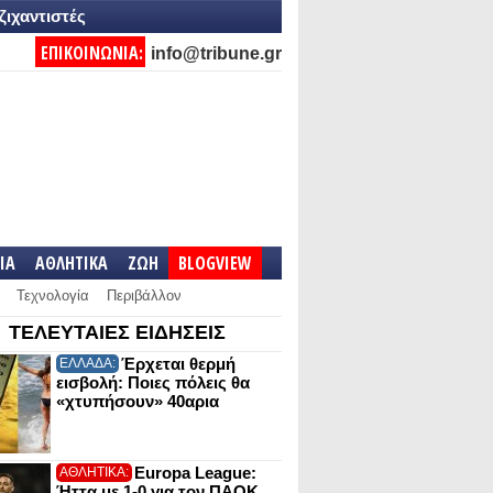
ζιχαντιστές
ΕΠΙΚΟΙΝΩΝΙΑ:
info@tribune.gr
IA
ΑΘΛΗΤΙΚΑ
ΖΩΗ
BLOGVIEW
Τεχνολογία
Περιβάλλον
ΤΕΛΕΥΤΑΙΕΣ ΕΙΔΗΣΕΙΣ
Έρχεται θερμή
ΕΛΛΑΔΑ:
εισβολή: Ποιες πόλεις θα
«χτυπήσουν» 40αρια
Europa League:
ΑΘΛΗΤΙΚΑ:
Ήττα με 1-0 για τον ΠΑΟΚ