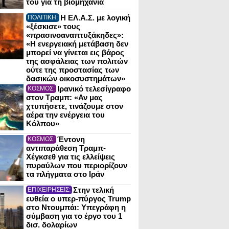
του για τη βιομηχανία
Η ΕΛ.Α.Σ. με λογική
ΠΟΛΙΤΙΚΗ:
«ξέσκισε» τους
«πρασινοαναπτυξάκηδες»:
«Η ενεργειακή μετάβαση δεν
μπορεί να γίνεται εις βάρος
της ασφάλειας των πολιτών
ούτε της προστασίας των
δασικών οικοσυστημάτων»
Ιρανικό τελεσίγραφο
ΚΟΣΜΟΣ:
στον Τραμπ: «Αν μας
χτυπήσετε, τινάζουμε στον
αέρα την ενέργεια του
Κόλπου»
Έντονη
ΚΟΣΜΟΣ:
αντιπαράθεση Τραμπ-
Χέγκσεθ για τις ελλείψεις
πυραύλων που περιορίζουν
τα πλήγματα στο Ιράν
Στην τελική
ΕΠΙΧΕΙΡΗΣΕΙΣ:
ευθεία ο υπερ-πύργος Trump
στο Ντουμπάι: Υπεγράφη η
σύμβαση για το έργο του 1
δισ. δολαρίων