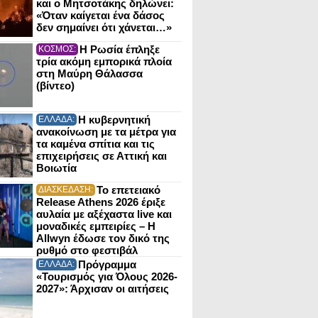
και ο Μητσοτάκης δηλώνει:
«Όταν καίγεται ένα δάσος
δεν σημαίνει ότι χάνεται…»
Η Ρωσία έπληξε
ΚΟΣΜΟΣ:
τρία ακόμη εμπορικά πλοία
στη Μαύρη Θάλασσα
(βίντεο)
Η κυβερνητική
ΕΛΛΑΔΑ:
ανακοίνωση με τα μέτρα για
τα καμένα σπίτια και τις
επιχειρήσεις σε Αττική και
Βοιωτία
Το επετειακό
ΔΙΑΣΚΕΔΑΣΗ:
Release Athens 2026 έριξε
αυλαία με αξέχαστα live και
μοναδικές εμπειρίες – Η
Allwyn έδωσε τον δικό της
ρυθμό στο φεστιβάλ
Πρόγραμμα
ΕΛΛΑΔΑ:
«Τουρισμός για Όλους 2026-
2027»: Άρχισαν οι αιτήσεις