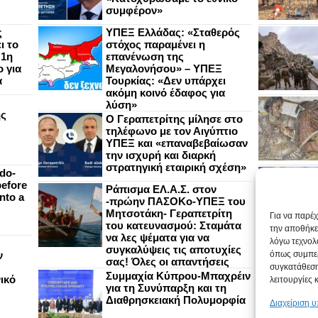
συμφέρον»
ς
ΥΠΕΞ Ελλάδας: «Σταθερός
ι το
στόχος παραμένει η
 1η
επανένωση της
 για
Μεγαλονήσου» – ΥΠΕΞ
α
Τουρκίας: «Δεν υπάρχει
ακόμη κοινό έδαφος για
λύση»
ής
Ο Γεραπετρίτης μίλησε στο
τηλέφωνο με τον Αιγύπτιο
ΥΠΕΞ και «επαναβεβαίωσαν
την ισχυρή και διαρκή
στρατηγική εταιρική σχέση»
do-
efore
Ράπισμα ΕΛ.Α.Σ. στον
nto a
-πρώην ΠΑΣΟΚο-ΥΠΕΞ του
Μητσοτάκη- Γεραπετρίτη
Για να παρέ
του κατευνασμού: Σταμάτα
την αποθήκε
να λες ψέματα για να
λόγω τεχνολ
συγκαλύψεις τις αποτυχίες
ν
όπως συμπερ
σας! Όλες οι απαντήσεις
συγκατάθεση
Συμμαχία Κύπρου-Μπαχρέιν
ικό
λειτουργίες 
για τη Συνύπαρξη και τη
Διαθρησκειακή Πολυμορφία
Διαχείριση 