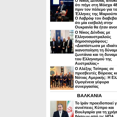
Ο Νίκος Δένδιας αποκ
ότι πήγε στη Μόσχα 4
πριν τον πόλεμο για τ
Έλληνες της Μαριούπ
Ο Λαβρόφ τον διαβεβα
ότι μία εισβολή στην
Ουκρανία θα ήταν ανο
Ο Νίκος Δένδιας με
Ελληνοαυστραλούς
δημοσιογράφους:
«Διαπίστωσα με ιδιαίτ
ικανοποίηση τη δύναμη
ζωντάνια και τη δυναμ
του Ελληνισμού της
Αυστραλίας»
Ο Αλέξης Τσίπρας σε
πρεσβευτές Βόρειας κ
Νότιας Αμερικής: Η Ελ
Ομογένεια γέφυρα
συνεργασίας
ΒΑΛΚΑΝΙΑ
Το Ιράν προειδοποιεί γ
συνέπειες Κύπρο και
Βουλγαρία για τη χρή
βάσεων από τις ΗΠΑ