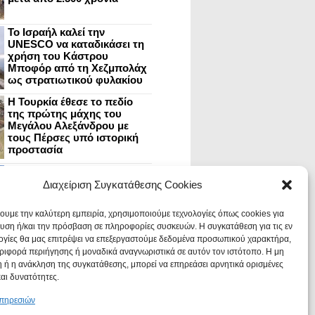
Το Ισραήλ καλεί την
UNESCO να καταδικάσει τη
χρήση του Κάστρου
Μποφόρ από τη Χεζμπολάχ
ως στρατιωτικού φυλακίου
Η Τουρκία έθεσε το πεδίο
της πρώτης μάχης του
Μεγάλου Αλεξάνδρου με
τους Πέρσες υπό ιστορική
προστασία
Μυστράς: Aνακαίνιση του
ανακτόρου στην
Διαχείριση Συγκατάθεσης Cookies
καστροπολιτεία και εκθέσεις
στο Παλάτι των Δεσποτών
χουμε την καλύτερη εμπειρία, χρησιμοποιούμε τεχνολογίες όπως cookies για
υση ή/και την πρόσβαση σε πληροφορίες συσκευών. Η συγκατάθεση για τις εν
ογίες θα μας επιτρέψει να επεξεργαστούμε δεδομένα προσωπικού χαρακτήρα,
Οι Νεάντερταλ έκαναν
ιφορά περιήγησης ή μοναδικά αναγνωριστικά σε αυτόν τον ιστότοπο. Η μη
οδοντιατρικές επεμβάσεις σε
χαλασμένα δόντια, σύμφωνα
 ή η ανάκληση της συγκατάθεσης, μπορεί να επηρεάσει αρνητικά ορισμένες
με ευρήματα
και δυνατότητες.
υπηρεσιών