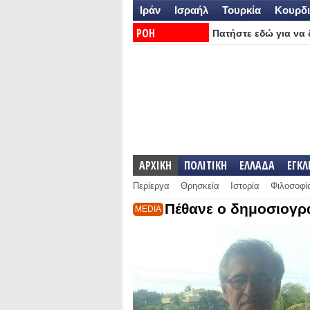
Ιράν
Ισραήλ
Τουρκία
Κουρδι
ΡΟΗ
Πατήστε εδώ για να δ
ΕΙΔΗΣΕΩΝ:
ΑΡΧΙΚΗ
ΠΟΛΙΤΙΚΗ
ΕΛΛΑΔΑ
ΕΓΚ
Περίεργα
Θρησκεία
Ιστορία
Φιλοσοφί
Πέθανε ο δημοσιογρ
MEDIA