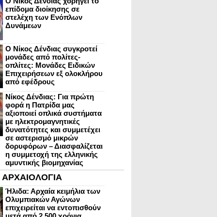
Ο Νίκος Δένδιας χορηγεί το
επίδομα διοίκησης σε
στελέχη των Ενόπλων
Δυνάμεων
Ο Νίκος Δένδιας συγκροτεί
μονάδες από πολίτες-
οπλίτες: Μονάδες Ειδικών
Επιχειρήσεων εξ ολοκλήρου
από εφέδρους
Νίκος Δένδιας: Για πρώτη
φορά η Πατρίδα μας
αξιοποιεί οπλικά συστήματα
με ηλεκτρομαγνητικές
δυνατότητες και συμμετέχει
σε αστερισμό μικρών
δορυφόρων – Διασφαλίζεται
η συμμετοχή της ελληνικής
αμυντικής βιομηχανίας
ΑΡΧΑΙΟΛΟΓΙΑ
Ήλιδα: Αρχαία κειμήλια των
Ολυμπιακών Αγώνων
επιχειρείται να εντοπισθούν
μετά από 2.500 χρόνια