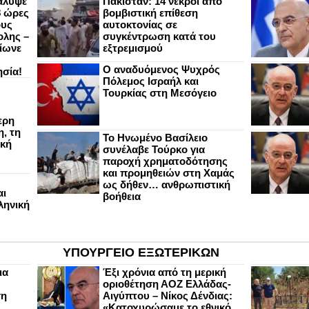
άλυψε
Πακιστάν: 14 νεκροί από
8 ώρες
βομβιστική επίθεση
ους
αυτοκτονίας σε
ολης –
συγκέντρωση κατά του
ίωνε
εξτρεμισμού
Ο αναδυόμενος Ψυχρός
ησία!
Πόλεμος Ισραήλ και
Τουρκίας στη Μεσόγειο
ερη
, τη
Το Ηνωμένο Βασίλειο
ική
συνέλαβε Τούρκο για
παροχή χρηματοδότησης
και προμηθειών στη Χαμάς
ως δήθεν… ανθρωπιστική
αι
βοήθεια
ληνική
ΥΠΟΥΡΓΕΙΟ ΕΞΩΤΕΡΙΚΩΝ
ια
Έξι χρόνια από τη μερική
οριοθέτηση ΑΟΖ Ελλάδας-
ση
Αιγύπτου – Νίκος Δένδιας:
«Κατοχυρώσαμε το εθνικό