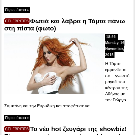
Περισσότερα »
Φωτιά και λάβρα η Τάμτα πάνω
CELEBRITIES
στη πίστα (φωτο)
18:56 -
Monday, 16
November,
2015
Η Τάμτα
εμφανίζεται
σε… γνωστό
μαγαζί του
κέντρου της
Αθήνας με
τον Γιώργο
Σαμπάνη και την Ευρυδίκη και αποφάσισε να…
Περισσότερα »
To νέο hot ζευγάρι της showbiz!
CELEBRITIES