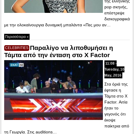
της ελληνικής
pop σκηνής,
επέστρεψε
δισκογραφικά
με την ολοκαίνουργια δυναμική μπαλάντα «Πες μου αν…
Περισσότερα »
Παραλίγο να λιποθυμήσει η
CELEBRITIES
Τάμτα από την ένταση στο X Factor
11:08 -
Tuesday, 10
May, 2016
Στα όριά της
έφτασε η
Τάμτα στο X
Factor. Αιτία
ήταν το
γεγονός ότι
έκοψε
παίκτρια από
τη Γεωργία. Στις auditions…