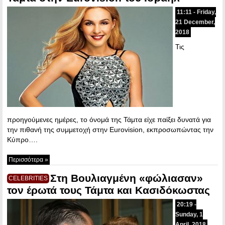
11:11 - Friday,
21 December,
2018
Τις
προηγούμενες ημέρες, το όνομά της Τάμτα είχε παίξει δυνατά για
την πιθανή της συμμετοχή στην Eurovision, εκπροσωπώντας την
Κύπρο….
Περισσότερα »
Στη Βουλιαγμένη «φώλιασαν»
CELEBRITIES
τον έρωτά τους Τάμτα και Κασιδόκωστας
20:19 -
Sunday, 1
April, 2018