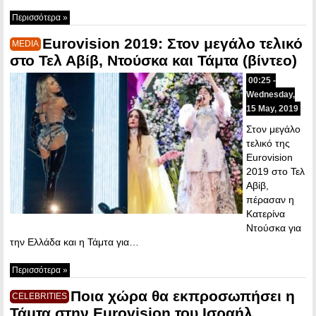
Περισσότερα »
Eurovision 2019: Στον μεγάλο τελικό
MEDIA
στο Τελ Αβίβ, Ντούσκα και Τάμτα (βίντεο)
00:25 -
Wednesday,
15 May, 2019
Στον μεγάλο
τελικό της
Eurovision
2019 στο Τελ
Αβίβ,
πέρασαν η
Κατερίνα
Ντούσκα για
την Ελλάδα και η Τάμτα για…
Περισσότερα »
Ποια χώρα θα εκπροσωπήσει η
CELEBRITIES
Τάμτα στην Eurovision του Ισραήλ