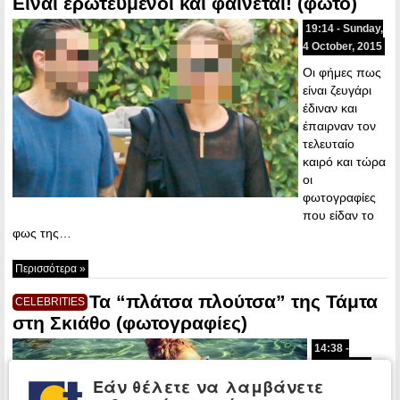
Είναι ερωτευμένοι και φαίνεται! (φωτο)
19:14 - Sunday,
4 October, 2015
Οι φήμες πως
είναι ζευγάρι
έδιναν και
έπαιρναν τον
τελευταίο
καιρό και τώρα
οι
φωτογραφίες
που είδαν το
φως της…
Περισσότερα »
Τα “πλάτσα πλούτσα” της Τάμτα
CELEBRITIES
στη Σκιάθο (φωτογραφίες)
14:38 -
Tuesday, 29
Εάν θέλετε να λαμβάνετε
July, 2014