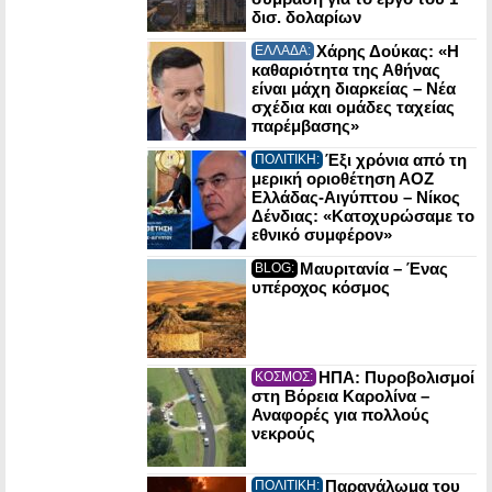
δισ. δολαρίων
Χάρης Δούκας: «Η
ΕΛΛΑΔΑ:
καθαριότητα της Αθήνας
είναι μάχη διαρκείας – Νέα
σχέδια και ομάδες ταχείας
παρέμβασης»
Έξι χρόνια από τη
ΠΟΛΙΤΙΚΗ:
μερική οριοθέτηση ΑΟΖ
Ελλάδας-Αιγύπτου – Νίκος
Δένδιας: «Κατοχυρώσαμε το
εθνικό συμφέρον»
Μαυριτανία – Ένας
BLOG:
υπέροχος κόσμος
ΗΠΑ: Πυροβολισμοί
ΚΟΣΜΟΣ:
στη Βόρεια Καρολίνα –
Αναφορές για πολλούς
νεκρούς
Παρανάλωμα του
ΠΟΛΙΤΙΚΗ: