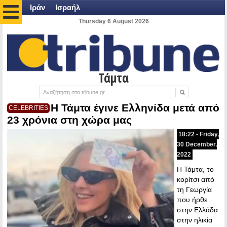
Ιράν
Ισραήλ
Thursday 6 August 2026
Τάμτα
Η Τάμτα έγινε Ελληνίδα μετά από
CELEBRITIES
23 χρόνια στη χώρα μας
18:22 - Friday,
30 December,
2022
Η Τάμτα, το
κορίτσι από
τη Γεωργία
που ήρθε
στην Ελλάδα
στην ηλικία