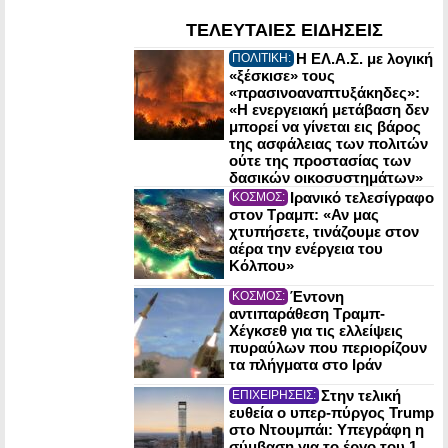
ΤΕΛΕΥΤΑΙΕΣ ΕΙΔΗΣΕΙΣ
Η ΕΛ.Α.Σ. με λογική
ΠΟΛΙΤΙΚΗ:
«ξέσκισε» τους
«πρασινοαναπτυξάκηδες»:
«Η ενεργειακή μετάβαση δεν
μπορεί να γίνεται εις βάρος
της ασφάλειας των πολιτών
ούτε της προστασίας των
δασικών οικοσυστημάτων»
Ιρανικό τελεσίγραφο
ΚΟΣΜΟΣ:
στον Τραμπ: «Αν μας
χτυπήσετε, τινάζουμε στον
αέρα την ενέργεια του
Κόλπου»
Έντονη
ΚΟΣΜΟΣ:
αντιπαράθεση Τραμπ-
Χέγκσεθ για τις ελλείψεις
πυραύλων που περιορίζουν
τα πλήγματα στο Ιράν
Στην τελική
ΕΠΙΧΕΙΡΗΣΕΙΣ:
ευθεία ο υπερ-πύργος Trump
στο Ντουμπάι: Υπεγράφη η
σύμβαση για το έργο του 1