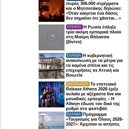
πυρός 306.000 στρέμματα
και ο Μητσοτάκης δηλώνει:
«Όταν καίγεται ένα δάσος
δεν σημαίνει ότι χάνεται…»
Η Ρωσία έπληξε
ΚΟΣΜΟΣ:
τρία ακόμη εμπορικά πλοία
στη Μαύρη Θάλασσα
(βίντεο)
Η κυβερνητική
ΕΛΛΑΔΑ:
ανακοίνωση με τα μέτρα για
τα καμένα σπίτια και τις
επιχειρήσεις σε Αττική και
Βοιωτία
Το επετειακό
ΔΙΑΣΚΕΔΑΣΗ:
Release Athens 2026 έριξε
αυλαία με αξέχαστα live και
μοναδικές εμπειρίες – Η
Allwyn έδωσε τον δικό της
ρυθμό στο φεστιβάλ
Πρόγραμμα
ΕΛΛΑΔΑ:
«Τουρισμός για Όλους 2026-
2027»: Άρχισαν οι αιτήσεις