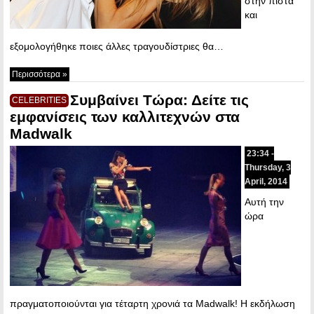
στην πίστα
και
εξομολογήθηκε ποιες άλλες τραγουδίστριες θα…
Περισσότερα »
Συμβαίνει Τώρα: Δείτε τις
CELEBRITIES
εμφανίσεις των καλλιτεχνών στα
Madwalk
23:34 -
Thursday, 3
April, 2014
Αυτή την
ώρα
πραγματοποιούνται για τέταρτη χρονιά τα Madwalk! Η εκδήλωση