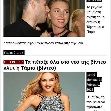
Το μεγάλο
βήμα στη
σχέση τους
έκαναν η
Τάμτα και ο
Πάρις
Κασιδόκωστας αφού ζουν πλέον κάτω από την ίδια…
Περισσότερα »
Τα πέταξε όλα στο νέο της βίντεο
CELEBRITIES
κλιπ η Τάμτα (βίντεο)
19:49 -
Monday, 12
February,
2018
Η Τάμτα, το
πιο φωτεινό
πρόσωπο