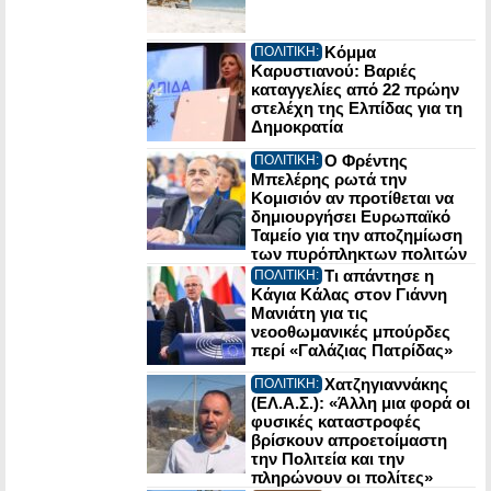
Κόμμα
ΠΟΛΙΤΙΚΗ:
Καρυστιανού: Βαριές
καταγγελίες από 22 πρώην
στελέχη της Ελπίδας για τη
Δημοκρατία
Ο Φρέντης
ΠΟΛΙΤΙΚΗ:
Μπελέρης ρωτά την
Κομισιόν αν προτίθεται να
δημιουργήσει Ευρωπαϊκό
Ταμείο για την αποζημίωση
των πυρόπληκτων πολιτών
Τι απάντησε η
ΠΟΛΙΤΙΚΗ:
Κάγια Κάλας στον Γιάννη
Μανιάτη για τις
νεοοθωμανικές μπούρδες
περί «Γαλάζιας Πατρίδας»
Χατζηγιαννάκης
ΠΟΛΙΤΙΚΗ:
(ΕΛ.Α.Σ.): «Άλλη μια φορά οι
φυσικές καταστροφές
βρίσκουν απροετοίμαστη
την Πολιτεία και την
πληρώνουν οι πολίτες»