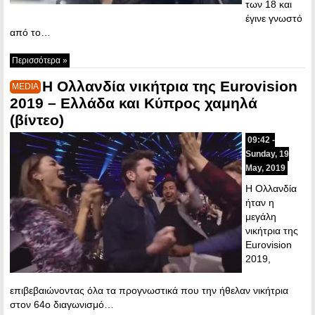
των 18 και
έγινε γνωστό
από το…
Περισσότερα »
Η Ολλανδία νικήτρια της Eurovision
MEDIA
2019 – Ελλάδα και Κύπρος χαμηλά
(βίντεο)
09:42 -
Sunday, 19
May, 2019
Η Ολλανδία
ήταν η
μεγάλη
νικήτρια της
Eurovision
2019,
επιβεβαιώνοντας όλα τα προγνωστικά που την ήθελαν νικήτρια
στον 64ο διαγωνισμό…