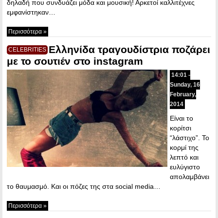
δηλαδή που συνδυάζει μόδα και μουσική! Αρκετοί καλλιτέχνες
εμφανίστηκαν…
Περισσότερα »
Ελληνίδα τραγουδίστρια ποζάρει
CELEBRITIES
με το σουτιέν στο instagram
14:01 -
Sunday, 16
February,
2014
Είναι το
κορίτσι
“λάστιχο”. Το
κορμί της
λεπτό και
ευλύγιστο
απολαμβάνει
το θαυμασμό. Και οι πόζες της στα social media…
Περισσότερα »