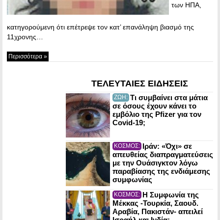
των ΗΠΑ,
κατηγορούμενη ότι επέτρεψε τον κατ’ επανάληψη βιασμό της
11χρονης…
Περισσότερα »
ΤΕΛΕΥΤΑΙΕΣ ΕΙΔΗΣΕΙΣ
Τι συμβαίνει στα μάτια
ΖΩΗ:
σε όσους έχουν κάνει το
εμβόλιο της Pfizer για τον
Covid-19;
Ιράν: «Όχι» σε
ΚΟΣΜΟΣ:
απευθείας διαπραγματεύσεις
με την Ουάσιγκτον λόγω
παραβίασης της ενδιάμεσης
συμφωνίας
Η Συμφωνία της
ΚΟΣΜΟΣ:
Μέκκας -Τουρκία, Σαουδ.
Αραβία, Πακιστάν- απειλεί
Ισραήλ και Ινδία;