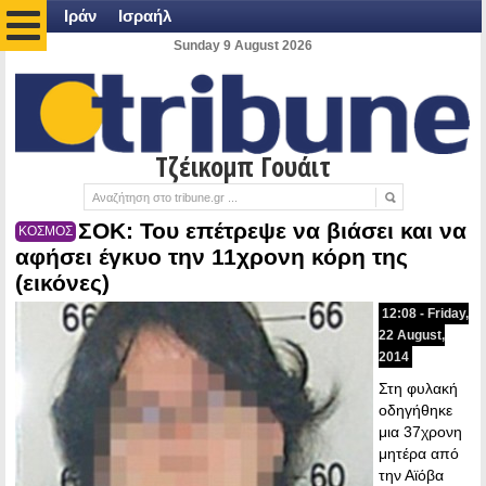
Ιράν
Ισραήλ
Sunday 9 August 2026
Τζέικομπ Γουάιτ
ΣΟΚ: Του επέτρεψε να βιάσει και να
ΚΟΣΜΟΣ
αφήσει έγκυο την 11χρονη κόρη της
(εικόνες)
12:08 - Friday,
22 August,
2014
Στη φυλακή
οδηγήθηκε
μια 37χρονη
μητέρα από
την Αϊόβα