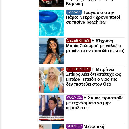
Κυριακή
Τραγωδία στην
ΕΛΛΑΔΑ:
Πάρο: Νεκρό 4χρονο παιδί
σε πισίνα beach bar
Η 51χρονη
CELEBRITIES:
Μαρία Σολωμού με γαλάζιο
μπικίνι στην παραλία (φωτο)
Η Μπρίτνεϊ
CELEBRITIES:
Σπίαρς λέει ότι απέτυχε ως
μητέρα, επειδή ο γιος της
δεν πιστεύει στον Θεό
Η Χαμάς προσπαθεί
ΚΟΣΜΟΣ:
με τεχνάσματα να μην
αφοπλιστεί
Μετωπική
ΚΟΣΜΟΣ: