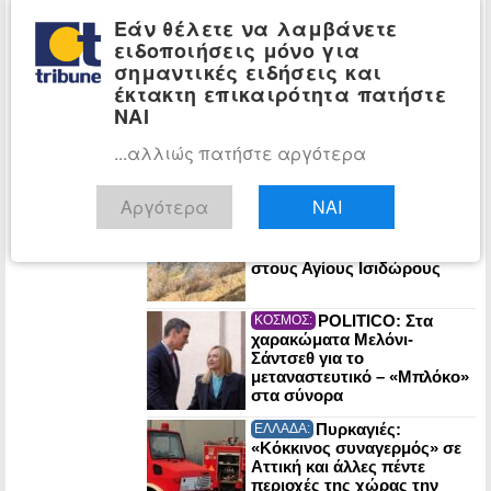
πόλεμος» στο διάστημα –
Εάν θέλετε να λαμβάνετε
Μάχες για βάσεις και
ειδοποιήσεις μόνο για
φυσικούς πόρους στη
σημαντικές ειδήσεις και
Σελήνη
έκτακτη επικαιρότητα πατήστε
Ομάν: «Θετικές» οι
ΚΟΣΜΟΣ:
ΝΑΙ
συνομιλίες με το Ιράν για τα
Στενά του Ορμούζ
...αλλιώς πατήστε αργότερα
Αργότερα
ΝΑΙ
Λυκαβηττός:
ΕΛΛΑΔΑ:
57χρονη γυναίκα βρέθηκε
νεκρή σε σπηλιά κοντά
στους Αγίους Ισιδώρους
POLITICO: Στα
ΚΟΣΜΟΣ:
χαρακώματα Μελόνι-
Σάντσεθ για το
μεταναστευτικό – «Μπλόκο»
στα σύνορα
Πυρκαγιές:
ΕΛΛΑΔΑ:
«Κόκκινος συναγερμός» σε
Αττική και άλλες πέντε
περιοχές της χώρας την