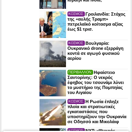
Γροιλανδία: Στόχος
ΚΟΣΜΟΣ:
της «αυλής Τραμπ»
πετρελαϊκό κοίτασμα αξίας
έως $1 τρισ.
Βουλγαρία:
ΚΟΣΜΟΣ:
Ουκρανικό drone εξερράγη
κοντά σε αγωγό φυσικού
αερίου
Ηφαίστειο
ΠΕΡΙΒΑΛΛΟΝ:
Σαντορίνης: Ο νεκρός
έφηβος του τσουνάμι λύνει
το μυστήριο της Πομπηίας
του Αιγαίου
Η Ρωσία έπληξε
ΚΟΣΜΟΣ:
πλοία και στρατιωτικές
εγκαταστάσεις που
υποστηρίζουν την Ουκρανία
σε Οδησσό και Μικολάιφ
NYT: «Ψυχρός
ΚΟΣΜΟΣ: