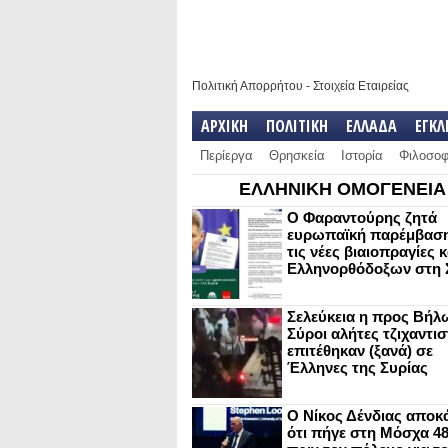
Πολιτική Απορρήτου
-
Στοιχεία Εταιρείας
ΑΡΧΙΚΗ
ΠΟΛΙΤΙΚΗ
ΕΛΛΑΔΑ
ΕΓΚ
Περίεργα
Θρησκεία
Ιστορία
Φιλοσοφ
ΕΛΛΗΝΙΚΗ ΟΜΟΓΕΝΕΙΑ
Ο Φαραντούρης ζητά
ευρωπαϊκή παρέμβαση
τις νέες βιαιοπραγίες 
Ελληνορθόδοξων στη 
Σελεύκεια η προς Βήλ
Σύροι αλήτες τζιχαντισ
επιτέθηκαν (ξανά) σε
Έλληνες της Συρίας
Ο Νίκος Δένδιας αποκ
ότι πήγε στη Μόσχα 4