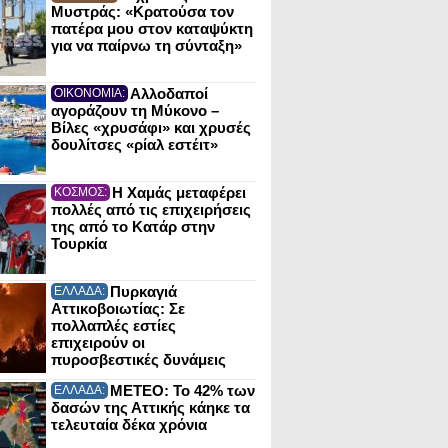
Μυστράς: «Κρατούσα τον
πατέρα μου στον καταψύκτη
για να παίρνω τη σύνταξη»
Αλλοδαποί
ΟΙΚΟΝΟΜΙΑ:
αγοράζουν τη Μύκονο –
Βίλες «χρυσάφι» και χρυσές
δουλίτσες «ρίαλ εστέιτ»
Η Χαμάς μεταφέρει
ΚΟΣΜΟΣ:
πολλές από τις επιχειρήσεις
της από το Κατάρ στην
Τουρκία
Πυρκαγιά
ΕΛΛΑΔΑ:
Αττικοβοιωτίας: Σε
πολλαπλές εστίες
επιχειρούν οι
πυροσβεστικές δυνάμεις
ΜΕΤΕΟ: Το 42% των
ΕΛΛΑΔΑ:
δασών της Αττικής κάηκε τα
τελευταία δέκα χρόνια