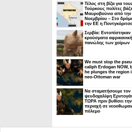
Τέλος στη βίζα για του
Τούρκους πολίτες βάζε
Μαυροβούνιο από την
Νοεμβρίου – Στο δρόμο
την ΕΕ η Ποντγκόριτσ
Σερβία: Εντοπίστηκαν
κρούσματα αφρικανικ
πανώλης των χοίρων
We must stop the pseu
caliph Erdogan NOW, b
he plunges the region i
neo-Ottoman war
Να σταματήσουμε τον
ψευδοχαλίφη Ερντογά
ΤΩΡΑ πριν βυθίσει την
περιοχή σε νεοοθωμαν
πόλεμο