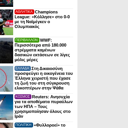
Champions
ΑΘΛΗΤΙΚΑ:
League: «Κόλλησε» στο 0-0
με τη Ναϊμέγκεν ο
Ολυμπιακός
WWF:
ΠΕΡΙΒΑΛΛΟΝ:
Περισσότερα από 180.000
στρέμματα καμένων
δασικών εκτάσεων σε λίγες
μόλις μέρες
Στη Δικαιοσύνη
ΕΛΛΑΔΑ:
προσφεύγει η οικογένεια του
Έλληνα χειριστή που έχασε
τη ζωή του στη σύγκρουση
ελικοπτέρων στην Ψάθα
Reuters: Ανησυχία
ΚΟΣΜΟΣ:
για τα αποθέματα πυραύλων
των ΗΠΑ – Τους
χρησιμοποίησαν όλους στο
Ιράν
«Φυλλοροεί» το
ΠΟΛΙΤΙΚΗ: