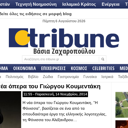
στάν
Τεχνητή Νοημοσύνη
Ισλαμικό Κράτος
Ενέργεια
Τ
είτε όλες τις ειδήσεις σε μορφή blog
Πέμπτη 6 Αυγούστου 2026
Βάσια Ζαχαροπούλου
ΛΗΜΑ
ΟΙΚΟΝΟΜΙΑ
ΕΠΙΧΕΙΡΗΣΕΙΣ
ΚΟΣΜΟΣ
CELEBRITIES
MED
α
Πολιτισμός
Βιβλίο
Ζώδια
Γαστρονομία
Γυναίκα
Ιατρικά
Ταξίδι
νέα όπερα του Γιώργου Κουμεντάκη
11:55 - Παρασκευή, 14 Νοεμβρίου, 2014
Η νέα όπερα του Γιώργου Κουμεντάκη, “Η
Φόνισσα“, βασίζεται σε ένα από τα
σπουδαιότερα έργα της ελληνικής λογοτεχνίας,
τη Φόνισσα του Αλέξανδρου…