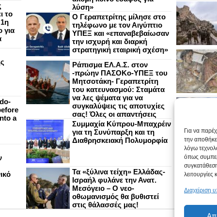
ς
λύση»
ι το
Ο Γεραπετρίτης μίλησε στο
 1η
τηλέφωνο με τον Αιγύπτιο
 για
ΥΠΕΞ και «επαναβεβαίωσαν
α
την ισχυρή και διαρκή
στρατηγική εταιρική σχέση»
ής
Ράπισμα ΕΛ.Α.Σ. στον
-πρώην ΠΑΣΟΚο-ΥΠΕΞ του
Μητσοτάκη- Γεραπετρίτη
του κατευνασμού: Σταμάτα
να λες ψέματα για να
do-
συγκαλύψεις τις αποτυχίες
efore
σας! Όλες οι απαντήσεις
nto a
Συμμαχία Κύπρου-Μπαχρέιν
Για να παρέ
για τη Συνύπαρξη και τη
Διαθρησκειακή Πολυμορφία
την αποθήκε
λόγω τεχνολ
ν
όπως συμπερ
συγκατάθεση
Τα «ξύλινα τείχη» Ελλάδας-
ικό
λειτουργίες 
Ισραήλ φυλάνε την Ανατ.
Μεσόγειο – Ο νεο-
Διαχείριση 
οθωμανισμός θα βυθιστεί
στις θάλασσές μας!
Απ