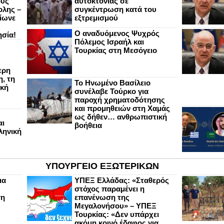
ους
αυτοκτονίας σε
ολης –
συγκέντρωση κατά του
ίωνε
εξτρεμισμού
Ο αναδυόμενος Ψυχρός
ησία!
Πόλεμος Ισραήλ και
Τουρκίας στη Μεσόγειο
ερη
, τη
Το Ηνωμένο Βασίλειο
ική
συνέλαβε Τούρκο για
παροχή χρηματοδότησης
και προμηθειών στη Χαμάς
ως δήθεν… ανθρωπιστική
αι
βοήθεια
ληνική
ΥΠΟΥΡΓΕΙΟ ΕΞΩΤΕΡΙΚΩΝ
ια
ΥΠΕΞ Ελλάδας: «Σταθερός
στόχος παραμένει η
ση
επανένωση της
Μεγαλονήσου» – ΥΠΕΞ
Τουρκίας: «Δεν υπάρχει
ακόμη κοινό έδαφος για