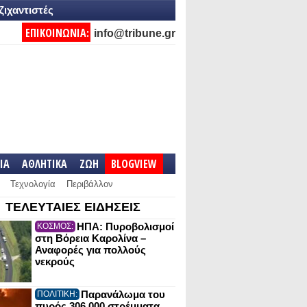
ζιχαντιστές
ΕΠΙΚΟΙΝΩΝΙΑ:
info@tribune.gr
IA
ΑΘΛΗΤΙΚΑ
ΖΩΗ
BLOGVIEW
Τεχνολογία
Περιβάλλον
ΤΕΛΕΥΤΑΙΕΣ ΕΙΔΗΣΕΙΣ
ΗΠΑ: Πυροβολισμοί
ΚΟΣΜΟΣ:
στη Βόρεια Καρολίνα –
Αναφορές για πολλούς
νεκρούς
Παρανάλωμα του
ΠΟΛΙΤΙΚΗ:
πυρός 306.000 στρέμματα