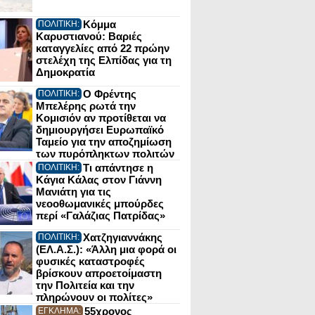
Κόμμα
ΠΟΛΙΤΙΚΗ:
Καρυστιανού: Βαριές
καταγγελίες από 22 πρώην
στελέχη της Ελπίδας για τη
Δημοκρατία
Ο Φρέντης
ΠΟΛΙΤΙΚΗ:
Μπελέρης ρωτά την
Κομισιόν αν προτίθεται να
δημιουργήσει Ευρωπαϊκό
Ταμείο για την αποζημίωση
των πυρόπληκτων πολιτών
Τι απάντησε η
ΠΟΛΙΤΙΚΗ:
Κάγια Κάλας στον Γιάννη
Μανιάτη για τις
νεοοθωμανικές μπούρδες
περί «Γαλάζιας Πατρίδας»
Χατζηγιαννάκης
ΠΟΛΙΤΙΚΗ:
(ΕΛ.Α.Σ.): «Άλλη μια φορά οι
φυσικές καταστροφές
βρίσκουν απροετοίμαστη
την Πολιτεία και την
πληρώνουν οι πολίτες»
55χρονος
ΕΓΚΛΗΜΑ: