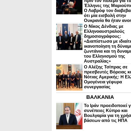
πριν τον πόλεμο για τ
Έλληνες της Μαριούπ
Ο Λαβρόφ τον διαβεβα
ότι μία εισβολή στην
Ουκρανία θα ήταν ανο
Ο Νίκος Δένδιας με
Ελληνοαυστραλούς
δημοσιογράφους:
«Διαπίστωσα με ιδιαίτ
ικανοποίηση τη δύναμη
ζωντάνια και τη δυναμ
του Ελληνισμού της
Αυστραλίας»
Ο Αλέξης Τσίπρας σε
πρεσβευτές Βόρειας κ
Νότιας Αμερικής: Η Ελ
Ομογένεια γέφυρα
συνεργασίας
ΒΑΛΚΑΝΙΑ
Το Ιράν προειδοποιεί γ
συνέπειες Κύπρο και
Βουλγαρία για τη χρή
βάσεων από τις ΗΠΑ