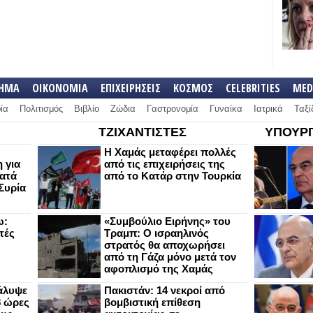
ΛΗΜΑ
ΟΙΚΟΝΟΜΙΑ
ΕΠΙΧΕΙΡΗΣΕΙΣ
ΚΟΣΜΟΣ
CELEBRITIES
MED
ία
Πολιτισμός
Βιβλίο
Ζώδια
Γαστρονομία
Γυναίκα
Ιατρικά
Ταξί
ΤΖΙΧΑΝΤΙΣΤΕΣ
ΥΠΟΥΡΓ
Η Χαμάς μεταφέρει πολλές
 για
από τις επιχειρήσεις της
κατά
από το Κατάρ στην Τουρκία
Συρία
ω:
«Συμβούλιο Ειρήνης» του
τές
Τραμπ: Ο ισραηλινός
στρατός θα αποχωρήσει
από τη Γάζα μόνο μετά τον
αφοπλισμό της Χαμάς
άλυψε
Πακιστάν: 14 νεκροί από
8 ώρες
βομβιστική επίθεση