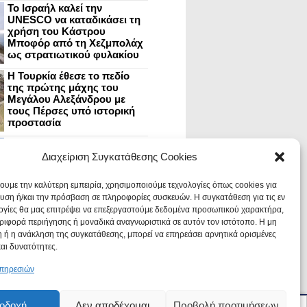
Το Ισραήλ καλεί την
UNESCO να καταδικάσει τη
χρήση του Κάστρου
Μποφόρ από τη Χεζμπολάχ
ως στρατιωτικού φυλακίου
Η Τουρκία έθεσε το πεδίο
της πρώτης μάχης του
Μεγάλου Αλεξάνδρου με
τους Πέρσες υπό ιστορική
προστασία
Μυστράς: Aνακαίνιση του
ανακτόρου στην
Διαχείριση Συγκατάθεσης Cookies
καστροπολιτεία και εκθέσεις
στο Παλάτι των Δεσποτών
χουμε την καλύτερη εμπειρία, χρησιμοποιούμε τεχνολογίες όπως cookies για
υση ή/και την πρόσβαση σε πληροφορίες συσκευών. Η συγκατάθεση για τις εν
ογίες θα μας επιτρέψει να επεξεργαστούμε δεδομένα προσωπικού χαρακτήρα,
Οι Νεάντερταλ έκαναν
ιφορά περιήγησης ή μοναδικά αναγνωριστικά σε αυτόν τον ιστότοπο. Η μη
οδοντιατρικές επεμβάσεις σε
χαλασμένα δόντια, σύμφωνα
 ή η ανάκληση της συγκατάθεσης, μπορεί να επηρεάσει αρνητικά ορισμένες
με ευρήματα
και δυνατότητες.
υπηρεσιών
οδοχή
Δεν αποδέχομαι
Προβολή προτιμήσεων