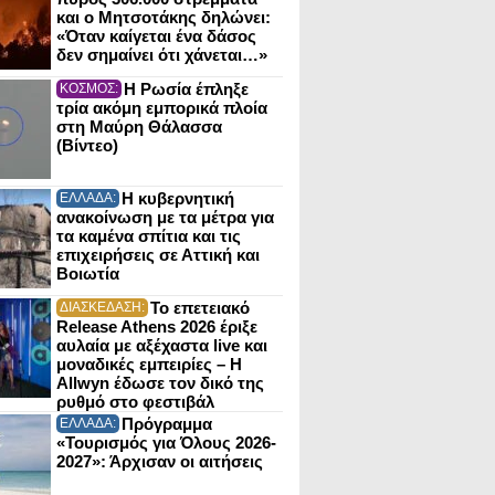
και ο Μητσοτάκης δηλώνει:
«Όταν καίγεται ένα δάσος
δεν σημαίνει ότι χάνεται…»
Η Ρωσία έπληξε
ΚΟΣΜΟΣ:
τρία ακόμη εμπορικά πλοία
στη Μαύρη Θάλασσα
(Βίντεο)
Η κυβερνητική
ΕΛΛΑΔΑ:
ανακοίνωση με τα μέτρα για
τα καμένα σπίτια και τις
επιχειρήσεις σε Αττική και
Βοιωτία
Το επετειακό
ΔΙΑΣΚΕΔΑΣΗ:
Release Athens 2026 έριξε
αυλαία με αξέχαστα live και
μοναδικές εμπειρίες – Η
Allwyn έδωσε τον δικό της
ρυθμό στο φεστιβάλ
Πρόγραμμα
ΕΛΛΑΔΑ:
«Τουρισμός για Όλους 2026-
2027»: Άρχισαν οι αιτήσεις