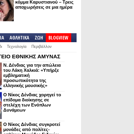
κόμμα Καρυστιανού – Τρεις
αποχωρήσεις σε μια ημέρα
IA
ΑΘΛΗΤΙΚΑ
ΖΩΗ
BLOGVIEW
δι
Τεχνολογία
Περιβάλλον
ΕΙΟ ΕΘΝΙΚΗΣ ΑΜΥΝΑΣ
Ν. Δένδιας για την απώλεια
του Λάκη Χαλκιά: «Υπήρξε
εμβληματική
προσωπικότητα της
ελληνικής μουσικής»
Ο Νίκος Δένδιας χορηγεί το
επίδομα διοίκησης σε
στελέχη των Ενόπλων
Δυνάμεων
Ο Νίκος Δένδιας συγκροτεί
μονάδες από πολίτες-